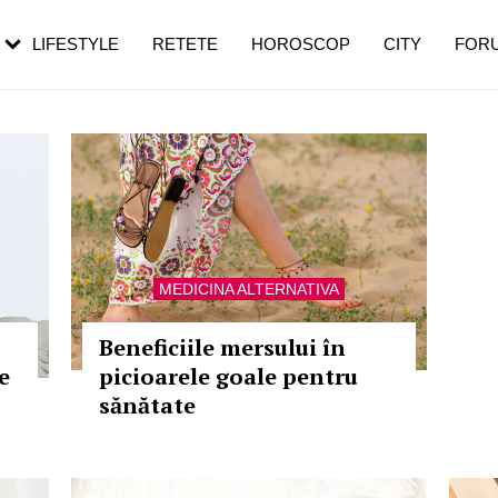
rezești mai des
Cât durează, cum te pregătești și cât
i în vârstă
de dureroasă este investigația
LIFESTYLE
RETETE
HOROSCOP
CITY
FOR
MEDICINA ALTERNATIVA
Beneficiile mersului în
e
picioarele goale pentru
sănătate