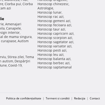
re
Ciorba pui
Ciorba
Horoscop chinezesc
,
,
,
am azi
Astrologie
,
Horoscop lunar
,
Horoscop rac azi
,
lie
Horoscop gemeni azi
,
rie
Amenajari
,
Horoscop fecioara azi
,
ila
Canapele
,
,
Horoscop taur azi
,
sign interior
,
Horoscop capricorn azi
,
nal de mama singura
,
Horoscop scorpion azi
,
 curajoase
Autism
,
Horoscop sagetator azi
,
Horoscop varsator azi
,
Horoscop pesti azi
,
Horoscop leu azi
,
rviu
Stirea zilei
Tema
,
,
Horoscop balanta azi
,
in autism
Despărţiri
,
Horoscop berbec azi
,
 Bune
Covid-19
,
,
Horoscop saptamanal
Politica de confidențialitate
|
Termeni si conditii
|
Redacţia
|
Contact