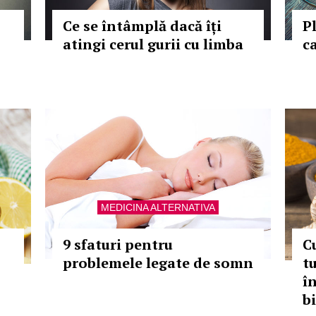
Ce se întâmplă dacă îți
P
atingi cerul gurii cu limba
c
MEDICINA ALTERNATIVA
9 sfaturi pentru
C
problemele legate de somn
t
î
bi