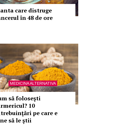
lanta care distruge
ancerul în 48 de ore
MEDICINA ALTERNATIVA
um să foloseşti
urmericul? 10
ntrebuinţări pe care e
ne să le ştii