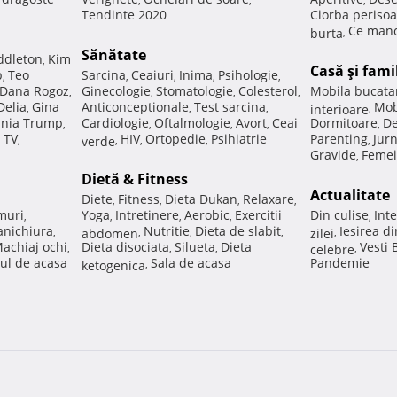
Tendinte 2020
Ciorba perisoa
Ce manc
burta
,
Sănătate
ddleton
Kim
,
Casă şi fami
p
Teo
Sarcina
Ceaiuri
Inima
Psihologie
,
,
,
,
,
Dana Rogoz
Ginecologie
Stomatologie
Colesterol
Mobila bucata
,
,
,
,
Delia
Gina
Anticonceptionale
Test sarcina
Mob
,
,
,
interioare
,
nia Trump
Cardiologie
Oftalmologie
Avort
Ceai
Dormitoare
De
,
,
,
,
,
 TV
HIV
Ortopedie
Psihiatrie
Parenting
Jur
,
verde
,
,
,
,
Gravide
Femei
,
Dietă & Fitness
Actualitate
Diete
Fitness
Dieta Dukan
Relaxare
,
,
,
,
muri
Yoga
Intretinere
Aerobic
Exercitii
Din culise
Inte
,
,
,
,
,
nichiura
Nutritie
Dieta de slabit
Iesirea d
,
abdomen
,
,
,
zilei
,
achiaj ochi
Dieta disociata
Silueta
Dieta
Vesti
,
,
,
celebre
,
ul de acasa
Sala de acasa
Pandemie
ketogenica
,