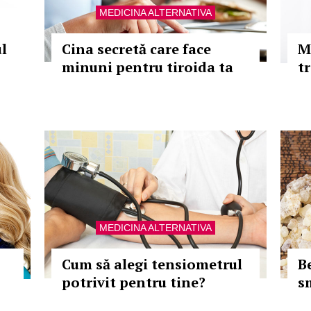
MEDICINA ALTERNATIVA
ul
Cina secretă care face
M
minuni pentru tiroida ta
t
MEDICINA ALTERNATIVA
Cum să alegi tensiometrul
Be
potrivit pentru tine?
s