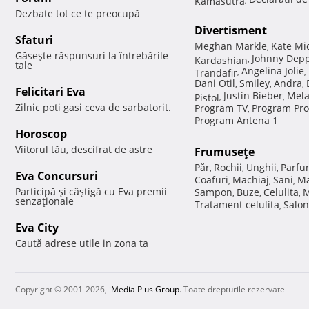
Dezbate tot ce te preocupă
Divertisment
Sfaturi
Meghan Markle
Kate Mi
,
Găseşte răspunsuri la întrebările
Johnny Dep
Kardashian
,
tale
Angelina Jolie
Trandafir
,
,
Dani Otil
Smiley
Andra
,
,
,
Felicitari Eva
Justin Bieber
Mela
Pistol
,
,
Zilnic poti gasi ceva de sarbatorit.
Program TV
Program Pro
,
Program Antena 1
Horoscop
Viitorul tău, descifrat de astre
Frumuseţe
Păr
Rochii
Unghii
Parfu
,
,
,
Eva Concursuri
Coafuri
Machiaj
Sani
Ma
,
,
,
Participă şi câştigă cu Eva premii
Sampon
Buze
Celulita
M
,
,
,
senzaţionale
Tratament celulita
Salon
,
Eva City
Caută adrese utile in zona ta
Copyright © 2001-2026,
iMedia Plus Group
. Toate drepturile rezervate