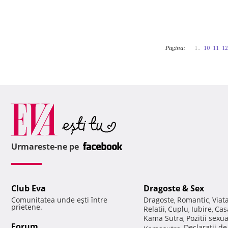
Pagina:
1..
10
11
12
Urmareste-ne pe
Club Eva
Dragoste & Sex
Comunitatea unde eşti între
Dragoste
Romantic
Viat
,
,
prietene.
Relatii
Cuplu
Iubire
Cas
,
,
,
Kama Sutra
Pozitii sexu
,
Forum
Declaratii d
Kamasutra
,