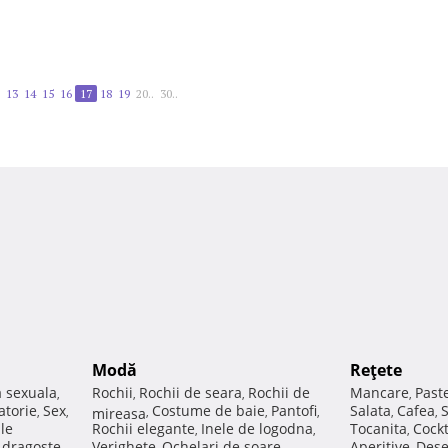
13
14
15
16
17
18
19
20..
30..
Modă
Reţete
a sexuala
Rochii
Rochii de seara
Rochii de
Mancare
Past
,
,
,
,
atorie
Sex
Costume de baie
Pantofi
Salata
Cafea
,
,
mireasa
,
,
,
,
,
ale
Rochii elegante
Inele de logodna
Tocanita
Cockt
,
,
,
e dragoste
Verighete
Ochelari de soare
Aperitive
Dese
,
,
,