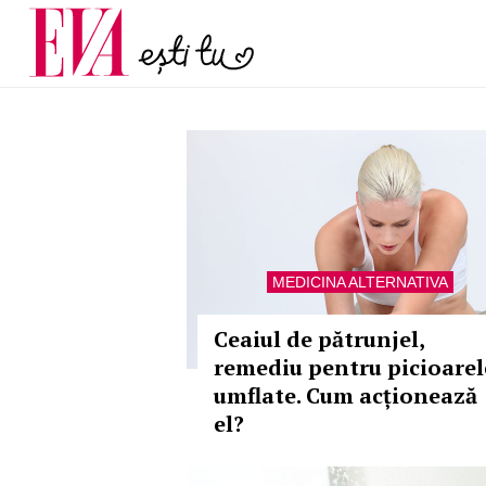
și 60 de ani. De ce te t
Carieră
pe măsură ce înaintez
Actualitate
MEDICINA ALTERNATIVA
Ceaiul de pătrunjel,
remediu pentru picioarel
umflate. Cum acționează
el?