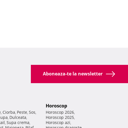
Aboneaza-te la newsletter
Horoscop
e
Ciorba
Peste
Sos
Horoscop 2026
,
,
,
,
,
Supa
Dulceata
Horoscop 2025
,
,
,
ail
Supa crema
Horoscop azi
,
,
,
rt
Maioneza
Pilaf
Horoscop dragoste
,
,
,
,