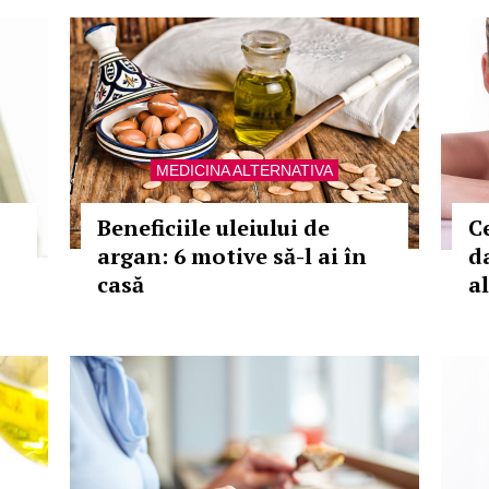
MEDICINA ALTERNATIVA
Beneficiile uleiului de
C
argan: 6 motive să-l ai în
d
casă
a