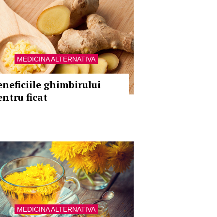
MEDICINA ALTERNATIVA
eneficiile ghimbirului
entru ficat
MEDICINA ALTERNATIVA