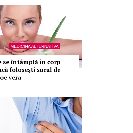
MEDICINA ALTERNATIVA
e se întâmplă în corp
acă foloseşti sucul de
loe vera