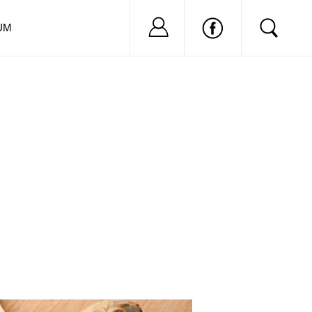
Nu ai cont?
Inregistreaza-
UM