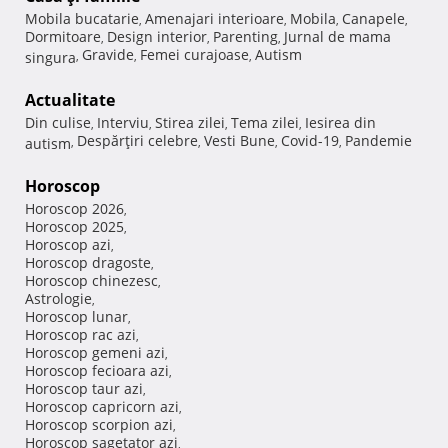
Mobila bucatarie
Amenajari interioare
Mobila
Canapele
,
,
,
,
Dormitoare
Design interior
Parenting
Jurnal de mama
,
,
,
Gravide
Femei curajoase
Autism
singura
,
,
,
Actualitate
Din culise
Interviu
Stirea zilei
Tema zilei
Iesirea din
,
,
,
,
Despărţiri celebre
Vesti Bune
Covid-19
Pandemie
autism
,
,
,
,
Horoscop
Horoscop 2026
,
Horoscop 2025
,
Horoscop azi
,
Horoscop dragoste
,
Horoscop chinezesc
,
Astrologie
,
Horoscop lunar
,
Horoscop rac azi
,
Horoscop gemeni azi
,
Horoscop fecioara azi
,
Horoscop taur azi
,
Horoscop capricorn azi
,
Horoscop scorpion azi
,
Horoscop sagetator azi
,