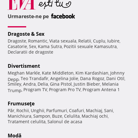
Urmareste-ne pe
Dragoste & Sex
Dragoste
Romantic
Viata sexuala
Relatii
Cuplu
Iubire
,
,
,
,
,
,
Casatorie
Sex
Kama Sutra
Pozitii sexuale Kamasutra
,
,
,
,
Declaratii de dragoste
Divertisment
Meghan Markle
Kate Middleton
Kim Kardashian
Johnny
,
,
,
Teo Trandafir
Angelina Jolie
Dana Rogoz
Dani Otil
Depp
,
,
,
,
,
Smiley
Andra
Delia
Gina Pistol
Justin Bieber
Melania
,
,
,
,
,
Program TV
Program Pro TV
Program Antena 1
Trump
,
,
,
Frumuseţe
Păr
Rochii
Unghii
Parfumuri
Coafuri
Machiaj
Sani
,
,
,
,
,
,
,
Manichiura
Sampon
Buze
Celulita
Machiaj ochi
,
,
,
,
,
Tratament celulita
Salonul de acasa
,
Modă