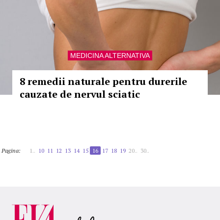
MEDICINA ALTERNATIVA
8 remedii naturale pentru durerile
cauzate de nervul sciatic
Pagina:
1..
10
11
12
13
14
15
16
17
18
19
20..
30..