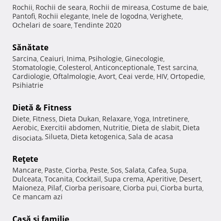
Rochii
Rochii de seara
Rochii de mireasa
Costume de baie
,
,
,
,
Pantofi
Rochii elegante
Inele de logodna
Verighete
,
,
,
,
Ochelari de soare
Tendinte 2020
,
Sănătate
Sarcina
Ceaiuri
Inima
Psihologie
Ginecologie
,
,
,
,
,
Stomatologie
Colesterol
Anticonceptionale
Test sarcina
,
,
,
,
Cardiologie
Oftalmologie
Avort
Ceai verde
HIV
Ortopedie
,
,
,
,
,
,
Psihiatrie
Dietă & Fitness
Diete
Fitness
Dieta Dukan
Relaxare
Yoga
Intretinere
,
,
,
,
,
,
Aerobic
Exercitii abdomen
Nutritie
Dieta de slabit
Dieta
,
,
,
,
Silueta
Dieta ketogenica
Sala de acasa
disociata
,
,
,
Reţete
Mancare
Paste
Ciorba
Peste
Sos
Salata
Cafea
Supa
,
,
,
,
,
,
,
,
Dulceata
Tocanita
Cocktail
Supa crema
Aperitive
Desert
,
,
,
,
,
,
Maioneza
Pilaf
Ciorba perisoare
Ciorba pui
Ciorba burta
,
,
,
,
,
Ce mancam azi
Casă şi familie