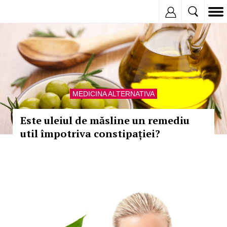
Inregistreaza
MEDICINA ALTERNATIVA
Este uleiul de măsline un remediu
util împotriva constipației?