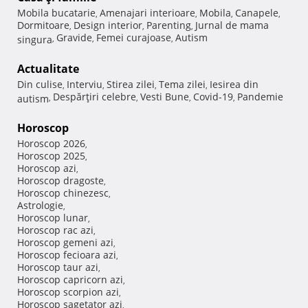
Mobila bucatarie
Amenajari interioare
Mobila
Canapele
,
,
,
,
Dormitoare
Design interior
Parenting
Jurnal de mama
,
,
,
Gravide
Femei curajoase
Autism
singura
,
,
,
Actualitate
Din culise
Interviu
Stirea zilei
Tema zilei
Iesirea din
,
,
,
,
Despărţiri celebre
Vesti Bune
Covid-19
Pandemie
autism
,
,
,
,
Horoscop
Horoscop 2026
,
Horoscop 2025
,
Horoscop azi
,
Horoscop dragoste
,
Horoscop chinezesc
,
Astrologie
,
Horoscop lunar
,
Horoscop rac azi
,
Horoscop gemeni azi
,
Horoscop fecioara azi
,
Horoscop taur azi
,
Horoscop capricorn azi
,
Horoscop scorpion azi
,
Horoscop sagetator azi
,