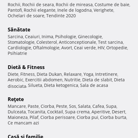
Rochii
Rochii de seara
Rochii de mireasa
Costume de baie
,
,
,
,
Pantofi
Rochii elegante
Inele de logodna
Verighete
,
,
,
,
Ochelari de soare
Tendinte 2020
,
Sănătate
Sarcina
Ceaiuri
Inima
Psihologie
Ginecologie
,
,
,
,
,
Stomatologie
Colesterol
Anticonceptionale
Test sarcina
,
,
,
,
Cardiologie
Oftalmologie
Avort
Ceai verde
HIV
Ortopedie
,
,
,
,
,
,
Psihiatrie
Dietă & Fitness
Diete
Fitness
Dieta Dukan
Relaxare
Yoga
Intretinere
,
,
,
,
,
,
Aerobic
Exercitii abdomen
Nutritie
Dieta de slabit
Dieta
,
,
,
,
Silueta
Dieta ketogenica
Sala de acasa
disociata
,
,
,
Reţete
Mancare
Paste
Ciorba
Peste
Sos
Salata
Cafea
Supa
,
,
,
,
,
,
,
,
Dulceata
Tocanita
Cocktail
Supa crema
Aperitive
Desert
,
,
,
,
,
,
Maioneza
Pilaf
Ciorba perisoare
Ciorba pui
Ciorba burta
,
,
,
,
,
Ce mancam azi
Casă şi familie