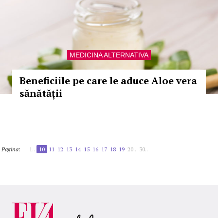
MEDICINA ALTERNATIVA
Beneficiile pe care le aduce Aloe vera
sănătății
Pagina:
1..
10
11
12
13
14
15
16
17
18
19
20..
30..