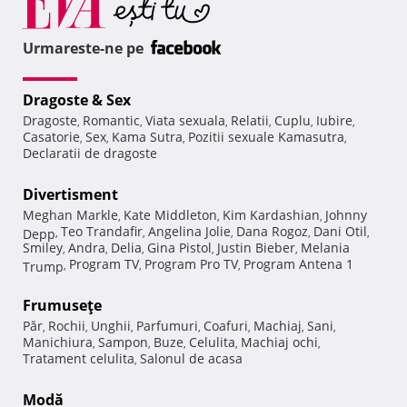
Urmareste-ne pe
Dragoste & Sex
Dragoste
Romantic
Viata sexuala
Relatii
Cuplu
Iubire
,
,
,
,
,
,
Casatorie
Sex
Kama Sutra
Pozitii sexuale Kamasutra
,
,
,
,
Declaratii de dragoste
Divertisment
Meghan Markle
Kate Middleton
Kim Kardashian
Johnny
,
,
,
Teo Trandafir
Angelina Jolie
Dana Rogoz
Dani Otil
Depp
,
,
,
,
,
Smiley
Andra
Delia
Gina Pistol
Justin Bieber
Melania
,
,
,
,
,
Program TV
Program Pro TV
Program Antena 1
Trump
,
,
,
Frumuseţe
Păr
Rochii
Unghii
Parfumuri
Coafuri
Machiaj
Sani
,
,
,
,
,
,
,
Manichiura
Sampon
Buze
Celulita
Machiaj ochi
,
,
,
,
,
Tratament celulita
Salonul de acasa
,
Modă