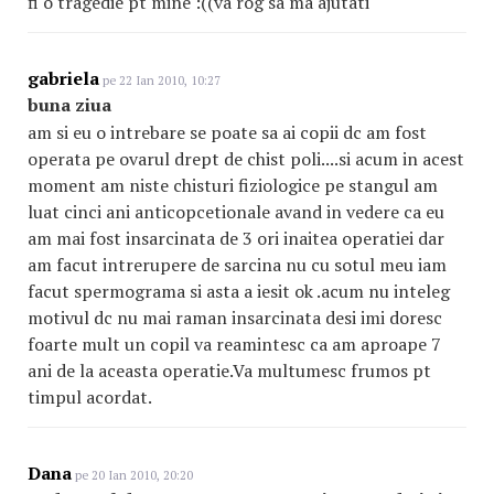
fi o tragedie pt mine :((va rog sa ma ajutati
gabriela
pe 22 Ian 2010, 10:27
buna ziua
am si eu o intrebare se poate sa ai copii dc am fost
operata pe ovarul drept de chist poli....si acum in acest
moment am niste chisturi fiziologice pe stangul am
luat cinci ani anticopcetionale avand in vedere ca eu
am mai fost insarcinata de 3 ori inaitea operatiei dar
am facut intrerupere de sarcina nu cu sotul meu iam
facut spermograma si asta a iesit ok .acum nu inteleg
motivul dc nu mai raman insarcinata desi imi doresc
foarte mult un copil va reamintesc ca am aproape 7
ani de la aceasta operatie.Va multumesc frumos pt
timpul acordat.
Dana
pe 20 Ian 2010, 20:20