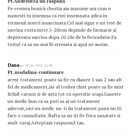
Pt.Andreutza un raspuns
Pe vremea bunicii chestia aia maronie asa cum o
numesti tu insemna ca esti insemnata adica in
termenii nostri insarcinata.Cel mai sigur e un test de
sarcina costa intre 5-20ron depinde de farmacie si
depisteaza sarcina dupa 10 zile de la fecundatie.Fa
testul ca sa nu mai fii stresata si apoi ne auzim.
Dana
pe 28 Ian 2010, 01:38
Pt. madalina-continuare
acest tratament poate sa fie cu dianee 1 sau 2 sau alt
fel de medicament,iar al treilea chist poate sa fie mixt
lichid-carnos si de asta tot cu operatie scapi.Gaseste
un medic bun ca sa poti sa ai un tratament
adecvat,nici un medic nu-ti da tratament pana nu iti
face o consultatie .Bafta sa nu iti fie frica sanatate si
mult curaj.Asteptam raspunsul tau.