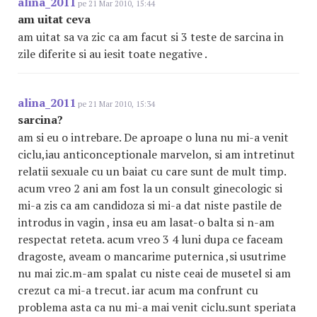
alina_2011
pe 21 Mar 2010, 15:44
am uitat ceva
am uitat sa va zic ca am facut si 3 teste de sarcina in
zile diferite si au iesit toate negative .
alina_2011
pe 21 Mar 2010, 15:34
sarcina?
am si eu o intrebare. De aproape o luna nu mi-a venit
ciclu,iau anticonceptionale marvelon, si am intretinut
relatii sexuale cu un baiat cu care sunt de mult timp.
acum vreo 2 ani am fost la un consult ginecologic si
mi-a zis ca am candidoza si mi-a dat niste pastile de
introdus in vagin , insa eu am lasat-o balta si n-am
respectat reteta. acum vreo 3 4 luni dupa ce faceam
dragoste, aveam o mancarime puternica ,si usutrime
nu mai zic.m-am spalat cu niste ceai de musetel si am
crezut ca mi-a trecut. iar acum ma confrunt cu
problema asta ca nu mi-a mai venit ciclu.sunt speriata