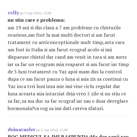
celly
pe 9 Apr 2010, 13:08
nu stiu care e problema:
am 19 ani si din clasa a 7 am probleme cu chisturile
ovariene,am fost la mai multi doctori si am facut
tratament cu anticonceptionale mult timp,asta vara
am fost in Italia si am facut ecograf acolo si imi
disparuse chistul dar cand am venit in tara si am mers
iar sa fac un ecogram mia reaparut si am facut iar timp
de 3 luni tratament cu Yaz apoi mam dus la control
dupa ce am facut pauza o luna si mia zis sa continui cu
Yaz inca trei luni insa mie imi vine ciclu regulat dar
luna aceasta mia intarziat deja vreo 5 zile si nu stiu ce
sa fac,sa ma duc sa fac ecograf iar sau e doar dereglare
hormonala?va rog sa imi dati cateva sfaturi.
doinacasler
pe 2 Apr 2010, 11:08
ROG MEDICUL SA IMI RASPUNDA:Ma dor sanii rau