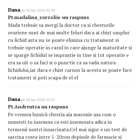
Dana
pe 28 Ian 2010, 01:30
Pt.madalina_zorzoliu-un raspuns
Mada trebuie sa mergi la doctor ca si chesturile
ovariene sunt de mai multe feluri daca ai chist umpluc
cu lichid asta nu se poate elimina cu tratament si
trebuie operatie in cazul in care ajunge la maturitate si
se sparge lichidul se imprastie in tine si tot operatie e
era sa uit o sa faci si o punctie ca sa vada natura
lichidului,iar daca e chist carnos la acesta se poate face
tratament si poti scapa de el el
Dana
pe 28 Ian 2010, 01:22
Pt.Andreutza un raspuns
Pe vremea bunicii chestia aia maronie asa cum o
numesti tu insemna ca esti insemnata adica in
termenii nostri insarcinata.Cel mai sigur e un test de
sarcina costa intre 5-20ron depinde de farmacie si