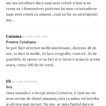
am asa intrebare daca nam avut relatii 4 luni si eu
vreau sa-i demonstrez prietenu lui meu ca intradevar
nam avut relatii cu nimeni...cum sa fac eu asta?ajutati-
ma....
Carmina
pe 19 Ian 2010, 10:04
Pentru Cristiana
Se pot face avorturi medicamentoase...dureaza 48 de
ore, te duci la medic, iti face ecografie, control , iti da
pastilele, iti spune ce sa faci si te intorci acasa in aceasi
seara, costa 500 de lei totul.
Eli
pe 19 Ian 2010, 00:04
Sex
viata sexuala s-o incepi atunci Lenutza_S cind nu vei
avea nevoie de sfatul nimanui,cata ca miine vei intreba
si altceva mai riscant. Nu ma -ar mira faptul daca ai