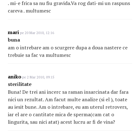
. mi-e frica sa nu fiu gravida.Va rog dati-mi un raspuns
careva . multumesc
mari
pe 20 Mar 2010, 12:16
buna
am o intrebare am o scurgere dupa a doua nastere ce
trebuie sa fac va multumesc
aniko
pe 2 Mar 2010, 09:15
sterilitate
Buna! De trei ani incerc sa raman insarcinata dar fara
nici un rezultat. Am facut multe analize (si el ), toate
au iesit bune. Am o intrebare, eu am uterul retrovers,
iar el are o cantitate mica de sperma(cam cat o
lingurita, sau nici atat) acest lucru ar fi de vina?