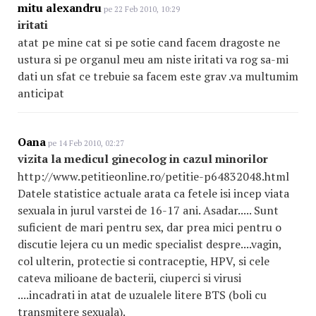
mitu alexandru
pe 22 Feb 2010, 10:29
iritati
atat pe mine cat si pe sotie cand facem dragoste ne
ustura si pe organul meu am niste iritati va rog sa-mi
dati un sfat ce trebuie sa facem este grav .va multumim
anticipat
Oana
pe 14 Feb 2010, 02:27
vizita la medicul ginecolog in cazul minorilor
http://www.petitieonline.ro/petitie-p64832048.html
Datele statistice actuale arata ca fetele isi incep viata
sexuala in jurul varstei de 16-17 ani. Asadar..... Sunt
suficient de mari pentru sex, dar prea mici pentru o
discutie lejera cu un medic specialist despre....vagin,
col ulterin, protectie si contraceptie, HPV, si cele
cateva milioane de bacterii, ciuperci si virusi
....incadrati in atat de uzualele litere BTS (boli cu
transmitere sexuala).