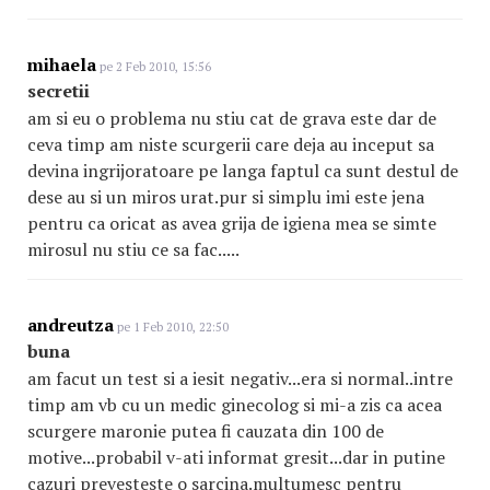
mihaela
pe 2 Feb 2010, 15:56
secretii
am si eu o problema nu stiu cat de grava este dar de
ceva timp am niste scurgerii care deja au inceput sa
devina ingrijoratoare pe langa faptul ca sunt destul de
dese au si un miros urat.pur si simplu imi este jena
pentru ca oricat as avea grija de igiena mea se simte
mirosul nu stiu ce sa fac.....
andreutza
pe 1 Feb 2010, 22:50
buna
am facut un test si a iesit negativ...era si normal..intre
timp am vb cu un medic ginecolog si mi-a zis ca acea
scurgere maronie putea fi cauzata din 100 de
motive...probabil v-ati informat gresit...dar in putine
cazuri prevesteste o sarcina.multumesc pentru