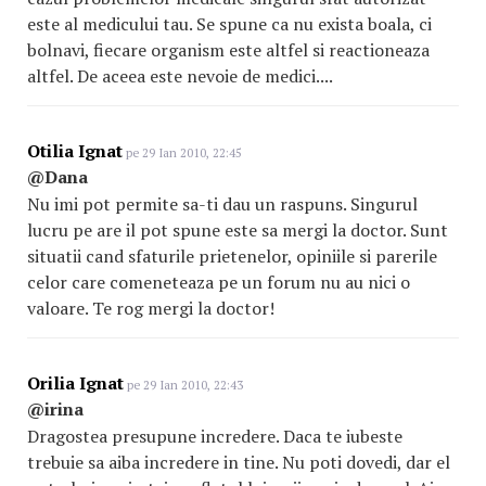
este al medicului tau. Se spune ca nu exista boala, ci
bolnavi, fiecare organism este altfel si reactioneaza
altfel. De aceea este nevoie de medici....
Otilia Ignat
pe 29 Ian 2010, 22:45
@Dana
Nu imi pot permite sa-ti dau un raspuns. Singurul
lucru pe are il pot spune este sa mergi la doctor. Sunt
situatii cand sfaturile prietenelor, opiniile si parerile
celor care comeneteaza pe un forum nu au nici o
valoare. Te rog mergi la doctor!
Orilia Ignat
pe 29 Ian 2010, 22:43
@irina
Dragostea presupune incredere. Daca te iubeste
trebuie sa aiba incredere in tine. Nu poti dovedi, dar el