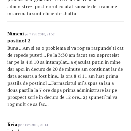
administrezi postinorul cu atat sansele de a ramane
insarcinata sunt eficiente...bafta
Nimeni
pe 7 Feb 2010, 21:52
postinol 2
Buna ...Am si eu o problema si va rog sa raspunde`ti cat
de repede puteti... Pe la 3:30 am facut sex neprotejat
iar pe la 4 si 10 sa intamplat...a ejaculat putin in mine
dar apoi in decurs de 20 de minute am contiunat iar de
data aceasta a fost bine...la ora 8 si 11 am luat prima
pastila de postinol ...Farmacistul mi`a spus sa iau a
doua pastila la 7 ore dupa prima administrare iar pe
prospect scrie in decurs de 12 ore...:(( spuneti`mi va
rog mult ce sa fac...
livia
pe 6 Feb 2010, 21:14