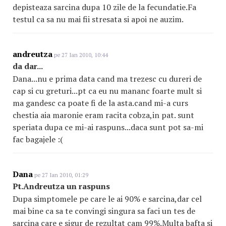
depisteaza sarcina dupa 10 zile de la fecundatie.Fa
testul ca sa nu mai fii stresata si apoi ne auzim.
andreutza
pe 27 Ian 2010, 10:44
da dar...
Dana...nu e prima data cand ma trezesc cu dureri de
cap si cu greturi...pt ca eu nu mananc foarte mult si
ma gandesc ca poate fi de la asta.cand mi-a curs
chestia aia maronie eram racita cobza,in pat. sunt
speriata dupa ce mi-ai raspuns...daca sunt pot sa-mi
fac bagajele :(
Dana
pe 27 Ian 2010, 01:29
Pt.Andreutza un raspuns
Dupa simptomele pe care le ai 90% e sarcina,dar cel
mai bine ca sa te convingi singura sa faci un tes de
sarcina care e sigur de rezultat cam 99%.Multa bafta si