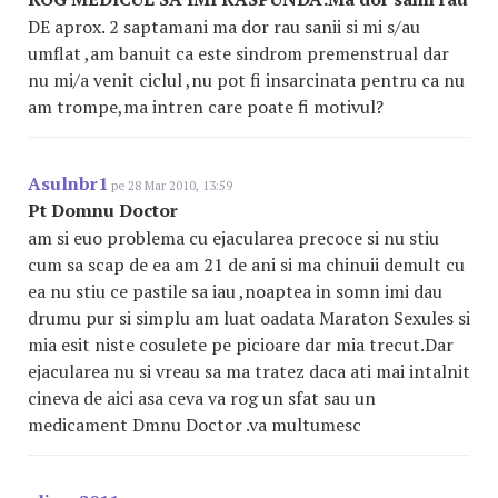
DE aprox. 2 saptamani ma dor rau sanii si mi s/au
umflat ,am banuit ca este sindrom premenstrual dar
nu mi/a venit ciclul ,nu pot fi insarcinata pentru ca nu
am trompe,ma intren care poate fi motivul?
Asulnbr1
pe 28 Mar 2010, 13:59
Pt Domnu Doctor
am si euo problema cu ejacularea precoce si nu stiu
cum sa scap de ea am 21 de ani si ma chinuii demult cu
ea nu stiu ce pastile sa iau ,noaptea in somn imi dau
drumu pur si simplu am luat oadata Maraton Sexules si
mia esit niste cosulete pe picioare dar mia trecut.Dar
ejacularea nu si vreau sa ma tratez daca ati mai intalnit
cineva de aici asa ceva va rog un sfat sau un
medicament Dmnu Doctor .va multumesc