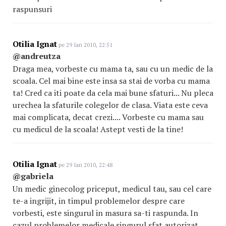
raspunsuri
Otilia Ignat
pe 29 Ian 2010, 22:51
@andreutza
Draga mea, vorbeste cu mama ta, sau cu un medic de la
scoala. Cel mai bine este insa sa stai de vorba cu mama
ta! Cred ca iti poate da cela mai bune sfaturi... Nu pleca
urechea la sfaturile colegelor de clasa. Viata este ceva
mai complicata, decat crezi.... Vorbeste cu mama sau
cu medicul de la scoala! Astept vesti de la tine!
Otilia Ignat
pe 29 Ian 2010, 22:48
@gabriela
Un medic ginecolog priceput, medicul tau, sau cel care
te-a ingrijit, in timpul problemelor despre care
vorbesti, este singurul in masura sa-ti raspunda. In
cazul problemelor medicale singurul sfat autorizat