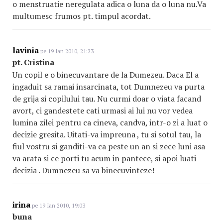
o menstruatie neregulata adica o luna da o luna nu.Va
multumesc frumos pt. timpul acordat.
lavinia
pe 19 Ian 2010, 21:23
pt. Cristina
Un copil e o binecuvantare de la Dumezeu. Daca El a
ingaduit sa ramai insarcinata, tot Dumnezeu va purta
de grija si copilului tau. Nu curmi doar o viata facand
avort, ci gandestete cati urmasi ai lui nu vor vedea
lumina zilei pentru ca cineva, candva, intr-o zi a luat o
decizie gresita. Uitati-va impreuna , tu si sotul tau, la
fiul vostru si ganditi-va ca peste un an si zece luni asa
va arata si ce porti tu acum in pantece, si apoi luati
decizia . Dumnezeu sa va binecuvinteze!
irina
pe 19 Ian 2010, 19:03
buna