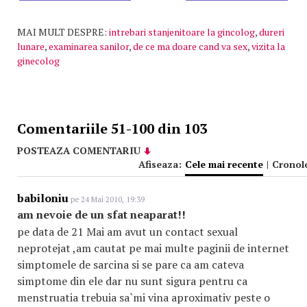
MAI MULT DESPRE:
intrebari stanjenitoare la gincolog
,
dureri
lunare
,
examinarea sanilor
,
de ce ma doare cand va sex
,
vizita la
ginecolog
Comentariile 51-100 din 103
POSTEAZA COMENTARIU
Afiseaza:
Cele mai recente
|
Cronol
babiloniu
pe 24 Mai 2010, 19:39
am nevoie de un sfat neaparat!!
pe data de 21 Mai am avut un contact sexual
neprotejat ,am cautat pe mai multe paginii de internet
simptomele de sarcina si se pare ca am cateva
simptome din ele dar nu sunt sigura pentru ca
menstruatia trebuia sa`mi vina aproximativ peste o