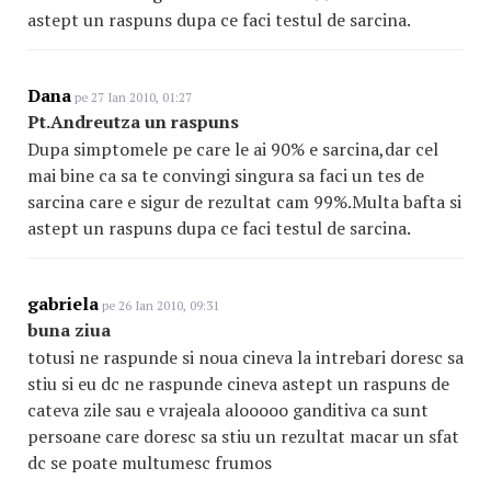
astept un raspuns dupa ce faci testul de sarcina.
Dana
pe 27 Ian 2010, 01:27
Pt.Andreutza un raspuns
Dupa simptomele pe care le ai 90% e sarcina,dar cel
mai bine ca sa te convingi singura sa faci un tes de
sarcina care e sigur de rezultat cam 99%.Multa bafta si
astept un raspuns dupa ce faci testul de sarcina.
gabriela
pe 26 Ian 2010, 09:31
buna ziua
totusi ne raspunde si noua cineva la intrebari doresc sa
stiu si eu dc ne raspunde cineva astept un raspuns de
cateva zile sau e vrajeala alooooo ganditiva ca sunt
persoane care doresc sa stiu un rezultat macar un sfat
dc se poate multumesc frumos