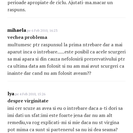
perioade apropiate de ciclu. Ajutati-ma.macar un
raspuns.
mihaela
pe 6 Feb 2010, 16:23
vechea problema
multumesc ptr raspunsul la prima ntrebare dar a mai
aparut inca o intrebare......este posibil ca acele scurgeri
sa mai apara si din cauza nefolosirii prezervativului ptr
ca ultima data am folosit si nu am mai avut scurgeri ca
inainte dar cand nu am folosit aveam??
lya
pe 4 Feb 2010, 15:26
despre virginitate
imi cer scuze as avea si eu o intrebare daca a-ti dori sa
imi dati un sfat:imi este foarte jena dar nu am alt
remediu,va rog explicati-mi si mie daca nu st virgina
pot mima ca sunt si partenerul sa nu isi dea seama?