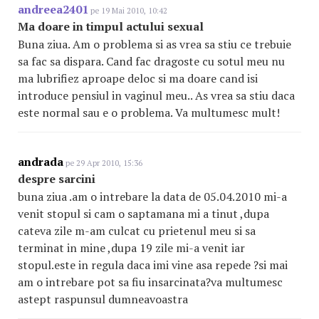
andreea2401
pe 19 Mai 2010, 10:42
Ma doare in timpul actului sexual
Buna ziua. Am o problema si as vrea sa stiu ce trebuie
sa fac sa dispara. Cand fac dragoste cu sotul meu nu
ma lubrifiez aproape deloc si ma doare cand isi
introduce pensiul in vaginul meu.. As vrea sa stiu daca
este normal sau e o problema. Va multumesc mult!
andrada
pe 29 Apr 2010, 15:36
despre sarcini
buna ziua .am o intrebare la data de 05.04.2010 mi-a
venit stopul si cam o saptamana mi a tinut ,dupa
cateva zile m-am culcat cu prietenul meu si sa
terminat in mine ,dupa 19 zile mi-a venit iar
stopul.este in regula daca imi vine asa repede ?si mai
am o intrebare pot sa fiu insarcinata?va multumesc
astept raspunsul dumneavoastra