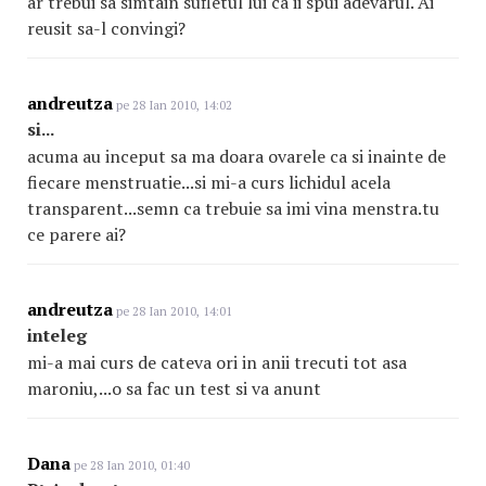
ar trebui sa simtain sufletul lui ca ii spui adevarul. Ai
reusit sa-l convingi?
andreutza
pe 28 Ian 2010, 14:02
si...
acuma au inceput sa ma doara ovarele ca si inainte de
fiecare menstruatie...si mi-a curs lichidul acela
transparent...semn ca trebuie sa imi vina menstra.tu
ce parere ai?
andreutza
pe 28 Ian 2010, 14:01
inteleg
mi-a mai curs de cateva ori in anii trecuti tot asa
maroniu,...o sa fac un test si va anunt
Dana
pe 28 Ian 2010, 01:40