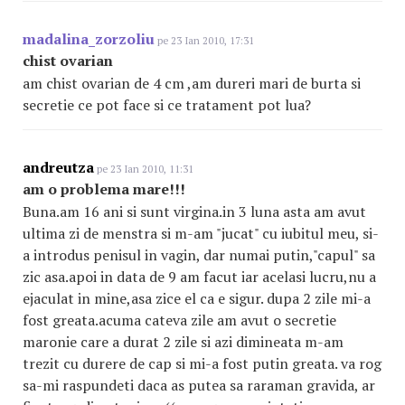
madalina_zorzoliu
pe 23 Ian 2010, 17:31
chist ovarian
am chist ovarian de 4 cm ,am dureri mari de burta si
secretie ce pot face si ce tratament pot lua?
andreutza
pe 23 Ian 2010, 11:31
am o problema mare!!!
Buna.am 16 ani si sunt virgina.in 3 luna asta am avut
ultima zi de menstra si m-am "jucat" cu iubitul meu, si-
a introdus penisul in vagin, dar numai putin,"capul" sa
zic asa.apoi in data de 9 am facut iar acelasi lucru,nu a
ejaculat in mine,asa zice el ca e sigur. dupa 2 zile mi-a
fost greata.acuma cateva zile am avut o secretie
maronie care a durat 2 zile si azi dimineata m-am
trezit cu durere de cap si mi-a fost putin greata. va rog
sa-mi raspundeti daca as putea sa raraman gravida, ar