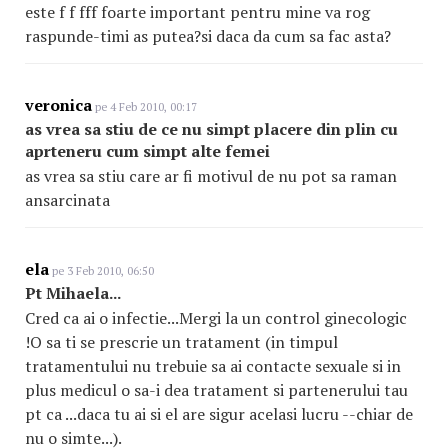
este f f fff foarte important pentru mine va rog
raspunde-timi as putea?si daca da cum sa fac asta?
veronica
pe 4 Feb 2010, 00:17
as vrea sa stiu de ce nu simpt placere din plin cu
aprteneru cum simpt alte femei
as vrea sa stiu care ar fi motivul de nu pot sa raman
ansarcinata
ela
pe 3 Feb 2010, 06:50
Pt Mihaela...
Cred ca ai o infectie...Mergi la un control ginecologic
!O sa ti se prescrie un tratament (in timpul
tratamentului nu trebuie sa ai contacte sexuale si in
plus medicul o sa-i dea tratament si partenerului tau
pt ca ...daca tu ai si el are sigur acelasi lucru --chiar de
nu o simte...).