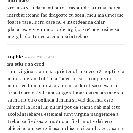
intrebare
vreau sa stiu daca imi puteti raspunde la urmatoarea
intrebare;cand fac dragoste cu sotul meu ma umezesc
foarte tare ,lucru care nu e intotdeauna chiar
placut.este vreun motiv de ingrijorare?mie rusine sa
merg la doctor cu asemenea intrebare
sophie
pe 6 Feb 2010, 19:43
nu stiu c sa cred
sunt virgina si a ramas prietenul meu vreo 3 nopti p la
mine si ne-am tot "jucat".ideea e ca s-a impins in
mine...eu fiind imbracata.nu m-a durut sau ceva dar
urmatoarele 2 zile am sangerat maroniu si am incercat
sa ma uit cu o oglinda d mana sa vad dak mai este
himenul la locul lui.nu imi pot da seama dak mai este
acolo.intrebarea este:mai sunt virgina?sangerarea a
trebui sa fie d-asta, nu? nu ar fi alt motiv dak eu d
obicei nu am secretii asa inchise nici cand racesc sau in