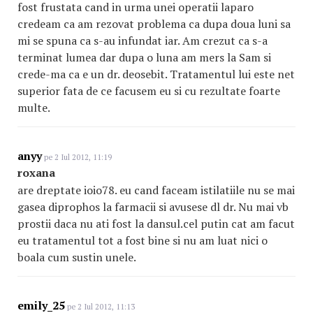
fost frustata cand in urma unei operatii laparo
credeam ca am rezovat problema ca dupa doua luni sa
mi se spuna ca s-au infundat iar. Am crezut ca s-a
terminat lumea dar dupa o luna am mers la Sam si
crede-ma ca e un dr. deosebit. Tratamentul lui este net
superior fata de ce facusem eu si cu rezultate foarte
multe.
anyy
pe 2 Iul 2012, 11:19
roxana
are dreptate ioio78. eu cand faceam istilatiile nu se mai
gasea diprophos la farmacii si avusese dl dr. Nu mai vb
prostii daca nu ati fost la dansul.cel putin cat am facut
eu tratamentul tot a fost bine si nu am luat nici o
boala cum sustin unele.
emily_25
pe 2 Iul 2012, 11:13