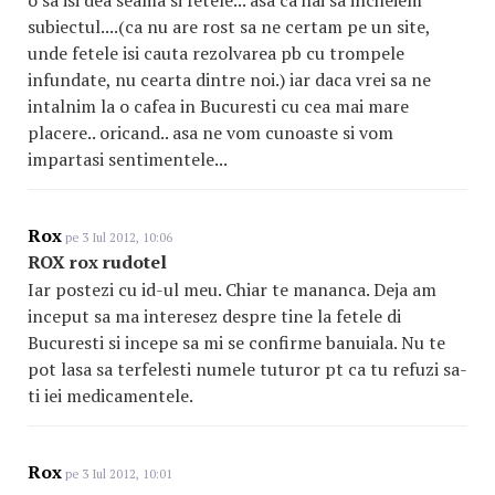
o sa isi dea seama si fetele... asa ca hai sa incheiem
subiectul....(ca nu are rost sa ne certam pe un site,
unde fetele isi cauta rezolvarea pb cu trompele
infundate, nu cearta dintre noi.) iar daca vrei sa ne
intalnim la o cafea in Bucuresti cu cea mai mare
placere.. oricand.. asa ne vom cunoaste si vom
impartasi sentimentele...
Rox
pe 3 Iul 2012, 10:06
ROX rox rudotel
Iar postezi cu id-ul meu. Chiar te mananca. Deja am
inceput sa ma interesez despre tine la fetele di
Bucuresti si incepe sa mi se confirme banuiala. Nu te
pot lasa sa terfelesti numele tuturor pt ca tu refuzi sa-
ti iei medicamentele.
Rox
pe 3 Iul 2012, 10:01