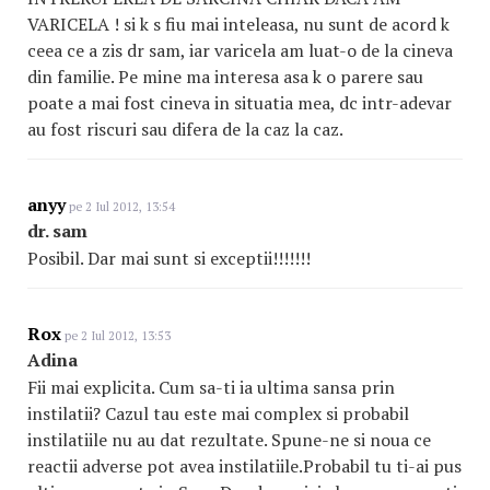
VARICELA ! si k s fiu mai inteleasa, nu sunt de acord k
ceea ce a zis dr sam, iar varicela am luat-o de la cineva
din familie. Pe mine ma interesa asa k o parere sau
poate a mai fost cineva in situatia mea, dc intr-adevar
au fost riscuri sau difera de la caz la caz.
anyy
pe 2 Iul 2012, 13:54
dr. sam
Posibil. Dar mai sunt si exceptii!!!!!!!
Rox
pe 2 Iul 2012, 13:53
Adina
Fii mai explicita. Cum sa-ti ia ultima sansa prin
instilatii? Cazul tau este mai complex si probabil
instilatiile nu au dat rezultate. Spune-ne si noua ce
reactii adverse pot avea instilatiile.Probabil tu ti-ai pus