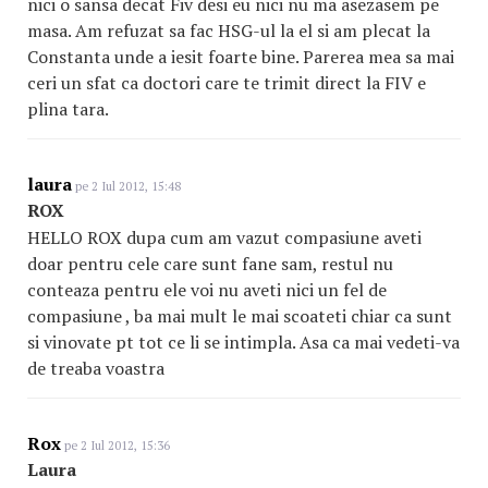
nici o sansa decat Fiv desi eu nici nu ma asezasem pe
masa. Am refuzat sa fac HSG-ul la el si am plecat la
Constanta unde a iesit foarte bine. Parerea mea sa mai
ceri un sfat ca doctori care te trimit direct la FIV e
plina tara.
laura
pe 2 Iul 2012, 15:48
ROX
HELLO ROX dupa cum am vazut compasiune aveti
doar pentru cele care sunt fane sam, restul nu
conteaza pentru ele voi nu aveti nici un fel de
compasiune , ba mai mult le mai scoateti chiar ca sunt
si vinovate pt tot ce li se intimpla. Asa ca mai vedeti-va
de treaba voastra
Rox
pe 2 Iul 2012, 15:36
Laura