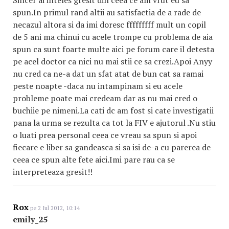
Sincer ai inteles gresit din ceea ce am vrut eu sa
spun.In primul rand altii au satisfactia de a rade de
necazul altora si da imi doresc fffffffff mult un copil
de 5 ani ma chinui cu acele trompe cu problema de aia
spun ca sunt foarte multe aici pe forum care il detesta
pe acel doctor ca nici nu mai stii ce sa crezi.Apoi Anyy
nu cred ca ne-a dat un sfat atat de bun cat sa ramai
peste noapte -daca nu intampinam si eu acele
probleme poate mai credeam dar as nu mai cred o
buchiie pe nimeni.La cati dc am fost si cate investigatii
pana la urma se rezulta ca tot la FIV e ajutorul .Nu stiu
o luati prea personal ceea ce vreau sa spun si apoi
fiecare e liber sa gandeasca si sa isi de-a cu parerea de
ceea ce spun alte fete aici.Imi pare rau ca se
interpreteaza gresit!!
Rox
pe 2 Iul 2012, 10:14
emily_25