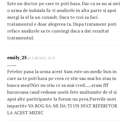
Este un doctor pe care te poti baza. Dar ca sa nu ai nici
o urma de indoiala fa-ti analizele in alta parte si apoi
mergi la el la un consult. Daca te vrei sa faci
tratamentul e doar alegerea ta. Dupa tratament poti
reface analizele sa te convingi daca a dat rezultat
tratamentul.
emily_25
pe 2 Iul 2012, 15:25
........
Fetelor pana la urma acest Sam este un medic bun in
care sa te poti baza pe ceea ce stie sau mai bn stau in
banca mea?Nici nu stiu ce sa mai cred......eram fff
bucuroasa cand vedeam unele fete multumite de el si
apoi alte participante la forum nu prea.Parerile sunt
impartite VA ROG SA-MI DA-TI UN SFAT REFERITOR
LA ACEST MEDIC