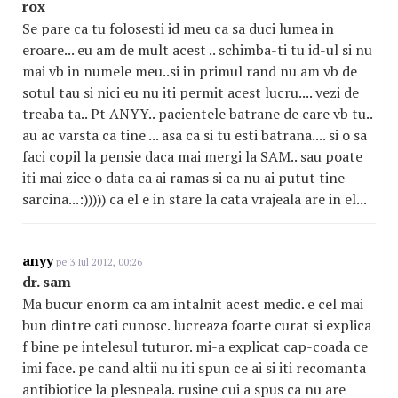
rox
Se pare ca tu folosesti id meu ca sa duci lumea in
eroare... eu am de mult acest .. schimba-ti tu id-ul si nu
mai vb in numele meu..si in primul rand nu am vb de
sotul tau si nici eu nu iti permit acest lucru.... vezi de
treaba ta.. Pt ANYY.. pacientele batrane de care vb tu..
au ac varsta ca tine ... asa ca si tu esti batrana.... si o sa
faci copil la pensie daca mai mergi la SAM.. sau poate
iti mai zice o data ca ai ramas si ca nu ai putut tine
sarcina...:))))) ca el e in stare la cata vrajeala are in el...
anyy
pe 3 Iul 2012, 00:26
dr. sam
Ma bucur enorm ca am intalnit acest medic. e cel mai
bun dintre cati cunosc. lucreaza foarte curat si explica
f bine pe intelesul tuturor. mi-a explicat cap-coada ce
imi face. pe cand altii nu iti spun ce ai si iti recomanta
antibiotice la plesneala. rusine cui a spus ca nu are