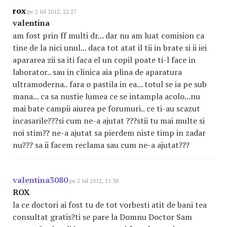
rox
pe 2 Iul 2012, 22:27
valentina
am fost prin ff multi dr... dar nu am luat comision ca
tine de la nici unul... daca tot atat il tii in brate si ii iei
apararea zii sa iti faca el un copil poate ti-l face in
laborator.. sau in clinica aia plina de aparatura
ultramoderna.. fara o pastila in ea... totul se ia pe sub
mana... ca sa nustie lumea ce se intampla acolo...nu
mai bate campii aiurea pe forumuri.. ce ti-au scazut
incasarile???si cum ne-a ajutat ???stii tu mai multe si
noi stim?? ne-a ajutat sa pierdem niste timp in zadar
nu??? sa ii facem reclama sau cum ne-a ajutat???
valentina3080
pe 2 Iul 2012, 21:38
ROX
la ce doctori ai fost tu de tot vorbesti atit de bani tea
consultat gratis?ti se pare la Domnu Doctor Sam