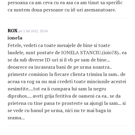
persoana ca am ceva cu ea asa ca am tinut sa specific
ca suntem doua persoane cu id-uri asemanatoare.
ROX
pe 2 Iul 2012, 20:56
ionela
Fetele, vedeti ca toate mesajele de bine si toate
laudele, sunt postate de IONELA STANCIU.(ioio78).. ea
se da sub diverse ID-uri si il vb pe sam de bine...
deoarece ea incaseaza bani de pe urma noastra..
primeste comision la fiecare clienta trimisa la sam.. de
aceaa va rog sa nu mai credeti toate minciunile acestei
nesimtite....tot ea ii cumpara lui sam la negru
diprohos.... aveti grija feritiva de oameni ca ea.. se da
prietena cu tine pana te prosteste sa ajungi la sam... si
se vede cu banul pe urma, nici nu te mai baga in
seama...