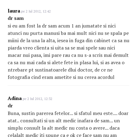
laura
pe 2 Iul 2012, 12:42
dr sam
si eu am fost la dr sam acum 1 an jumatate si nici
atunci nu purta manusi ba mai mult nici nu se spala pe
miini de la una la alta, iesea in fuga din cabinet ca sa nu
piarda vreo clienta si uita sa se mai spele sau nici
macar nui pasa, imi pare rau ca nu s-a scris mai demult
ca sa nu mai cada si alete fete in plasa lui, si as avea o
ntrebare pt sustinatoarele dlui doctor, de ce ne
fotografia cind eram ametite si nu cerea acordul
Adina
pe 2 Iul 2012, 12:32
dr
Buna, sustin parerea fetelor... si sfatul meu este.... doar
atat.. consultati si un alt medic inafara de sam... un
simplu consult la alt medic nu costa o avere... daca
celalalt medic iti spune ca e ok ce face sam nu am