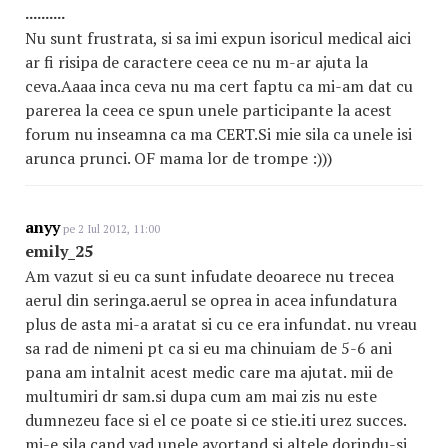
..........
Nu sunt frustrata, si sa imi expun isoricul medical aici
ar fi risipa de caractere ceea ce nu m-ar ajuta la
ceva.Aaaa inca ceva nu ma cert faptu ca mi-am dat cu
parerea la ceea ce spun unele participante la acest
forum nu inseamna ca ma CERT.Si mie sila ca unele isi
arunca prunci. OF mama lor de trompe :)))
anyy
pe 2 Iul 2012, 11:00
emily_25
Am vazut si eu ca sunt infudate deoarece nu trecea
aerul din seringa.aerul se oprea in acea infundatura
plus de asta mi-a aratat si cu ce era infundat. nu vreau
sa rad de nimeni pt ca si eu ma chinuiam de 5-6 ani
pana am intalnit acest medic care ma ajutat. mii de
multumiri dr sam.si dupa cum am mai zis nu este
dumnezeu face si el ce poate si ce stie.iti urez succes.
mi-e sila cand vad unele avortand si altele dorindu-si