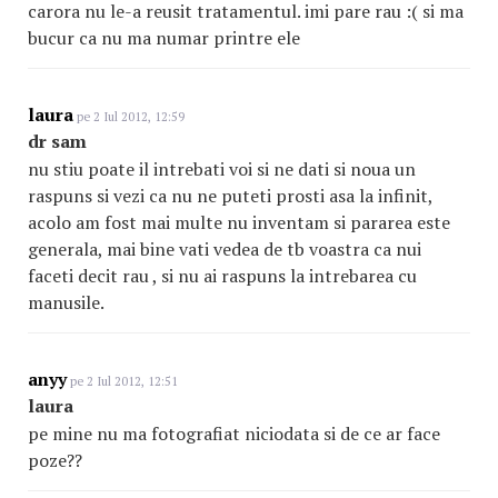
carora nu le-a reusit tratamentul. imi pare rau :( si ma
bucur ca nu ma numar printre ele
laura
pe 2 Iul 2012, 12:59
dr sam
nu stiu poate il intrebati voi si ne dati si noua un
raspuns si vezi ca nu ne puteti prosti asa la infinit,
acolo am fost mai multe nu inventam si pararea este
generala, mai bine vati vedea de tb voastra ca nui
faceti decit rau , si nu ai raspuns la intrebarea cu
manusile.
anyy
pe 2 Iul 2012, 12:51
laura
pe mine nu ma fotografiat niciodata si de ce ar face
poze??