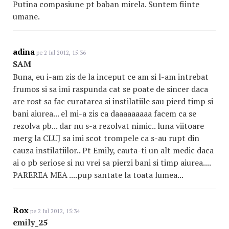
Putina compasiune pt baban mirela. Suntem fiinte
umane.
adina
pe 2 Iul 2012, 15:36
SAM
Buna, eu i-am zis de la inceput ce am si l-am intrebat
frumos si sa imi raspunda cat se poate de sincer daca
are rost sa fac curatarea si instilatiile sau pierd timp si
bani aiurea... el mi-a zis ca daaaaaaaaa facem ca se
rezolva pb... dar nu s-a rezolvat nimic.. luna viitoare
merg la CLUJ sa imi scot trompele ca s-au rupt din
cauza instilatiilor.. Pt Emily, cauta-ti un alt medic daca
ai o pb seriose si nu vrei sa pierzi bani si timp aiurea....
PAREREA MEA ....pup santate la toata lumea...
Rox
pe 2 Iul 2012, 15:34
emily_25