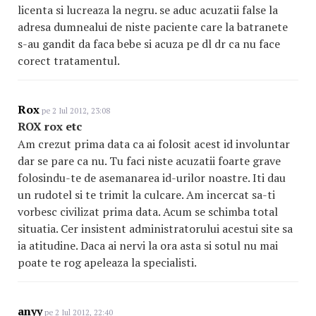
licenta si lucreaza la negru. se aduc acuzatii false la
adresa dumnealui de niste paciente care la batranete
s-au gandit da faca bebe si acuza pe dl dr ca nu face
corect tratamentul.
Rox
pe 2 Iul 2012, 23:08
ROX rox etc
Am crezut prima data ca ai folosit acest id involuntar
dar se pare ca nu. Tu faci niste acuzatii foarte grave
folosindu-te de asemanarea id-urilor noastre. Iti dau
un rudotel si te trimit la culcare. Am incercat sa-ti
vorbesc civilizat prima data. Acum se schimba total
situatia. Cer insistent administratorului acestui site sa
ia atitudine. Daca ai nervi la ora asta si sotul nu mai
poate te rog apeleaza la specialisti.
anyy
pe 2 Iul 2012, 22:40