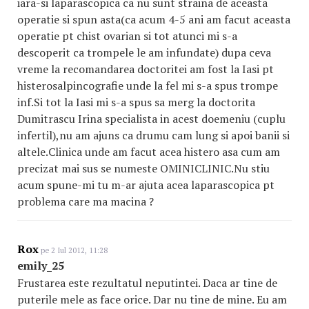
iara-si laparascopica ca nu sunt straina de aceasta
operatie si spun asta(ca acum 4-5 ani am facut aceasta
operatie pt chist ovarian si tot atunci mi s-a
descoperit ca trompele le am infundate) dupa ceva
vreme la recomandarea doctoritei am fost la Iasi pt
histerosalpincografi
e
unde la fel mi s-a spus trompe
inf.Si tot la Iasi mi s-a spus sa merg la doctorita
Dumitrascu Irina specialista in acest doemeniu (cuplu
infertil),nu am ajuns ca drumu cam lung si apoi banii si
altele.Clinica unde am facut acea histero asa cum am
precizat mai sus se numeste OMINICLINIC.Nu stiu
acum spune-mi tu m-ar ajuta acea laparascopica pt
problema care ma macina ?
Rox
pe 2 Iul 2012, 11:28
emily_25
Frustarea este rezultatul neputintei. Daca ar tine de
puterile mele as face orice. Dar nu tine de mine. Eu am