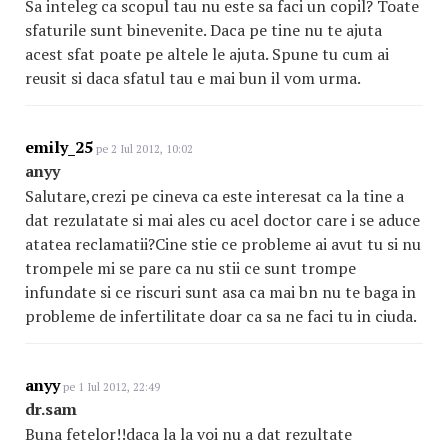
Sa inteleg ca scopul tau nu este sa faci un copil? Toate
sfaturile sunt binevenite. Daca pe tine nu te ajuta
acest sfat poate pe altele le ajuta. Spune tu cum ai
reusit si daca sfatul tau e mai bun il vom urma.
emily_25
pe 2 Iul 2012, 10:02
anyy
Salutare,crezi pe cineva ca este interesat ca la tine a
dat rezulatate si mai ales cu acel doctor care i se aduce
atatea reclamatii?Cine stie ce probleme ai avut tu si nu
trompele mi se pare ca nu stii ce sunt trompe
infundate si ce riscuri sunt asa ca mai bn nu te baga in
probleme de infertilitate doar ca sa ne faci tu in ciuda.
anyy
pe 1 Iul 2012, 22:49
dr.sam
Buna fetelor!!daca la la voi nu a dat rezultate