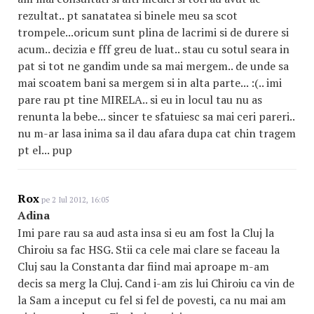
rezultat.. pt sanatatea si binele meu sa scot
trompele...oricum sunt plina de lacrimi si de durere si
acum.. decizia e fff greu de luat.. stau cu sotul seara in
pat si tot ne gandim unde sa mai mergem.. de unde sa
mai scoatem bani sa mergem si in alta parte... :(.. imi
pare rau pt tine MIRELA.. si eu in locul tau nu as
renunta la bebe... sincer te sfatuiesc sa mai ceri pareri..
nu m-ar lasa inima sa il dau afara dupa cat chin tragem
pt el... pup
Rox
pe 2 Iul 2012, 16:05
Adina
Imi pare rau sa aud asta insa si eu am fost la Cluj la
Chiroiu sa fac HSG. Stii ca cele mai clare se faceau la
Cluj sau la Constanta dar fiind mai aproape m-am
decis sa merg la Cluj. Cand i-am zis lui Chiroiu ca vin de
la Sam a inceput cu fel si fel de povesti, ca nu mai am