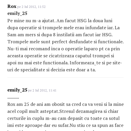
Rox
pe 2 Iul 2012, 11:52
emily_25
Pe mine nu m-a ajutat. Am facut HSG la doua luni
dupa operatie si trompele mele erau infundate iar. La
Sam am mers si dupa 8 instilatii am facut iar HSG.
Trompele mele sunt perfect desfundate si functionale.
Nu-ti mai recomand inca o operatie laparo pt ca prin
aceasta operatie se cicatrizeaza capatul trompei si
apoi nu mai este functionala. Informeaza_te si pe site-
uri de specialitate si decizia este doar a ta.
emily_25
pe 2 Iul 2012, 11:41
..........
Rox am 25 de ani am obosit sa cred ca va veni si la mine
acel copil mult asteptat.Stresul dezamagirea si chiar
certurile in cuplu m-au cam depasit cu toate ca sotul
imi este aproape dar eu sufar.Nu stiu ce sa spun as face