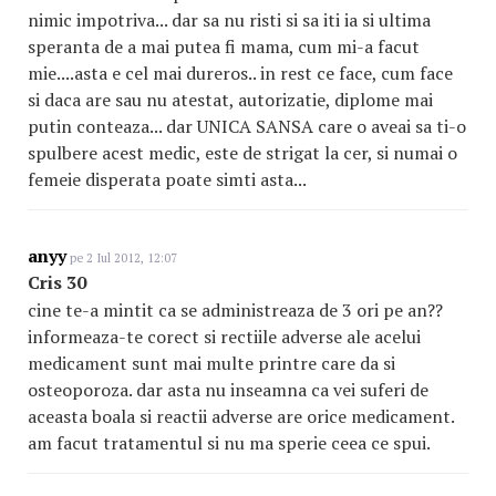
nimic impotriva... dar sa nu risti si sa iti ia si ultima
speranta de a mai putea fi mama, cum mi-a facut
mie....asta e cel mai dureros.. in rest ce face, cum face
si daca are sau nu atestat, autorizatie, diplome mai
putin conteaza... dar UNICA SANSA care o aveai sa ti-o
spulbere acest medic, este de strigat la cer, si numai o
femeie disperata poate simti asta...
anyy
pe 2 Iul 2012, 12:07
Cris 30
cine te-a mintit ca se administreaza de 3 ori pe an??
informeaza-te corect si rectiile adverse ale acelui
medicament sunt mai multe printre care da si
osteoporoza. dar asta nu inseamna ca vei suferi de
aceasta boala si reactii adverse are orice medicament.
am facut tratamentul si nu ma sperie ceea ce spui.