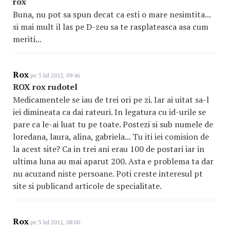
rox
Buna, nu pot sa spun decat ca esti o mare nesimtita...
si mai mult il las pe D-zeu sa te rasplateasca asa cum
meriti...
Rox
pe 3 Iul 2012, 09:46
ROX rox rudotel
Medicamentele se iau de trei ori pe zi. Iar ai uitat sa-l
iei dimineata ca dai rateuri. In legatura cu id-urile se
pare ca le-ai luat tu pe toate. Postezi si sub numele de
loredana, laura, alina, gabriela... Tu iti iei comision de
la acest site? Ca in trei ani erau 100 de postari iar in
ultima luna au mai aparut 200. Asta e problema ta dar
nu acuzand niste persoane. Poti creste interesul pt
site si publicand articole de specialitate.
Rox
pe 3 Iul 2012, 08:00