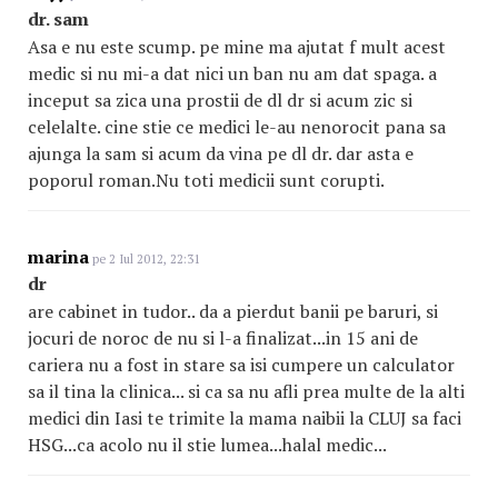
dr. sam
Asa e nu este scump. pe mine ma ajutat f mult acest
medic si nu mi-a dat nici un ban nu am dat spaga. a
inceput sa zica una prostii de dl dr si acum zic si
celelalte. cine stie ce medici le-au nenorocit pana sa
ajunga la sam si acum da vina pe dl dr. dar asta e
poporul roman.Nu toti medicii sunt corupti.
marina
pe 2 Iul 2012, 22:31
dr
are cabinet in tudor.. da a pierdut banii pe baruri, si
jocuri de noroc de nu si l-a finalizat...in 15 ani de
cariera nu a fost in stare sa isi cumpere un calculator
sa il tina la clinica... si ca sa nu afli prea multe de la alti
medici din Iasi te trimite la mama naibii la CLUJ sa faci
HSG...ca acolo nu il stie lumea...halal medic...