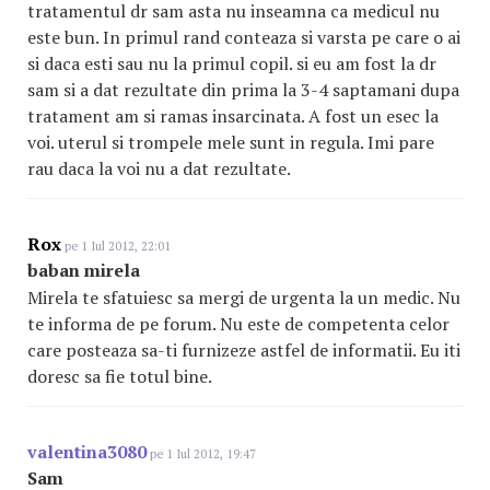
tratamentul dr sam asta nu inseamna ca medicul nu
este bun. In primul rand conteaza si varsta pe care o ai
si daca esti sau nu la primul copil. si eu am fost la dr
sam si a dat rezultate din prima la 3-4 saptamani dupa
tratament am si ramas insarcinata. A fost un esec la
voi. uterul si trompele mele sunt in regula. Imi pare
rau daca la voi nu a dat rezultate.
Rox
pe 1 Iul 2012, 22:01
baban mirela
Mirela te sfatuiesc sa mergi de urgenta la un medic. Nu
te informa de pe forum. Nu este de competenta celor
care posteaza sa-ti furnizeze astfel de informatii. Eu iti
doresc sa fie totul bine.
valentina3080
pe 1 Iul 2012, 19:47
Sam