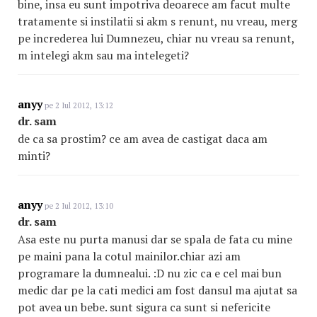
bine, insa eu sunt impotriva deoarece am facut multe
tratamente si instilatii si akm s renunt, nu vreau, merg
pe increderea lui Dumnezeu, chiar nu vreau sa renunt,
m intelegi akm sau ma intelegeti?
anyy
pe 2 Iul 2012, 13:12
dr. sam
de ca sa prostim? ce am avea de castigat daca am
minti?
anyy
pe 2 Iul 2012, 13:10
dr. sam
Asa este nu purta manusi dar se spala de fata cu mine
pe maini pana la cotul mainilor.chiar azi am
programare la dumnealui. :D nu zic ca e cel mai bun
medic dar pe la cati medici am fost dansul ma ajutat sa
pot avea un bebe. sunt sigura ca sunt si nefericite