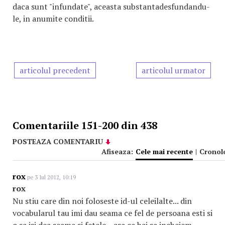
daca sunt "infundate", aceasta substantadesfundandu-
le, in anumite conditii.
articolul precedent
articolul urmator
Comentariile 151-200 din 438
POSTEAZA COMENTARIU
Afiseaza:
Cele mai recente
|
Cronol
rox
pe 3 Iul 2012, 10:19
rox
Nu stiu care din noi foloseste id-ul celeilalte... din
vocabularul tau imi dau seama ce fel de persoana esti si