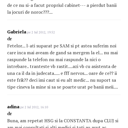
de ce nu si-a facut propriul cabinet--- a pierdut banii
la jocuri de noroc???...
Gabriela
pe 2 Iul 2012, 19:52
dr
Fetelor... l-ati suparat pe SAM si pt astea suferim noi
care inca mai aveam de gand sa mergem la el... nu mai
raspunde la telefon nu mai raspunde la nici o
intrebare.. tranteste vb rastit....azi vb cu asistenta de
una ca il da in judecata..... e fff nervos... oare de ce?? ii
este frik?? deci imi caut si eu alt medic... nu suport sa
tipe cineva la mine si sa se poarte urat pe banii meii....
adina
pe 2 Iul 2012, 16:10
dr
Buna, am repetat HSG si la CONSTANTA dupa CLUJ si
am mai consultati si alti medici si toti au avut ac