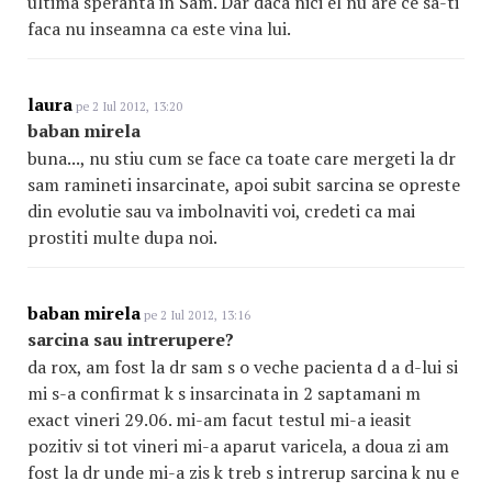
ultima speranta in Sam. Dar daca nici el nu are ce sa-ti
faca nu inseamna ca este vina lui.
laura
pe 2 Iul 2012, 13:20
baban mirela
buna..., nu stiu cum se face ca toate care mergeti la dr
sam ramineti insarcinate, apoi subit sarcina se opreste
din evolutie sau va imbolnaviti voi, credeti ca mai
prostiti multe dupa noi.
baban mirela
pe 2 Iul 2012, 13:16
sarcina sau intrerupere?
da rox, am fost la dr sam s o veche pacienta d a d-lui si
mi s-a confirmat k s insarcinata in 2 saptamani m
exact vineri 29.06. mi-am facut testul mi-a ieasit
pozitiv si tot vineri mi-a aparut varicela, a doua zi am
fost la dr unde mi-a zis k treb s intrerup sarcina k nu e