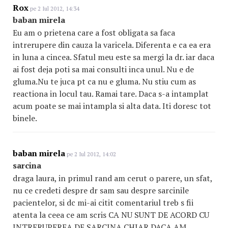
Rox
pe 2 Iul 2012, 14:34
baban mirela
Eu am o prietena care a fost obligata sa faca
intrerupere din cauza la varicela. Diferenta e ca ea era
in luna a cincea. Sfatul meu este sa mergi la dr. iar daca
ai fost deja poti sa mai consulti inca unul. Nu e de
gluma.Nu te juca pt ca nu e gluma. Nu stiu cum as
reactiona in locul tau. Ramai tare. Daca s-a intamplat
acum poate se mai intampla si alta data. Iti doresc tot
binele.
baban mirela
pe 2 Iul 2012, 14:02
sarcina
draga laura, in primul rand am cerut o parere, un sfat,
nu ce credeti despre dr sam sau despre sarcinile
pacientelor, si dc mi-ai citit comentariul treb s fii
atenta la ceea ce am scris CA NU SUNT DE ACORD CU
INTRERUPEREA DE SARCINA CHIAR DACA AM