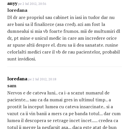
anyy
pe 2 Iul 2012, 20:56
loredana
Dl dr are propriul sau cabinet in iasi in tudor dar nu
are bani sa il finalizeze (asa cred). azi am fost la
dumnealui si mia vb foarte frumos. mii de multumiri dl
dr, pt mine e unicul medic in care am incredere orice
ar spune altii despre el. dzeu sa ii dea sanatate. rusine
celorlalti medici care il vb de rau pacientelor, probabil
sunt invidiosi.
loredana
pe 2 Iul 2012, 20:18
sam
Nervos e de cateva luni.. ca i-a scazut numarul de
paciente... sau ca da numai gres in ultimul timp.. a
prostit la inceput lumea cu cateva insarcinate.. si a
vazut ca ii vin banii a mers ca pe banda totul... dar cum
lumea il descopera se retrage incet incet..... credea ca
totul ii merge la nesfarsit asa... daca este atat de bun