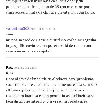
scump ?te inseli inseamna ca ai fost doar prin
policlinici din alea cu bon de 25 ron mie mi se pare
chiar accesibil fata de clinicile private din constanta.
valentina3080
pe 2 Iul 2012, 21:32
sam
nu pot sa cred ce citesc aici stiti e o vorba:ne regasim
in propriile cuvinte.cum puteti vorbi de rau un om
care a incercat sa va ajute?
Rox
pe 2 Iul 2012, 21:08
ROX
Daca ai ceva de impartit cu altcineva este problema
voastra. Daca te cheama ca pe mine puteai sa scrii sub
alt nume pt ca eu am vazut pe forum ca id-ul de
roxana era luat asa ca am postat in asa fel incit sa se
faca distinctie intre noi. Nu vreau sa creada acea