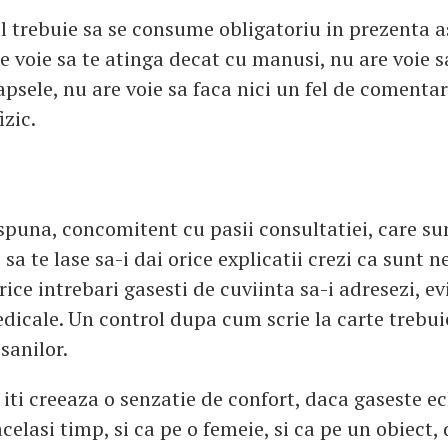
l trebuie sa se consume obligatoriu in prezenta as
e voie sa te atinga decat cu manusi, nu are voie s
apsele, nu are voie sa faca nici un fel de comentari
izic.
 spuna, concomitent cu pasii consultatiei, care su
i sa te lase sa-i dai orice explicatii crezi ca sunt n
ice intrebari gasesti de cuviinta sa-i adresezi, ev
dicale. Un control dupa cum scrie la carte trebuie
sanilor.
ti creeaza o senzatie de confort, daca gaseste ech
acelasi timp, si ca pe o femeie, si ca pe un obiect, 