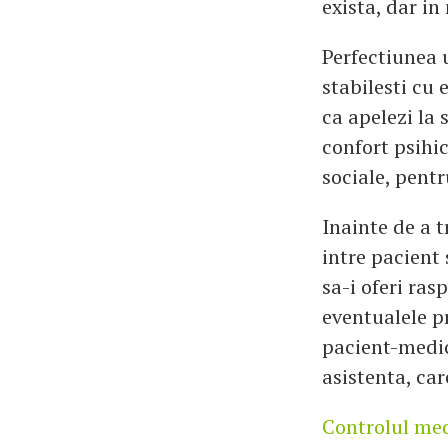
exista, dar i
Perfectiunea u
stabilesti cu 
ca apelezi la 
confort psihic
sociale, pentr
Inainte de a t
intre pacient 
sa-i oferi ras
eventualele p
pacient-medic 
asistenta, car
Controlul me