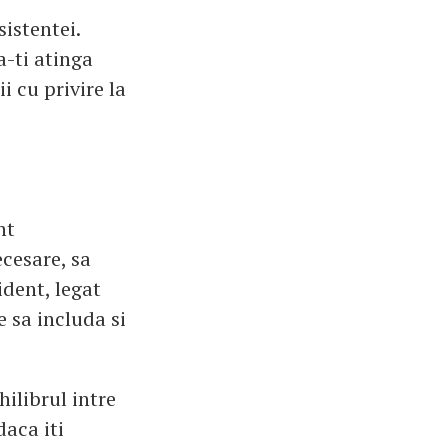
istentei.
a-ti atinga
i cu privire la
nt
ecesare, sa
ident, legat
 sa includa si
ilibrul intre
daca iti