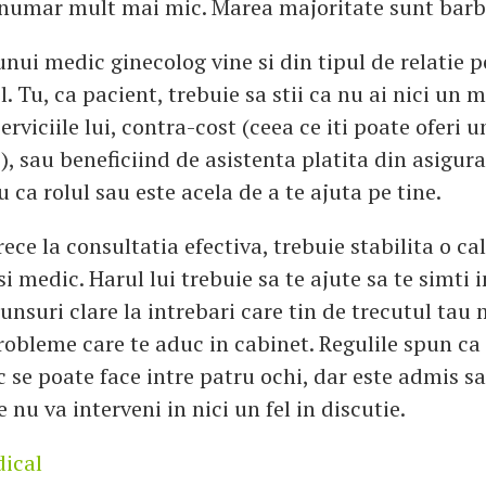
n numar mult mai mic. Marea majoritate sunt barb
nui medic ginecolog vine si din tipul de relatie p
el. Tu, ca pacient, trebuie sa stii ca nu ai nici un 
serviciile lui, contra-cost (ceea ce iti poate oferi 
), sau beneficiind de asistenta platita din asigura
u ca rolul sau este acela de a te ajuta pe tine.
rece la consultatia efectiva, trebuie stabilita o ca
si medic. Harul lui trebuie sa te ajute sa te simti i
punsuri clare la intrebari care tin de trecutul tau 
robleme care te aduc in cabinet. Regulile spun ca
se poate face intre patru ochi, dar este admis sa 
e nu va interveni in nici un fel in discutie.
dical