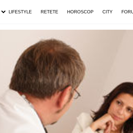
rebui să mergi
și 60 de ani. De ce te trezești mai des
pe măsură ce înaintezi în vârstă
LIFESTYLE
RETETE
HOROSCOP
CITY
FOR