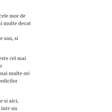
ncele mor de
ai multe decat
e san, si
este cel mai
or
 mai multe ori
edicilor
 si aici.
 intr-un