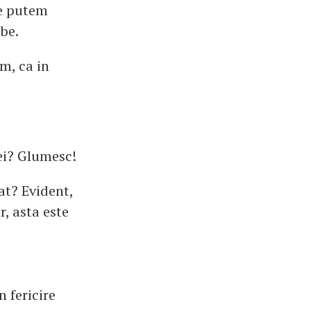
ce putem
ebe.
m, ca in
tei? Glumesc!
at? Evident,
r, asta este
 fericire