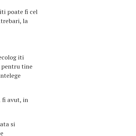
ti poate fi cel
trebari, la
ecolog iti
 pentru tine
intelege
fi avut, in
ata si
ze