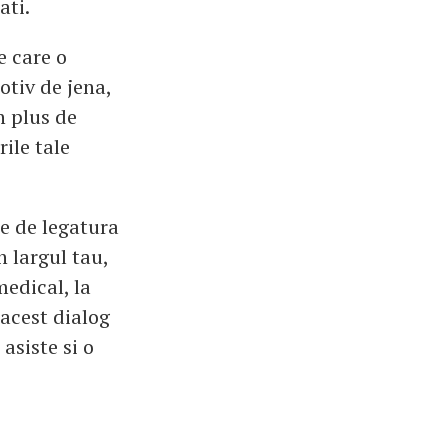
ati.
e care o
motiv de jena,
un plus de
rile tale
le de legatura
n largul tau,
medical, la
 acest dialog
asiste si o