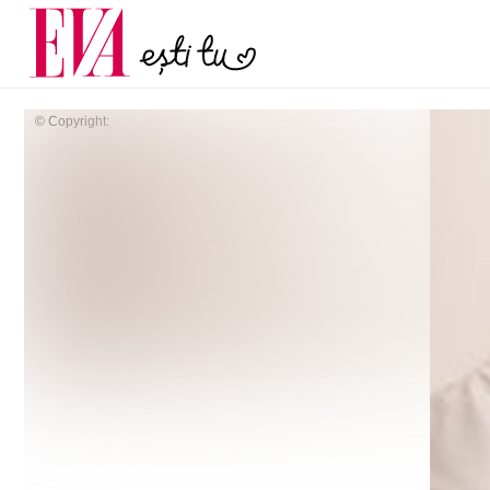
menopauză și când ar t
Carieră
la medic
Actualitate
© Copyright: