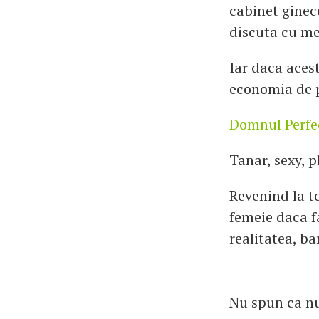
cabinet gineco
discuta cu med
Iar daca aces
economia de p
Domnul Perfe
Tanar, sexy, 
Revenind la to
femeie daca fa
realitatea, ba
Nu spun ca nu 