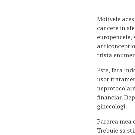
Motivele aces
cancere in sfe
europencele, 
anticonceptio
trista enumer
Este, fara ind
usor tratament
neprotocolare,
financiar. Dep
ginecologi.
Parerea mea es
Trebuie sa st