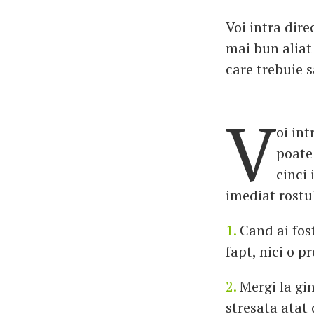
Voi intra dire
mai bun aliat 
care trebuie 
V
oi int
poate
cinci 
imediat rostu
1.
Cand ai fost
fapt, nici o 
2.
Mergi la gin
stresata atat 