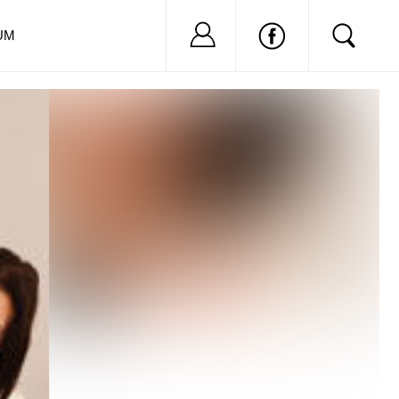
Nu ai cont?
Inregistreaza-
UM