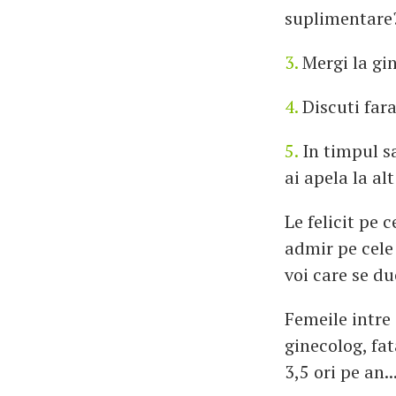
suplimentare
3.
Mergi la gin
4.
Discuti fara
5.
In timpul sa
ai apela la al
Le felicit pe c
admir pe cele 
voi care se du
Femeile intre
ginecolog, fa
3,5 ori pe an..