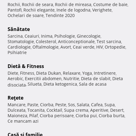
Rochii
Rochii de seara
Rochii de mireasa
Costume de baie
,
,
,
,
Pantofi
Rochii elegante
Inele de logodna
Verighete
,
,
,
,
Ochelari de soare
Tendinte 2020
,
Sănătate
Sarcina
Ceaiuri
Inima
Psihologie
Ginecologie
,
,
,
,
,
Stomatologie
Colesterol
Anticonceptionale
Test sarcina
,
,
,
,
Cardiologie
Oftalmologie
Avort
Ceai verde
HIV
Ortopedie
,
,
,
,
,
,
Psihiatrie
Dietă & Fitness
Diete
Fitness
Dieta Dukan
Relaxare
Yoga
Intretinere
,
,
,
,
,
,
Aerobic
Exercitii abdomen
Nutritie
Dieta de slabit
Dieta
,
,
,
,
Silueta
Dieta ketogenica
Sala de acasa
disociata
,
,
,
Reţete
Mancare
Paste
Ciorba
Peste
Sos
Salata
Cafea
Supa
,
,
,
,
,
,
,
,
Dulceata
Tocanita
Cocktail
Supa crema
Aperitive
Desert
,
,
,
,
,
,
Maioneza
Pilaf
Ciorba perisoare
Ciorba pui
Ciorba burta
,
,
,
,
,
Ce mancam azi
Casă şi familie