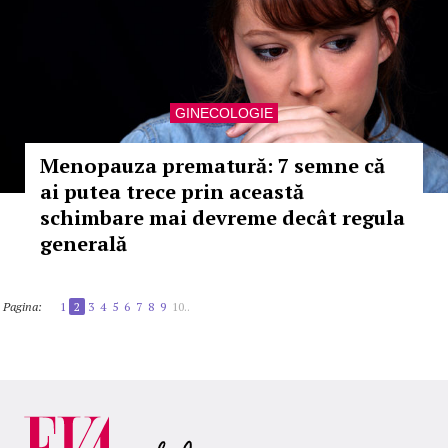
GINECOLOGIE
Menopauza prematură: 7 semne că
ai putea trece prin această
schimbare mai devreme decât regula
generală
Pagina:
1
2
3
4
5
6
7
8
9
10..