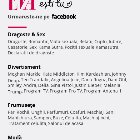
Urmareste-ne pe
Dragoste & Sex
Dragoste
Romantic
Viata sexuala
Relatii
Cuplu
Iubire
,
,
,
,
,
,
Casatorie
Sex
Kama Sutra
Pozitii sexuale Kamasutra
,
,
,
,
Declaratii de dragoste
Divertisment
Meghan Markle
Kate Middleton
Kim Kardashian
Johnny
,
,
,
Teo Trandafir
Angelina Jolie
Dana Rogoz
Dani Otil
Depp
,
,
,
,
,
Smiley
Andra
Delia
Gina Pistol
Justin Bieber
Melania
,
,
,
,
,
Program TV
Program Pro TV
Program Antena 1
Trump
,
,
,
Frumuseţe
Păr
Rochii
Unghii
Parfumuri
Coafuri
Machiaj
Sani
,
,
,
,
,
,
,
Manichiura
Sampon
Buze
Celulita
Machiaj ochi
,
,
,
,
,
Tratament celulita
Salonul de acasa
,
Modă