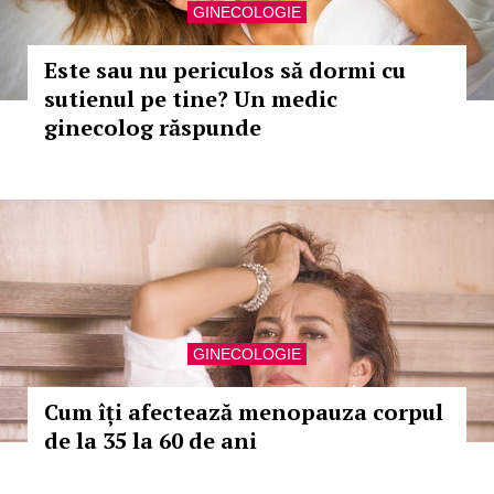
GINECOLOGIE
Este sau nu periculos să dormi cu
sutienul pe tine? Un medic
ginecolog răspunde
GINECOLOGIE
Cum îți afectează menopauza corpul
de la 35 la 60 de ani