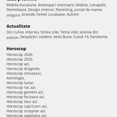
Mobila bucatarie
Amenajari interioare
Mobila
Canapele
,
,
,
,
Dormitoare
Design interior
Parenting
Jurnal de mama
,
,
,
Gravide
Femei curajoase
Autism
singura
,
,
,
Actualitate
Din culise
Interviu
Stirea zilei
Tema zilei
Iesirea din
,
,
,
,
Despărţiri celebre
Vesti Bune
Covid-19
Pandemie
autism
,
,
,
,
Horoscop
Horoscop 2026
,
Horoscop 2025
,
Horoscop azi
,
Horoscop dragoste
,
Horoscop chinezesc
,
Astrologie
,
Horoscop lunar
,
Horoscop rac azi
,
Horoscop gemeni azi
,
Horoscop fecioara azi
,
Horoscop taur azi
,
Horoscop capricorn azi
,
Horoscop scorpion azi
,
Horoscop sagetator azi
,