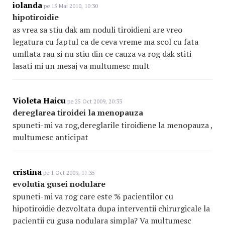
iolanda
pe 15 Mai 2010, 10:30
hipotiroidie
as vrea sa stiu dak am noduli tiroidieni are vreo
legatura cu faptul ca de ceva vreme ma scol cu fata
umflata rau si nu stiu din ce cauza va rog dak stiti
lasati mi un mesaj va multumesc mult
Violeta Haicu
pe 25 Oct 2009, 20:33
dereglarea tiroidei la menopauza
spuneti-mi va rog,dereglarile tiroidiene la menopauza ,
multumesc anticipat
cristina
pe 1 Oct 2009, 17:35
evolutia gusei nodulare
spuneti-mi va rog care este % pacientilor cu
hipotiroidie dezvoltata dupa interventii chirurgicale la
pacientii cu gusa nodulara simpla? Va multumesc