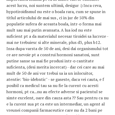
acest lucru, noi suntem ultimii, desigur :) Inca ceva,
hypotiroidismul nu este o boala rara, cum se spune in
titlul articolului de mai sus , ci in jur de 50% din
populatie sufera de aceasta boala, intr-o forma mai
mult sau mai putin avansata. A lua iod nu este
suficient pt a da materialul necesar tiroidei sa lucreze -
mai ne trebuiesc si alte minerale, plus d3, plus b12.
Insa dupa varsta de 50 de ani, desi dai organismului tot
ce are nevoie pt a construi hormoni sanatosi, sunt
putine sanse sa mai fie produsi intr-o cantitate
suficienta, (desi merita incercat) - dar cei care au mai
mult de 50 de ani vor trebui sa ia un inlocuitor,
atentie: "bio-idebntic" - se gaseste, daca vei cauta, e f
posibil ca medicul tau sa nu fie la curent cu acesti
hormoni, pt ca...nu au efecte adverse si pacientul se
simte excelent, oare din cauza asta ?? Sau pentru ca nu
e la curent sua pt ca este un intermediar, un agent al
vreunei companii farmaceutice care nu da 2 bani pe