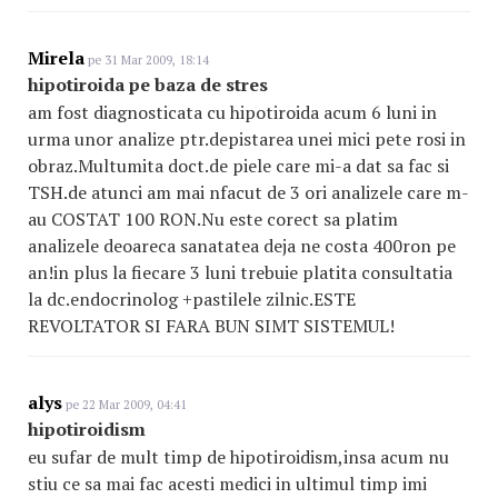
Mirela
pe 31 Mar 2009, 18:14
hipotiroida pe baza de stres
am fost diagnosticata cu hipotiroida acum 6 luni in
urma unor analize ptr.depistarea unei mici pete rosi in
obraz.Multumita doct.de piele care mi-a dat sa fac si
TSH.de atunci am mai nfacut de 3 ori analizele care m-
au COSTAT 100 RON.Nu este corect sa platim
analizele deoareca sanatatea deja ne costa 400ron pe
an!in plus la fiecare 3 luni trebuie platita consultatia
la dc.endocrinolog +pastilele zilnic.ESTE
REVOLTATOR SI FARA BUN SIMT SISTEMUL!
alys
pe 22 Mar 2009, 04:41
hipotiroidism
eu sufar de mult timp de hipotiroidism,insa acum nu
stiu ce sa mai fac acesti medici in ultimul timp imi