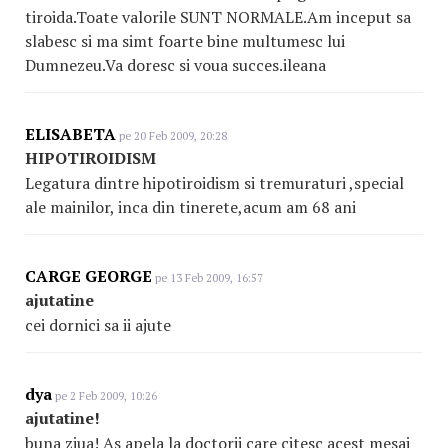
tiroida.Toate valorile SUNT NORMALE.Am inceput sa
slabesc si ma simt foarte bine multumesc lui
Dumnezeu.Va doresc si voua succes.ileana
ELISABETA
pe 20 Feb 2009, 20:28
HIPOTIROIDISM
Legatura dintre hipotiroidism si tremuraturi ,special
ale mainilor, inca din tinerete,acum am 68 ani
CARGE GEORGE
pe 13 Feb 2009, 16:57
ajutatine
cei dornici sa ii ajute
dya
pe 2 Feb 2009, 10:26
ajutatine!
buna ziua! As apela la doctorii care citesc acest mesaj