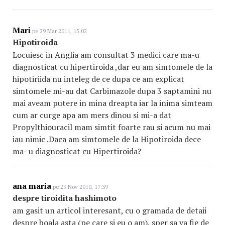
Mari
pe 29 Mar 2011, 15:02
Hipotiroida
Locuiesc in Anglia am consultat 3 medici care ma-u
diagnosticat cu hipertiroida ,dar eu am simtomele de la
hipotiriida nu inteleg de ce dupa ce am explicat
simtomele mi-au dat Carbimazole dupa 3 saptamini nu
mai aveam putere in mina dreapta iar la inima simteam
cum ar curge apa am mers dinou si mi-a dat
Propylthiouracil mam simtit foarte rau si acum nu mai
iau nimic .Daca am simtomele de la Hipotiroida dece
ma- u diagnosticat cu Hipertiroida?
ana maria
pe 29 Nov 2010, 17:39
despre tiroidita hashimoto
am gasit un articol interesant, cu o gramada de detaii
despre boala asta (pe care si eu o am), sper sa va fie de