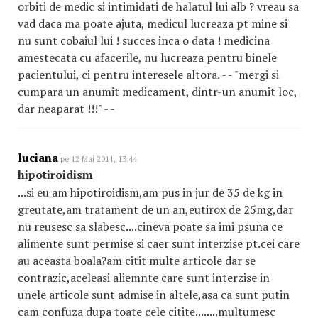
orbiti de medic si intimidati de halatul lui alb ? vreau sa
vad daca ma poate ajuta, medicul lucreaza pt mine si
nu sunt cobaiul lui ! succes inca o data ! medicina
amestecata cu afacerile, nu lucreaza pentru binele
pacientului, ci pentru interesele altora. - - "mergi si
cumpara un anumit medicament, dintr-un anumit loc,
dar neaparat !!!" - -
luciana
pe 12 Mai 2011, 13:44
hipotiroidism
...si eu am hipotiroidism,am pus in jur de 35 de kg in
greutate,am tratament de un an,eutirox de 25mg,dar
nu reusesc sa slabesc....cineva poate sa imi psuna ce
alimente sunt permise si caer sunt interzise pt.cei care
au aceasta boala?am citit multe articole dar se
contrazic,aceleasi aliemnte care sunt interzise in
unele articole sunt admise in altele,asa ca sunt putin
cam confuza dupa toate cele citite........multumesc