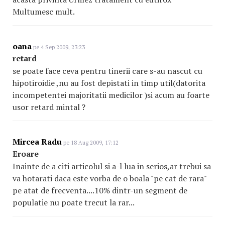
Multumesc mult.
oana
pe 4 Sep 2009, 23:23
retard
se poate face ceva pentru tinerii care s-au nascut cu
hipotiroidie ,nu au fost depistati in timp util(datorita
incompetentei majoritatii medicilor )si acum au foarte
usor retard mintal ?
Mircea Radu
pe 18 Aug 2009, 17:12
Eroare
Inainte de a citi articolul si a-l lua in serios,ar trebui sa
va hotarati daca este vorba de o boala "pe cat de rara"
pe atat de frecventa....10% dintr-un segment de
populatie nu poate trecut la rar...