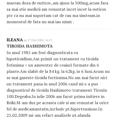
mareau doza de eutirox ,am ajuns la 300mg,acum fara
sa mai stie medicii am renuntat incet incet la eutirox
ptr ca nu mai suportam cat de rau ma simteam.in
momentul de fata nu mai iau nimic .
ILEANA
pe 27 Feb 2009, 14:13
TIROIDA HASHIMOTA
In anul 1985 am fost diagnosticata cu
hipotiroidism.Am primit un tratament cu tiroida
fotissima + un amewstec de ceaiuri formate din 6
plante.Am slabit de la 84 kg. la 62kg. in 6 luni.Acum nu
se mai gaseste tiroida fortissima.Nu am mai facut nici
un tratament pana in anul 2006 cand mi s-a pus
diagnosticul de tiroida Hashimoto-tratament Tiroxin
100.Degeaba.In iulie 2006 am facut prima initiere in
Reiki.M-am dus pe aceasta cale si am renuntat la orice
fel de medicamantatie,inclusiv pt.hipertensiune.In
25.02.2009 mi-am refact analizele pt.glanda