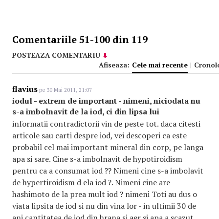
Comentariile 51-100 din 119
POSTEAZA COMENTARIU
Afiseaza:
Cele mai recente
|
Cronol
flavius
pe 30 Mai 2011, 21:07
iodul - extrem de important - nimeni, niciodata nu
s-a imbolnavit de la iod, ci din lipsa lui
informatii contradictorii vin de peste tot. daca citesti
articole sau carti despre iod, vei descoperi ca este
probabil cel mai important mineral din corp, pe langa
apa si sare. Cine s-a imbolnavit de hypotiroidism
pentru ca a consumat iod ?? Nimeni cine s-a imbolavit
de hypertiroidism d ela iod ?. Nimeni cine are
hashimoto de la prea mult iod ? nimeni Toti au dus o
viata lipsita de iod si nu din vina lor - in ultimii 30 de
ani cantitatea de iod din hrana si aer si apa a scazut