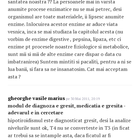
santatea noastra ?? La persoanele mai in varsta
anumite procese enzimatice nu se mai petrec, desi
organismul are toate materialele, ii lipsesc anumite
enzime. Inlocuirea acestor enzime ar aduce viata
vesnica, inca se mai studiaza la capitolul acesta (nu
vorbim de enzime digestive , pepsina, lipaza, etc ci
enzime pt procesele noastre fiziologice si metabolice,
sunt mii si mii de alte enzime care dispar o data cu
imbatranirea) Suntem mintiti si pacaliti, pentru a ni se
lua banii, si fara sa ne insanatosim. Cat mai acceptam
asta ?
gheorghe vasile marius
pe 30 Mai 2011, 20:19
modul de diagnoza e gresit, medicatia e gresita -
adevarul e in cercetare
hipotiroidismul este diagnosticat gresit, desi la analize
nivelurile sunt ok, T4 nu se converteste in T3 (in ficat
ar trebui sa se intample asta, daca ficatul ar fi