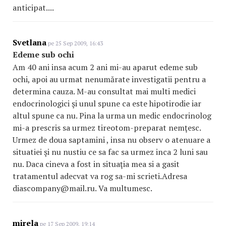
anticipat....
Svetlana
pe 25 Sep 2009, 16:43
Edeme sub ochi
Am 40 ani insa acum 2 ani mi-au aparut edeme sub
ochi, apoi au urmat nenumărate investigatii pentru a
determina cauza. M-au consultat mai multi medici
endocrinologici şi unul spune ca este hipotirodie iar
altul spune ca nu. Pina la urma un medic endocrinolog
mi-a prescris sa urmez tireotom-preparat nemţesc.
Urmez de doua saptamini , insa nu observ o atenuare a
situatiei şi nu nustiu ce sa fac sa urmez inca 2 luni sau
nu. Daca cineva a fost in situaţia mea si a gasit
tratamentul adecvat va rog sa-mi scrieti.Adresa
diascompany@mail.ru. Va multumesc.
mirela
pe 17 Sep 2009, 19:14