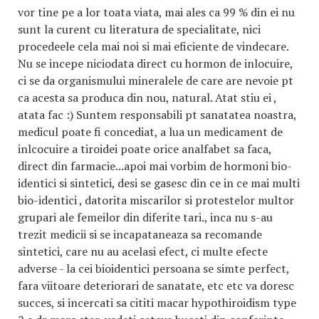
vor tine pe a lor toata viata, mai ales ca 99 % din ei nu
sunt la curent cu literatura de specialitate, nici
procedeele cela mai noi si mai eficiente de vindecare.
Nu se incepe niciodata direct cu hormon de inlocuire,
ci se da organismului mineralele de care are nevoie pt
ca acesta sa produca din nou, natural. Atat stiu ei ,
atata fac :) Suntem responsabili pt sanatatea noastra,
medicul poate fi concediat, a lua un medicament de
inlcocuire a tiroidei poate orice analfabet sa faca,
direct din farmacie...apoi mai vorbim de hormoni bio-
identici si sintetici, desi se gasesc din ce in ce mai multi
bio-identici , datorita miscarilor si protestelor multor
grupari ale femeilor din diferite tari., inca nu s-au
trezit medicii si se incapataneaza sa recomande
sintetici, care nu au acelasi efect, ci multe efecte
adverse - la cei bioidentici persoana se simte perfect,
fara viitoare deteriorari de sanatate, etc etc va doresc
succes, si incercati sa cititi macar hypothiroidism type