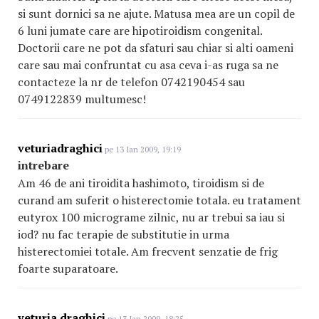
si sunt dornici sa ne ajute. Matusa mea are un copil de
6 luni jumate care are hipotiroidism congenital.
Doctorii care ne pot da sfaturi sau chiar si alti oameni
care sau mai confruntat cu asa ceva i-as ruga sa ne
contacteze la nr de telefon 0742190454 sau
0749122839 multumesc!
veturiadraghici
pe 13 Ian 2009, 19:19
intrebare
Am 46 de ani tiroidita hashimoto, tiroidism si de
curand am suferit o histerectomie totala. eu tratament
eutyrox 100 micrograme zilnic, nu ar trebui sa iau si
iod? nu fac terapie de substitutie in urma
histerectomiei totale. Am frecvent senzatie de frig
foarte suparatoare.
veturia draghici