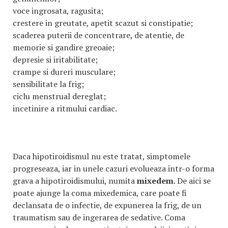
voce ingrosata, ragusita;
crestere in greutate, apetit scazut si constipatie;
scaderea puterii de concentrare, de atentie, de
memorie si gandire greoaie;
depresie si iritabilitate;
crampe si dureri musculare;
sensibilitate la frig;
ciclu menstrual dereglat;
incetinire a ritmului cardiac.
Daca hipotiroidismul nu este tratat, simptomele
progreseaza, iar in unele cazuri evolueaza intr-o forma
grava a hipotiroidismului, numita
mixedem
. De aici se
poate ajunge la coma mixedemica, care poate fi
declansata de o infectie, de expunerea la frig, de un
traumatism sau de ingerarea de sedative. Coma