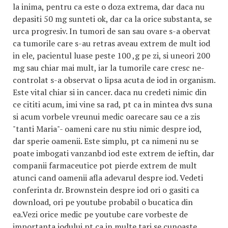
la inima, pentru ca este o doza extrema, dar daca nu
depasiti 50 mg sunteti ok, dar ca la orice substanta, se
urca progresiv. In tumori de san sau ovare s-a obervat
ca tumorile care s-au retras aveau extrem de mult iod
in ele, pacientul luase peste 100 ,g pe zi, si uneori 200
mg sau chiar mai mult, iar la tumorile care cresc ne-
controlat s-a observat o lipsa acuta de iod in organism.
Este vital chiar si in cancer. daca nu credeti nimic din
ce cititi acum, imi vine sa rad, pt ca in mintea dvs suna
si acum vorbele vreunui medic oarecare sau ce a zis
"tanti Maria"- oameni care nu stiu nimic despre iod,
dar sperie oamenii. Este simplu, pt ca nimeni nu se
poate imbogati vanzanbd iod este extrem de ieftin, dar
companii farmaceutice pot pierde extrem de mult
atunci cand oamenii afla adevarul despre iod. Vedeti
conferinta dr. Brownstein despre iod ori o gasiti ca
download, ori pe youtube probabil o bucatica din
ea.Vezi orice medic pe youtube care vorbeste de
importanta iodului pt ca in multe tari se cunoaste