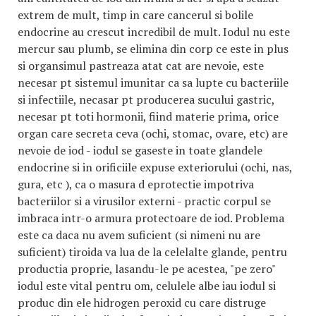
extrem de mult, timp in care cancerul si bolile
endocrine au crescut incredibil de mult. Iodul nu este
mercur sau plumb, se elimina din corp ce este in plus
si organsimul pastreaza atat cat are nevoie, este
necesar pt sistemul imunitar ca sa lupte cu bacteriile
si infectiile, necasar pt producerea sucului gastric,
necesar pt toti hormonii, fiind materie prima, orice
organ care secreta ceva (ochi, stomac, ovare, etc) are
nevoie de iod - iodul se gaseste in toate glandele
endocrine si in orificiile expuse exteriorului (ochi, nas,
gura, etc ), ca o masura d eprotectie impotriva
bacteriilor si a virusilor externi - practic corpul se
imbraca intr-o armura protectoare de iod. Problema
este ca daca nu avem suficient (si nimeni nu are
suficient) tiroida va lua de la celelalte glande, pentru
productia proprie, lasandu-le pe acestea, "pe zero"
iodul este vital pentru om, celulele albe iau iodul si
produc din ele hidrogen peroxid cu care distruge