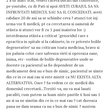
2 a dr marc star, vedeti cateva bucati din conferinte,
pe youtube, cu dr Pati si apoi AVETI CURAJUL SA VA
INFRUNTATI MEDICUL SAU SA IL CONCEDIATI. aveti
rabdare 20 de ani sa se schimbe ceva ? atunci tot inj
urma vor fi medicii, pt ca cercetarea si oamenii de
stiinta si atunci vor fi cu 5 pasi inaintea lor :)
intotdeauna stiinta a criticat "genocidul care s
epractica in spitale si la cabinete, in ce priveste bolile
degenerative" sa nu criticam toata medicina, bravo si
jos palaria celor care salveaza vieti si opereaza oase,
inima, etc- vorbim de bolile degenerative unde se
doreste ca pacientul sa fie dependent de un
medicament desi nu e bun de nimic, pacientul se simte
din ce in ce mai rau si este mintit ca NU EXISTA ALTA
ALTERNATIVA. Oare ? Sa vedem ce zic medicii din
domeniul cercetarii...Treziti-va, nu va mai lasati
pacaliti, cum putem sa luam niste pastile 6 luni sau 1
an si sa ne simtim din ce in ce mai rau ? cat dureaza
pana ne dam seama ca nu e bun de nimic ? suntem