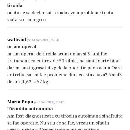
tiroida
odata ce sa declansat tiroida avem probleme toata
viata si e cam greu
waltraut
pe 14 Sep 2009, 22:58
m-am operat
m-am operat de tiroida acum un an si 3 luni,fac
tratament cu eutirox de 50 zilnic,ma simt foarte bine
dar m-am ingrasat 4 kg de la operatie pana acum.Oare
ar trebui sa-mi fac probleme din aceasta cauza? Am 43
de ani ,1,62 si 57 kg.
Maria Popa
pe 7 Sep 2009, 20:47
Tiroidita autoimuna
Am fost diagnosticata cu tirodita autoimuna si saftuita
sa fac operatie. Nu stiu ce sa fac, vreau un sfat in
acasta privinta Urmez tratament cu eutirox