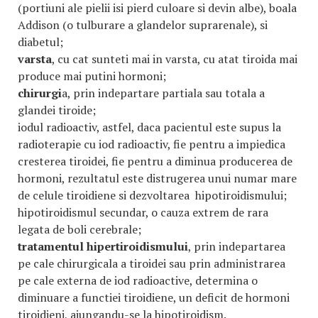
(portiuni ale pielii isi pierd culoare si devin albe), boala
Addison (o tulburare a glandelor suprarenale), si
diabetul;
varsta
, cu cat sunteti mai in varsta, cu atat tiroida mai
produce mai putini hormoni;
chirurgi
a, prin indepartare partiala sau totala a
glandei tiroide;
iodul radioactiv, astfel, daca pacientul este supus la
radioterapie cu iod radioactiv, fie pentru a impiedica
cresterea tiroidei, fie pentru a diminua producerea de
hormoni, rezultatul este distrugerea unui numar mare
de celule tiroidiene si dezvoltarea hipotiroidismului;
hipotiroidismul secundar, o cauza extrem de rara
legata de boli cerebrale;
tratamentul hipertiroidismului
, prin indepartarea
pe cale chirurgicala a tiroidei sau prin administrarea
pe cale externa de iod radioactive, determina o
diminuare a functiei tiroidiene, un deficit de hormoni
tiroidieni, ajungandu-se la hipotiroidism.