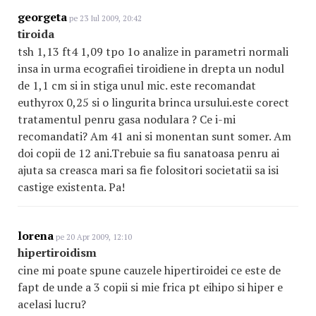
georgeta
pe 23 Iul 2009, 20:42
tiroida
tsh 1,13 ft4 1,09 tpo 1o analize in parametri normali
insa in urma ecografiei tiroidiene in drepta un nodul
de 1,1 cm si in stiga unul mic. este recomandat
euthyrox 0,25 si o lingurita brinca ursului.este corect
tratamentul penru gasa nodulara ? Ce i-mi
recomandati? Am 41 ani si monentan sunt somer. Am
doi copii de 12 ani.Trebuie sa fiu sanatoasa penru ai
ajuta sa creasca mari sa fie folositori societatii sa isi
castige existenta. Pa!
lorena
pe 20 Apr 2009, 12:10
hipertiroidism
cine mi poate spune cauzele hipertiroidei ce este de
fapt de unde a 3 copii si mie frica pt eihipo si hiper e
acelasi lucru?