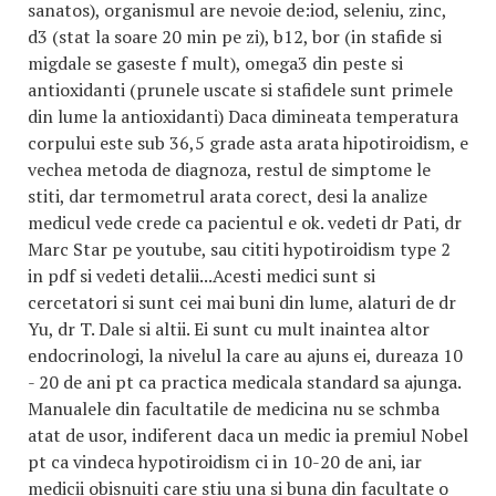
sanatos), organismul are nevoie de:iod, seleniu, zinc,
d3 (stat la soare 20 min pe zi), b12, bor (in stafide si
migdale se gaseste f mult), omega3 din peste si
antioxidanti (prunele uscate si stafidele sunt primele
din lume la antioxidanti) Daca dimineata temperatura
corpului este sub 36,5 grade asta arata hipotiroidism, e
vechea metoda de diagnoza, restul de simptome le
stiti, dar termometrul arata corect, desi la analize
medicul vede crede ca pacientul e ok. vedeti dr Pati, dr
Marc Star pe youtube, sau cititi hypotiroidism type 2
in pdf si vedeti detalii...Acesti medici sunt si
cercetatori si sunt cei mai buni din lume, alaturi de dr
Yu, dr T. Dale si altii. Ei sunt cu mult inaintea altor
endocrinologi, la nivelul la care au ajuns ei, dureaza 10
- 20 de ani pt ca practica medicala standard sa ajunga.
Manualele din facultatile de medicina nu se schmba
atat de usor, indiferent daca un medic ia premiul Nobel
pt ca vindeca hypotiroidism ci in 10-20 de ani, iar
medicii obisnuiti care stiu una si buna din facultate o