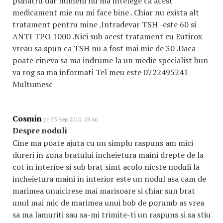
psihatru dar numeni nu ma intelege ca acest
medicament mie nu mi face bine . Chiar nu exista alt
tratament pentru mine .Intradevar TSH -este 60 si
ANTI TPO 1000 .Nici sub acest tratament cu Eutirox
vreau sa spun ca TSH nu a fost mai mic de 30 .Daca
poate cineva sa ma indrume la un medic specialist bun
va rog sa ma informati Tel meu este 0722495241
Multumesc
Cosmin
pe 23 Sep 2010, 09:46
Despre noduli
Cine ma poate ajuta cu un simplu raspuns am mici
dureri in zona bratului incheietura maini drepte de la
cot in interioe si sub brat simt acolo nicste noduli la
incheietura maini in interior este un nodul asa cam de
marimea unuicirese mai marisoare si chiar sun brat
unul mai mic de marimea unui bob de porumb as vrea
sa ma lamuriti sau sa-mi trimite-ti un raspuns si sa stiu