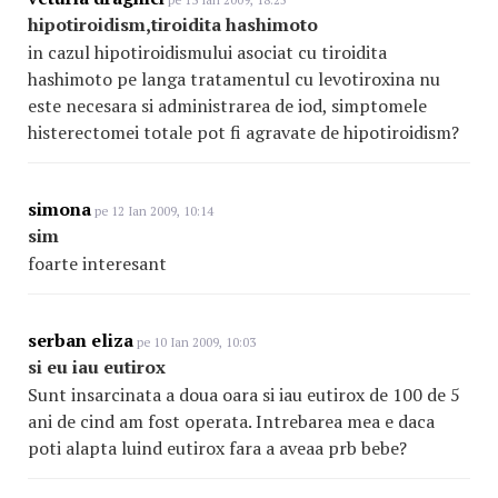
pe 13 Ian 2009, 18:25
hipotiroidism,tiroidita hashimoto
in cazul hipotiroidismului asociat cu tiroidita
hashimoto pe langa tratamentul cu levotiroxina nu
este necesara si administrarea de iod, simptomele
histerectomei totale pot fi agravate de hipotiroidism?
simona
pe 12 Ian 2009, 10:14
sim
foarte interesant
serban eliza
pe 10 Ian 2009, 10:03
si eu iau eutirox
Sunt insarcinata a doua oara si iau eutirox de 100 de 5
ani de cind am fost operata. Intrebarea mea e daca
poti alapta luind eutirox fara a aveaa prb bebe?