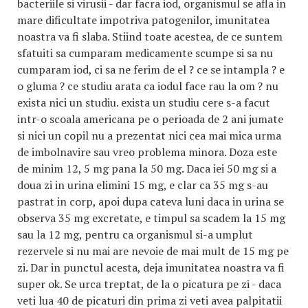
bacteriile si virusii - dar facra iod, organismul se afla in
mare dificultate impotriva patogenilor, imunitatea
noastra va fi slaba. Stiind toate acestea, de ce suntem
sfatuiti sa cumparam medicamente scumpe si sa nu
cumparam iod, ci sa ne ferim de el ? ce se intampla ? e
o gluma ? ce studiu arata ca iodul face rau la om ? nu
exista nici un studiu. exista un studiu cere s-a facut
intr-o scoala americana pe o perioada de 2 ani jumate
si nici un copil nu a prezentat nici cea mai mica urma
de imbolnavire sau vreo problema minora. Doza este
de minim 12, 5 mg pana la 50 mg. Daca iei 50 mg si a
doua zi in urina elimini 15 mg, e clar ca 35 mg s-au
pastrat in corp, apoi dupa cateva luni daca in urina se
observa 35 mg excretate, e timpul sa scadem la 15 mg
sau la 12 mg, pentru ca organismul si-a umplut
rezervele si nu mai are nevoie de mai mult de 15 mg pe
zi. Dar in punctul acesta, deja imunitatea noastra va fi
super ok. Se urca treptat, de la o picatura pe zi - daca
veti lua 40 de picaturi din prima zi veti avea palpitatii