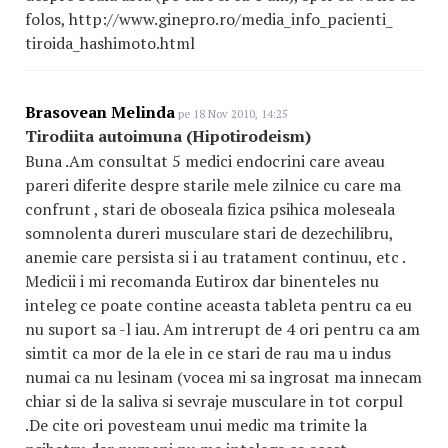
folos, http://www.ginepro.ro/media_info_pacienti_
tiroida_hashimoto
.html
Brasovean Melinda
pe 18 Nov 2010, 14:25
Tirodiita autoimuna (Hipotirodeism)
Buna .Am consultat 5 medici endocrini care aveau
pareri diferite despre starile mele zilnice cu care ma
confrunt , stari de oboseala fizica psihica moleseala
somnolenta dureri musculare stari de dezechilibru,
anemie care persista si i au tratament continuu, etc .
Medicii i mi recomanda Eutirox dar binenteles nu
inteleg ce poate contine aceasta tableta pentru ca eu
nu suport sa -l iau. Am intrerupt de 4 ori pentru ca am
simtit ca mor de la ele in ce stari de rau ma u indus
numai ca nu lesinam (vocea mi sa ingrosat ma innecam
chiar si de la saliva si sevraje musculare in tot corpul
.De cite ori povesteam unui medic ma trimite la