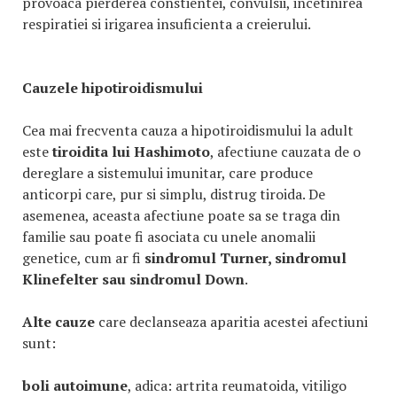
provoaca pierderea constientei, convulsii, incetinirea
respiratiei si irigarea insuficienta a creierului.
Cauzele hipotiroidismului
Cea mai frecventa cauza a hipotiroidismului la adult
este
tiroidita lui Hashimoto
, afectiune cauzata de o
dereglare a sistemului imunitar, care produce
anticorpi care, pur si simplu, distrug tiroida. De
asemenea, aceasta afectiune poate sa se traga din
familie sau poate fi asociata cu unele anomalii
genetice, cum ar fi
sindromul Turner, sindromul
Klinefelter sau sindromul Down
.
Alte cauze
care declanseaza aparitia acestei afectiuni
sunt:
boli autoimune
, adica: artrita reumatoida, vitiligo