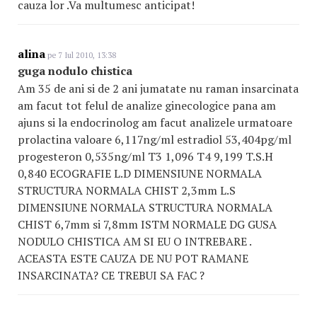
cauza lor .Va multumesc anticipat!
alina
pe 7 Iul 2010, 13:38
guga nodulo chistica
Am 35 de ani si de 2 ani jumatate nu raman insarcinata
am facut tot felul de analize ginecologice pana am
ajuns si la endocrinolog am facut analizele urmatoare
prolactina valoare 6,117ng/ml estradiol 53,404pg/ml
progesteron 0,535ng/ml T3 1,096 T4 9,199 T.S.H
0,840 ECOGRAFIE L.D DIMENSIUNE NORMALA
STRUCTURA NORMALA CHIST 2,3mm L.S
DIMENSIUNE NORMALA STRUCTURA NORMALA
CHIST 6,7mm si 7,8mm ISTM NORMALE DG GUSA
NODULO CHISTICA AM SI EU O INTREBARE .
ACEASTA ESTE CAUZA DE NU POT RAMANE
INSARCINATA? CE TREBUI SA FAC ?