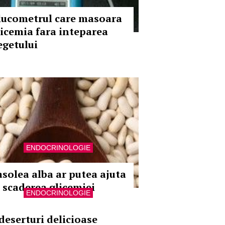
lucometrul care masoara
licemia fara inteparea
egetului
ENDOCRINOLOGIE
asolea alba ar putea ajuta
a scaderea glicemiei
ENDOCRINOLOGIE
 deserturi delicioase