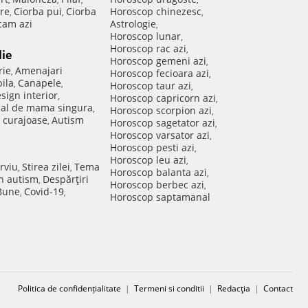
re
Ciorba pui
Ciorba
Horoscop chinezesc
,
,
,
am azi
Astrologie
,
Horoscop lunar
,
Horoscop rac azi
,
lie
Horoscop gemeni azi
,
rie
Amenajari
,
Horoscop fecioara azi
,
ila
Canapele
,
,
Horoscop taur azi
,
sign interior
,
Horoscop capricorn azi
,
nal de mama singura
,
Horoscop scorpion azi
,
 curajoase
Autism
,
Horoscop sagetator azi
,
Horoscop varsator azi
,
Horoscop pesti azi
,
Horoscop leu azi
,
rviu
Stirea zilei
Tema
,
,
Horoscop balanta azi
,
in autism
Despărţiri
,
Horoscop berbec azi
,
 Bune
Covid-19
,
,
Horoscop saptamanal
Politica de confidențialitate
|
Termeni si conditii
|
Redacţia
|
Contact