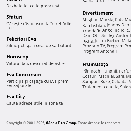
Dezbate tot ce te preocupă
Divertisment
Sfaturi
Meghan Markle
Kate Mi
,
Găseşte răspunsuri la întrebările
Johnny Dep
Kardashian
,
tale
Angelina Jolie
Trandafir
,
,
Dani Otil
Smiley
Andra
,
,
,
Felicitari Eva
Justin Bieber
Mela
Pistol
,
,
Zilnic poti gasi ceva de sarbatorit.
Program TV
Program Pro
,
Program Antena 1
Horoscop
Viitorul tău, descifrat de astre
Frumuseţe
Păr
Rochii
Unghii
Parfu
,
,
,
Eva Concursuri
Coafuri
Machiaj
Sani
Ma
,
,
,
Participă şi câştigă cu Eva premii
Sampon
Buze
Celulita
M
,
,
,
senzaţionale
Tratament celulita
Salon
,
Eva City
Caută adrese utile in zona ta
Copyright © 2001-2026,
iMedia Plus Group
. Toate drepturile rezervate