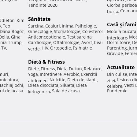
Tendinte 2020
Ciorba perisoa
Ce manc
burta
,
Sănătate
ddleton
Kim
,
Casă şi fami
p
Teo
Sarcina
Ceaiuri
Inima
Psihologie
,
,
,
,
,
Dana Rogoz
Ginecologie
Stomatologie
Colesterol
Mobila bucata
,
,
,
,
Delia
Gina
Anticonceptionale
Test sarcina
Mob
,
,
,
interioare
,
nia Trump
Cardiologie
Oftalmologie
Avort
Ceai
Dormitoare
De
,
,
,
,
,
 TV
HIV
Ortopedie
Psihiatrie
Parenting
Jur
,
verde
,
,
,
,
Gravide
Femei
,
Dietă & Fitness
Actualitate
Diete
Fitness
Dieta Dukan
Relaxare
,
,
,
,
muri
Yoga
Intretinere
Aerobic
Exercitii
Din culise
Inte
,
,
,
,
,
nichiura
Nutritie
Dieta de slabit
Iesirea d
,
abdomen
,
,
,
zilei
,
achiaj ochi
Dieta disociata
Silueta
Dieta
Vesti
,
,
,
celebre
,
ul de acasa
Sala de acasa
Pandemie
ketogenica
,