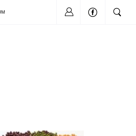
Nu ai cont?
Inregistreaza-
UM