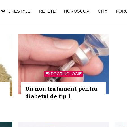
rezești mai des
Cât durează, cum te pregătești și cât
i în vârstă
de dureroasă este investigația
LIFESTYLE
RETETE
HOROSCOP
CITY
FOR
ENDOCRINOLOGIE
Un nou tratament pentru
diabetul de tip 1