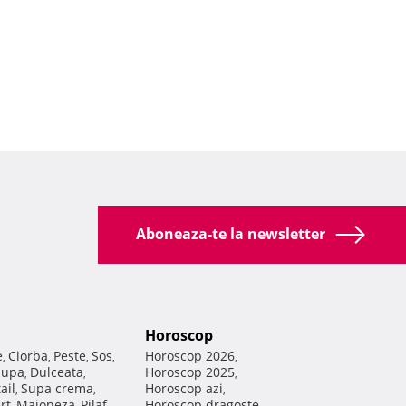
Aboneaza-te la newsletter
Horoscop
e
Ciorba
Peste
Sos
Horoscop 2026
,
,
,
,
,
Supa
Dulceata
Horoscop 2025
,
,
,
ail
Supa crema
Horoscop azi
,
,
,
rt
Maioneza
Pilaf
Horoscop dragoste
,
,
,
,