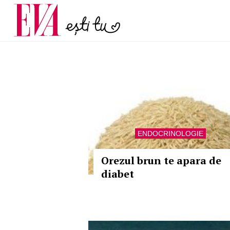
și 60 de ani. De ce te t
Carieră
pe măsură ce înaintez
Actualitate
ENDOCRINOLOGIE
Orezul brun te apara de
diabet