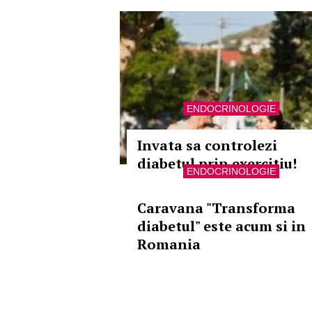
ENDOCRINOLOGIE
Invata sa controlezi
diabetul prin exercitiu!
ENDOCRINOLOGIE
Caravana "Transforma
diabetul" este acum si in
Romania