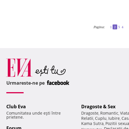
Pagina:
1
2
3
4
Urmareste-ne pe
Club Eva
Dragoste & Sex
Comunitatea unde eşti între
Dragoste
Romantic
Viat
,
,
prietene.
Relatii
Cuplu
Iubire
Cas
,
,
,
Kama Sutra
Pozitii sexu
,
Forum
Declaratii d
Kamasutra
,