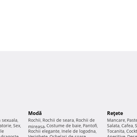
Modă
Reţete
a sexuala
Rochii
Rochii de seara
Rochii de
Mancare
Past
,
,
,
,
atorie
Sex
Costume de baie
Pantofi
Salata
Cafea
,
,
mireasa
,
,
,
,
,
ale
Rochii elegante
Inele de logodna
Tocanita
Cockt
,
,
,
e dragoste
Verighete
Ochelari de soare
Aperitive
Dese
,
,
,