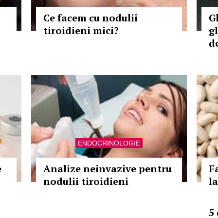
Ce facem cu nodulii
G
tiroidieni mici?
g
d
ENDOCRINOLOGIE
e
Analize neinvazive pentru
F
nodulii tiroidieni
l
5