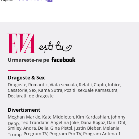
Urmareste-ne pe
Dragoste & Sex
Dragoste
Romantic
Viata sexuala
Relatii
Cuplu
Iubire
,
,
,
,
,
,
Casatorie
Sex
Kama Sutra
Pozitii sexuale Kamasutra
,
,
,
,
Declaratii de dragoste
Divertisment
Meghan Markle
Kate Middleton
Kim Kardashian
Johnny
,
,
,
Teo Trandafir
Angelina Jolie
Dana Rogoz
Dani Otil
Depp
,
,
,
,
,
Smiley
Andra
Delia
Gina Pistol
Justin Bieber
Melania
,
,
,
,
,
Program TV
Program Pro TV
Program Antena 1
Trump
,
,
,