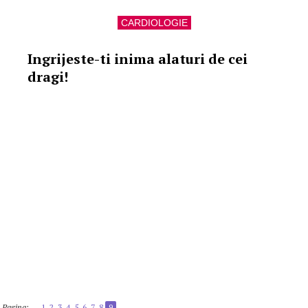
CARDIOLOGIE
Ingrijeste-ti inima alaturi de cei
dragi!
Pagina:
1
2
3
4
5
6
7
8
9