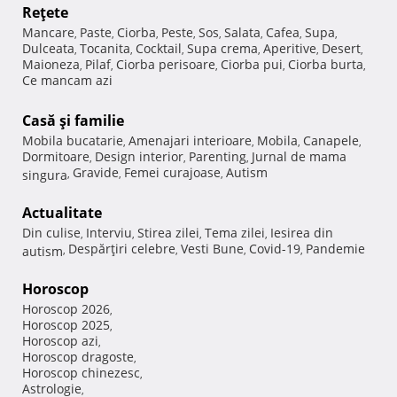
Reţete
Mancare
Paste
Ciorba
Peste
Sos
Salata
Cafea
Supa
,
,
,
,
,
,
,
,
Dulceata
Tocanita
Cocktail
Supa crema
Aperitive
Desert
,
,
,
,
,
,
Maioneza
Pilaf
Ciorba perisoare
Ciorba pui
Ciorba burta
,
,
,
,
,
Ce mancam azi
Casă şi familie
Mobila bucatarie
Amenajari interioare
Mobila
Canapele
,
,
,
,
Dormitoare
Design interior
Parenting
Jurnal de mama
,
,
,
Gravide
Femei curajoase
Autism
singura
,
,
,
Actualitate
Din culise
Interviu
Stirea zilei
Tema zilei
Iesirea din
,
,
,
,
Despărţiri celebre
Vesti Bune
Covid-19
Pandemie
autism
,
,
,
,
Horoscop
Horoscop 2026
,
Horoscop 2025
,
Horoscop azi
,
Horoscop dragoste
,
Horoscop chinezesc
,
Astrologie
,