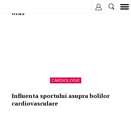
Sfaturi pentru o masa sanatoasa in
Inregistreaza
oras
CARDIOLOGIE
Influenta sportului asupra bolilor
cardiovasculare