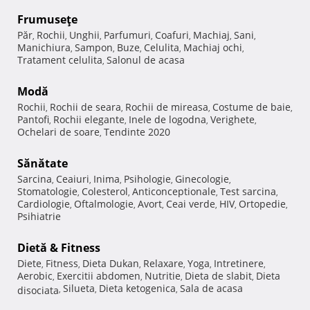
Frumuseţe
Păr
Rochii
Unghii
Parfumuri
Coafuri
Machiaj
Sani
,
,
,
,
,
,
,
Manichiura
Sampon
Buze
Celulita
Machiaj ochi
,
,
,
,
,
Tratament celulita
Salonul de acasa
,
Modă
Rochii
Rochii de seara
Rochii de mireasa
Costume de baie
,
,
,
,
Pantofi
Rochii elegante
Inele de logodna
Verighete
,
,
,
,
Ochelari de soare
Tendinte 2020
,
Sănătate
Sarcina
Ceaiuri
Inima
Psihologie
Ginecologie
,
,
,
,
,
Stomatologie
Colesterol
Anticonceptionale
Test sarcina
,
,
,
,
Cardiologie
Oftalmologie
Avort
Ceai verde
HIV
Ortopedie
,
,
,
,
,
,
Psihiatrie
Dietă & Fitness
Diete
Fitness
Dieta Dukan
Relaxare
Yoga
Intretinere
,
,
,
,
,
,
Aerobic
Exercitii abdomen
Nutritie
Dieta de slabit
Dieta
,
,
,
,
Silueta
Dieta ketogenica
Sala de acasa
disociata
,
,
,