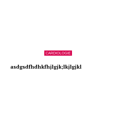
CARDIOLOGIE
asdgsdfhdhkfhjlgjk;lkjlgjkl