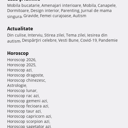
Mobila bucatarie
Amenajari interioare
Mobila
Canapele
,
,
,
,
Dormitoare
Design interior
Parenting
Jurnal de mama
,
,
,
Gravide
Femei curajoase
Autism
singura
,
,
,
Actualitate
Din culise
Interviu
Stirea zilei
Tema zilei
Iesirea din
,
,
,
,
Despărţiri celebre
Vesti Bune
Covid-19
Pandemie
autism
,
,
,
,
Horoscop
Horoscop 2026
,
Horoscop 2025
,
Horoscop azi
,
Horoscop dragoste
,
Horoscop chinezesc
,
Astrologie
,
Horoscop lunar
,
Horoscop rac azi
,
Horoscop gemeni azi
,
Horoscop fecioara azi
,
Horoscop taur azi
,
Horoscop capricorn azi
,
Horoscop scorpion azi
,
Horoscop sagetator azi
,