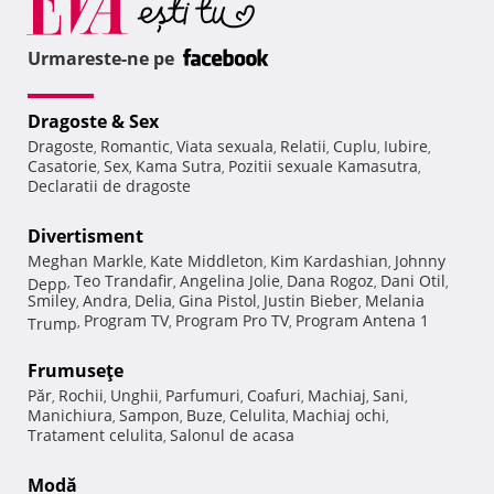
Urmareste-ne pe
Dragoste & Sex
Dragoste
Romantic
Viata sexuala
Relatii
Cuplu
Iubire
,
,
,
,
,
,
Casatorie
Sex
Kama Sutra
Pozitii sexuale Kamasutra
,
,
,
,
Declaratii de dragoste
Divertisment
Meghan Markle
Kate Middleton
Kim Kardashian
Johnny
,
,
,
Teo Trandafir
Angelina Jolie
Dana Rogoz
Dani Otil
Depp
,
,
,
,
,
Smiley
Andra
Delia
Gina Pistol
Justin Bieber
Melania
,
,
,
,
,
Program TV
Program Pro TV
Program Antena 1
Trump
,
,
,
Frumuseţe
Păr
Rochii
Unghii
Parfumuri
Coafuri
Machiaj
Sani
,
,
,
,
,
,
,
Manichiura
Sampon
Buze
Celulita
Machiaj ochi
,
,
,
,
,
Tratament celulita
Salonul de acasa
,
Modă