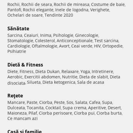
Rochii
Rochii de seara
Rochii de mireasa
Costume de baie
,
,
,
,
Pantofi
Rochii elegante
Inele de logodna
Verighete
,
,
,
,
Ochelari de soare
Tendinte 2020
,
Sănătate
Sarcina
Ceaiuri
Inima
Psihologie
Ginecologie
,
,
,
,
,
Stomatologie
Colesterol
Anticonceptionale
Test sarcina
,
,
,
,
Cardiologie
Oftalmologie
Avort
Ceai verde
HIV
Ortopedie
,
,
,
,
,
,
Psihiatrie
Dietă & Fitness
Diete
Fitness
Dieta Dukan
Relaxare
Yoga
Intretinere
,
,
,
,
,
,
Aerobic
Exercitii abdomen
Nutritie
Dieta de slabit
Dieta
,
,
,
,
Silueta
Dieta ketogenica
Sala de acasa
disociata
,
,
,
Reţete
Mancare
Paste
Ciorba
Peste
Sos
Salata
Cafea
Supa
,
,
,
,
,
,
,
,
Dulceata
Tocanita
Cocktail
Supa crema
Aperitive
Desert
,
,
,
,
,
,
Maioneza
Pilaf
Ciorba perisoare
Ciorba pui
Ciorba burta
,
,
,
,
,
Ce mancam azi
Casă şi familie