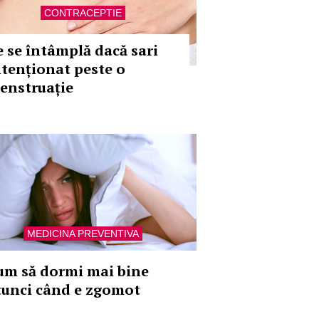
CONTRACEPTIE
e se întâmplă dacă sari
ntenționat peste o
enstruație
MEDICINA PREVENTIVA
um să dormi mai bine
tunci când e zgomot