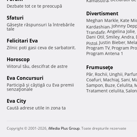
Dezbate tot ce te preocupă
Divertisment
Sfaturi
Meghan Markle
Kate Mi
,
Găseşte răspunsuri la întrebările
Johnny Dep
Kardashian
,
tale
Angelina Jolie
Trandafir
,
,
Dani Otil
Smiley
Andra
,
,
,
Felicitari Eva
Justin Bieber
Mela
Pistol
,
,
Zilnic poti gasi ceva de sarbatorit.
Program TV
Program Pro
,
Program Antena 1
Horoscop
Viitorul tău, descifrat de astre
Frumuseţe
Păr
Rochii
Unghii
Parfu
,
,
,
Eva Concursuri
Coafuri
Machiaj
Sani
Ma
,
,
,
Participă şi câştigă cu Eva premii
Sampon
Buze
Celulita
M
,
,
,
senzaţionale
Tratament celulita
Salon
,
Eva City
Caută adrese utile in zona ta
Copyright © 2001-2026,
iMedia Plus Group
. Toate drepturile rezervate