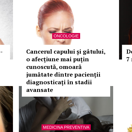
ONCOLOGIE
-
Cancerul capului și gâtului,
De
o afecțiune mai puțin
7
cunoscută, omoară
jumătate dintre pacienții
diagnosticați în stadii
avansate
MEDICINA PREVENTIVA