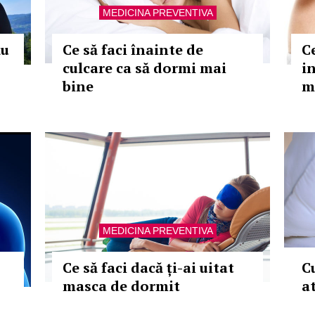
MEDICINA PREVENTIVA
ău
Ce să faci înainte de
C
culcare ca să dormi mai
i
bine
m
MEDICINA PREVENTIVA
Ce să faci dacă ți-ai uitat
C
masca de dormit
a