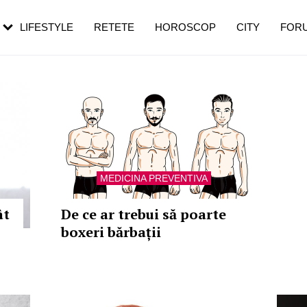
rebui să mergi
și 60 de ani. De ce te trezești mai des
pe măsură ce înaintezi în vârstă
LIFESTYLE
RETETE
HOROSCOP
CITY
FOR
MEDICINA PREVENTIVA
ât
De ce ar trebui să poarte
boxeri bărbații