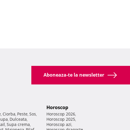
Aboneaza-te la newsletter
Horoscop
e
Ciorba
Peste
Sos
Horoscop 2026
,
,
,
,
,
Supa
Dulceata
Horoscop 2025
,
,
,
ail
Supa crema
Horoscop azi
,
,
,
rt
Maioneza
Pilaf
Horoscop dragoste
,
,
,
,