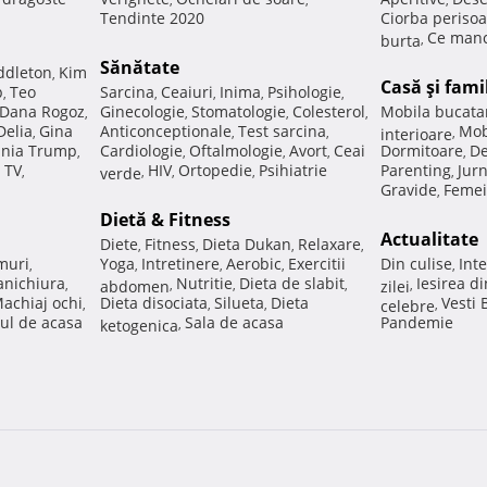
Tendinte 2020
Ciorba perisoa
Ce manc
burta
,
Sănătate
ddleton
Kim
,
Casă şi fami
p
Teo
Sarcina
Ceaiuri
Inima
Psihologie
,
,
,
,
,
Dana Rogoz
Ginecologie
Stomatologie
Colesterol
Mobila bucata
,
,
,
,
Delia
Gina
Anticonceptionale
Test sarcina
Mob
,
,
,
interioare
,
nia Trump
Cardiologie
Oftalmologie
Avort
Ceai
Dormitoare
De
,
,
,
,
,
 TV
HIV
Ortopedie
Psihiatrie
Parenting
Jur
,
verde
,
,
,
,
Gravide
Femei
,
Dietă & Fitness
Actualitate
Diete
Fitness
Dieta Dukan
Relaxare
,
,
,
,
muri
Yoga
Intretinere
Aerobic
Exercitii
Din culise
Inte
,
,
,
,
,
nichiura
Nutritie
Dieta de slabit
Iesirea d
,
abdomen
,
,
,
zilei
,
achiaj ochi
Dieta disociata
Silueta
Dieta
Vesti
,
,
,
celebre
,
ul de acasa
Sala de acasa
Pandemie
ketogenica
,