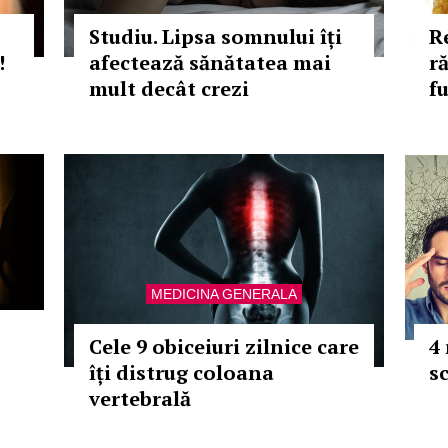
Studiu. Lipsa somnului îți
R
!
afectează sănătatea mai
r
mult decât crezi
f
MEDICINA GENERALA
Cele 9 obiceiuri zilnice care
4
îți distrug coloana
s
vertebrală