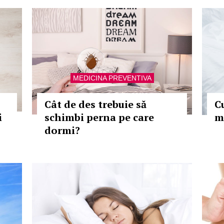
MEDICINA PREVENTIVA
Cât de des trebuie să
C
i
schimbi perna pe care
m
dormi?