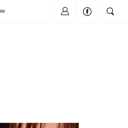
Nu ai cont?
Inregistreaza-
UM