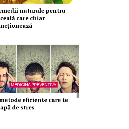
emedii naturale pentru
ăceală care chiar
uncționează
MEDICINA PREVENTIVA
 metode eficiente care te
capă de stres