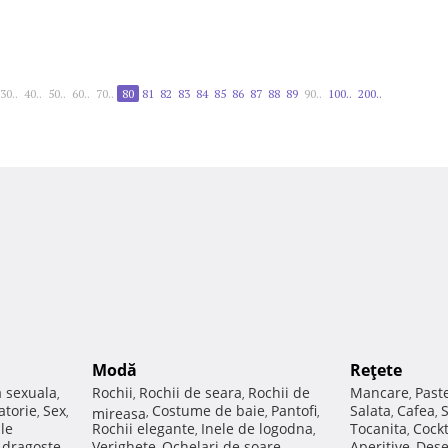
30..
40..
50..
60..
70..
80
81
82
83
84
85
86
87
88
89
90..
100..
200..
Modă
Reţete
a sexuala
Rochii
Rochii de seara
Rochii de
Mancare
Past
,
,
,
,
atorie
Sex
Costume de baie
Pantofi
Salata
Cafea
,
,
mireasa
,
,
,
,
,
ale
Rochii elegante
Inele de logodna
Tocanita
Cockt
,
,
,
e dragoste
Verighete
Ochelari de soare
Aperitive
Dese
,
,
,