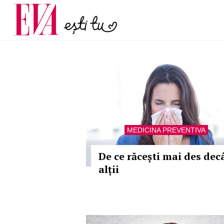
menopauză și când ar t
Carieră
la medic
Actualitate
MEDICINA PREVENTIVA
De ce răcești mai des dec
alții