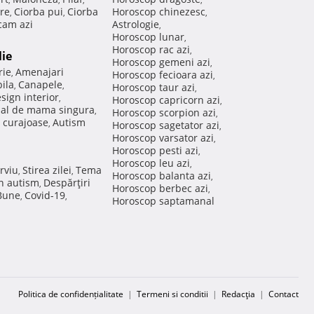
re
Ciorba pui
Ciorba
Horoscop chinezesc
,
,
,
am azi
Astrologie
,
Horoscop lunar
,
Horoscop rac azi
,
lie
Horoscop gemeni azi
,
rie
Amenajari
,
Horoscop fecioara azi
,
ila
Canapele
,
,
Horoscop taur azi
,
sign interior
,
Horoscop capricorn azi
,
nal de mama singura
,
Horoscop scorpion azi
,
 curajoase
Autism
,
Horoscop sagetator azi
,
Horoscop varsator azi
,
Horoscop pesti azi
,
Horoscop leu azi
,
rviu
Stirea zilei
Tema
,
,
Horoscop balanta azi
,
in autism
Despărţiri
,
Horoscop berbec azi
,
 Bune
Covid-19
,
,
Horoscop saptamanal
Politica de confidențialitate
|
Termeni si conditii
|
Redacţia
|
Contact