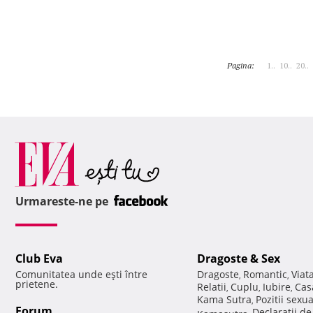
Pagina:
1..
10..
20..
Urmareste-ne pe
Club Eva
Dragoste & Sex
Comunitatea unde eşti între
Dragoste
Romantic
Viat
,
,
prietene.
Relatii
Cuplu
Iubire
Cas
,
,
,
Kama Sutra
Pozitii sexu
,
Forum
Declaratii d
Kamasutra
,