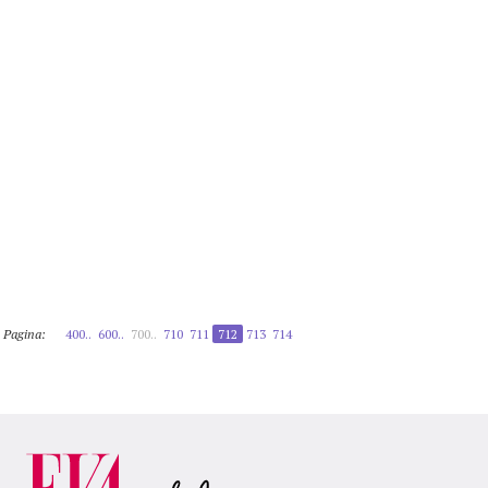
Pagina:
400..
600..
700..
710
711
712
713
714