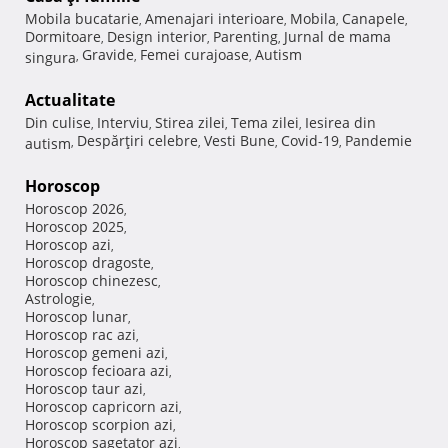
Mobila bucatarie
Amenajari interioare
Mobila
Canapele
,
,
,
,
Dormitoare
Design interior
Parenting
Jurnal de mama
,
,
,
Gravide
Femei curajoase
Autism
singura
,
,
,
Actualitate
Din culise
Interviu
Stirea zilei
Tema zilei
Iesirea din
,
,
,
,
Despărţiri celebre
Vesti Bune
Covid-19
Pandemie
autism
,
,
,
,
Horoscop
Horoscop 2026
,
Horoscop 2025
,
Horoscop azi
,
Horoscop dragoste
,
Horoscop chinezesc
,
Astrologie
,
Horoscop lunar
,
Horoscop rac azi
,
Horoscop gemeni azi
,
Horoscop fecioara azi
,
Horoscop taur azi
,
Horoscop capricorn azi
,
Horoscop scorpion azi
,
Horoscop sagetator azi
,