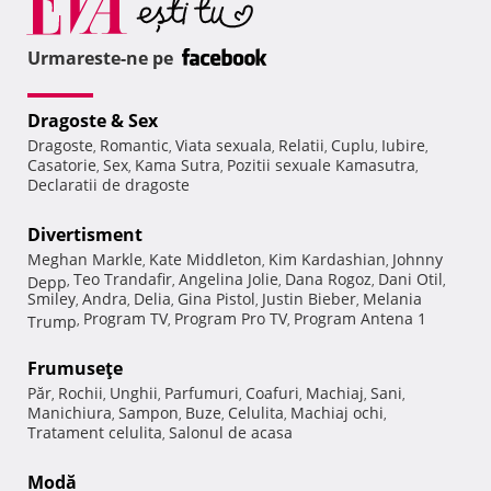
Urmareste-ne pe
Dragoste & Sex
Dragoste
Romantic
Viata sexuala
Relatii
Cuplu
Iubire
,
,
,
,
,
,
Casatorie
Sex
Kama Sutra
Pozitii sexuale Kamasutra
,
,
,
,
Declaratii de dragoste
Divertisment
Meghan Markle
Kate Middleton
Kim Kardashian
Johnny
,
,
,
Teo Trandafir
Angelina Jolie
Dana Rogoz
Dani Otil
Depp
,
,
,
,
,
Smiley
Andra
Delia
Gina Pistol
Justin Bieber
Melania
,
,
,
,
,
Program TV
Program Pro TV
Program Antena 1
Trump
,
,
,
Frumuseţe
Păr
Rochii
Unghii
Parfumuri
Coafuri
Machiaj
Sani
,
,
,
,
,
,
,
Manichiura
Sampon
Buze
Celulita
Machiaj ochi
,
,
,
,
,
Tratament celulita
Salonul de acasa
,
Modă