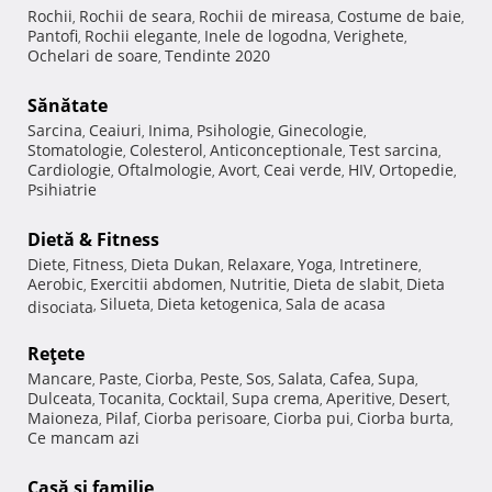
Rochii
Rochii de seara
Rochii de mireasa
Costume de baie
,
,
,
,
Pantofi
Rochii elegante
Inele de logodna
Verighete
,
,
,
,
Ochelari de soare
Tendinte 2020
,
Sănătate
Sarcina
Ceaiuri
Inima
Psihologie
Ginecologie
,
,
,
,
,
Stomatologie
Colesterol
Anticonceptionale
Test sarcina
,
,
,
,
Cardiologie
Oftalmologie
Avort
Ceai verde
HIV
Ortopedie
,
,
,
,
,
,
Psihiatrie
Dietă & Fitness
Diete
Fitness
Dieta Dukan
Relaxare
Yoga
Intretinere
,
,
,
,
,
,
Aerobic
Exercitii abdomen
Nutritie
Dieta de slabit
Dieta
,
,
,
,
Silueta
Dieta ketogenica
Sala de acasa
disociata
,
,
,
Reţete
Mancare
Paste
Ciorba
Peste
Sos
Salata
Cafea
Supa
,
,
,
,
,
,
,
,
Dulceata
Tocanita
Cocktail
Supa crema
Aperitive
Desert
,
,
,
,
,
,
Maioneza
Pilaf
Ciorba perisoare
Ciorba pui
Ciorba burta
,
,
,
,
,
Ce mancam azi
Casă şi familie