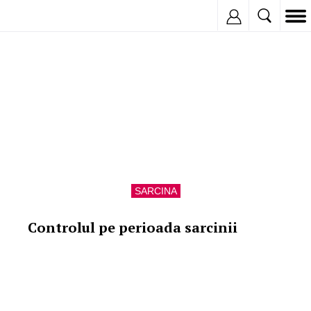
Sarcina si drumul spre vacanta
Inregistreaza
SARCINA
Controlul pe perioada sarcinii