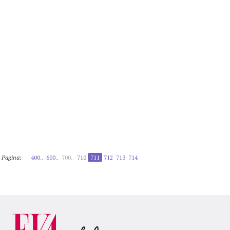
Pagina:
400..
600..
700..
710
711
712
713
714