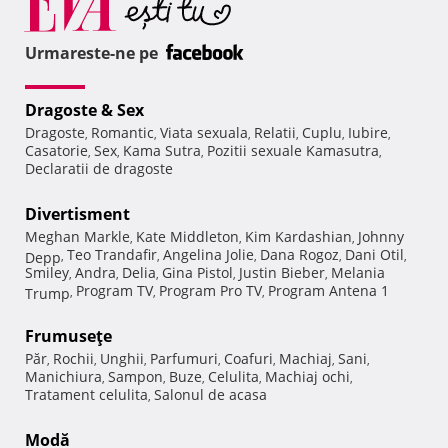
Urmareste-ne pe
Dragoste & Sex
Dragoste
Romantic
Viata sexuala
Relatii
Cuplu
Iubire
,
,
,
,
,
,
Casatorie
Sex
Kama Sutra
Pozitii sexuale Kamasutra
,
,
,
,
Declaratii de dragoste
Divertisment
Meghan Markle
Kate Middleton
Kim Kardashian
Johnny
,
,
,
Teo Trandafir
Angelina Jolie
Dana Rogoz
Dani Otil
Depp
,
,
,
,
,
Smiley
Andra
Delia
Gina Pistol
Justin Bieber
Melania
,
,
,
,
,
Program TV
Program Pro TV
Program Antena 1
Trump
,
,
,
Frumuseţe
Păr
Rochii
Unghii
Parfumuri
Coafuri
Machiaj
Sani
,
,
,
,
,
,
,
Manichiura
Sampon
Buze
Celulita
Machiaj ochi
,
,
,
,
,
Tratament celulita
Salonul de acasa
,
Modă