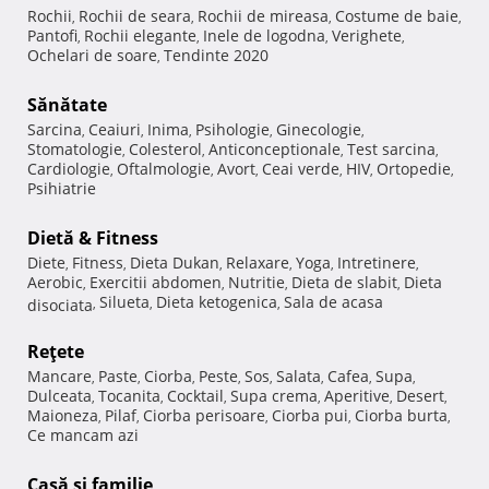
Rochii
Rochii de seara
Rochii de mireasa
Costume de baie
,
,
,
,
Pantofi
Rochii elegante
Inele de logodna
Verighete
,
,
,
,
Ochelari de soare
Tendinte 2020
,
Sănătate
Sarcina
Ceaiuri
Inima
Psihologie
Ginecologie
,
,
,
,
,
Stomatologie
Colesterol
Anticonceptionale
Test sarcina
,
,
,
,
Cardiologie
Oftalmologie
Avort
Ceai verde
HIV
Ortopedie
,
,
,
,
,
,
Psihiatrie
Dietă & Fitness
Diete
Fitness
Dieta Dukan
Relaxare
Yoga
Intretinere
,
,
,
,
,
,
Aerobic
Exercitii abdomen
Nutritie
Dieta de slabit
Dieta
,
,
,
,
Silueta
Dieta ketogenica
Sala de acasa
disociata
,
,
,
Reţete
Mancare
Paste
Ciorba
Peste
Sos
Salata
Cafea
Supa
,
,
,
,
,
,
,
,
Dulceata
Tocanita
Cocktail
Supa crema
Aperitive
Desert
,
,
,
,
,
,
Maioneza
Pilaf
Ciorba perisoare
Ciorba pui
Ciorba burta
,
,
,
,
,
Ce mancam azi
Casă şi familie