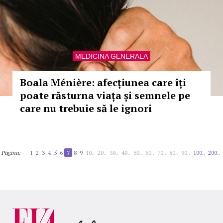
MEDICINA GENERALA
Boala Ménière: afecțiunea care îți
poate răsturna viața și semnele pe
care nu trebuie să le ignori
Pagina:
1
2
3
4
5
6
7
8
9
10..
20..
30..
40..
50..
60..
70..
80..
90..
100..
200..