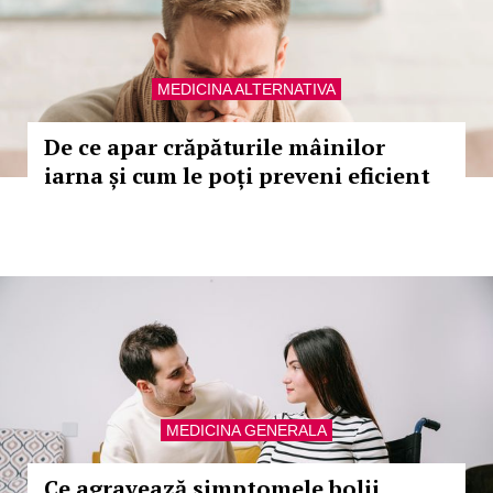
MEDICINA ALTERNATIVA
De ce apar crăpăturile mâinilor
iarna și cum le poți preveni eficient
MEDICINA GENERALA
Ce agravează simptomele bolii