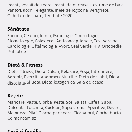
Rochii
Rochii de seara
Rochii de mireasa
Costume de baie
,
,
,
,
Pantofi
Rochii elegante
Inele de logodna
Verighete
,
,
,
,
Ochelari de soare
Tendinte 2020
,
Sănătate
Sarcina
Ceaiuri
Inima
Psihologie
Ginecologie
,
,
,
,
,
Stomatologie
Colesterol
Anticonceptionale
Test sarcina
,
,
,
,
Cardiologie
Oftalmologie
Avort
Ceai verde
HIV
Ortopedie
,
,
,
,
,
,
Psihiatrie
Dietă & Fitness
Diete
Fitness
Dieta Dukan
Relaxare
Yoga
Intretinere
,
,
,
,
,
,
Aerobic
Exercitii abdomen
Nutritie
Dieta de slabit
Dieta
,
,
,
,
Silueta
Dieta ketogenica
Sala de acasa
disociata
,
,
,
Reţete
Mancare
Paste
Ciorba
Peste
Sos
Salata
Cafea
Supa
,
,
,
,
,
,
,
,
Dulceata
Tocanita
Cocktail
Supa crema
Aperitive
Desert
,
,
,
,
,
,
Maioneza
Pilaf
Ciorba perisoare
Ciorba pui
Ciorba burta
,
,
,
,
,
Ce mancam azi
Casă şi familie