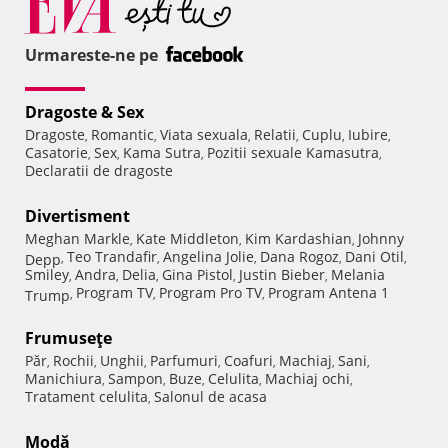
Urmareste-ne pe
Dragoste & Sex
Dragoste
Romantic
Viata sexuala
Relatii
Cuplu
Iubire
,
,
,
,
,
,
Casatorie
Sex
Kama Sutra
Pozitii sexuale Kamasutra
,
,
,
,
Declaratii de dragoste
Divertisment
Meghan Markle
Kate Middleton
Kim Kardashian
Johnny
,
,
,
Teo Trandafir
Angelina Jolie
Dana Rogoz
Dani Otil
Depp
,
,
,
,
,
Smiley
Andra
Delia
Gina Pistol
Justin Bieber
Melania
,
,
,
,
,
Program TV
Program Pro TV
Program Antena 1
Trump
,
,
,
Frumuseţe
Păr
Rochii
Unghii
Parfumuri
Coafuri
Machiaj
Sani
,
,
,
,
,
,
,
Manichiura
Sampon
Buze
Celulita
Machiaj ochi
,
,
,
,
,
Tratament celulita
Salonul de acasa
,
Modă