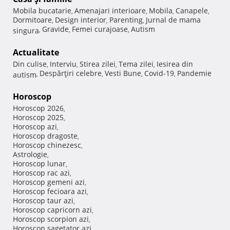
Mobila bucatarie
Amenajari interioare
Mobila
Canapele
,
,
,
,
Dormitoare
Design interior
Parenting
Jurnal de mama
,
,
,
Gravide
Femei curajoase
Autism
singura
,
,
,
Actualitate
Din culise
Interviu
Stirea zilei
Tema zilei
Iesirea din
,
,
,
,
Despărţiri celebre
Vesti Bune
Covid-19
Pandemie
autism
,
,
,
,
Horoscop
Horoscop 2026
,
Horoscop 2025
,
Horoscop azi
,
Horoscop dragoste
,
Horoscop chinezesc
,
Astrologie
,
Horoscop lunar
,
Horoscop rac azi
,
Horoscop gemeni azi
,
Horoscop fecioara azi
,
Horoscop taur azi
,
Horoscop capricorn azi
,
Horoscop scorpion azi
,
Horoscop sagetator azi
,