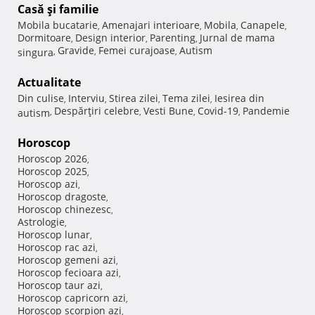
Casă şi familie
Mobila bucatarie
Amenajari interioare
Mobila
Canapele
,
,
,
,
Dormitoare
Design interior
Parenting
Jurnal de mama
,
,
,
Gravide
Femei curajoase
Autism
singura
,
,
,
Actualitate
Din culise
Interviu
Stirea zilei
Tema zilei
Iesirea din
,
,
,
,
Despărţiri celebre
Vesti Bune
Covid-19
Pandemie
autism
,
,
,
,
Horoscop
Horoscop 2026
,
Horoscop 2025
,
Horoscop azi
,
Horoscop dragoste
,
Horoscop chinezesc
,
Astrologie
,
Horoscop lunar
,
Horoscop rac azi
,
Horoscop gemeni azi
,
Horoscop fecioara azi
,
Horoscop taur azi
,
Horoscop capricorn azi
,
Horoscop scorpion azi
,