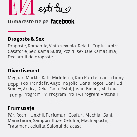
Urmareste-ne pe
Dragoste & Sex
Dragoste
Romantic
Viata sexuala
Relatii
Cuplu
Iubire
,
,
,
,
,
,
Casatorie
Sex
Kama Sutra
Pozitii sexuale Kamasutra
,
,
,
,
Declaratii de dragoste
Divertisment
Meghan Markle
Kate Middleton
Kim Kardashian
Johnny
,
,
,
Teo Trandafir
Angelina Jolie
Dana Rogoz
Dani Otil
Depp
,
,
,
,
,
Smiley
Andra
Delia
Gina Pistol
Justin Bieber
Melania
,
,
,
,
,
Program TV
Program Pro TV
Program Antena 1
Trump
,
,
,
Frumuseţe
Păr
Rochii
Unghii
Parfumuri
Coafuri
Machiaj
Sani
,
,
,
,
,
,
,
Manichiura
Sampon
Buze
Celulita
Machiaj ochi
,
,
,
,
,
Tratament celulita
Salonul de acasa
,