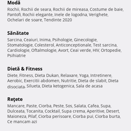
Modă
Rochii
Rochii de seara
Rochii de mireasa
Costume de baie
,
,
,
,
Pantofi
Rochii elegante
Inele de logodna
Verighete
,
,
,
,
Ochelari de soare
Tendinte 2020
,
Sănătate
Sarcina
Ceaiuri
Inima
Psihologie
Ginecologie
,
,
,
,
,
Stomatologie
Colesterol
Anticonceptionale
Test sarcina
,
,
,
,
Cardiologie
Oftalmologie
Avort
Ceai verde
HIV
Ortopedie
,
,
,
,
,
,
Psihiatrie
Dietă & Fitness
Diete
Fitness
Dieta Dukan
Relaxare
Yoga
Intretinere
,
,
,
,
,
,
Aerobic
Exercitii abdomen
Nutritie
Dieta de slabit
Dieta
,
,
,
,
Silueta
Dieta ketogenica
Sala de acasa
disociata
,
,
,
Reţete
Mancare
Paste
Ciorba
Peste
Sos
Salata
Cafea
Supa
,
,
,
,
,
,
,
,
Dulceata
Tocanita
Cocktail
Supa crema
Aperitive
Desert
,
,
,
,
,
,
Maioneza
Pilaf
Ciorba perisoare
Ciorba pui
Ciorba burta
,
,
,
,
,
Ce mancam azi