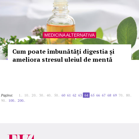
MEDICINA ALTERNATIVA
Cum poate îmbunătăți digestia și
ameliora stresul uleiul de mentă
Pagina:
1..
10..
20..
30..
40..
50..
60
61
62
63
64
65
66
67
68
69
70..
80..
90..
100..
200..