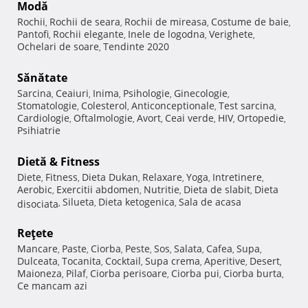
Modă
Rochii
Rochii de seara
Rochii de mireasa
Costume de baie
,
,
,
,
Pantofi
Rochii elegante
Inele de logodna
Verighete
,
,
,
,
Ochelari de soare
Tendinte 2020
,
Sănătate
Sarcina
Ceaiuri
Inima
Psihologie
Ginecologie
,
,
,
,
,
Stomatologie
Colesterol
Anticonceptionale
Test sarcina
,
,
,
,
Cardiologie
Oftalmologie
Avort
Ceai verde
HIV
Ortopedie
,
,
,
,
,
,
Psihiatrie
Dietă & Fitness
Diete
Fitness
Dieta Dukan
Relaxare
Yoga
Intretinere
,
,
,
,
,
,
Aerobic
Exercitii abdomen
Nutritie
Dieta de slabit
Dieta
,
,
,
,
Silueta
Dieta ketogenica
Sala de acasa
disociata
,
,
,
Reţete
Mancare
Paste
Ciorba
Peste
Sos
Salata
Cafea
Supa
,
,
,
,
,
,
,
,
Dulceata
Tocanita
Cocktail
Supa crema
Aperitive
Desert
,
,
,
,
,
,
Maioneza
Pilaf
Ciorba perisoare
Ciorba pui
Ciorba burta
,
,
,
,
,
Ce mancam azi