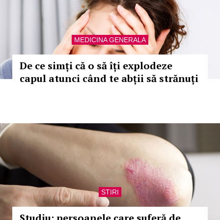
MEDICINA GENERALA
De ce simți că o să îți explodeze
capul atunci când te abții să strănuți
STIRI
Studiu: persoanele care suferă de