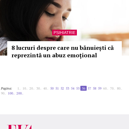
PSIHIATRIE
8 lucruri despre care nu bănuiești că
reprezintă un abuz emoțional
Pagina:
1..
10..
20..
30..
40..
50
51
52
53
54
55
56
57
58
59
60..
70..
80..
90..
100..
200..