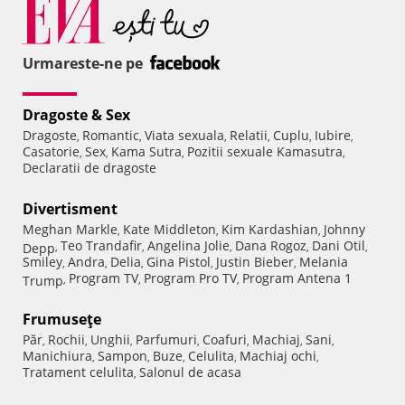
Urmareste-ne pe
Dragoste & Sex
Dragoste
Romantic
Viata sexuala
Relatii
Cuplu
Iubire
,
,
,
,
,
,
Casatorie
Sex
Kama Sutra
Pozitii sexuale Kamasutra
,
,
,
,
Declaratii de dragoste
Divertisment
Meghan Markle
Kate Middleton
Kim Kardashian
Johnny
,
,
,
Teo Trandafir
Angelina Jolie
Dana Rogoz
Dani Otil
Depp
,
,
,
,
,
Smiley
Andra
Delia
Gina Pistol
Justin Bieber
Melania
,
,
,
,
,
Program TV
Program Pro TV
Program Antena 1
Trump
,
,
,
Frumuseţe
Păr
Rochii
Unghii
Parfumuri
Coafuri
Machiaj
Sani
,
,
,
,
,
,
,
Manichiura
Sampon
Buze
Celulita
Machiaj ochi
,
,
,
,
,
Tratament celulita
Salonul de acasa
,