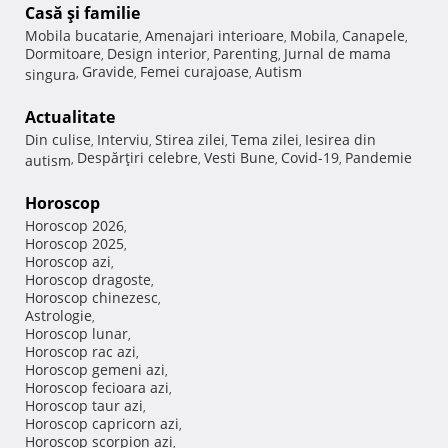
Casă şi familie
Mobila bucatarie
Amenajari interioare
Mobila
Canapele
,
,
,
,
Dormitoare
Design interior
Parenting
Jurnal de mama
,
,
,
Gravide
Femei curajoase
Autism
singura
,
,
,
Actualitate
Din culise
Interviu
Stirea zilei
Tema zilei
Iesirea din
,
,
,
,
Despărţiri celebre
Vesti Bune
Covid-19
Pandemie
autism
,
,
,
,
Horoscop
Horoscop 2026
,
Horoscop 2025
,
Horoscop azi
,
Horoscop dragoste
,
Horoscop chinezesc
,
Astrologie
,
Horoscop lunar
,
Horoscop rac azi
,
Horoscop gemeni azi
,
Horoscop fecioara azi
,
Horoscop taur azi
,
Horoscop capricorn azi
,
Horoscop scorpion azi
,