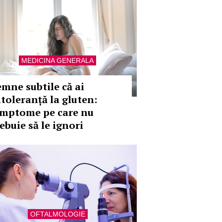
MEDICINA GENERALA
emne subtile că ai
ntoleranță la gluten:
imptome pe care nu
ebuie să le ignori
OFTALMOLOGIE