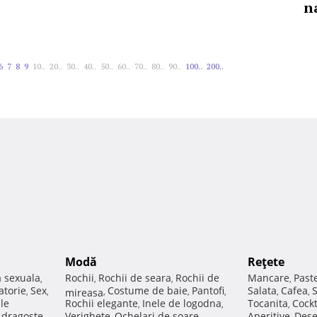
n
6
7
8
9
10..
20..
30..
40..
50..
60..
70..
80..
90..
100..
200..
Modă
Reţete
a sexuala
Rochii
Rochii de seara
Rochii de
Mancare
Past
,
,
,
,
atorie
Sex
Costume de baie
Pantofi
Salata
Cafea
,
,
mireasa
,
,
,
,
,
ale
Rochii elegante
Inele de logodna
Tocanita
Cockt
,
,
,
e dragoste
Verighete
Ochelari de soare
Aperitive
Dese
,
,
,