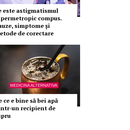
e este astigmatismul
ipermetropic compus.
auze, simptome și
etode de corectare
MEDICINA ALTERNATIVA
e ce e bine să bei apă
intr-un recipient de
upru