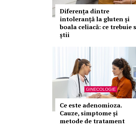
Diferența dintre
intoleranță la gluten și
boala celiacă: ce trebuie 
știi
GINECOLOGIE
Ce este adenomioza.
Cauze, simptome și
metode de tratament