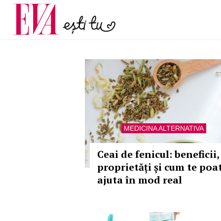
menopauză și când ar t
Carieră
la medic
Actualitate
MEDICINA ALTERNATIVA
Ceai de fenicul: beneficii,
proprietăți și cum te poa
ajuta în mod real