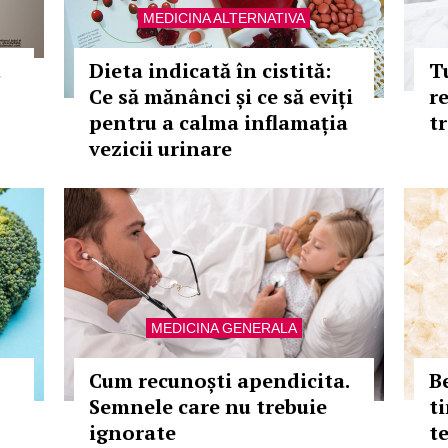
MEDICINA ALTERNATIVA
u
Dieta indicată în cistită:
T
Ce să mănânci și ce să eviți
r
pentru a calma inflamația
t
vezicii urinare
MEDICINA GENERALA
Cum recunoști apendicita.
B
Semnele care nu trebuie
t
ignorate
t