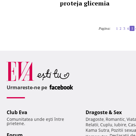
proteja glicemia
Pagina:
1
2
3
4
5
Urmareste-ne pe
Club Eva
Dragoste & Sex
Comunitatea unde eşti între
Dragoste
Romantic
Viat
,
,
prietene.
Relatii
Cuplu
Iubire
Cas
,
,
,
Kama Sutra
Pozitii sexu
,
Forum
Declaratii d
Kamasutra
,