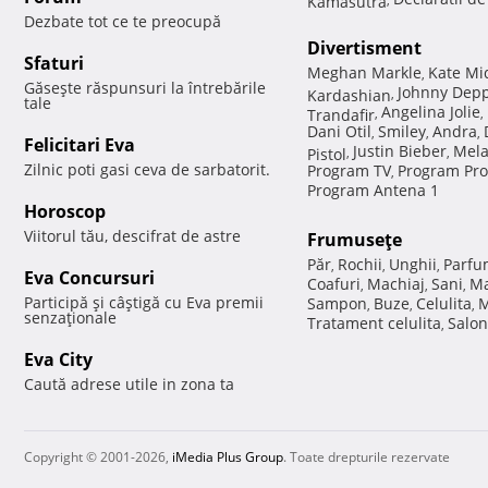
Dezbate tot ce te preocupă
Divertisment
Sfaturi
Meghan Markle
Kate Mi
,
Găseşte răspunsuri la întrebările
Johnny Dep
Kardashian
,
tale
Angelina Jolie
Trandafir
,
,
Dani Otil
Smiley
Andra
,
,
,
Felicitari Eva
Justin Bieber
Mela
Pistol
,
,
Zilnic poti gasi ceva de sarbatorit.
Program TV
Program Pro
,
Program Antena 1
Horoscop
Viitorul tău, descifrat de astre
Frumuseţe
Păr
Rochii
Unghii
Parfu
,
,
,
Eva Concursuri
Coafuri
Machiaj
Sani
Ma
,
,
,
Participă şi câştigă cu Eva premii
Sampon
Buze
Celulita
M
,
,
,
senzaţionale
Tratament celulita
Salon
,
Eva City
Caută adrese utile in zona ta
Copyright © 2001-2026,
iMedia Plus Group
. Toate drepturile rezervate