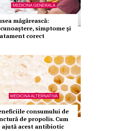
MEDICINA GENERALA
usea măgărească:
ecunoaștere, simptome și
ratament corect
MEDICINA ALTERNATIVA
eneficiile consumului de
inctură de propolis. Cum
e ajută acest antibiotic