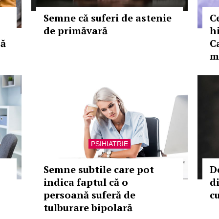
Semne că suferi de astenie
C
de primăvară
h
să
C
m
PSIHIATRIE
Semne subtile care pot
D
indica faptul că o
d
persoană suferă de
c
tulburare bipolară