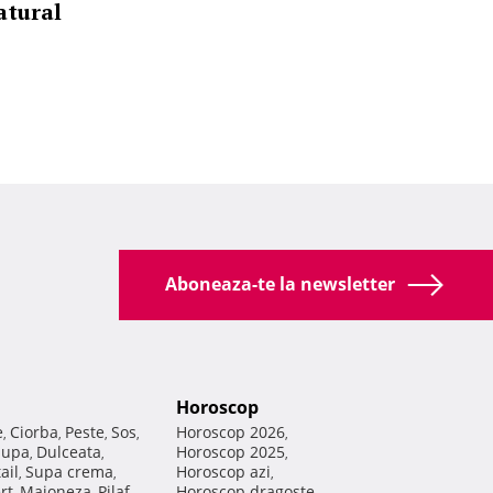
atural
Aboneaza-te la newsletter
Horoscop
e
Ciorba
Peste
Sos
Horoscop 2026
,
,
,
,
,
Supa
Dulceata
Horoscop 2025
,
,
,
ail
Supa crema
Horoscop azi
,
,
,
rt
Maioneza
Pilaf
Horoscop dragoste
,
,
,
,