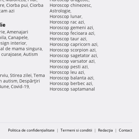
re
Ciorba pui
Ciorba
Horoscop chinezesc
,
,
,
am azi
Astrologie
,
Horoscop lunar
,
Horoscop rac azi
,
lie
Horoscop gemeni azi
,
rie
Amenajari
,
Horoscop fecioara azi
,
ila
Canapele
,
,
Horoscop taur azi
,
sign interior
,
Horoscop capricorn azi
,
nal de mama singura
,
Horoscop scorpion azi
,
 curajoase
Autism
,
Horoscop sagetator azi
,
Horoscop varsator azi
,
Horoscop pesti azi
,
Horoscop leu azi
,
rviu
Stirea zilei
Tema
,
,
Horoscop balanta azi
,
in autism
Despărţiri
,
Horoscop berbec azi
,
 Bune
Covid-19
,
,
Horoscop saptamanal
Politica de confidențialitate
|
Termeni si conditii
|
Redacţia
|
Contact