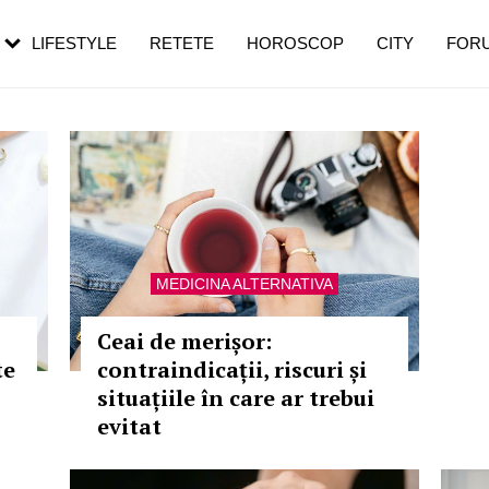
rebui să mergi
și 60 de ani. De ce te trezești mai des
pe măsură ce înaintezi în vârstă
LIFESTYLE
RETETE
HOROSCOP
CITY
FOR
MEDICINA ALTERNATIVA
Ceai de merișor:
te
contraindicații, riscuri și
situațiile în care ar trebui
evitat