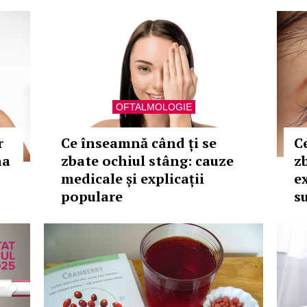
OFTALMOLOGIE
r
Ce înseamnă când ți se
C
na
zbate ochiul stâng: cauze
z
medicale și explicații
ex
populare
s