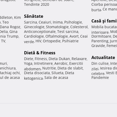
Tendinte 2020
Ciorba perisoa
Ce manc
burta
,
Sănătate
ddleton
Kim
,
Casă şi fami
p
Teo
Sarcina
Ceaiuri
Inima
Psihologie
,
,
,
,
,
Dana Rogoz
Ginecologie
Stomatologie
Colesterol
Mobila bucata
,
,
,
,
Delia
Gina
Anticonceptionale
Test sarcina
Mob
,
,
,
interioare
,
nia Trump
Cardiologie
Oftalmologie
Avort
Ceai
Dormitoare
De
,
,
,
,
,
 TV
HIV
Ortopedie
Psihiatrie
Parenting
Jur
,
verde
,
,
,
,
Gravide
Femei
,
Dietă & Fitness
Actualitate
Diete
Fitness
Dieta Dukan
Relaxare
,
,
,
,
muri
Yoga
Intretinere
Aerobic
Exercitii
Din culise
Inte
,
,
,
,
,
nichiura
Nutritie
Dieta de slabit
Iesirea d
,
abdomen
,
,
,
zilei
,
achiaj ochi
Dieta disociata
Silueta
Dieta
Vesti
,
,
,
celebre
,
ul de acasa
Sala de acasa
Pandemie
ketogenica
,