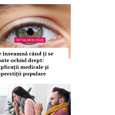
OFTALMOLOGIE
e înseamnă când ți se
bate ochiul drept:
plicații medicale și
uperstiții populare