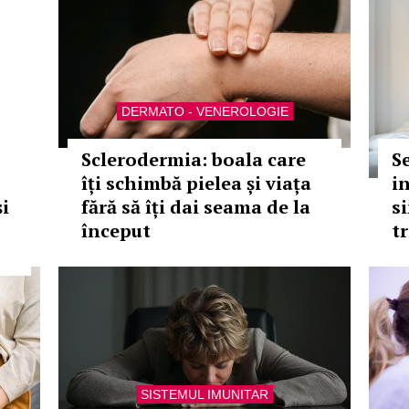
DERMATO - VENEROLOGIE
Sclerodermia: boala care
S
îți schimbă pielea și viața
i
i
fără să îți dai seama de la
s
început
tr
SISTEMUL IMUNITAR