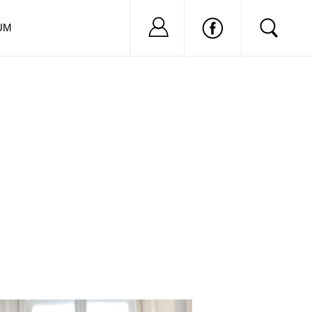
Nu ai cont?
Inregistreaza-
UM