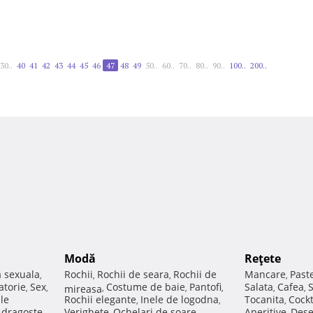
30..
40
41
42
43
44
45
46
47
48
49
50..
60..
70..
80..
90..
100..
200..
Modă
Reţete
a sexuala
Rochii
Rochii de seara
Rochii de
Mancare
Past
,
,
,
,
atorie
Sex
Costume de baie
Pantofi
Salata
Cafea
,
,
mireasa
,
,
,
,
,
ale
Rochii elegante
Inele de logodna
Tocanita
Cockt
,
,
,
e dragoste
Verighete
Ochelari de soare
Aperitive
Dese
,
,
,