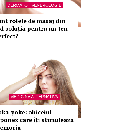
DERMATO - VENEROLOGIE
unt rolele de masaj din
ad soluția pentru un ten
erfect?
MEDICINA ALTERNATIVA
oka-yoke: obiceiul
aponez care îți stimulează
emoria