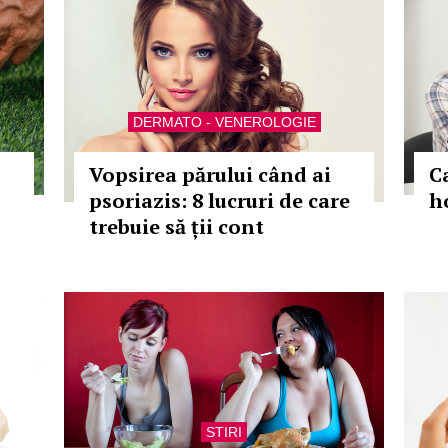
DERMATO - VENEROLOGIE
Vopsirea părului când ai
C
psoriazis: 8 lucruri de care
h
trebuie să ții cont
STIRI