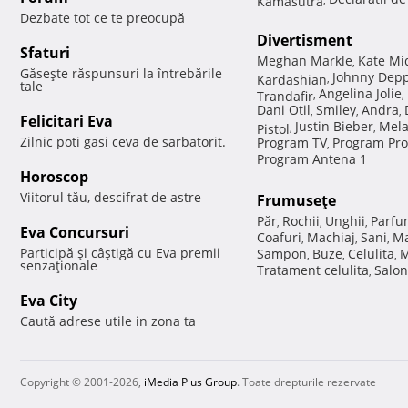
Dezbate tot ce te preocupă
Divertisment
Sfaturi
Meghan Markle
Kate Mi
,
Găseşte răspunsuri la întrebările
Johnny Dep
Kardashian
,
tale
Angelina Jolie
Trandafir
,
,
Dani Otil
Smiley
Andra
,
,
,
Felicitari Eva
Justin Bieber
Mela
Pistol
,
,
Zilnic poti gasi ceva de sarbatorit.
Program TV
Program Pro
,
Program Antena 1
Horoscop
Viitorul tău, descifrat de astre
Frumuseţe
Păr
Rochii
Unghii
Parfu
,
,
,
Eva Concursuri
Coafuri
Machiaj
Sani
Ma
,
,
,
Participă şi câştigă cu Eva premii
Sampon
Buze
Celulita
M
,
,
,
senzaţionale
Tratament celulita
Salon
,
Eva City
Caută adrese utile in zona ta
Copyright © 2001-2026,
iMedia Plus Group
. Toate drepturile rezervate