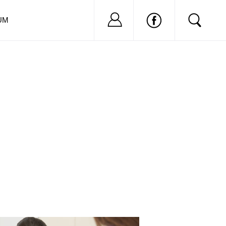
Nu ai cont?
Inregistreaza-
UM