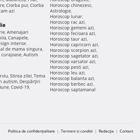
re
Ciorba pui
Ciorba
Horoscop chinezesc
,
,
,
am azi
Astrologie
,
Horoscop lunar
,
Horoscop rac azi
,
lie
Horoscop gemeni azi
,
rie
Amenajari
,
Horoscop fecioara azi
,
ila
Canapele
,
,
Horoscop taur azi
,
sign interior
,
Horoscop capricorn azi
,
nal de mama singura
,
Horoscop scorpion azi
,
 curajoase
Autism
,
Horoscop sagetator azi
,
Horoscop varsator azi
,
Horoscop pesti azi
,
Horoscop leu azi
,
rviu
Stirea zilei
Tema
,
,
Horoscop balanta azi
,
in autism
Despărţiri
,
Horoscop berbec azi
,
 Bune
Covid-19
,
,
Horoscop saptamanal
Politica de confidențialitate
|
Termeni si conditii
|
Redacţia
|
Contact