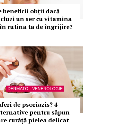
 beneficii obții dacă
ncluzi un ser cu vitamina
în rutina ta de îngrijire?
DERMATO - VENEROLOGIE
uferi de psoriazis? 4
lternative pentru săpun
are curăță pielea delicat