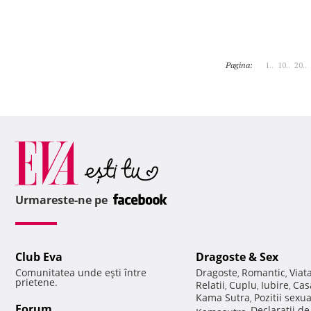
Pagina:
1..
10..
20..
Urmareste-ne pe
Club Eva
Dragoste & Sex
Comunitatea unde eşti între
Dragoste
Romantic
Viat
,
,
prietene.
Relatii
Cuplu
Iubire
Cas
,
,
,
Kama Sutra
Pozitii sexu
,
Forum
Declaratii d
Kamasutra
,