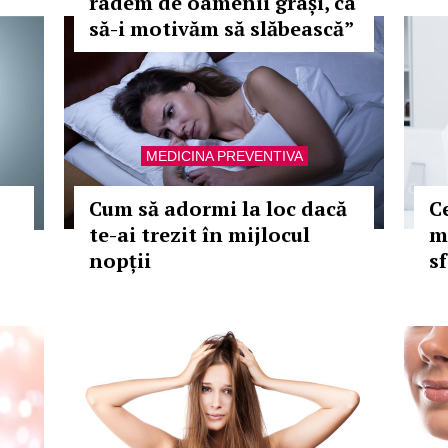
râdem de oamenii grași, ca
să-i motivăm să slăbească”
MEDICINA PREVENTIVA
Cum să adormi la loc dacă
C
te-ai trezit în mijlocul
m
nopții
sf