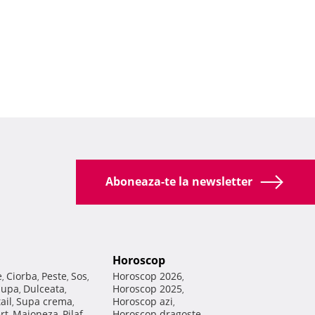
Aboneaza-te la newsletter
Horoscop
e
Ciorba
Peste
Sos
Horoscop 2026
,
,
,
,
,
Supa
Dulceata
Horoscop 2025
,
,
,
ail
Supa crema
Horoscop azi
,
,
,
rt
Maioneza
Pilaf
Horoscop dragoste
,
,
,
,