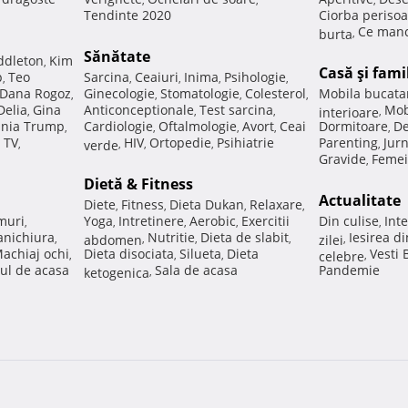
Tendinte 2020
Ciorba perisoa
Ce manc
burta
,
Sănătate
ddleton
Kim
,
Casă şi fami
p
Teo
Sarcina
Ceaiuri
Inima
Psihologie
,
,
,
,
,
Dana Rogoz
Ginecologie
Stomatologie
Colesterol
Mobila bucata
,
,
,
,
Delia
Gina
Anticonceptionale
Test sarcina
Mob
,
,
,
interioare
,
nia Trump
Cardiologie
Oftalmologie
Avort
Ceai
Dormitoare
De
,
,
,
,
,
 TV
HIV
Ortopedie
Psihiatrie
Parenting
Jur
,
verde
,
,
,
,
Gravide
Femei
,
Dietă & Fitness
Actualitate
Diete
Fitness
Dieta Dukan
Relaxare
,
,
,
,
muri
Yoga
Intretinere
Aerobic
Exercitii
Din culise
Inte
,
,
,
,
,
nichiura
Nutritie
Dieta de slabit
Iesirea d
,
abdomen
,
,
,
zilei
,
achiaj ochi
Dieta disociata
Silueta
Dieta
Vesti
,
,
,
celebre
,
ul de acasa
Sala de acasa
Pandemie
ketogenica
,