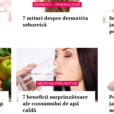
DERMATO - VENEROLOGIE
7 mituri despre dermatita
S
seboreică
j
p
MEDICINA PREVENTIVA
7 beneficii surprinzătoare
P
ip
ale consumului de apă
j
caldă
m