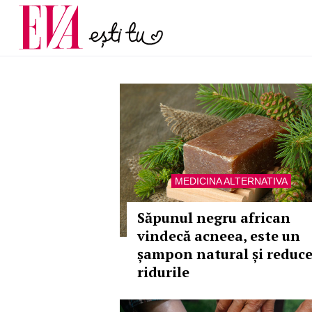
menopauză și când ar t
Carieră
la medic
Actualitate
MEDICINA ALTERNATIVA
Săpunul negru african
vindecă acneea, este un
șampon natural și reduc
ridurile