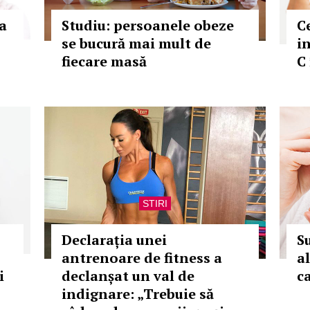
la
Studiu: persoanele obeze
Ce
se bucură mai mult de
i
fiecare masă
C 
STIRI
Declarația unei
S
antrenoare de fitness a
a
i
declanșat un val de
c
indignare: „Trebuie să