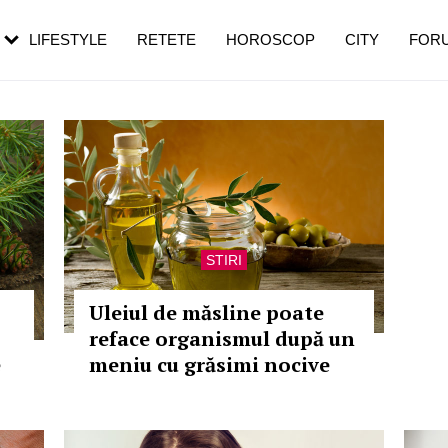
rebui să mergi
și 60 de ani. De ce te trezești mai des
pe măsură ce înaintezi în vârstă
LIFESTYLE
RETETE
HOROSCOP
CITY
FOR
STIRI
Uleiul de măsline poate
reface organismul după un
e
meniu cu grăsimi nocive