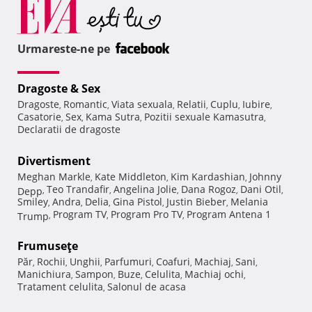
Urmareste-ne pe
Dragoste & Sex
Dragoste
Romantic
Viata sexuala
Relatii
Cuplu
Iubire
,
,
,
,
,
,
Casatorie
Sex
Kama Sutra
Pozitii sexuale Kamasutra
,
,
,
,
Declaratii de dragoste
Divertisment
Meghan Markle
Kate Middleton
Kim Kardashian
Johnny
,
,
,
Teo Trandafir
Angelina Jolie
Dana Rogoz
Dani Otil
Depp
,
,
,
,
,
Smiley
Andra
Delia
Gina Pistol
Justin Bieber
Melania
,
,
,
,
,
Program TV
Program Pro TV
Program Antena 1
Trump
,
,
,
Frumuseţe
Păr
Rochii
Unghii
Parfumuri
Coafuri
Machiaj
Sani
,
,
,
,
,
,
,
Manichiura
Sampon
Buze
Celulita
Machiaj ochi
,
,
,
,
,
Tratament celulita
Salonul de acasa
,