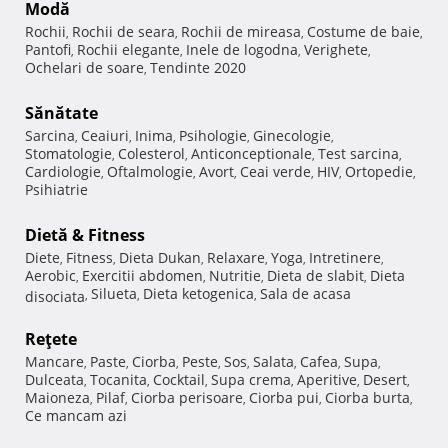
Modă
Rochii
Rochii de seara
Rochii de mireasa
Costume de baie
,
,
,
,
Pantofi
Rochii elegante
Inele de logodna
Verighete
,
,
,
,
Ochelari de soare
Tendinte 2020
,
Sănătate
Sarcina
Ceaiuri
Inima
Psihologie
Ginecologie
,
,
,
,
,
Stomatologie
Colesterol
Anticonceptionale
Test sarcina
,
,
,
,
Cardiologie
Oftalmologie
Avort
Ceai verde
HIV
Ortopedie
,
,
,
,
,
,
Psihiatrie
Dietă & Fitness
Diete
Fitness
Dieta Dukan
Relaxare
Yoga
Intretinere
,
,
,
,
,
,
Aerobic
Exercitii abdomen
Nutritie
Dieta de slabit
Dieta
,
,
,
,
Silueta
Dieta ketogenica
Sala de acasa
disociata
,
,
,
Reţete
Mancare
Paste
Ciorba
Peste
Sos
Salata
Cafea
Supa
,
,
,
,
,
,
,
,
Dulceata
Tocanita
Cocktail
Supa crema
Aperitive
Desert
,
,
,
,
,
,
Maioneza
Pilaf
Ciorba perisoare
Ciorba pui
Ciorba burta
,
,
,
,
,
Ce mancam azi