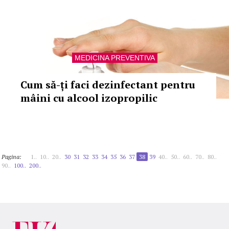
MEDICINA PREVENTIVA
Cum să-ți faci dezinfectant pentru
mâini cu alcool izopropilic
Pagina:
1..
10..
20..
30
31
32
33
34
35
36
37
38
39
40..
50..
60..
70..
80..
90..
100..
200..