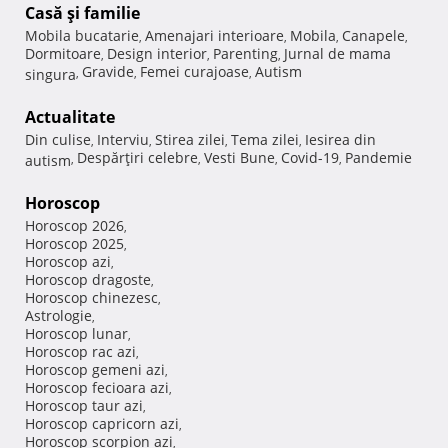
Casă şi familie
Mobila bucatarie
Amenajari interioare
Mobila
Canapele
,
,
,
,
Dormitoare
Design interior
Parenting
Jurnal de mama
,
,
,
Gravide
Femei curajoase
Autism
singura
,
,
,
Actualitate
Din culise
Interviu
Stirea zilei
Tema zilei
Iesirea din
,
,
,
,
Despărţiri celebre
Vesti Bune
Covid-19
Pandemie
autism
,
,
,
,
Horoscop
Horoscop 2026
,
Horoscop 2025
,
Horoscop azi
,
Horoscop dragoste
,
Horoscop chinezesc
,
Astrologie
,
Horoscop lunar
,
Horoscop rac azi
,
Horoscop gemeni azi
,
Horoscop fecioara azi
,
Horoscop taur azi
,
Horoscop capricorn azi
,
Horoscop scorpion azi
,