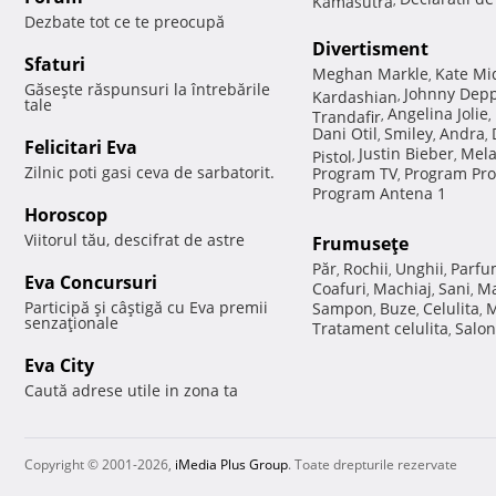
Dezbate tot ce te preocupă
Divertisment
Sfaturi
Meghan Markle
Kate Mi
,
Găseşte răspunsuri la întrebările
Johnny Dep
Kardashian
,
tale
Angelina Jolie
Trandafir
,
,
Dani Otil
Smiley
Andra
,
,
,
Felicitari Eva
Justin Bieber
Mela
Pistol
,
,
Zilnic poti gasi ceva de sarbatorit.
Program TV
Program Pro
,
Program Antena 1
Horoscop
Viitorul tău, descifrat de astre
Frumuseţe
Păr
Rochii
Unghii
Parfu
,
,
,
Eva Concursuri
Coafuri
Machiaj
Sani
Ma
,
,
,
Participă şi câştigă cu Eva premii
Sampon
Buze
Celulita
M
,
,
,
senzaţionale
Tratament celulita
Salon
,
Eva City
Caută adrese utile in zona ta
Copyright © 2001-2026,
iMedia Plus Group
. Toate drepturile rezervate