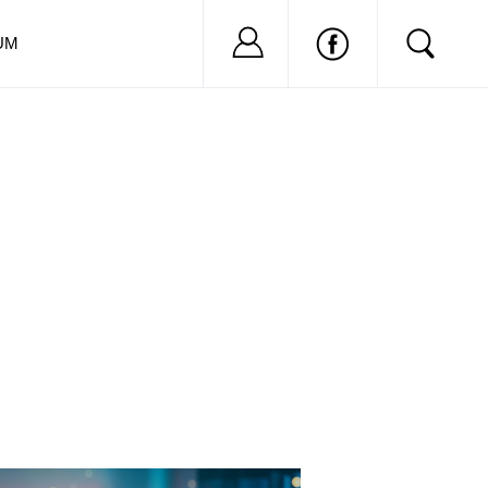
Nu ai cont?
Inregistreaza-
UM