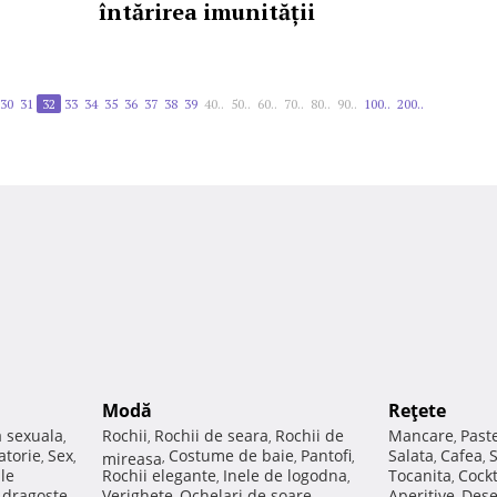
întărirea imunității
30
31
32
33
34
35
36
37
38
39
40..
50..
60..
70..
80..
90..
100..
200..
Modă
Reţete
a sexuala
Rochii
Rochii de seara
Rochii de
Mancare
Past
,
,
,
,
atorie
Sex
Costume de baie
Pantofi
Salata
Cafea
,
,
mireasa
,
,
,
,
,
ale
Rochii elegante
Inele de logodna
Tocanita
Cockt
,
,
,
e dragoste
Verighete
Ochelari de soare
Aperitive
Dese
,
,
,