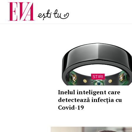
menopauză și când ar t
Carieră
la medic
Actualitate
STIRI
Inelul inteligent care
detectează infecția cu
Covid-19