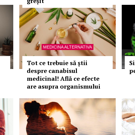
greșit“
MEDICINA ALTERNATIVA
Tot ce trebuie să știi
S
despre canabisul
p
medicinal! Află ce efecte
are asupra organismului