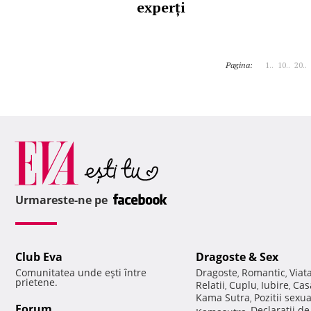
experți
Pagina:
1..
10..
20..
Urmareste-ne pe
Club Eva
Dragoste & Sex
Comunitatea unde eşti între
Dragoste
Romantic
Viat
,
,
prietene.
Relatii
Cuplu
Iubire
Cas
,
,
,
Kama Sutra
Pozitii sexu
,
Forum
Declaratii d
Kamasutra
,