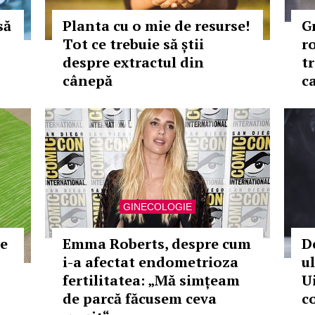
să
Planta cu o mie de resurse!
Gr
Tot ce trebuie să știi
r
despre extractul din
t
cânepă
c
GINECOLOGIE
re
Emma Roberts, despre cum
D
i-a afectat endometrioza
u
fertilitatea: „Mă simțeam
U
de parcă făcusem ceva
c