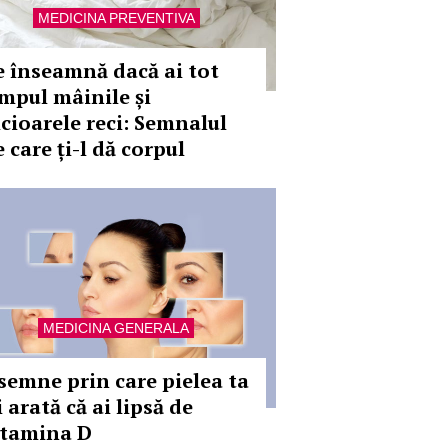
MEDICINA PREVENTIVA
e înseamnă dacă ai tot
impul mâinile și
icioarele reci: Semnalul
 care ți-l dă corpul
MEDICINA GENERALA
 semne prin care pielea ta
i arată că ai lipsă de
itamina D