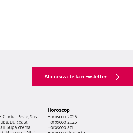
Aboneaza-te la newsletter
Horoscop
e
Ciorba
Peste
Sos
Horoscop 2026
,
,
,
,
,
Supa
Dulceata
Horoscop 2025
,
,
,
ail
Supa crema
Horoscop azi
,
,
,
rt
Maioneza
Pilaf
Horoscop dragoste
,
,
,
,