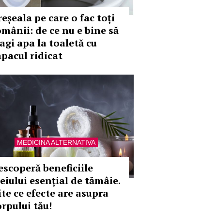
eșeala pe care o fac toți
omânii: de ce nu e bine să
ragi apa la toaletă cu
apacul ridicat
MEDICINA ALTERNATIVA
escoperă beneficiile
leiului esențial de tămâie.
ite ce efecte are asupra
orpului tău!