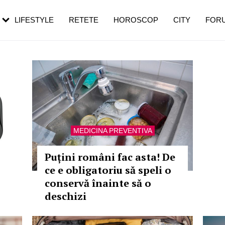
rebui să mergi
și 60 de ani. De ce te trezești mai des
pe măsură ce înaintezi în vârstă
LIFESTYLE
RETETE
HOROSCOP
CITY
FOR
MEDICINA PREVENTIVA
Puțini români fac asta! De
ce e obligatoriu să speli o
conservă înainte să o
deschizi