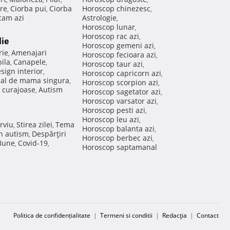
re
Ciorba pui
Ciorba
Horoscop chinezesc
,
,
,
am azi
Astrologie
,
Horoscop lunar
,
Horoscop rac azi
,
lie
Horoscop gemeni azi
,
rie
Amenajari
,
Horoscop fecioara azi
,
ila
Canapele
,
,
Horoscop taur azi
,
sign interior
,
Horoscop capricorn azi
,
nal de mama singura
,
Horoscop scorpion azi
,
 curajoase
Autism
,
Horoscop sagetator azi
,
Horoscop varsator azi
,
Horoscop pesti azi
,
Horoscop leu azi
,
rviu
Stirea zilei
Tema
,
,
Horoscop balanta azi
,
in autism
Despărţiri
,
Horoscop berbec azi
,
 Bune
Covid-19
,
,
Horoscop saptamanal
Politica de confidențialitate
|
Termeni si conditii
|
Redacţia
|
Contact