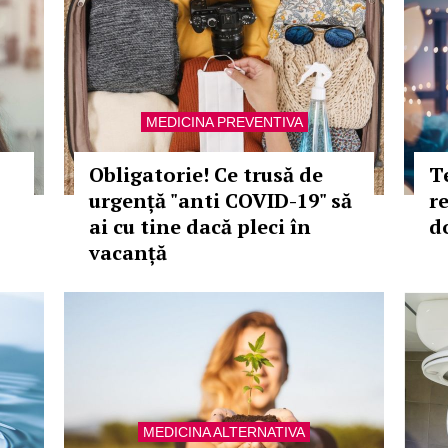
MEDICINA PREVENTIVA
Obligatorie! Ce trusă de
T
urgență "anti COVID-19" să
re
ai cu tine dacă pleci în
d
vacanță
MEDICINA ALTERNATIVA