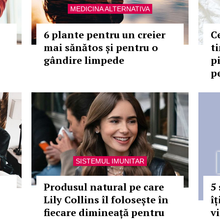
MEDICINA ALTERNATIVA
6 plante pentru un creier
C
mai sănătos și pentru o
t
gândire limpede
p
pe
SISTEMUL IMUNITAR
Produsul natural pe care
5
Lily Collins îl folosește în
îț
fiecare dimineață pentru
v