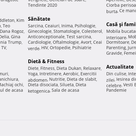
Tendinte 2020
Ciorba perisoa
Ce manc
burta
,
Sănătate
ddleton
Kim
,
Casă şi fami
p
Teo
Sarcina
Ceaiuri
Inima
Psihologie
,
,
,
,
,
Dana Rogoz
Ginecologie
Stomatologie
Colesterol
Mobila bucata
,
,
,
,
Delia
Gina
Anticonceptionale
Test sarcina
Mob
,
,
,
interioare
,
nia Trump
Cardiologie
Oftalmologie
Avort
Ceai
Dormitoare
De
,
,
,
,
,
 TV
HIV
Ortopedie
Psihiatrie
Parenting
Jur
,
verde
,
,
,
,
Gravide
Femei
,
Dietă & Fitness
Actualitate
Diete
Fitness
Dieta Dukan
Relaxare
,
,
,
,
muri
Yoga
Intretinere
Aerobic
Exercitii
Din culise
Inte
,
,
,
,
,
nichiura
Nutritie
Dieta de slabit
Iesirea d
,
abdomen
,
,
,
zilei
,
achiaj ochi
Dieta disociata
Silueta
Dieta
Vesti
,
,
,
celebre
,
ul de acasa
Sala de acasa
Pandemie
ketogenica
,