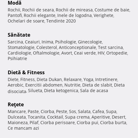
Modă
Rochii
Rochii de seara
Rochii de mireasa
Costume de baie
,
,
,
,
Pantofi
Rochii elegante
Inele de logodna
Verighete
,
,
,
,
Ochelari de soare
Tendinte 2020
,
Sănătate
Sarcina
Ceaiuri
Inima
Psihologie
Ginecologie
,
,
,
,
,
Stomatologie
Colesterol
Anticonceptionale
Test sarcina
,
,
,
,
Cardiologie
Oftalmologie
Avort
Ceai verde
HIV
Ortopedie
,
,
,
,
,
,
Psihiatrie
Dietă & Fitness
Diete
Fitness
Dieta Dukan
Relaxare
Yoga
Intretinere
,
,
,
,
,
,
Aerobic
Exercitii abdomen
Nutritie
Dieta de slabit
Dieta
,
,
,
,
Silueta
Dieta ketogenica
Sala de acasa
disociata
,
,
,
Reţete
Mancare
Paste
Ciorba
Peste
Sos
Salata
Cafea
Supa
,
,
,
,
,
,
,
,
Dulceata
Tocanita
Cocktail
Supa crema
Aperitive
Desert
,
,
,
,
,
,
Maioneza
Pilaf
Ciorba perisoare
Ciorba pui
Ciorba burta
,
,
,
,
,
Ce mancam azi