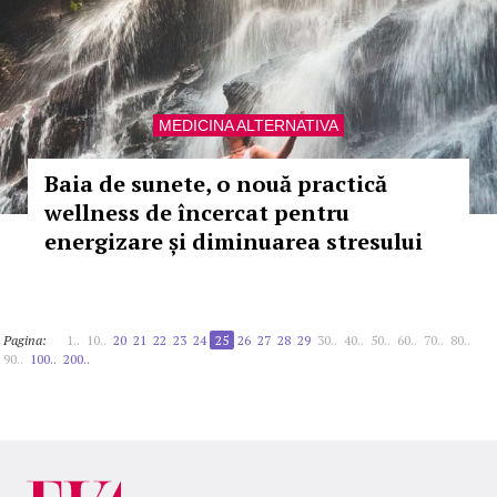
MEDICINA ALTERNATIVA
Baia de sunete, o nouă practică
wellness de încercat pentru
energizare și diminuarea stresului
Pagina:
1..
10..
20
21
22
23
24
25
26
27
28
29
30..
40..
50..
60..
70..
80..
90..
100..
200..