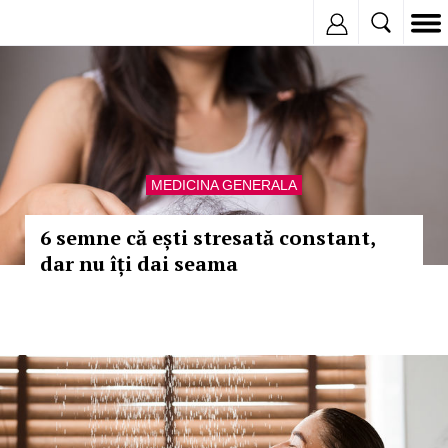
Inregistreaza
MEDICINA GENERALA
6 semne că ești stresată constant,
dar nu îți dai seama