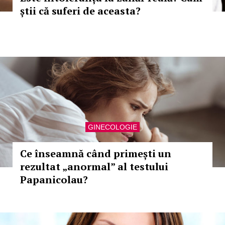
știi că suferi de aceasta?
GINECOLOGIE
Ce înseamnă când primești un
rezultat „anormal” al testului
Papanicolau?