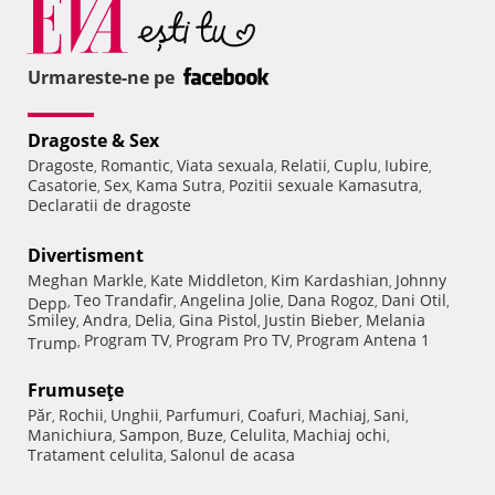
Urmareste-ne pe
Dragoste & Sex
Dragoste
Romantic
Viata sexuala
Relatii
Cuplu
Iubire
,
,
,
,
,
,
Casatorie
Sex
Kama Sutra
Pozitii sexuale Kamasutra
,
,
,
,
Declaratii de dragoste
Divertisment
Meghan Markle
Kate Middleton
Kim Kardashian
Johnny
,
,
,
Teo Trandafir
Angelina Jolie
Dana Rogoz
Dani Otil
Depp
,
,
,
,
,
Smiley
Andra
Delia
Gina Pistol
Justin Bieber
Melania
,
,
,
,
,
Program TV
Program Pro TV
Program Antena 1
Trump
,
,
,
Frumuseţe
Păr
Rochii
Unghii
Parfumuri
Coafuri
Machiaj
Sani
,
,
,
,
,
,
,
Manichiura
Sampon
Buze
Celulita
Machiaj ochi
,
,
,
,
,
Tratament celulita
Salonul de acasa
,