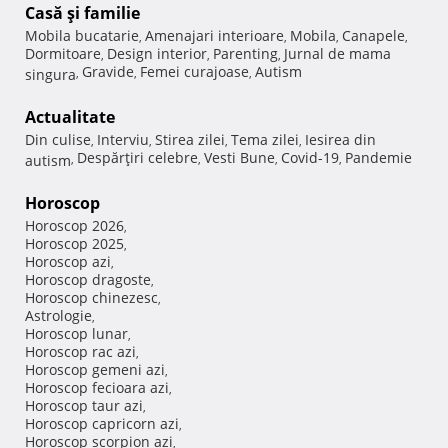
Casă şi familie
Mobila bucatarie
Amenajari interioare
Mobila
Canapele
,
,
,
,
Dormitoare
Design interior
Parenting
Jurnal de mama
,
,
,
Gravide
Femei curajoase
Autism
singura
,
,
,
Actualitate
Din culise
Interviu
Stirea zilei
Tema zilei
Iesirea din
,
,
,
,
Despărţiri celebre
Vesti Bune
Covid-19
Pandemie
autism
,
,
,
,
Horoscop
Horoscop 2026
,
Horoscop 2025
,
Horoscop azi
,
Horoscop dragoste
,
Horoscop chinezesc
,
Astrologie
,
Horoscop lunar
,
Horoscop rac azi
,
Horoscop gemeni azi
,
Horoscop fecioara azi
,
Horoscop taur azi
,
Horoscop capricorn azi
,
Horoscop scorpion azi
,