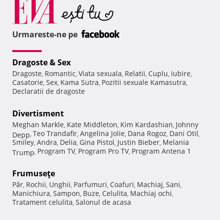
Urmareste-ne pe
Dragoste & Sex
Dragoste
Romantic
Viata sexuala
Relatii
Cuplu
Iubire
,
,
,
,
,
,
Casatorie
Sex
Kama Sutra
Pozitii sexuale Kamasutra
,
,
,
,
Declaratii de dragoste
Divertisment
Meghan Markle
Kate Middleton
Kim Kardashian
Johnny
,
,
,
Teo Trandafir
Angelina Jolie
Dana Rogoz
Dani Otil
Depp
,
,
,
,
,
Smiley
Andra
Delia
Gina Pistol
Justin Bieber
Melania
,
,
,
,
,
Program TV
Program Pro TV
Program Antena 1
Trump
,
,
,
Frumuseţe
Păr
Rochii
Unghii
Parfumuri
Coafuri
Machiaj
Sani
,
,
,
,
,
,
,
Manichiura
Sampon
Buze
Celulita
Machiaj ochi
,
,
,
,
,
Tratament celulita
Salonul de acasa
,