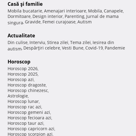
Casă şi familie
Mobila bucatarie
Amenajari interioare
Mobila
Canapele
,
,
,
,
Dormitoare
Design interior
Parenting
Jurnal de mama
,
,
,
Gravide
Femei curajoase
Autism
singura
,
,
,
Actualitate
Din culise
Interviu
Stirea zilei
Tema zilei
Iesirea din
,
,
,
,
Despărţiri celebre
Vesti Bune
Covid-19
Pandemie
autism
,
,
,
,
Horoscop
Horoscop 2026
,
Horoscop 2025
,
Horoscop azi
,
Horoscop dragoste
,
Horoscop chinezesc
,
Astrologie
,
Horoscop lunar
,
Horoscop rac azi
,
Horoscop gemeni azi
,
Horoscop fecioara azi
,
Horoscop taur azi
,
Horoscop capricorn azi
,
Horoscop scorpion azi
,