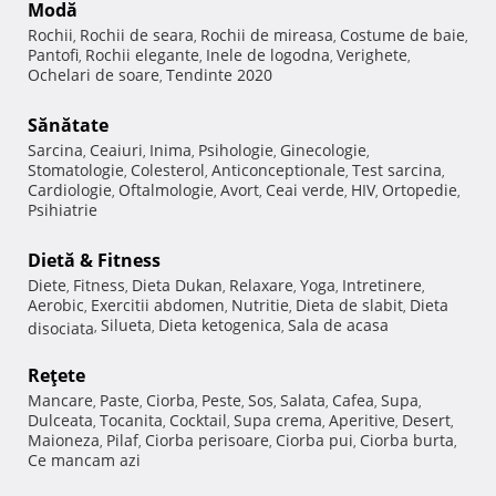
Modă
Rochii
Rochii de seara
Rochii de mireasa
Costume de baie
,
,
,
,
Pantofi
Rochii elegante
Inele de logodna
Verighete
,
,
,
,
Ochelari de soare
Tendinte 2020
,
Sănătate
Sarcina
Ceaiuri
Inima
Psihologie
Ginecologie
,
,
,
,
,
Stomatologie
Colesterol
Anticonceptionale
Test sarcina
,
,
,
,
Cardiologie
Oftalmologie
Avort
Ceai verde
HIV
Ortopedie
,
,
,
,
,
,
Psihiatrie
Dietă & Fitness
Diete
Fitness
Dieta Dukan
Relaxare
Yoga
Intretinere
,
,
,
,
,
,
Aerobic
Exercitii abdomen
Nutritie
Dieta de slabit
Dieta
,
,
,
,
Silueta
Dieta ketogenica
Sala de acasa
disociata
,
,
,
Reţete
Mancare
Paste
Ciorba
Peste
Sos
Salata
Cafea
Supa
,
,
,
,
,
,
,
,
Dulceata
Tocanita
Cocktail
Supa crema
Aperitive
Desert
,
,
,
,
,
,
Maioneza
Pilaf
Ciorba perisoare
Ciorba pui
Ciorba burta
,
,
,
,
,
Ce mancam azi