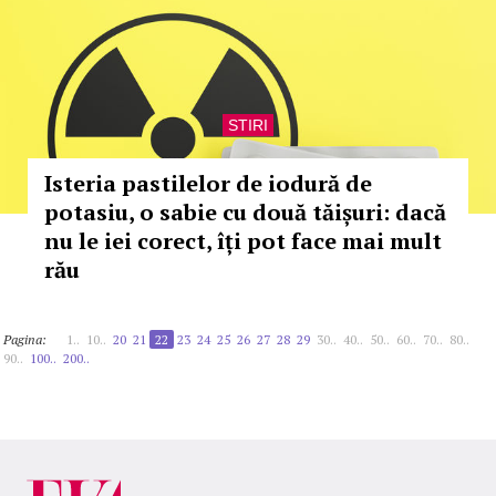
STIRI
Isteria pastilelor de iodură de
potasiu, o sabie cu două tăișuri: dacă
nu le iei corect, îți pot face mai mult
rău
Pagina:
1..
10..
20
21
22
23
24
25
26
27
28
29
30..
40..
50..
60..
70..
80..
90..
100..
200..