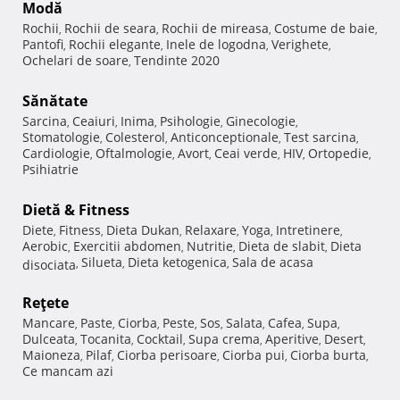
Modă
Rochii
Rochii de seara
Rochii de mireasa
Costume de baie
,
,
,
,
Pantofi
Rochii elegante
Inele de logodna
Verighete
,
,
,
,
Ochelari de soare
Tendinte 2020
,
Sănătate
Sarcina
Ceaiuri
Inima
Psihologie
Ginecologie
,
,
,
,
,
Stomatologie
Colesterol
Anticonceptionale
Test sarcina
,
,
,
,
Cardiologie
Oftalmologie
Avort
Ceai verde
HIV
Ortopedie
,
,
,
,
,
,
Psihiatrie
Dietă & Fitness
Diete
Fitness
Dieta Dukan
Relaxare
Yoga
Intretinere
,
,
,
,
,
,
Aerobic
Exercitii abdomen
Nutritie
Dieta de slabit
Dieta
,
,
,
,
Silueta
Dieta ketogenica
Sala de acasa
disociata
,
,
,
Reţete
Mancare
Paste
Ciorba
Peste
Sos
Salata
Cafea
Supa
,
,
,
,
,
,
,
,
Dulceata
Tocanita
Cocktail
Supa crema
Aperitive
Desert
,
,
,
,
,
,
Maioneza
Pilaf
Ciorba perisoare
Ciorba pui
Ciorba burta
,
,
,
,
,
Ce mancam azi