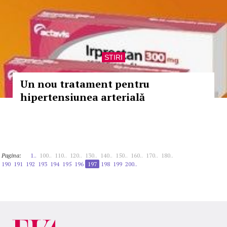
STIRI
Un nou tratament pentru
hipertensiunea arterială
Pagina:
1..
100..
110..
120..
130..
140..
150..
160..
170..
180..
190
191
192
193
194
195
196
197
198
199
200..