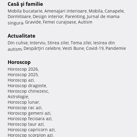
Casă şi familie
Mobila bucatarie
Amenajari interioare
Mobila
Canapele
,
,
,
,
Dormitoare
Design interior
Parenting
Jurnal de mama
,
,
,
Gravide
Femei curajoase
Autism
singura
,
,
,
Actualitate
Din culise
Interviu
Stirea zilei
Tema zilei
Iesirea din
,
,
,
,
Despărţiri celebre
Vesti Bune
Covid-19
Pandemie
autism
,
,
,
,
Horoscop
Horoscop 2026
,
Horoscop 2025
,
Horoscop azi
,
Horoscop dragoste
,
Horoscop chinezesc
,
Astrologie
,
Horoscop lunar
,
Horoscop rac azi
,
Horoscop gemeni azi
,
Horoscop fecioara azi
,
Horoscop taur azi
,
Horoscop capricorn azi
,
Horoscop scorpion azi
,