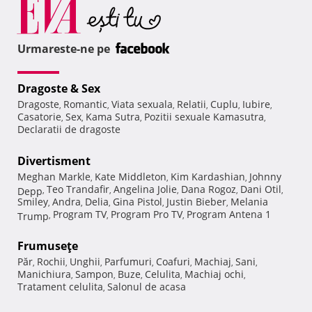
Urmareste-ne pe
Dragoste & Sex
Dragoste
Romantic
Viata sexuala
Relatii
Cuplu
Iubire
,
,
,
,
,
,
Casatorie
Sex
Kama Sutra
Pozitii sexuale Kamasutra
,
,
,
,
Declaratii de dragoste
Divertisment
Meghan Markle
Kate Middleton
Kim Kardashian
Johnny
,
,
,
Teo Trandafir
Angelina Jolie
Dana Rogoz
Dani Otil
Depp
,
,
,
,
,
Smiley
Andra
Delia
Gina Pistol
Justin Bieber
Melania
,
,
,
,
,
Program TV
Program Pro TV
Program Antena 1
Trump
,
,
,
Frumuseţe
Păr
Rochii
Unghii
Parfumuri
Coafuri
Machiaj
Sani
,
,
,
,
,
,
,
Manichiura
Sampon
Buze
Celulita
Machiaj ochi
,
,
,
,
,
Tratament celulita
Salonul de acasa
,