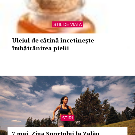
STIL DE VIATA
Uleiul de cătină încetineşte
îmbătrânirea pielii
STIRI
7 mai, Ziua Sportului la Zalău