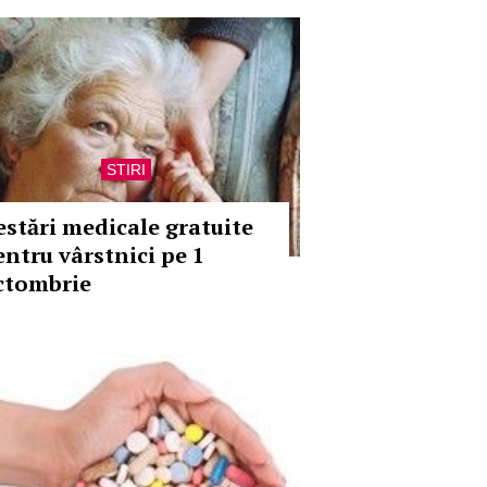
STIRI
estări medicale gratuite
entru vârstnici pe 1
ctombrie