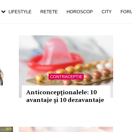
rezești mai des
Cât durează, cum te pregătești și cât
i în vârstă
de dureroasă este investigația
LIFESTYLE
RETETE
HOROSCOP
CITY
FOR
CONTRACEPTIE
Anticoncepţionalele: 10
avantaje şi 10 dezavantaje