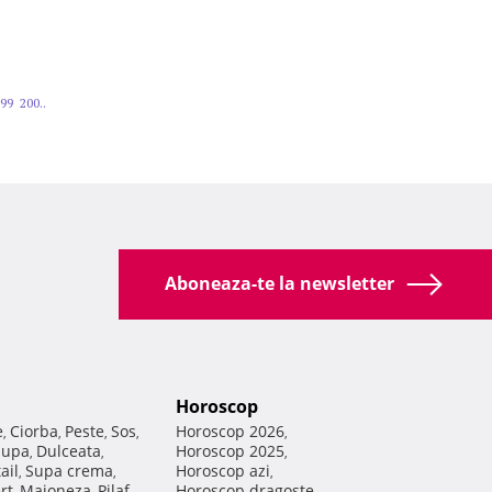
99
200..
Aboneaza-te la newsletter
Horoscop
e
Ciorba
Peste
Sos
Horoscop 2026
,
,
,
,
,
Supa
Dulceata
Horoscop 2025
,
,
,
ail
Supa crema
Horoscop azi
,
,
,
rt
Maioneza
Pilaf
Horoscop dragoste
,
,
,
,