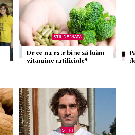
STIL DE VIATA
De ce nu este bine să luăm
Pă
vitamine artificiale?
d
STIRI