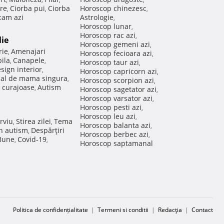
re
Ciorba pui
Ciorba
Horoscop chinezesc
,
,
,
am azi
Astrologie
,
Horoscop lunar
,
Horoscop rac azi
,
lie
Horoscop gemeni azi
,
rie
Amenajari
,
Horoscop fecioara azi
,
ila
Canapele
,
,
Horoscop taur azi
,
sign interior
,
Horoscop capricorn azi
,
nal de mama singura
,
Horoscop scorpion azi
,
 curajoase
Autism
,
Horoscop sagetator azi
,
Horoscop varsator azi
,
Horoscop pesti azi
,
Horoscop leu azi
,
rviu
Stirea zilei
Tema
,
,
Horoscop balanta azi
,
in autism
Despărţiri
,
Horoscop berbec azi
,
 Bune
Covid-19
,
,
Horoscop saptamanal
Politica de confidențialitate
|
Termeni si conditii
|
Redacţia
|
Contact