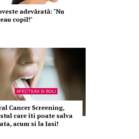
oveste adevărată: "Nu
reau copil!"
AFECTIUNI SI BOLI
ral Cancer Screening,
stul care îti poate salva
ata, acum si la Iasi!