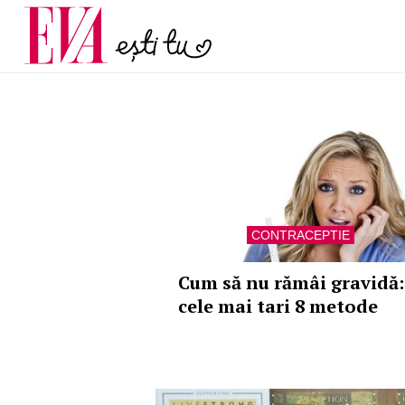
și 60 de ani. De ce te t
Carieră
pe măsură ce înaintez
Actualitate
CONTRACEPTIE
Cum să nu rămâi gravidă:
cele mai tari 8 metode