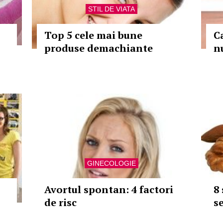
STIL DE VIATA
Top 5 cele mai bune
C
produse demachiante
n
GINECOLOGIE
Avortul spontan: 4 factori
8
de risc
s