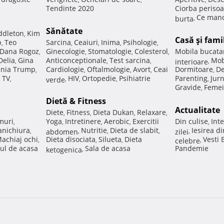
Tendinte 2020
Ciorba perisoa
Ce manc
burta
,
Sănătate
ddleton
Kim
,
Casă şi fami
p
Teo
Sarcina
Ceaiuri
Inima
Psihologie
,
,
,
,
,
Dana Rogoz
Ginecologie
Stomatologie
Colesterol
Mobila bucata
,
,
,
,
Delia
Gina
Anticonceptionale
Test sarcina
Mob
,
,
,
interioare
,
nia Trump
Cardiologie
Oftalmologie
Avort
Ceai
Dormitoare
De
,
,
,
,
,
 TV
HIV
Ortopedie
Psihiatrie
Parenting
Jur
,
verde
,
,
,
,
Gravide
Femei
,
Dietă & Fitness
Actualitate
Diete
Fitness
Dieta Dukan
Relaxare
,
,
,
,
muri
Yoga
Intretinere
Aerobic
Exercitii
Din culise
Inte
,
,
,
,
,
nichiura
Nutritie
Dieta de slabit
Iesirea d
,
abdomen
,
,
,
zilei
,
achiaj ochi
Dieta disociata
Silueta
Dieta
Vesti
,
,
,
celebre
,
ul de acasa
Sala de acasa
Pandemie
ketogenica
,