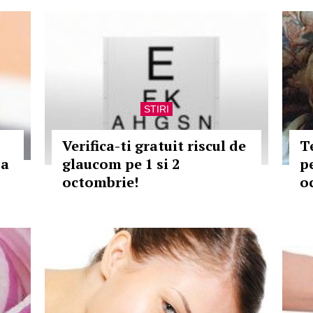
STIRI
Verifica-ti gratuit riscul de
T
sa
glaucom pe 1 si 2
p
octombrie!
o