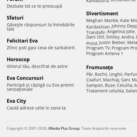
Dezbate tot ce te preocupă
Divertisment
Sfaturi
Meghan Markle
Kate Mi
,
Găseşte răspunsuri la întrebările
Johnny Dep
Kardashian
,
tale
Angelina Jolie
Trandafir
,
,
Dani Otil
Smiley
Andra
,
,
,
Felicitari Eva
Justin Bieber
Mela
Pistol
,
,
Zilnic poti gasi ceva de sarbatorit.
Program TV
Program Pro
,
Program Antena 1
Horoscop
Viitorul tău, descifrat de astre
Frumuseţe
Păr
Rochii
Unghii
Parfu
,
,
,
Eva Concursuri
Coafuri
Machiaj
Sani
Ma
,
,
,
Participă şi câştigă cu Eva premii
Sampon
Buze
Celulita
M
,
,
,
senzaţionale
Tratament celulita
Salon
,
Eva City
Caută adrese utile in zona ta
Copyright © 2001-2026,
iMedia Plus Group
. Toate drepturile rezervate