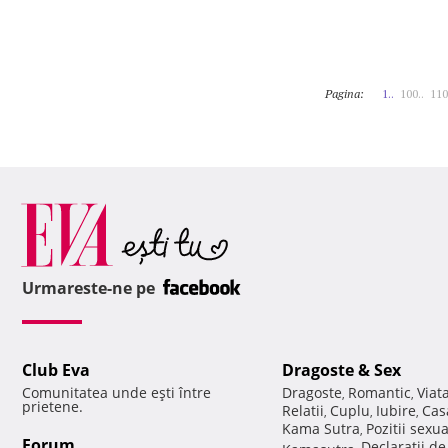
Pagina:
1..
100..
110
Urmareste-ne pe
Club Eva
Dragoste & Sex
Comunitatea unde eşti între
Dragoste
Romantic
Viat
,
,
prietene.
Relatii
Cuplu
Iubire
Cas
,
,
,
Kama Sutra
Pozitii sexu
,
Forum
Declaratii d
Kamasutra
,