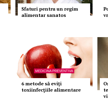
Sfaturi pentru un regim
P
alimentar sanatos
v
MEDICINA PREVENTIVA
6 metode să eviţi
O
toxiinfecţiile alimentare
te
vi