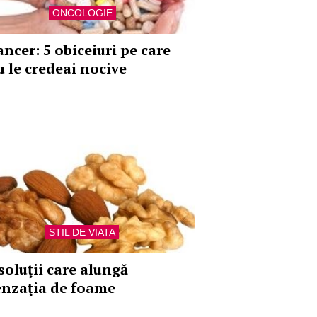
ONCOLOGIE
ancer: 5 obiceiuri pe care
u le credeai nocive
STIL DE VIATA
 soluţii care alungă
enzaţia de foame