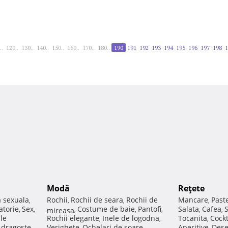
..
120..
130..
140..
150..
160..
170..
180..
190
191
192
193
194
195
196
197
198
1
Modă
Reţete
a sexuala
Rochii
Rochii de seara
Rochii de
Mancare
Past
,
,
,
,
atorie
Sex
Costume de baie
Pantofi
Salata
Cafea
,
,
mireasa
,
,
,
,
,
ale
Rochii elegante
Inele de logodna
Tocanita
Cockt
,
,
,
e dragoste
Verighete
Ochelari de soare
Aperitive
Dese
,
,
,