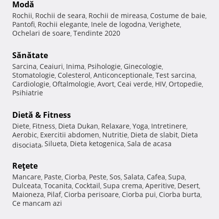
Modă
Rochii
Rochii de seara
Rochii de mireasa
Costume de baie
,
,
,
,
Pantofi
Rochii elegante
Inele de logodna
Verighete
,
,
,
,
Ochelari de soare
Tendinte 2020
,
Sănătate
Sarcina
Ceaiuri
Inima
Psihologie
Ginecologie
,
,
,
,
,
Stomatologie
Colesterol
Anticonceptionale
Test sarcina
,
,
,
,
Cardiologie
Oftalmologie
Avort
Ceai verde
HIV
Ortopedie
,
,
,
,
,
,
Psihiatrie
Dietă & Fitness
Diete
Fitness
Dieta Dukan
Relaxare
Yoga
Intretinere
,
,
,
,
,
,
Aerobic
Exercitii abdomen
Nutritie
Dieta de slabit
Dieta
,
,
,
,
Silueta
Dieta ketogenica
Sala de acasa
disociata
,
,
,
Reţete
Mancare
Paste
Ciorba
Peste
Sos
Salata
Cafea
Supa
,
,
,
,
,
,
,
,
Dulceata
Tocanita
Cocktail
Supa crema
Aperitive
Desert
,
,
,
,
,
,
Maioneza
Pilaf
Ciorba perisoare
Ciorba pui
Ciorba burta
,
,
,
,
,
Ce mancam azi