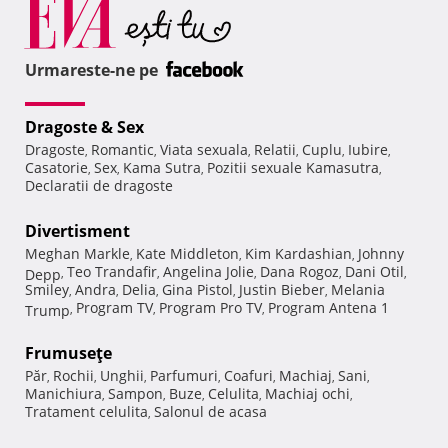
Urmareste-ne pe
Dragoste & Sex
Dragoste
Romantic
Viata sexuala
Relatii
Cuplu
Iubire
,
,
,
,
,
,
Casatorie
Sex
Kama Sutra
Pozitii sexuale Kamasutra
,
,
,
,
Declaratii de dragoste
Divertisment
Meghan Markle
Kate Middleton
Kim Kardashian
Johnny
,
,
,
Teo Trandafir
Angelina Jolie
Dana Rogoz
Dani Otil
Depp
,
,
,
,
,
Smiley
Andra
Delia
Gina Pistol
Justin Bieber
Melania
,
,
,
,
,
Program TV
Program Pro TV
Program Antena 1
Trump
,
,
,
Frumuseţe
Păr
Rochii
Unghii
Parfumuri
Coafuri
Machiaj
Sani
,
,
,
,
,
,
,
Manichiura
Sampon
Buze
Celulita
Machiaj ochi
,
,
,
,
,
Tratament celulita
Salonul de acasa
,