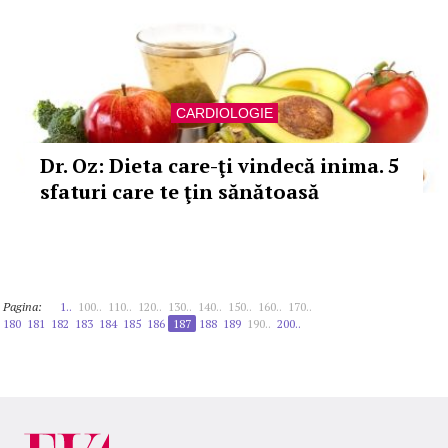
CARDIOLOGIE
Dr. Oz: Dieta care-ţi vindecă inima. 5
sfaturi care te ţin sănătoasă
Pagina:
1..
100..
110..
120..
130..
140..
150..
160..
170..
180
181
182
183
184
185
186
187
188
189
190..
200..