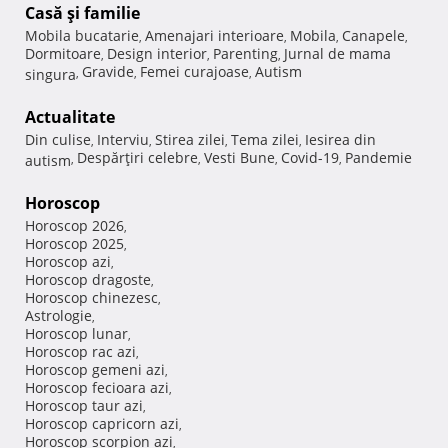
Casă şi familie
Mobila bucatarie
Amenajari interioare
Mobila
Canapele
,
,
,
,
Dormitoare
Design interior
Parenting
Jurnal de mama
,
,
,
Gravide
Femei curajoase
Autism
singura
,
,
,
Actualitate
Din culise
Interviu
Stirea zilei
Tema zilei
Iesirea din
,
,
,
,
Despărţiri celebre
Vesti Bune
Covid-19
Pandemie
autism
,
,
,
,
Horoscop
Horoscop 2026
,
Horoscop 2025
,
Horoscop azi
,
Horoscop dragoste
,
Horoscop chinezesc
,
Astrologie
,
Horoscop lunar
,
Horoscop rac azi
,
Horoscop gemeni azi
,
Horoscop fecioara azi
,
Horoscop taur azi
,
Horoscop capricorn azi
,
Horoscop scorpion azi
,