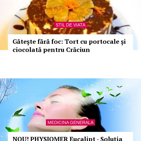
STIL DE VIATA
Găteşte fără foc: Tort cu portocale şi
ciocolată pentru Crăciun
MEDICINA GENERALA
NOU! PHYSIOMER Eucalipt - Soluţia