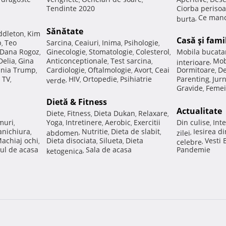
Tendinte 2020
Ciorba perisoa
Ce manc
burta
,
Sănătate
ddleton
Kim
,
Casă şi fami
p
Teo
Sarcina
Ceaiuri
Inima
Psihologie
,
,
,
,
,
Dana Rogoz
Ginecologie
Stomatologie
Colesterol
Mobila bucata
,
,
,
,
Delia
Gina
Anticonceptionale
Test sarcina
Mob
,
,
,
interioare
,
nia Trump
Cardiologie
Oftalmologie
Avort
Ceai
Dormitoare
De
,
,
,
,
,
 TV
HIV
Ortopedie
Psihiatrie
Parenting
Jur
,
verde
,
,
,
,
Gravide
Femei
,
Dietă & Fitness
Actualitate
Diete
Fitness
Dieta Dukan
Relaxare
,
,
,
,
muri
Yoga
Intretinere
Aerobic
Exercitii
Din culise
Inte
,
,
,
,
,
nichiura
Nutritie
Dieta de slabit
Iesirea d
,
abdomen
,
,
,
zilei
,
achiaj ochi
Dieta disociata
Silueta
Dieta
Vesti
,
,
,
celebre
,
ul de acasa
Sala de acasa
Pandemie
ketogenica
,