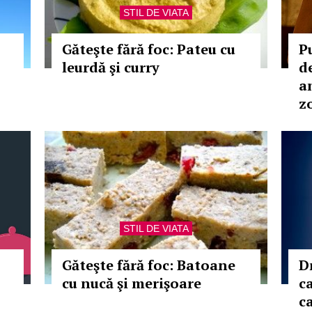
STIL DE VIATA
-
Găteşte fără foc: Pateu cu
P
leurdă şi curry
d
a
z
STIL DE VIATA
Găteşte fără foc: Batoane
D
cu nucă şi merişoare
c
ca