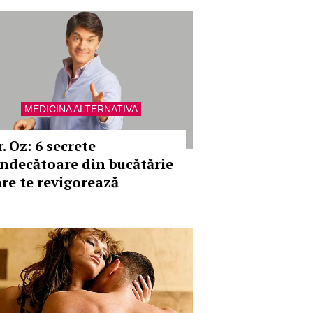
MEDICINA ALTERNATIVA
. Oz: 6 secrete
indecătoare din bucătărie
are te revigorează