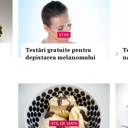
STIRI
Testări gratuite pentru
Te
depistarea melanomului
na
STIL DE VIATA