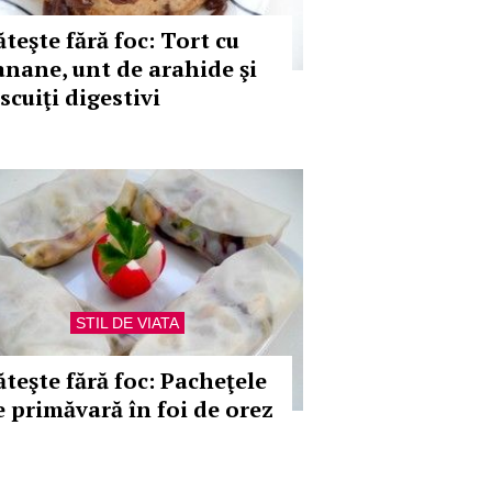
teşte fără foc: Tort cu
anane, unt de arahide şi
scuiţi digestivi
STIL DE VIATA
ăteşte fără foc: Pacheţele
e primăvară în foi de orez