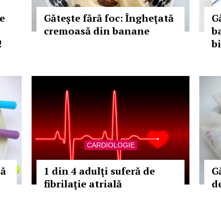
e
Găteşte fără foc: Îngheţată
Gă
cremoasă din banane
b
!
bi
CARDIOLOGIE
tă
1 din 4 adulţi suferă de
G
fibrilaţie atrială
d