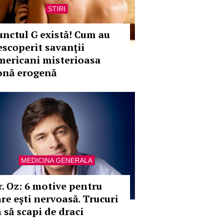
STIRI
unctul G există! Cum au
escoperit savanţii
mericani misterioasa
onă erogenă
MEDICINA GENERALA
r. Oz: 6 motive pentru
are eşti nervoasă. Trucuri
 să scapi de draci