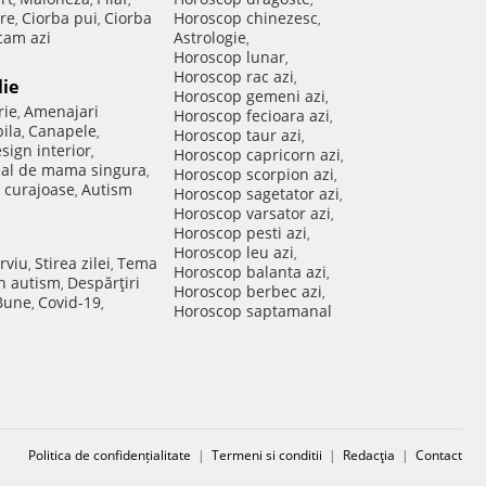
re
Ciorba pui
Ciorba
Horoscop chinezesc
,
,
,
am azi
Astrologie
,
Horoscop lunar
,
Horoscop rac azi
,
lie
Horoscop gemeni azi
,
rie
Amenajari
,
Horoscop fecioara azi
,
ila
Canapele
,
,
Horoscop taur azi
,
sign interior
,
Horoscop capricorn azi
,
nal de mama singura
,
Horoscop scorpion azi
,
 curajoase
Autism
,
Horoscop sagetator azi
,
Horoscop varsator azi
,
Horoscop pesti azi
,
Horoscop leu azi
,
rviu
Stirea zilei
Tema
,
,
Horoscop balanta azi
,
in autism
Despărţiri
,
Horoscop berbec azi
,
 Bune
Covid-19
,
,
Horoscop saptamanal
Politica de confidențialitate
|
Termeni si conditii
|
Redacţia
|
Contact