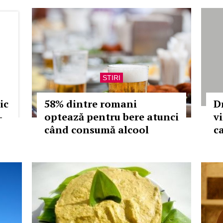
STIRI
ic
58% dintre romani
Dr
-
optează pentru bere atunci
v
când consumă alcool
c