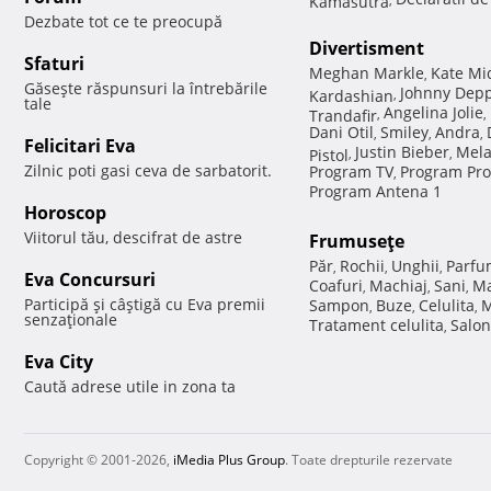
Dezbate tot ce te preocupă
Divertisment
Sfaturi
Meghan Markle
Kate Mi
,
Găseşte răspunsuri la întrebările
Johnny Dep
Kardashian
,
tale
Angelina Jolie
Trandafir
,
,
Dani Otil
Smiley
Andra
,
,
,
Felicitari Eva
Justin Bieber
Mela
Pistol
,
,
Zilnic poti gasi ceva de sarbatorit.
Program TV
Program Pro
,
Program Antena 1
Horoscop
Viitorul tău, descifrat de astre
Frumuseţe
Păr
Rochii
Unghii
Parfu
,
,
,
Eva Concursuri
Coafuri
Machiaj
Sani
Ma
,
,
,
Participă şi câştigă cu Eva premii
Sampon
Buze
Celulita
M
,
,
,
senzaţionale
Tratament celulita
Salon
,
Eva City
Caută adrese utile in zona ta
Copyright © 2001-2026,
iMedia Plus Group
. Toate drepturile rezervate