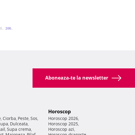
0..
200..
Aboneaza-te la newsletter
Horoscop
e
Ciorba
Peste
Sos
Horoscop 2026
,
,
,
,
,
Supa
Dulceata
Horoscop 2025
,
,
,
ail
Supa crema
Horoscop azi
,
,
,
rt
Maioneza
Pilaf
Horoscop dragoste
,
,
,
,