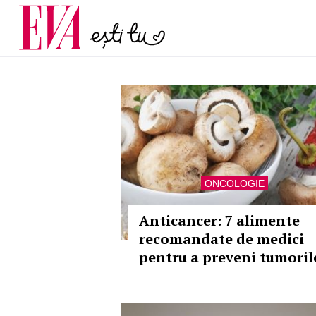
menopauză și când ar t
Carieră
la medic
Actualitate
ONCOLOGIE
Anticancer: 7 alimente
recomandate de medici
pentru a preveni tumoril