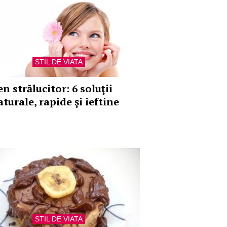
STIL DE VIATA
n strălucitor: 6 soluţii
turale, rapide şi ieftine
STIL DE VIATA