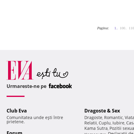
Pagina:
1..
100..
110
Urmareste-ne pe
Club Eva
Dragoste & Sex
Comunitatea unde eşti între
Dragoste
Romantic
Viat
,
,
prietene.
Relatii
Cuplu
Iubire
Cas
,
,
,
Kama Sutra
Pozitii sexu
,
Forum
Declaratii d
Kamasutra
,