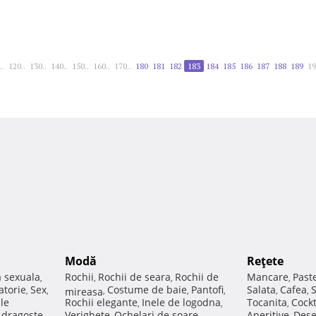
..
120..
130..
140..
150..
160..
170..
180
181
182
183
184
185
186
187
188
189
19
Modă
Reţete
a sexuala
Rochii
Rochii de seara
Rochii de
Mancare
Past
,
,
,
,
atorie
Sex
Costume de baie
Pantofi
Salata
Cafea
,
,
mireasa
,
,
,
,
,
ale
Rochii elegante
Inele de logodna
Tocanita
Cockt
,
,
,
e dragoste
Verighete
Ochelari de soare
Aperitive
Dese
,
,
,