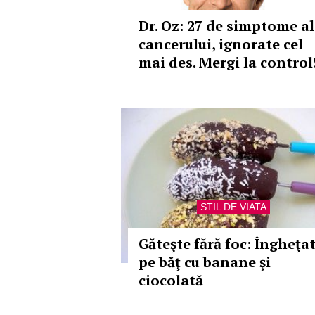
Dr. Oz: 27 de simptome al
cancerului, ignorate cel
mai des. Mergi la control
STIL DE VIATA
Găteşte fără foc: Îngheţa
pe băţ cu banane şi
ciocolată