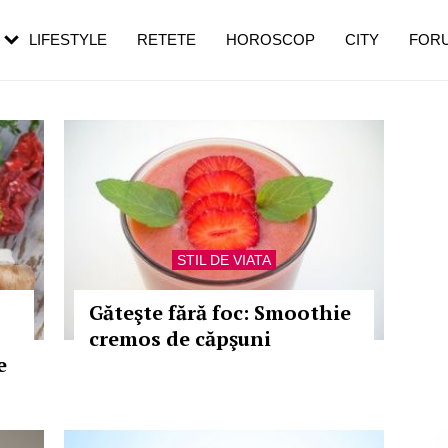
rebui să mergi
și 60 de ani. De ce te trezești mai des
pe măsură ce înaintezi în vârstă
LIFESTYLE
RETETE
HOROSCOP
CITY
FOR
STIL DE VIATA
Găteşte fără foc: Smoothie
cremos de căpşuni
e