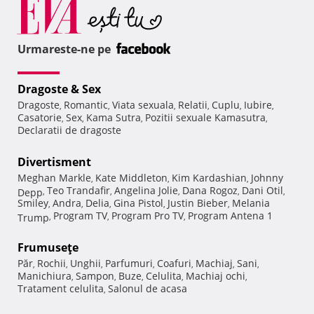
Urmareste-ne pe
Dragoste & Sex
Dragoste
Romantic
Viata sexuala
Relatii
Cuplu
Iubire
,
,
,
,
,
,
Casatorie
Sex
Kama Sutra
Pozitii sexuale Kamasutra
,
,
,
,
Declaratii de dragoste
Divertisment
Meghan Markle
Kate Middleton
Kim Kardashian
Johnny
,
,
,
Teo Trandafir
Angelina Jolie
Dana Rogoz
Dani Otil
Depp
,
,
,
,
,
Smiley
Andra
Delia
Gina Pistol
Justin Bieber
Melania
,
,
,
,
,
Program TV
Program Pro TV
Program Antena 1
Trump
,
,
,
Frumuseţe
Păr
Rochii
Unghii
Parfumuri
Coafuri
Machiaj
Sani
,
,
,
,
,
,
,
Manichiura
Sampon
Buze
Celulita
Machiaj ochi
,
,
,
,
,
Tratament celulita
Salonul de acasa
,