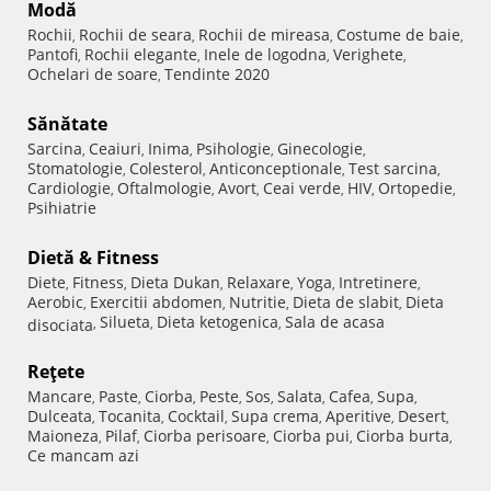
Modă
Rochii
Rochii de seara
Rochii de mireasa
Costume de baie
,
,
,
,
Pantofi
Rochii elegante
Inele de logodna
Verighete
,
,
,
,
Ochelari de soare
Tendinte 2020
,
Sănătate
Sarcina
Ceaiuri
Inima
Psihologie
Ginecologie
,
,
,
,
,
Stomatologie
Colesterol
Anticonceptionale
Test sarcina
,
,
,
,
Cardiologie
Oftalmologie
Avort
Ceai verde
HIV
Ortopedie
,
,
,
,
,
,
Psihiatrie
Dietă & Fitness
Diete
Fitness
Dieta Dukan
Relaxare
Yoga
Intretinere
,
,
,
,
,
,
Aerobic
Exercitii abdomen
Nutritie
Dieta de slabit
Dieta
,
,
,
,
Silueta
Dieta ketogenica
Sala de acasa
disociata
,
,
,
Reţete
Mancare
Paste
Ciorba
Peste
Sos
Salata
Cafea
Supa
,
,
,
,
,
,
,
,
Dulceata
Tocanita
Cocktail
Supa crema
Aperitive
Desert
,
,
,
,
,
,
Maioneza
Pilaf
Ciorba perisoare
Ciorba pui
Ciorba burta
,
,
,
,
,
Ce mancam azi