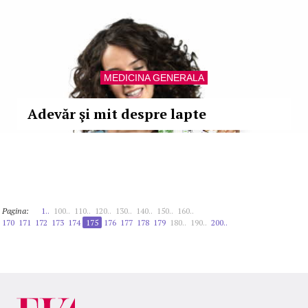
MEDICINA GENERALA
Adevăr şi mit despre lapte
Pagina:
1..
100..
110..
120..
130..
140..
150..
160..
170
171
172
173
174
175
176
177
178
179
180..
190..
200..