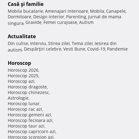
Casă şi familie
Mobila bucatarie
Amenajari interioare
Mobila
Canapele
,
,
,
,
Dormitoare
Design interior
Parenting
Jurnal de mama
,
,
,
Gravide
Femei curajoase
Autism
singura
,
,
,
Actualitate
Din culise
Interviu
Stirea zilei
Tema zilei
Iesirea din
,
,
,
,
Despărţiri celebre
Vesti Bune
Covid-19
Pandemie
autism
,
,
,
,
Horoscop
Horoscop 2026
,
Horoscop 2025
,
Horoscop azi
,
Horoscop dragoste
,
Horoscop chinezesc
,
Astrologie
,
Horoscop lunar
,
Horoscop rac azi
,
Horoscop gemeni azi
,
Horoscop fecioara azi
,
Horoscop taur azi
,
Horoscop capricorn azi
,
Horoscop scorpion azi
,