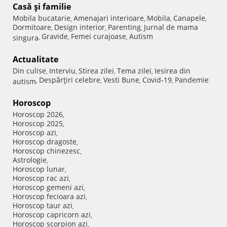
Casă şi familie
Mobila bucatarie
Amenajari interioare
Mobila
Canapele
,
,
,
,
Dormitoare
Design interior
Parenting
Jurnal de mama
,
,
,
Gravide
Femei curajoase
Autism
singura
,
,
,
Actualitate
Din culise
Interviu
Stirea zilei
Tema zilei
Iesirea din
,
,
,
,
Despărţiri celebre
Vesti Bune
Covid-19
Pandemie
autism
,
,
,
,
Horoscop
Horoscop 2026
,
Horoscop 2025
,
Horoscop azi
,
Horoscop dragoste
,
Horoscop chinezesc
,
Astrologie
,
Horoscop lunar
,
Horoscop rac azi
,
Horoscop gemeni azi
,
Horoscop fecioara azi
,
Horoscop taur azi
,
Horoscop capricorn azi
,
Horoscop scorpion azi
,