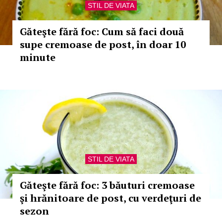
STIL DE VIATA
Găteşte fără foc: Cum să faci două
supe cremoase de post, în doar 10
minute
STIL DE VIATA
Găteşte fără foc: 3 băuturi cremoase
şi hrănitoare de post, cu verdeţuri de
sezon