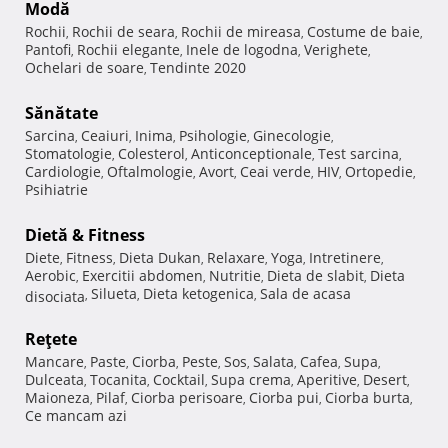
Modă
Rochii
Rochii de seara
Rochii de mireasa
Costume de baie
,
,
,
,
Pantofi
Rochii elegante
Inele de logodna
Verighete
,
,
,
,
Ochelari de soare
Tendinte 2020
,
Sănătate
Sarcina
Ceaiuri
Inima
Psihologie
Ginecologie
,
,
,
,
,
Stomatologie
Colesterol
Anticonceptionale
Test sarcina
,
,
,
,
Cardiologie
Oftalmologie
Avort
Ceai verde
HIV
Ortopedie
,
,
,
,
,
,
Psihiatrie
Dietă & Fitness
Diete
Fitness
Dieta Dukan
Relaxare
Yoga
Intretinere
,
,
,
,
,
,
Aerobic
Exercitii abdomen
Nutritie
Dieta de slabit
Dieta
,
,
,
,
Silueta
Dieta ketogenica
Sala de acasa
disociata
,
,
,
Reţete
Mancare
Paste
Ciorba
Peste
Sos
Salata
Cafea
Supa
,
,
,
,
,
,
,
,
Dulceata
Tocanita
Cocktail
Supa crema
Aperitive
Desert
,
,
,
,
,
,
Maioneza
Pilaf
Ciorba perisoare
Ciorba pui
Ciorba burta
,
,
,
,
,
Ce mancam azi