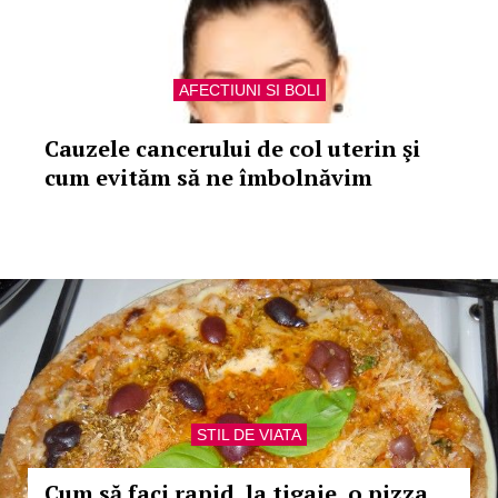
AFECTIUNI SI BOLI
Cauzele cancerului de col uterin şi
cum evităm să ne îmbolnăvim
STIL DE VIATA
Cum să faci rapid, la tigaie, o pizza