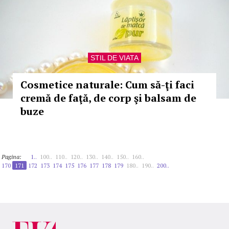
STIL DE VIATA
Cosmetice naturale: Cum să-ţi faci
cremă de faţă, de corp şi balsam de
buze
Pagina:
1..
100..
110..
120..
130..
140..
150..
160..
170
171
172
173
174
175
176
177
178
179
180..
190..
200..