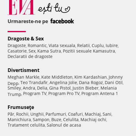
Urmareste-ne pe
Dragoste & Sex
Dragoste
Romantic
Viata sexuala
Relatii
Cuplu
Iubire
,
,
,
,
,
,
Casatorie
Sex
Kama Sutra
Pozitii sexuale Kamasutra
,
,
,
,
Declaratii de dragoste
Divertisment
Meghan Markle
Kate Middleton
Kim Kardashian
Johnny
,
,
,
Teo Trandafir
Angelina Jolie
Dana Rogoz
Dani Otil
Depp
,
,
,
,
,
Smiley
Andra
Delia
Gina Pistol
Justin Bieber
Melania
,
,
,
,
,
Program TV
Program Pro TV
Program Antena 1
Trump
,
,
,
Frumuseţe
Păr
Rochii
Unghii
Parfumuri
Coafuri
Machiaj
Sani
,
,
,
,
,
,
,
Manichiura
Sampon
Buze
Celulita
Machiaj ochi
,
,
,
,
,
Tratament celulita
Salonul de acasa
,