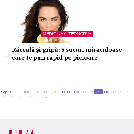
MEDICINA ALTERNATIVA
Răceală şi gripă: 5 sucuri miraculoase
care te pun rapid pe picioare
Pagina:
1..
100..
110..
120..
130..
140
141
142
143
144
145
146
147
148
149
150..
160..
170..
180..
190..
200..