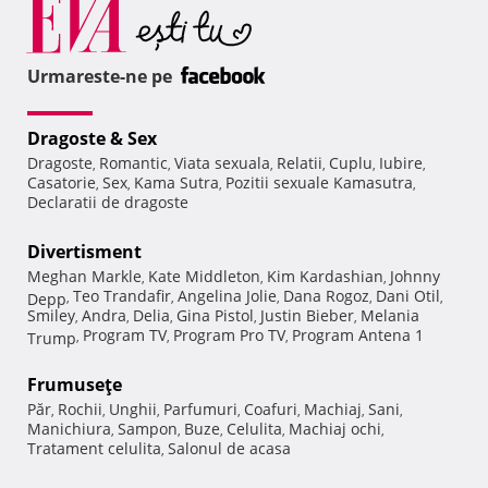
Urmareste-ne pe
Dragoste & Sex
Dragoste
Romantic
Viata sexuala
Relatii
Cuplu
Iubire
,
,
,
,
,
,
Casatorie
Sex
Kama Sutra
Pozitii sexuale Kamasutra
,
,
,
,
Declaratii de dragoste
Divertisment
Meghan Markle
Kate Middleton
Kim Kardashian
Johnny
,
,
,
Teo Trandafir
Angelina Jolie
Dana Rogoz
Dani Otil
Depp
,
,
,
,
,
Smiley
Andra
Delia
Gina Pistol
Justin Bieber
Melania
,
,
,
,
,
Program TV
Program Pro TV
Program Antena 1
Trump
,
,
,
Frumuseţe
Păr
Rochii
Unghii
Parfumuri
Coafuri
Machiaj
Sani
,
,
,
,
,
,
,
Manichiura
Sampon
Buze
Celulita
Machiaj ochi
,
,
,
,
,
Tratament celulita
Salonul de acasa
,