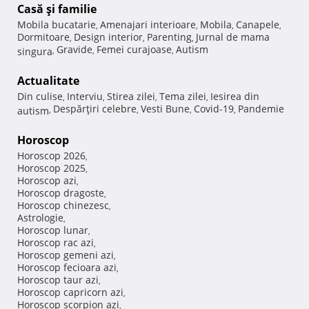
Casă şi familie
Mobila bucatarie
Amenajari interioare
Mobila
Canapele
,
,
,
,
Dormitoare
Design interior
Parenting
Jurnal de mama
,
,
,
Gravide
Femei curajoase
Autism
singura
,
,
,
Actualitate
Din culise
Interviu
Stirea zilei
Tema zilei
Iesirea din
,
,
,
,
Despărţiri celebre
Vesti Bune
Covid-19
Pandemie
autism
,
,
,
,
Horoscop
Horoscop 2026
,
Horoscop 2025
,
Horoscop azi
,
Horoscop dragoste
,
Horoscop chinezesc
,
Astrologie
,
Horoscop lunar
,
Horoscop rac azi
,
Horoscop gemeni azi
,
Horoscop fecioara azi
,
Horoscop taur azi
,
Horoscop capricorn azi
,
Horoscop scorpion azi
,