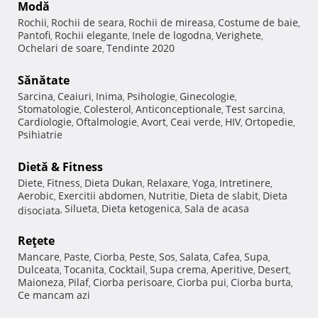
Modă
Rochii
Rochii de seara
Rochii de mireasa
Costume de baie
,
,
,
,
Pantofi
Rochii elegante
Inele de logodna
Verighete
,
,
,
,
Ochelari de soare
Tendinte 2020
,
Sănătate
Sarcina
Ceaiuri
Inima
Psihologie
Ginecologie
,
,
,
,
,
Stomatologie
Colesterol
Anticonceptionale
Test sarcina
,
,
,
,
Cardiologie
Oftalmologie
Avort
Ceai verde
HIV
Ortopedie
,
,
,
,
,
,
Psihiatrie
Dietă & Fitness
Diete
Fitness
Dieta Dukan
Relaxare
Yoga
Intretinere
,
,
,
,
,
,
Aerobic
Exercitii abdomen
Nutritie
Dieta de slabit
Dieta
,
,
,
,
Silueta
Dieta ketogenica
Sala de acasa
disociata
,
,
,
Reţete
Mancare
Paste
Ciorba
Peste
Sos
Salata
Cafea
Supa
,
,
,
,
,
,
,
,
Dulceata
Tocanita
Cocktail
Supa crema
Aperitive
Desert
,
,
,
,
,
,
Maioneza
Pilaf
Ciorba perisoare
Ciorba pui
Ciorba burta
,
,
,
,
,
Ce mancam azi