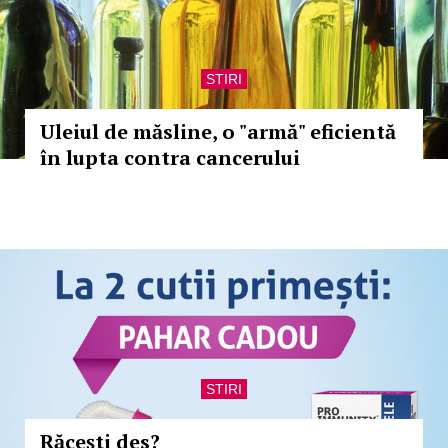
STIRI
Uleiul de măsline, o "armă" eficientă
în lupta contra cancerului
STIRI
Răcești des?