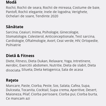
Modă
Rochii
Rochii de seara
Rochii de mireasa
Costume de baie
,
,
,
,
Pantofi
Rochii elegante
Inele de logodna
Verighete
,
,
,
,
Ochelari de soare
Tendinte 2020
,
Sănătate
Sarcina
Ceaiuri
Inima
Psihologie
Ginecologie
,
,
,
,
,
Stomatologie
Colesterol
Anticonceptionale
Test sarcina
,
,
,
,
Cardiologie
Oftalmologie
Avort
Ceai verde
HIV
Ortopedie
,
,
,
,
,
,
Psihiatrie
Dietă & Fitness
Diete
Fitness
Dieta Dukan
Relaxare
Yoga
Intretinere
,
,
,
,
,
,
Aerobic
Exercitii abdomen
Nutritie
Dieta de slabit
Dieta
,
,
,
,
Silueta
Dieta ketogenica
Sala de acasa
disociata
,
,
,
Reţete
Mancare
Paste
Ciorba
Peste
Sos
Salata
Cafea
Supa
,
,
,
,
,
,
,
,
Dulceata
Tocanita
Cocktail
Supa crema
Aperitive
Desert
,
,
,
,
,
,
Maioneza
Pilaf
Ciorba perisoare
Ciorba pui
Ciorba burta
,
,
,
,
,
Ce mancam azi