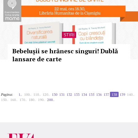
STIRI
Bebelușii se hrănesc singuri! Dublă
lansare de carte
Pagina:
1..
100..
110..
120..
130
131
132
133
134
135
136
137
138
139
140..
150..
160..
170..
180..
190..
200..