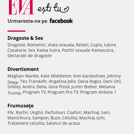
Urmareste-ne pe
Dragoste & Sex
Dragoste
Romantic
Viata sexuala
Relatii
Cuplu
Iubire
,
,
,
,
,
,
Casatorie
Sex
Kama Sutra
Pozitii sexuale Kamasutra
,
,
,
,
Declaratii de dragoste
Divertisment
Meghan Markle
Kate Middleton
Kim Kardashian
Johnny
,
,
,
Teo Trandafir
Angelina Jolie
Dana Rogoz
Dani Otil
Depp
,
,
,
,
,
Smiley
Andra
Delia
Gina Pistol
Justin Bieber
Melania
,
,
,
,
,
Program TV
Program Pro TV
Program Antena 1
Trump
,
,
,
Frumuseţe
Păr
Rochii
Unghii
Parfumuri
Coafuri
Machiaj
Sani
,
,
,
,
,
,
,
Manichiura
Sampon
Buze
Celulita
Machiaj ochi
,
,
,
,
,
Tratament celulita
Salonul de acasa
,