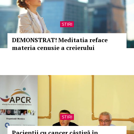
STIRI
DEMONSTRAT! Meditatia reface
materia cenusie a creierului
STIRI
Pacienţii cu cancer câştigă în