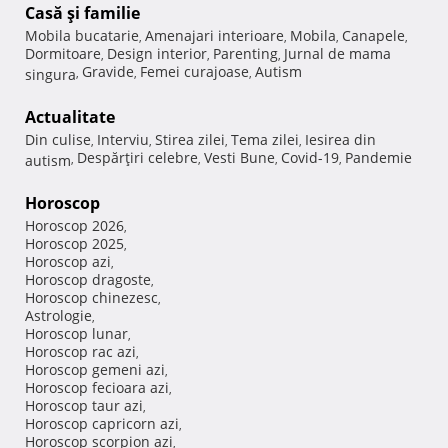
Casă şi familie
Mobila bucatarie
Amenajari interioare
Mobila
Canapele
,
,
,
,
Dormitoare
Design interior
Parenting
Jurnal de mama
,
,
,
Gravide
Femei curajoase
Autism
singura
,
,
,
Actualitate
Din culise
Interviu
Stirea zilei
Tema zilei
Iesirea din
,
,
,
,
Despărţiri celebre
Vesti Bune
Covid-19
Pandemie
autism
,
,
,
,
Horoscop
Horoscop 2026
,
Horoscop 2025
,
Horoscop azi
,
Horoscop dragoste
,
Horoscop chinezesc
,
Astrologie
,
Horoscop lunar
,
Horoscop rac azi
,
Horoscop gemeni azi
,
Horoscop fecioara azi
,
Horoscop taur azi
,
Horoscop capricorn azi
,
Horoscop scorpion azi
,