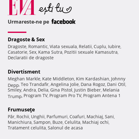
Urmareste-ne pe
Dragoste & Sex
Dragoste
Romantic
Viata sexuala
Relatii
Cuplu
Iubire
,
,
,
,
,
,
Casatorie
Sex
Kama Sutra
Pozitii sexuale Kamasutra
,
,
,
,
Declaratii de dragoste
Divertisment
Meghan Markle
Kate Middleton
Kim Kardashian
Johnny
,
,
,
Teo Trandafir
Angelina Jolie
Dana Rogoz
Dani Otil
Depp
,
,
,
,
,
Smiley
Andra
Delia
Gina Pistol
Justin Bieber
Melania
,
,
,
,
,
Program TV
Program Pro TV
Program Antena 1
Trump
,
,
,
Frumuseţe
Păr
Rochii
Unghii
Parfumuri
Coafuri
Machiaj
Sani
,
,
,
,
,
,
,
Manichiura
Sampon
Buze
Celulita
Machiaj ochi
,
,
,
,
,
Tratament celulita
Salonul de acasa
,