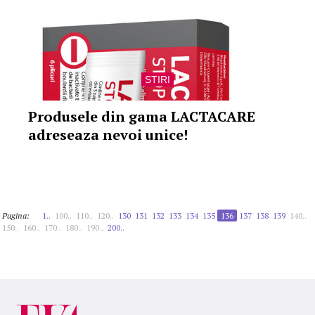
STIRI
Produsele din gama LACTACARE
adreseaza nevoi unice!
Pagina:
1..
100..
110..
120..
130
131
132
133
134
135
136
137
138
139
140..
150..
160..
170..
180..
190..
200..