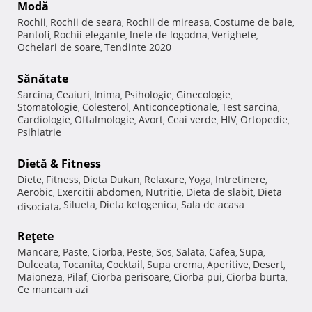
Modă
Rochii
Rochii de seara
Rochii de mireasa
Costume de baie
,
,
,
,
Pantofi
Rochii elegante
Inele de logodna
Verighete
,
,
,
,
Ochelari de soare
Tendinte 2020
,
Sănătate
Sarcina
Ceaiuri
Inima
Psihologie
Ginecologie
,
,
,
,
,
Stomatologie
Colesterol
Anticonceptionale
Test sarcina
,
,
,
,
Cardiologie
Oftalmologie
Avort
Ceai verde
HIV
Ortopedie
,
,
,
,
,
,
Psihiatrie
Dietă & Fitness
Diete
Fitness
Dieta Dukan
Relaxare
Yoga
Intretinere
,
,
,
,
,
,
Aerobic
Exercitii abdomen
Nutritie
Dieta de slabit
Dieta
,
,
,
,
Silueta
Dieta ketogenica
Sala de acasa
disociata
,
,
,
Reţete
Mancare
Paste
Ciorba
Peste
Sos
Salata
Cafea
Supa
,
,
,
,
,
,
,
,
Dulceata
Tocanita
Cocktail
Supa crema
Aperitive
Desert
,
,
,
,
,
,
Maioneza
Pilaf
Ciorba perisoare
Ciorba pui
Ciorba burta
,
,
,
,
,
Ce mancam azi