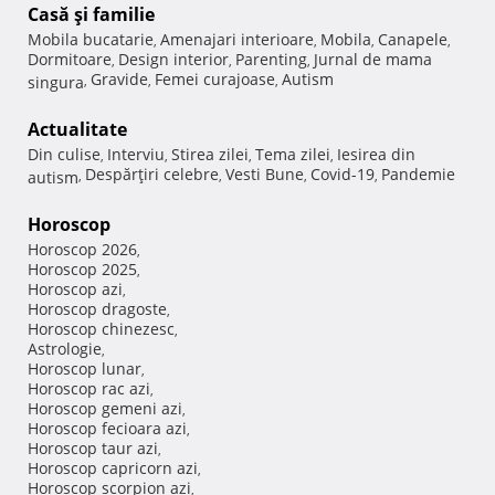
Casă şi familie
Mobila bucatarie
Amenajari interioare
Mobila
Canapele
,
,
,
,
Dormitoare
Design interior
Parenting
Jurnal de mama
,
,
,
Gravide
Femei curajoase
Autism
singura
,
,
,
Actualitate
Din culise
Interviu
Stirea zilei
Tema zilei
Iesirea din
,
,
,
,
Despărţiri celebre
Vesti Bune
Covid-19
Pandemie
autism
,
,
,
,
Horoscop
Horoscop 2026
,
Horoscop 2025
,
Horoscop azi
,
Horoscop dragoste
,
Horoscop chinezesc
,
Astrologie
,
Horoscop lunar
,
Horoscop rac azi
,
Horoscop gemeni azi
,
Horoscop fecioara azi
,
Horoscop taur azi
,
Horoscop capricorn azi
,
Horoscop scorpion azi
,