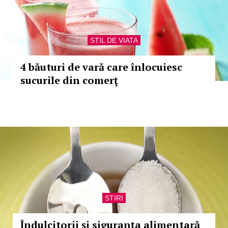
STIL DE VIATA
4 băuturi de vară care înlocuiesc
sucurile din comerţ
STIRI
Îndulcitorii și siguranța alimentară