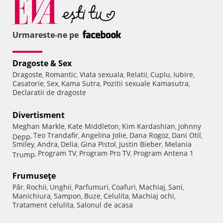
Urmareste-ne pe
Dragoste & Sex
Dragoste
Romantic
Viata sexuala
Relatii
Cuplu
Iubire
,
,
,
,
,
,
Casatorie
Sex
Kama Sutra
Pozitii sexuale Kamasutra
,
,
,
,
Declaratii de dragoste
Divertisment
Meghan Markle
Kate Middleton
Kim Kardashian
Johnny
,
,
,
Teo Trandafir
Angelina Jolie
Dana Rogoz
Dani Otil
Depp
,
,
,
,
,
Smiley
Andra
Delia
Gina Pistol
Justin Bieber
Melania
,
,
,
,
,
Program TV
Program Pro TV
Program Antena 1
Trump
,
,
,
Frumuseţe
Păr
Rochii
Unghii
Parfumuri
Coafuri
Machiaj
Sani
,
,
,
,
,
,
,
Manichiura
Sampon
Buze
Celulita
Machiaj ochi
,
,
,
,
,
Tratament celulita
Salonul de acasa
,