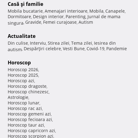
Casă şi familie
Mobila bucatarie
Amenajari interioare
Mobila
Canapele
,
,
,
,
Dormitoare
Design interior
Parenting
Jurnal de mama
,
,
,
Gravide
Femei curajoase
Autism
singura
,
,
,
Actualitate
Din culise
Interviu
Stirea zilei
Tema zilei
Iesirea din
,
,
,
,
Despărţiri celebre
Vesti Bune
Covid-19
Pandemie
autism
,
,
,
,
Horoscop
Horoscop 2026
,
Horoscop 2025
,
Horoscop azi
,
Horoscop dragoste
,
Horoscop chinezesc
,
Astrologie
,
Horoscop lunar
,
Horoscop rac azi
,
Horoscop gemeni azi
,
Horoscop fecioara azi
,
Horoscop taur azi
,
Horoscop capricorn azi
,
Horoscop scorpion azi
,