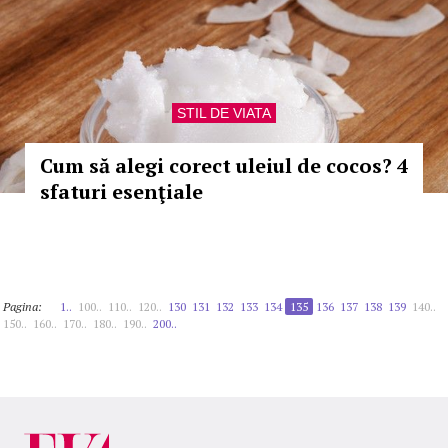
STIL DE VIATA
Cum să alegi corect uleiul de cocos? 4
sfaturi esenţiale
Pagina:
1..
100..
110..
120..
130
131
132
133
134
135
136
137
138
139
140..
150..
160..
170..
180..
190..
200..