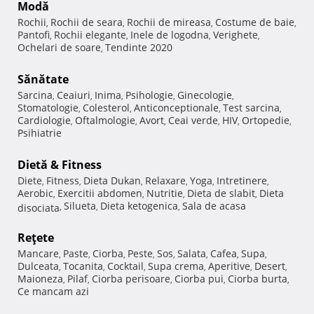
Modă
Rochii
Rochii de seara
Rochii de mireasa
Costume de baie
,
,
,
,
Pantofi
Rochii elegante
Inele de logodna
Verighete
,
,
,
,
Ochelari de soare
Tendinte 2020
,
Sănătate
Sarcina
Ceaiuri
Inima
Psihologie
Ginecologie
,
,
,
,
,
Stomatologie
Colesterol
Anticonceptionale
Test sarcina
,
,
,
,
Cardiologie
Oftalmologie
Avort
Ceai verde
HIV
Ortopedie
,
,
,
,
,
,
Psihiatrie
Dietă & Fitness
Diete
Fitness
Dieta Dukan
Relaxare
Yoga
Intretinere
,
,
,
,
,
,
Aerobic
Exercitii abdomen
Nutritie
Dieta de slabit
Dieta
,
,
,
,
Silueta
Dieta ketogenica
Sala de acasa
disociata
,
,
,
Reţete
Mancare
Paste
Ciorba
Peste
Sos
Salata
Cafea
Supa
,
,
,
,
,
,
,
,
Dulceata
Tocanita
Cocktail
Supa crema
Aperitive
Desert
,
,
,
,
,
,
Maioneza
Pilaf
Ciorba perisoare
Ciorba pui
Ciorba burta
,
,
,
,
,
Ce mancam azi