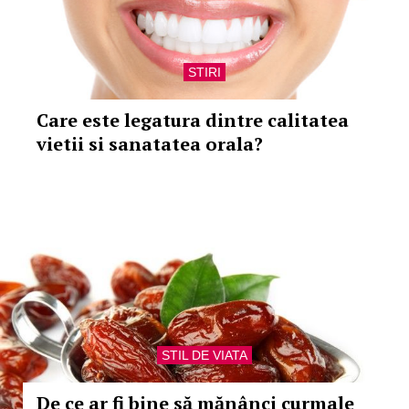
STIRI
Care este legatura dintre calitatea
vietii si sanatatea orala?
STIL DE VIATA
De ce ar fi bine să mănânci curmale