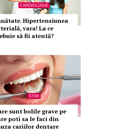
CARDIOLOGIE
ănătate. Hipertensiunea
terială, vara! La ce
ebuie să fii atentă?
STIRI
are sunt bolile grave pe
re poti sa le faci din
auza cariilor dentare