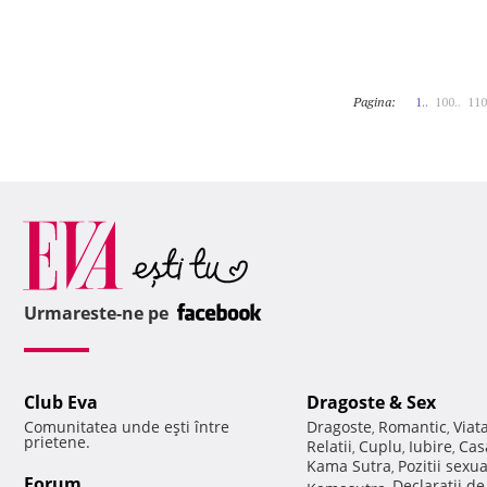
Pagina:
1..
100..
110
Urmareste-ne pe
Club Eva
Dragoste & Sex
Comunitatea unde eşti între
Dragoste
Romantic
Viat
,
,
prietene.
Relatii
Cuplu
Iubire
Cas
,
,
,
Kama Sutra
Pozitii sexu
,
Forum
Declaratii d
Kamasutra
,