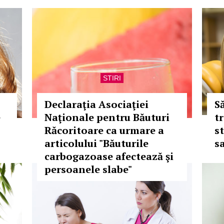
STIRI
Declaraţia Asociaţiei
S
e
Naţionale pentru Băuturi
t
Răcoritoare ca urmare a
s
articolului "Băuturile
sa
carbogazoase afectează şi
persoanele slabe"