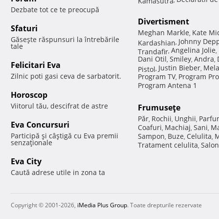
Dezbate tot ce te preocupă
Divertisment
Sfaturi
Meghan Markle
Kate Mi
,
Găseşte răspunsuri la întrebările
Johnny Dep
Kardashian
,
tale
Angelina Jolie
Trandafir
,
,
Dani Otil
Smiley
Andra
,
,
,
Felicitari Eva
Justin Bieber
Mela
Pistol
,
,
Zilnic poti gasi ceva de sarbatorit.
Program TV
Program Pro
,
Program Antena 1
Horoscop
Viitorul tău, descifrat de astre
Frumuseţe
Păr
Rochii
Unghii
Parfu
,
,
,
Eva Concursuri
Coafuri
Machiaj
Sani
Ma
,
,
,
Participă şi câştigă cu Eva premii
Sampon
Buze
Celulita
M
,
,
,
senzaţionale
Tratament celulita
Salon
,
Eva City
Caută adrese utile in zona ta
Copyright © 2001-2026,
iMedia Plus Group
. Toate drepturile rezervate