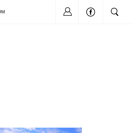
Nu ai cont?
Inregistreaza-
UM