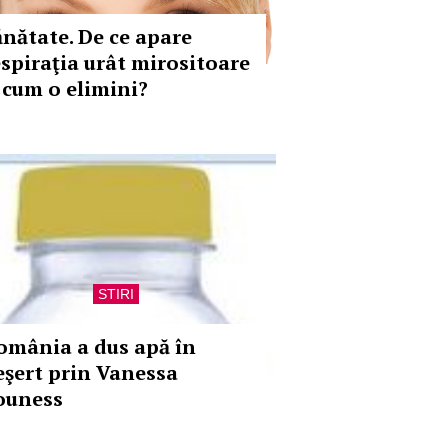
ănătate. De ce apare
espiraţia urât mirositoare
i cum o elimini?
STIRI
omânia a dus apă în
eşert prin Vanessa
ouness