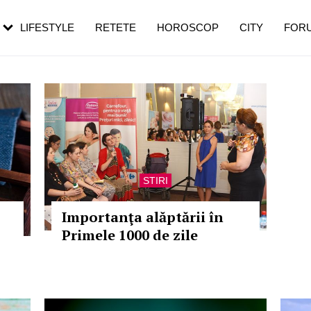
rebui să mergi
și 60 de ani. De ce te trezești mai des
pe măsură ce înaintezi în vârstă
LIFESTYLE
RETETE
HOROSCOP
CITY
FOR
STIRI
Importanţa alăptării în
Primele 1000 de zile