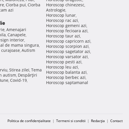
re
Ciorba pui
Ciorba
Horoscop chinezesc
,
,
,
am azi
Astrologie
,
Horoscop lunar
,
Horoscop rac azi
,
lie
Horoscop gemeni azi
,
rie
Amenajari
,
Horoscop fecioara azi
,
ila
Canapele
,
,
Horoscop taur azi
,
sign interior
,
Horoscop capricorn azi
,
nal de mama singura
,
Horoscop scorpion azi
,
 curajoase
Autism
,
Horoscop sagetator azi
,
Horoscop varsator azi
,
Horoscop pesti azi
,
Horoscop leu azi
,
rviu
Stirea zilei
Tema
,
,
Horoscop balanta azi
,
in autism
Despărţiri
,
Horoscop berbec azi
,
 Bune
Covid-19
,
,
Horoscop saptamanal
Politica de confidențialitate
|
Termeni si conditii
|
Redacţia
|
Contact