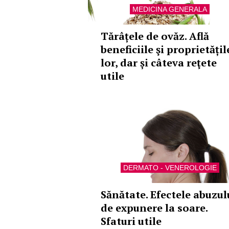
MEDICINA GENERALA
Tărâțele de ovăz. Află
beneficiile şi proprietățil
lor, dar și câteva reţete
utile
DERMATO - VENEROLOGIE
Sănătate. Efectele abuzul
de expunere la soare.
Sfaturi utile