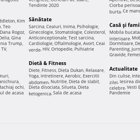
Tendinte 2020
Ciorba perisoa
Ce manc
burta
,
Sănătate
ddleton
Kim
,
Casă şi fami
p
Teo
Sarcina
Ceaiuri
Inima
Psihologie
,
,
,
,
,
Dana Rogoz
Ginecologie
Stomatologie
Colesterol
Mobila bucata
,
,
,
,
Delia
Gina
Anticonceptionale
Test sarcina
Mob
,
,
,
interioare
,
nia Trump
Cardiologie
Oftalmologie
Avort
Ceai
Dormitoare
De
,
,
,
,
,
 TV
HIV
Ortopedie
Psihiatrie
Parenting
Jur
,
verde
,
,
,
,
Gravide
Femei
,
Dietă & Fitness
Actualitate
Diete
Fitness
Dieta Dukan
Relaxare
,
,
,
,
muri
Yoga
Intretinere
Aerobic
Exercitii
Din culise
Inte
,
,
,
,
,
nichiura
Nutritie
Dieta de slabit
Iesirea d
,
abdomen
,
,
,
zilei
,
achiaj ochi
Dieta disociata
Silueta
Dieta
Vesti
,
,
,
celebre
,
ul de acasa
Sala de acasa
Pandemie
ketogenica
,