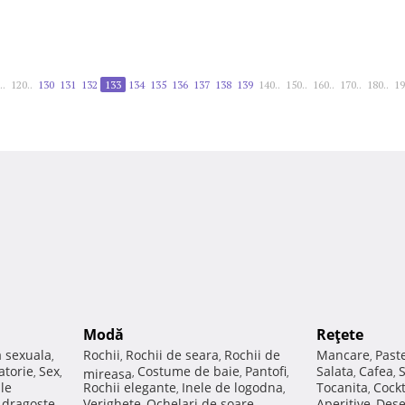
..
120..
130
131
132
133
134
135
136
137
138
139
140..
150..
160..
170..
180..
19
Modă
Reţete
a sexuala
Rochii
Rochii de seara
Rochii de
Mancare
Past
,
,
,
,
atorie
Sex
Costume de baie
Pantofi
Salata
Cafea
,
,
mireasa
,
,
,
,
,
ale
Rochii elegante
Inele de logodna
Tocanita
Cockt
,
,
,
e dragoste
Verighete
Ochelari de soare
Aperitive
Dese
,
,
,