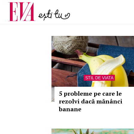
menopauză și când ar t
Carieră
la medic
Actualitate
STIL DE VIATA
5 probleme pe care le
rezolvi dacă mănânci
banane