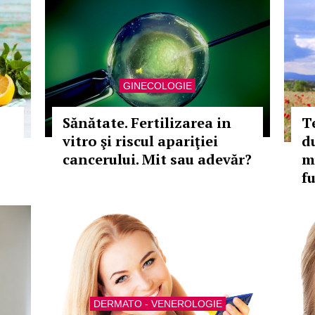
GINECOLOGIE
Sănătate. Fertilizarea in
T
vitro şi riscul apariţiei
d
cancerului. Mit sau adevăr?
m
f
DERMATO - VENEROLOGIE