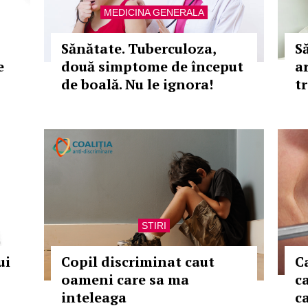
MEDICINA GENERALA
Sănătate. Tuberculoza,
S
e
două simptome de început
ar
de boală. Nu le ignora!
tr
STIRI
ui
Copil discriminat caut
C
oameni care sa ma
ca
inteleaga
c