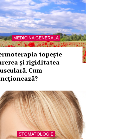
MEDICINA GENERALA
ermoterapia topește
urerea și rigiditatea
usculară. Cum
uncţionează?
STOMATOLOGIE