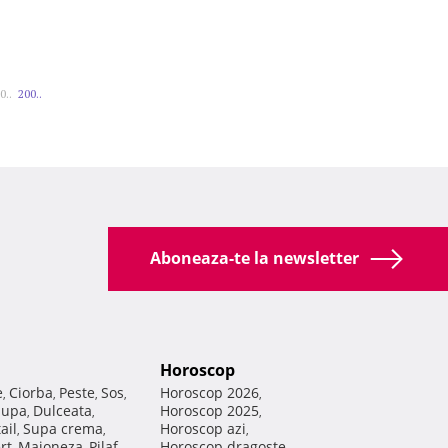
0..
200..
Aboneaza-te la newsletter
Horoscop
e
Ciorba
Peste
Sos
Horoscop 2026
,
,
,
,
,
Supa
Dulceata
Horoscop 2025
,
,
,
ail
Supa crema
Horoscop azi
,
,
,
rt
Maioneza
Pilaf
Horoscop dragoste
,
,
,
,