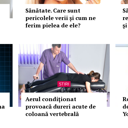
Sănătate. Care sunt
S
pericolele verii și cum ne
r
ferim pielea de ele?
ş
STIRI
Aerul condiţionat
R
ma
provoacă dureri acute de
d
coloană vertebrală
Y