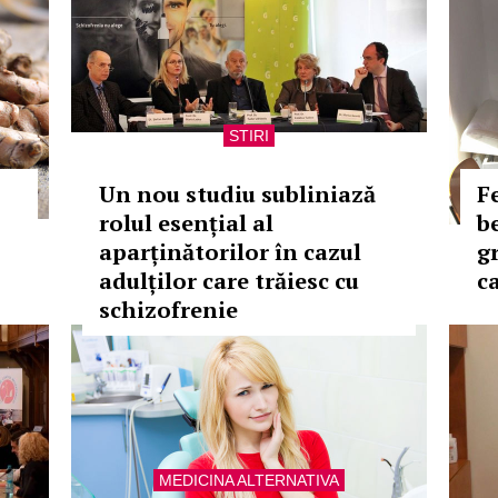
STIRI
Un nou studiu subliniază
F
rolul esențial al
b
aparținătorilor în cazul
g
adulților care trăiesc cu
c
schizofrenie
MEDICINA ALTERNATIVA