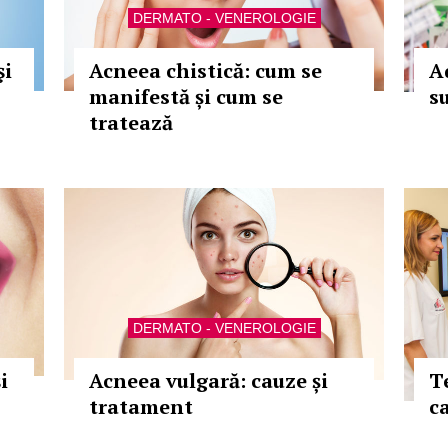
DERMATO - VENEROLOGIE
şi
Acneea chistică: cum se
Ad
manifestă și cum se
s
tratează
DERMATO - VENEROLOGIE
i
Acneea vulgară: cauze și
T
tratament
c