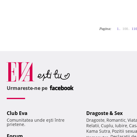
Pagina:
1..
100..
110
Urmareste-ne pe
Club Eva
Dragoste & Sex
Comunitatea unde eşti între
Dragoste
Romantic
Viat
,
,
prietene.
Relatii
Cuplu
Iubire
Cas
,
,
,
Kama Sutra
Pozitii sexu
,
Forum
Declaratii d
Kamasutra
,