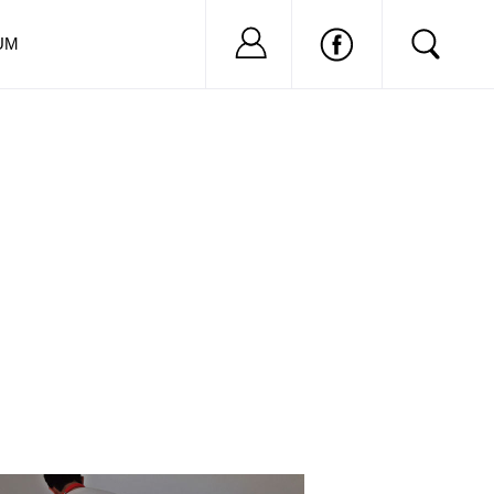
Nu ai cont?
Inregistreaza-
UM