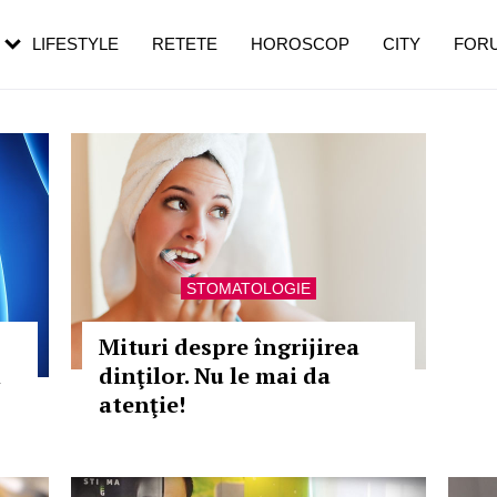
rebui să mergi
și 60 de ani. De ce te trezești mai des
pe măsură ce înaintezi în vârstă
LIFESTYLE
RETETE
HOROSCOP
CITY
FOR
STOMATOLOGIE
Mituri despre îngrijirea
n
dinţilor. Nu le mai da
atenţie!