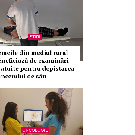
STIRI
emeile din mediul rural
eneficiază de examinări
ratuite pentru depistarea
ancerului de sân
ONCOLOGIE