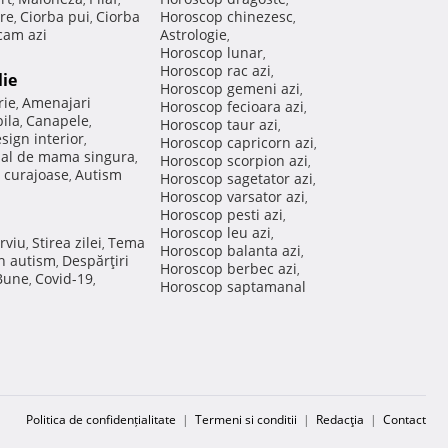
re
Ciorba pui
Ciorba
Horoscop chinezesc
,
,
,
am azi
Astrologie
,
Horoscop lunar
,
Horoscop rac azi
,
lie
Horoscop gemeni azi
,
rie
Amenajari
,
Horoscop fecioara azi
,
ila
Canapele
,
,
Horoscop taur azi
,
sign interior
,
Horoscop capricorn azi
,
nal de mama singura
,
Horoscop scorpion azi
,
 curajoase
Autism
,
Horoscop sagetator azi
,
Horoscop varsator azi
,
Horoscop pesti azi
,
Horoscop leu azi
,
rviu
Stirea zilei
Tema
,
,
Horoscop balanta azi
,
in autism
Despărţiri
,
Horoscop berbec azi
,
 Bune
Covid-19
,
,
Horoscop saptamanal
Politica de confidențialitate
|
Termeni si conditii
|
Redacţia
|
Contact