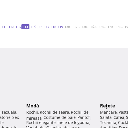
111
112
113
114
115
116
117
118
119
120..
130..
140..
150..
160..
170..
180..
19
Modă
Reţete
a sexuala
Rochii
Rochii de seara
Rochii de
Mancare
Past
,
,
,
,
atorie
Sex
Costume de baie
Pantofi
Salata
Cafea
,
,
mireasa
,
,
,
,
,
ale
Rochii elegante
Inele de logodna
Tocanita
Cockt
,
,
,
e dragoste
Verighete
Ochelari de soare
Aperitive
Dese
,
,
,