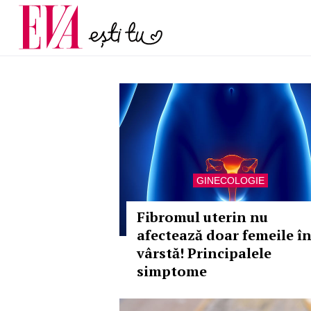
menopauză și când ar t
Carieră
la medic
Actualitate
GINECOLOGIE
Fibromul uterin nu
afectează doar femeile î
vârstă! Principalele
simptome