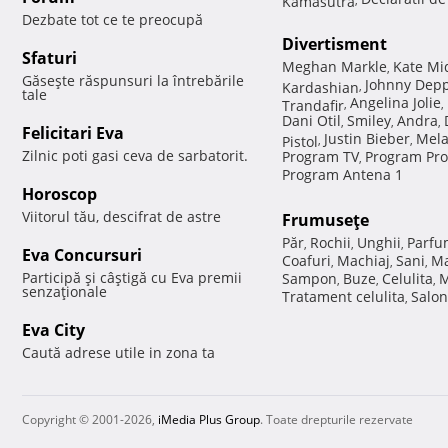
Dezbate tot ce te preocupă
Divertisment
Sfaturi
Meghan Markle
Kate Mi
,
Găseşte răspunsuri la întrebările
Johnny Dep
Kardashian
,
tale
Angelina Jolie
Trandafir
,
,
Dani Otil
Smiley
Andra
,
,
,
Felicitari Eva
Justin Bieber
Mela
Pistol
,
,
Zilnic poti gasi ceva de sarbatorit.
Program TV
Program Pro
,
Program Antena 1
Horoscop
Viitorul tău, descifrat de astre
Frumuseţe
Păr
Rochii
Unghii
Parfu
,
,
,
Eva Concursuri
Coafuri
Machiaj
Sani
Ma
,
,
,
Participă şi câştigă cu Eva premii
Sampon
Buze
Celulita
M
,
,
,
senzaţionale
Tratament celulita
Salon
,
Eva City
Caută adrese utile in zona ta
Copyright © 2001-2026,
iMedia Plus Group
. Toate drepturile rezervate