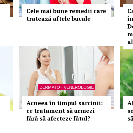
Cele mai bune remedii care
C
tratează aftele bucale
î
D
m
a
DERMATO - VENEROLOGIE
Acneea în timpul sarcinii:
A
ce tratament să urmezi
s
fără să afecteze fătul?
să