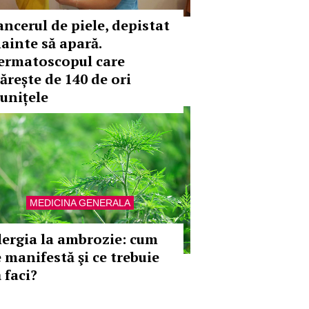
ancerul de piele, depistat
nainte să apară.
ermatoscopul care
ărește de 140 de ori
lunițele
MEDICINA GENERALA
lergia la ambrozie: cum
e manifestă şi ce trebuie
 faci?