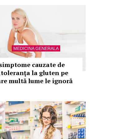
MEDICINA GENERALA
 simptome cauzate de
ntoleranţa la gluten pe
are multă lume le ignoră