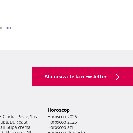
0..
200..
Aboneaza-te la newsletter
Horoscop
e
Ciorba
Peste
Sos
Horoscop 2026
,
,
,
,
,
Supa
Dulceata
Horoscop 2025
,
,
,
ail
Supa crema
Horoscop azi
,
,
,
rt
Maioneza
Pilaf
Horoscop dragoste
,
,
,
,