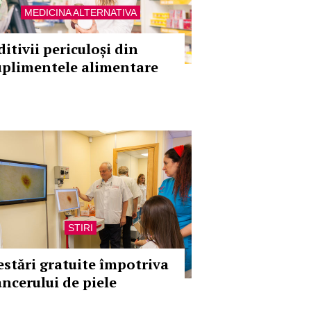
MEDICINA ALTERNATIVA
itivii periculoși din
uplimentele alimentare
STIRI
estări gratuite împotriva
ancerului de piele