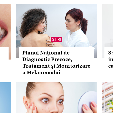
STIRI
Planul Naţional de
8
Diagnostic Precoce,
i
Tratament şi Monitorizare
c
a Melanomului