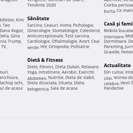
Tendinte 2020
Ciorba perisoa
Ce manc
burta
,
Sănătate
ddleton
Kim
,
Casă şi fami
p
Teo
Sarcina
Ceaiuri
Inima
Psihologie
,
,
,
,
,
Dana Rogoz
Ginecologie
Stomatologie
Colesterol
Mobila bucata
,
,
,
,
Delia
Gina
Anticonceptionale
Test sarcina
Mob
,
,
,
interioare
,
nia Trump
Cardiologie
Oftalmologie
Avort
Ceai
Dormitoare
De
,
,
,
,
,
 TV
HIV
Ortopedie
Psihiatrie
Parenting
Jur
,
verde
,
,
,
,
Gravide
Femei
,
Dietă & Fitness
Actualitate
Diete
Fitness
Dieta Dukan
Relaxare
,
,
,
,
muri
Yoga
Intretinere
Aerobic
Exercitii
Din culise
Inte
,
,
,
,
,
nichiura
Nutritie
Dieta de slabit
Iesirea d
,
abdomen
,
,
,
zilei
,
achiaj ochi
Dieta disociata
Silueta
Dieta
Vesti
,
,
,
celebre
,
ul de acasa
Sala de acasa
Pandemie
ketogenica
,