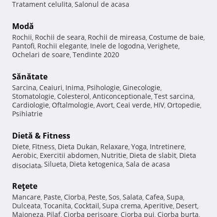
Tratament celulita
Salonul de acasa
,
Modă
Rochii
Rochii de seara
Rochii de mireasa
Costume de baie
,
,
,
,
Pantofi
Rochii elegante
Inele de logodna
Verighete
,
,
,
,
Ochelari de soare
Tendinte 2020
,
Sănătate
Sarcina
Ceaiuri
Inima
Psihologie
Ginecologie
,
,
,
,
,
Stomatologie
Colesterol
Anticonceptionale
Test sarcina
,
,
,
,
Cardiologie
Oftalmologie
Avort
Ceai verde
HIV
Ortopedie
,
,
,
,
,
,
Psihiatrie
Dietă & Fitness
Diete
Fitness
Dieta Dukan
Relaxare
Yoga
Intretinere
,
,
,
,
,
,
Aerobic
Exercitii abdomen
Nutritie
Dieta de slabit
Dieta
,
,
,
,
Silueta
Dieta ketogenica
Sala de acasa
disociata
,
,
,
Reţete
Mancare
Paste
Ciorba
Peste
Sos
Salata
Cafea
Supa
,
,
,
,
,
,
,
,
Dulceata
Tocanita
Cocktail
Supa crema
Aperitive
Desert
,
,
,
,
,
,
Maioneza
Pilaf
Ciorba perisoare
Ciorba pui
Ciorba burta
,
,
,
,
,