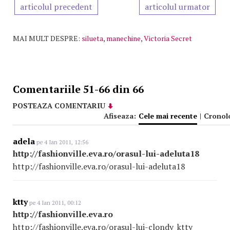
articolul precedent
articolul urmator
MAI MULT DESPRE:
silueta
,
manechine
,
Victoria Secret
Comentariile 51-66 din 66
POSTEAZA COMENTARIU
Afiseaza:
Cele mai recente
|
Cronol
adela
pe 4 Ian 2011, 12:56
http://fashionville.eva.ro/orasul-lui-adeluta18
http://fashionville.eva.ro/orasul-lui-adeluta18
ktty
pe 4 Ian 2011, 00:12
http://fashionville.eva.ro
http://fashionville.eva.ro/orasul-lui-clondy_ktty