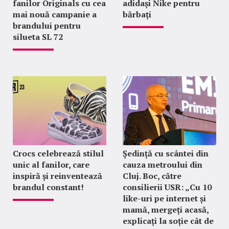
fanilor Originals cu cea
adidași Nike pentru
mai nouă campanie a
bărbați
brandului pentru
silueta SL 72
Crocs celebrează stilul
Ședință cu scântei din
unic al fanilor, care
cauza metroului din
inspiră și reinventează
Cluj. Boc, către
brandul constant!
consilierii USR: „Cu 10
like-uri pe internet și
mamă, mergeți acasă,
explicați la soție cât de