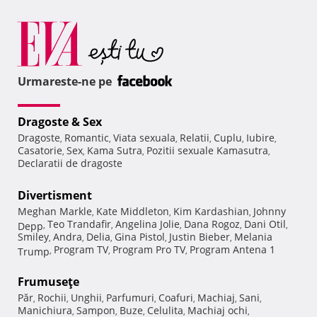
Urmareste-ne pe
Dragoste & Sex
Dragoste
Romantic
Viata sexuala
Relatii
Cuplu
Iubire
,
,
,
,
,
,
Casatorie
Sex
Kama Sutra
Pozitii sexuale Kamasutra
,
,
,
,
Declaratii de dragoste
Divertisment
Meghan Markle
Kate Middleton
Kim Kardashian
Johnny
,
,
,
Teo Trandafir
Angelina Jolie
Dana Rogoz
Dani Otil
Depp
,
,
,
,
,
Smiley
Andra
Delia
Gina Pistol
Justin Bieber
Melania
,
,
,
,
,
Program TV
Program Pro TV
Program Antena 1
Trump
,
,
,
Frumuseţe
Păr
Rochii
Unghii
Parfumuri
Coafuri
Machiaj
Sani
,
,
,
,
,
,
,
Manichiura
Sampon
Buze
Celulita
Machiaj ochi
,
,
,
,
,