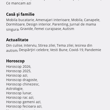
Ce mancam azi
Casă şi familie
Mobila bucatarie
Amenajari interioare
Mobila
Canapele
,
,
,
,
Dormitoare
Design interior
Parenting
Jurnal de mama
,
,
,
Gravide
Femei curajoase
Autism
singura
,
,
,
Actualitate
Din culise
Interviu
Stirea zilei
Tema zilei
Iesirea din
,
,
,
,
Despărţiri celebre
Vesti Bune
Covid-19
Pandemie
autism
,
,
,
,
Horoscop
Horoscop 2026
,
Horoscop 2025
,
Horoscop azi
,
Horoscop dragoste
,
Horoscop chinezesc
,
Astrologie
,
Horoscop lunar
,
Horoscop rac azi
,
Horoscop gemeni azi
,
Horoscop fecioara azi
,