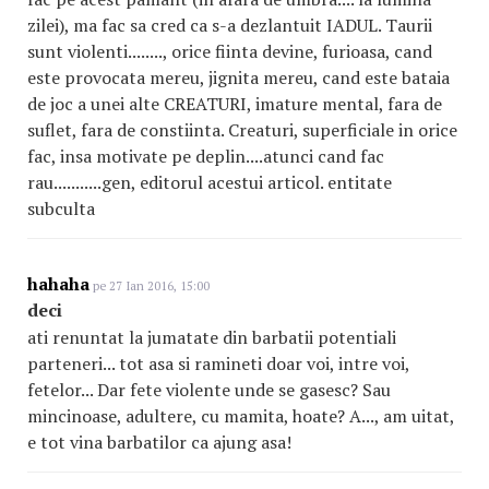
zilei), ma fac sa cred ca s-a dezlantuit IADUL. Taurii
sunt violenti........, orice fiinta devine, furioasa, cand
este provocata mereu, jignita mereu, cand este bataia
de joc a unei alte CREATURI, imature mental, fara de
suflet, fara de constiinta. Creaturi, superficiale in orice
fac, insa motivate pe deplin....atunci cand fac
rau...........gen, editorul acestui articol. entitate
subculta
hahaha
pe 27 Ian 2016, 15:00
deci
ati renuntat la jumatate din barbatii potentiali
parteneri... tot asa si ramineti doar voi, intre voi,
fetelor... Dar fete violente unde se gasesc? Sau
mincinoase, adultere, cu mamita, hoate? A..., am uitat,
e tot vina barbatilor ca ajung asa!