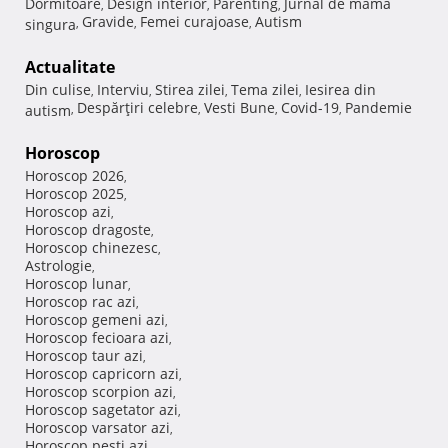
Dormitoare
Design interior
Parenting
Jurnal de mama
,
,
,
Gravide
Femei curajoase
Autism
singura
,
,
,
Actualitate
Din culise
Interviu
Stirea zilei
Tema zilei
Iesirea din
,
,
,
,
Despărţiri celebre
Vesti Bune
Covid-19
Pandemie
autism
,
,
,
,
Horoscop
Horoscop 2026
,
Horoscop 2025
,
Horoscop azi
,
Horoscop dragoste
,
Horoscop chinezesc
,
Astrologie
,
Horoscop lunar
,
Horoscop rac azi
,
Horoscop gemeni azi
,
Horoscop fecioara azi
,
Horoscop taur azi
,
Horoscop capricorn azi
,
Horoscop scorpion azi
,
Horoscop sagetator azi
,
Horoscop varsator azi
,
Horoscop pesti azi
,