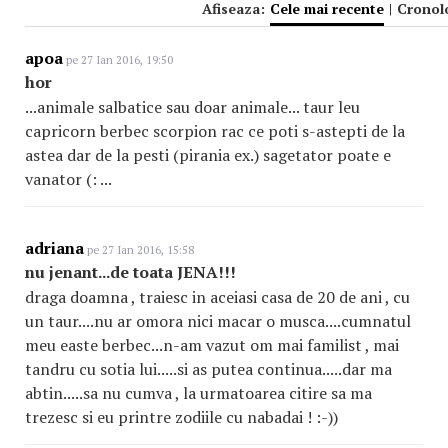
Afiseaza:
Cele mai recente
|
Cronol
apoa
pe 27 Ian 2016, 19:50
hor
...animale salbatice sau doar animale... taur leu
capricorn berbec scorpion rac ce poti s-astepti de la
astea dar de la pesti (pirania ex.) sagetator poate e
vanator (: ...
adriana
pe 27 Ian 2016, 15:58
nu jenant...de toata JENA!!!
draga doamna , traiesc in aceiasi casa de 20 de ani , cu
un taur....nu ar omora nici macar o musca....cumnatul
meu easte berbec...n-am vazut om mai familist , mai
tandru cu sotia lui.....si as putea continua.....dar ma
abtin.....sa nu cumva , la urmatoarea citire sa ma
trezesc si eu printre zodiile cu nabadai ! :-))