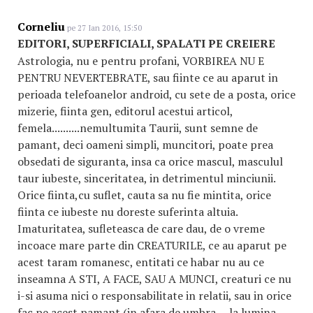
Corneliu
pe 27 Ian 2016, 15:50
EDITORI, SUPERFICIALI, SPALATI PE CREIERE
Astrologia, nu e pentru profani, VORBIREA NU E
PENTRU NEVERTEBRATE, sau fiinte ce au aparut in
perioada telefoanelor android, cu sete de a posta, orice
mizerie, fiinta gen, editorul acestui articol,
femela..........nemultumita Taurii, sunt semne de
pamant, deci oameni simpli, muncitori, poate prea
obsedati de siguranta, insa ca orice mascul, masculul
taur iubeste, sinceritatea, in detrimentul minciunii.
Orice fiinta,cu suflet, cauta sa nu fie mintita, orice
fiinta ce iubeste nu doreste suferinta altuia.
Imaturitatea, sufleteasca de care dau, de o vreme
incoace mare parte din CREATURILE, ce au aparut pe
acest taram romanesc, entitati ce habar nu au ce
inseamna A STI, A FACE, SAU A MUNCI, creaturi ce nu
i-si asuma nici o responsabilitate in relatii, sau in orice
fac pe acest pamant (in afara de umbra.... la lumina