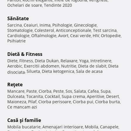
,
,
,
,
Ochelari de soare
Tendinte 2020
,
Sănătate
Sarcina
Ceaiuri
Inima
Psihologie
Ginecologie
,
,
,
,
,
Stomatologie
Colesterol
Anticonceptionale
Test sarcina
,
,
,
,
Cardiologie
Oftalmologie
Avort
Ceai verde
HIV
Ortopedie
,
,
,
,
,
,
Psihiatrie
Dietă & Fitness
Diete
Fitness
Dieta Dukan
Relaxare
Yoga
Intretinere
,
,
,
,
,
,
Aerobic
Exercitii abdomen
Nutritie
Dieta de slabit
Dieta
,
,
,
,
Silueta
Dieta ketogenica
Sala de acasa
disociata
,
,
,
Reţete
Mancare
Paste
Ciorba
Peste
Sos
Salata
Cafea
Supa
,
,
,
,
,
,
,
,
Dulceata
Tocanita
Cocktail
Supa crema
Aperitive
Desert
,
,
,
,
,
,
Maioneza
Pilaf
Ciorba perisoare
Ciorba pui
Ciorba burta
,
,
,
,
,
Ce mancam azi
Casă şi familie
Mobila bucatarie
Amenajari interioare
Mobila
Canapele
,
,
,
,