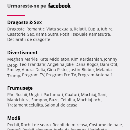
Urmareste-ne pe
Dragoste & Sex
Dragoste
Romantic
Viata sexuala
Relatii
Cuplu
Iubire
,
,
,
,
,
,
Casatorie
Sex
Kama Sutra
Pozitii sexuale Kamasutra
,
,
,
,
Declaratii de dragoste
Divertisment
Meghan Markle
Kate Middleton
Kim Kardashian
Johnny
,
,
,
Teo Trandafir
Angelina Jolie
Dana Rogoz
Dani Otil
Depp
,
,
,
,
,
Smiley
Andra
Delia
Gina Pistol
Justin Bieber
Melania
,
,
,
,
,
Program TV
Program Pro TV
Program Antena 1
Trump
,
,
,
Frumuseţe
Păr
Rochii
Unghii
Parfumuri
Coafuri
Machiaj
Sani
,
,
,
,
,
,
,
Manichiura
Sampon
Buze
Celulita
Machiaj ochi
,
,
,
,
,
Tratament celulita
Salonul de acasa
,
Modă
Rochii
Rochii de seara
Rochii de mireasa
Costume de baie
,
,
,
,
Pantofi
Rochii elegante
Inele de logodna
Verighete