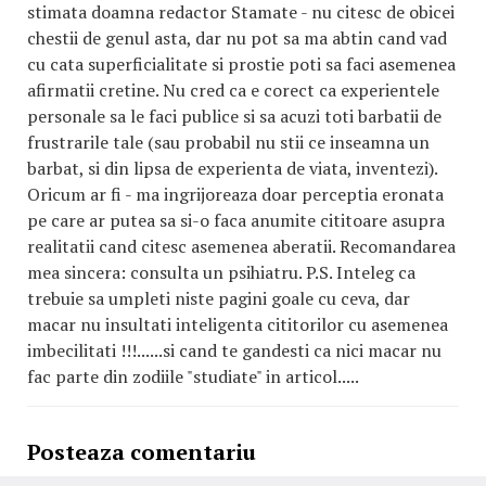
stimata doamna redactor Stamate - nu citesc de obicei
chestii de genul asta, dar nu pot sa ma abtin cand vad
cu cata superficialitate si prostie poti sa faci asemenea
afirmatii cretine. Nu cred ca e corect ca experientele
personale sa le faci publice si sa acuzi toti barbatii de
frustrarile tale (sau probabil nu stii ce inseamna un
barbat, si din lipsa de experienta de viata, inventezi).
Oricum ar fi - ma ingrijoreaza doar perceptia eronata
pe care ar putea sa si-o faca anumite cititoare asupra
realitatii cand citesc asemenea aberatii. Recomandarea
mea sincera: consulta un psihiatru. P.S. Inteleg ca
trebuie sa umpleti niste pagini goale cu ceva, dar
macar nu insultati inteligenta cititorilor cu asemenea
imbecilitati !!!......si cand te gandesti ca nici macar nu
fac parte din zodiile "studiate" in articol.....
Posteaza comentariu