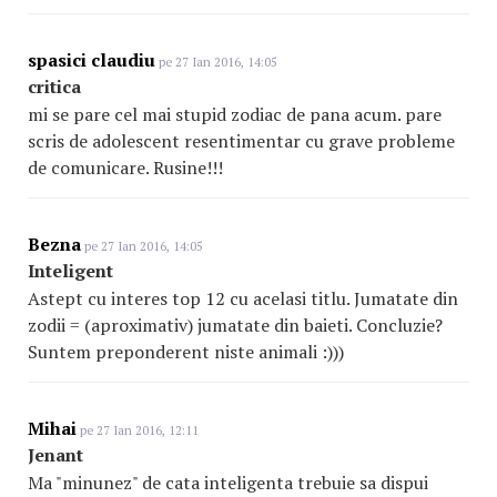
spasici claudiu
pe 27 Ian 2016, 14:05
critica
mi se pare cel mai stupid zodiac de pana acum. pare
scris de adolescent resentimentar cu grave probleme
de comunicare. Rusine!!!
Bezna
pe 27 Ian 2016, 14:05
Inteligent
Astept cu interes top 12 cu acelasi titlu. Jumatate din
zodii = (aproximativ) jumatate din baieti. Concluzie?
Suntem preponderent niste animali :)))
Mihai
pe 27 Ian 2016, 12:11
Jenant
Ma "minunez" de cata inteligenta trebuie sa dispui