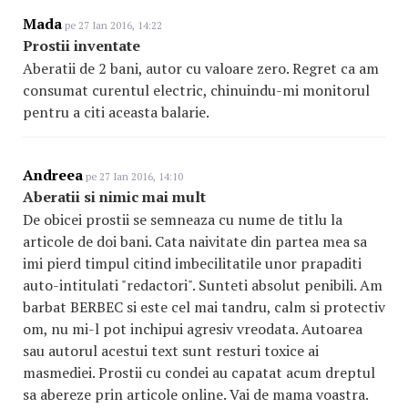
Mada
pe 27 Ian 2016, 14:22
Prostii inventate
Aberatii de 2 bani, autor cu valoare zero. Regret ca am
consumat curentul electric, chinuindu-mi monitorul
pentru a citi aceasta balarie.
Andreea
pe 27 Ian 2016, 14:10
Aberatii si nimic mai mult
De obicei prostii se semneaza cu nume de titlu la
articole de doi bani. Cata naivitate din partea mea sa
imi pierd timpul citind imbecilitatile unor prapaditi
auto-intitulati "redactori". Sunteti absolut penibili. Am
barbat BERBEC si este cel mai tandru, calm si protectiv
om, nu mi-l pot inchipui agresiv vreodata. Autoarea
sau autorul acestui text sunt resturi toxice ai
masmediei. Prostii cu condei au capatat acum dreptul
sa abereze prin articole online. Vai de mama voastra.