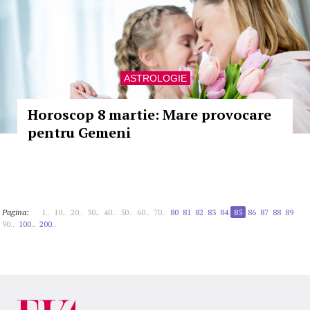
ASTROLOGIE
Horoscop 8 martie: Mare provocare
pentru Gemeni
Pagina:
1..
10..
20..
30..
40..
50..
60..
70..
80
81
82
83
84
85
86
87
88
89
90..
100..
200..