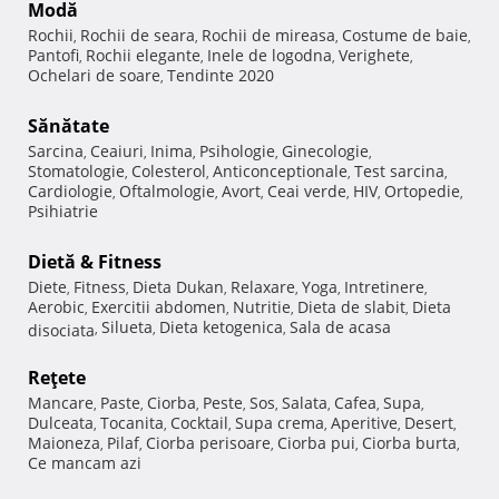
Modă
Rochii
Rochii de seara
Rochii de mireasa
Costume de baie
,
,
,
,
Pantofi
Rochii elegante
Inele de logodna
Verighete
,
,
,
,
Ochelari de soare
Tendinte 2020
,
Sănătate
Sarcina
Ceaiuri
Inima
Psihologie
Ginecologie
,
,
,
,
,
Stomatologie
Colesterol
Anticonceptionale
Test sarcina
,
,
,
,
Cardiologie
Oftalmologie
Avort
Ceai verde
HIV
Ortopedie
,
,
,
,
,
,
Psihiatrie
Dietă & Fitness
Diete
Fitness
Dieta Dukan
Relaxare
Yoga
Intretinere
,
,
,
,
,
,
Aerobic
Exercitii abdomen
Nutritie
Dieta de slabit
Dieta
,
,
,
,
Silueta
Dieta ketogenica
Sala de acasa
disociata
,
,
,
Reţete
Mancare
Paste
Ciorba
Peste
Sos
Salata
Cafea
Supa
,
,
,
,
,
,
,
,
Dulceata
Tocanita
Cocktail
Supa crema
Aperitive
Desert
,
,
,
,
,
,
Maioneza
Pilaf
Ciorba perisoare
Ciorba pui
Ciorba burta
,
,
,
,
,
Ce mancam azi