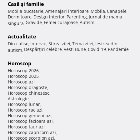
Casă şi familie
Mobila bucatarie
Amenajari interioare
Mobila
Canapele
,
,
,
,
Dormitoare
Design interior
Parenting
Jurnal de mama
,
,
,
Gravide
Femei curajoase
Autism
singura
,
,
,
Actualitate
Din culise
Interviu
Stirea zilei
Tema zilei
Iesirea din
,
,
,
,
Despărţiri celebre
Vesti Bune
Covid-19
Pandemie
autism
,
,
,
,
Horoscop
Horoscop 2026
,
Horoscop 2025
,
Horoscop azi
,
Horoscop dragoste
,
Horoscop chinezesc
,
Astrologie
,
Horoscop lunar
,
Horoscop rac azi
,
Horoscop gemeni azi
,
Horoscop fecioara azi
,
Horoscop taur azi
,
Horoscop capricorn azi
,
Horoscop scorpion azi
,