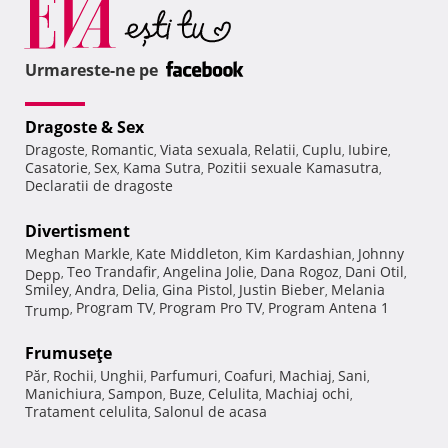
Urmareste-ne pe
Dragoste & Sex
Dragoste
Romantic
Viata sexuala
Relatii
Cuplu
Iubire
,
,
,
,
,
,
Casatorie
Sex
Kama Sutra
Pozitii sexuale Kamasutra
,
,
,
,
Declaratii de dragoste
Divertisment
Meghan Markle
Kate Middleton
Kim Kardashian
Johnny
,
,
,
Teo Trandafir
Angelina Jolie
Dana Rogoz
Dani Otil
Depp
,
,
,
,
,
Smiley
Andra
Delia
Gina Pistol
Justin Bieber
Melania
,
,
,
,
,
Program TV
Program Pro TV
Program Antena 1
Trump
,
,
,
Frumuseţe
Păr
Rochii
Unghii
Parfumuri
Coafuri
Machiaj
Sani
,
,
,
,
,
,
,
Manichiura
Sampon
Buze
Celulita
Machiaj ochi
,
,
,
,
,
Tratament celulita
Salonul de acasa
,