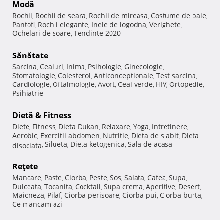
Modă
Rochii
Rochii de seara
Rochii de mireasa
Costume de baie
,
,
,
,
Pantofi
Rochii elegante
Inele de logodna
Verighete
,
,
,
,
Ochelari de soare
Tendinte 2020
,
Sănătate
Sarcina
Ceaiuri
Inima
Psihologie
Ginecologie
,
,
,
,
,
Stomatologie
Colesterol
Anticonceptionale
Test sarcina
,
,
,
,
Cardiologie
Oftalmologie
Avort
Ceai verde
HIV
Ortopedie
,
,
,
,
,
,
Psihiatrie
Dietă & Fitness
Diete
Fitness
Dieta Dukan
Relaxare
Yoga
Intretinere
,
,
,
,
,
,
Aerobic
Exercitii abdomen
Nutritie
Dieta de slabit
Dieta
,
,
,
,
Silueta
Dieta ketogenica
Sala de acasa
disociata
,
,
,
Reţete
Mancare
Paste
Ciorba
Peste
Sos
Salata
Cafea
Supa
,
,
,
,
,
,
,
,
Dulceata
Tocanita
Cocktail
Supa crema
Aperitive
Desert
,
,
,
,
,
,
Maioneza
Pilaf
Ciorba perisoare
Ciorba pui
Ciorba burta
,
,
,
,
,
Ce mancam azi