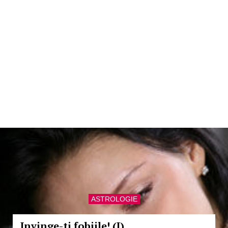
ASTROLOGIE
Invinge-ti fobiile! (I)