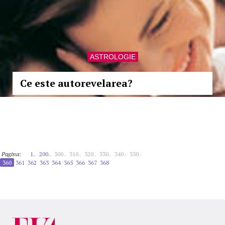
ASTROLOGIE
Ce este autorevelarea?
Pagina:
1..
200..
300..
310..
320..
330..
340..
350..
360
361
362
363
364
365
366
367
368