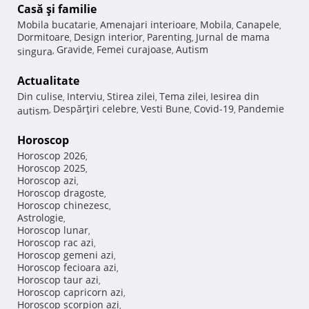
Casă şi familie
Mobila bucatarie
Amenajari interioare
Mobila
Canapele
,
,
,
,
Dormitoare
Design interior
Parenting
Jurnal de mama
,
,
,
Gravide
Femei curajoase
Autism
singura
,
,
,
Actualitate
Din culise
Interviu
Stirea zilei
Tema zilei
Iesirea din
,
,
,
,
Despărţiri celebre
Vesti Bune
Covid-19
Pandemie
autism
,
,
,
,
Horoscop
Horoscop 2026
,
Horoscop 2025
,
Horoscop azi
,
Horoscop dragoste
,
Horoscop chinezesc
,
Astrologie
,
Horoscop lunar
,
Horoscop rac azi
,
Horoscop gemeni azi
,
Horoscop fecioara azi
,
Horoscop taur azi
,
Horoscop capricorn azi
,
Horoscop scorpion azi
,