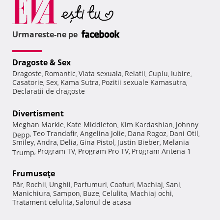
Urmareste-ne pe
Dragoste & Sex
Dragoste
Romantic
Viata sexuala
Relatii
Cuplu
Iubire
,
,
,
,
,
,
Casatorie
Sex
Kama Sutra
Pozitii sexuale Kamasutra
,
,
,
,
Declaratii de dragoste
Divertisment
Meghan Markle
Kate Middleton
Kim Kardashian
Johnny
,
,
,
Teo Trandafir
Angelina Jolie
Dana Rogoz
Dani Otil
Depp
,
,
,
,
,
Smiley
Andra
Delia
Gina Pistol
Justin Bieber
Melania
,
,
,
,
,
Program TV
Program Pro TV
Program Antena 1
Trump
,
,
,
Frumuseţe
Păr
Rochii
Unghii
Parfumuri
Coafuri
Machiaj
Sani
,
,
,
,
,
,
,
Manichiura
Sampon
Buze
Celulita
Machiaj ochi
,
,
,
,
,
Tratament celulita
Salonul de acasa
,