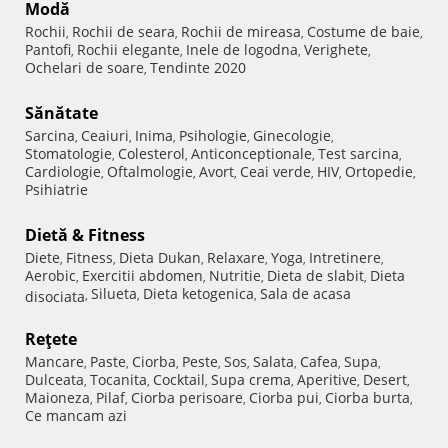
Modă
Rochii
Rochii de seara
Rochii de mireasa
Costume de baie
,
,
,
,
Pantofi
Rochii elegante
Inele de logodna
Verighete
,
,
,
,
Ochelari de soare
Tendinte 2020
,
Sănătate
Sarcina
Ceaiuri
Inima
Psihologie
Ginecologie
,
,
,
,
,
Stomatologie
Colesterol
Anticonceptionale
Test sarcina
,
,
,
,
Cardiologie
Oftalmologie
Avort
Ceai verde
HIV
Ortopedie
,
,
,
,
,
,
Psihiatrie
Dietă & Fitness
Diete
Fitness
Dieta Dukan
Relaxare
Yoga
Intretinere
,
,
,
,
,
,
Aerobic
Exercitii abdomen
Nutritie
Dieta de slabit
Dieta
,
,
,
,
Silueta
Dieta ketogenica
Sala de acasa
disociata
,
,
,
Reţete
Mancare
Paste
Ciorba
Peste
Sos
Salata
Cafea
Supa
,
,
,
,
,
,
,
,
Dulceata
Tocanita
Cocktail
Supa crema
Aperitive
Desert
,
,
,
,
,
,
Maioneza
Pilaf
Ciorba perisoare
Ciorba pui
Ciorba burta
,
,
,
,
,
Ce mancam azi