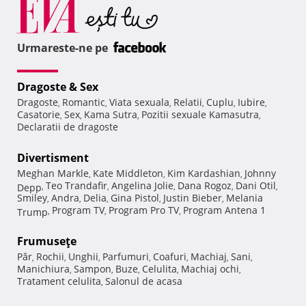
Urmareste-ne pe
Dragoste & Sex
Dragoste
Romantic
Viata sexuala
Relatii
Cuplu
Iubire
,
,
,
,
,
,
Casatorie
Sex
Kama Sutra
Pozitii sexuale Kamasutra
,
,
,
,
Declaratii de dragoste
Divertisment
Meghan Markle
Kate Middleton
Kim Kardashian
Johnny
,
,
,
Teo Trandafir
Angelina Jolie
Dana Rogoz
Dani Otil
Depp
,
,
,
,
,
Smiley
Andra
Delia
Gina Pistol
Justin Bieber
Melania
,
,
,
,
,
Program TV
Program Pro TV
Program Antena 1
Trump
,
,
,
Frumuseţe
Păr
Rochii
Unghii
Parfumuri
Coafuri
Machiaj
Sani
,
,
,
,
,
,
,
Manichiura
Sampon
Buze
Celulita
Machiaj ochi
,
,
,
,
,
Tratament celulita
Salonul de acasa
,