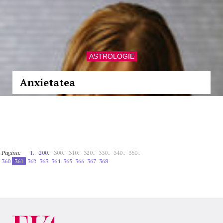
ASTROLOGIE
Anxietatea
Pagina:
1..
200..
300..
310..
320..
330..
340..
350..
360
361
362
363
364
365
366
367
368