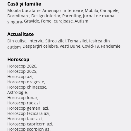
Casă şi familie
Mobila bucatarie
Amenajari interioare
Mobila
Canapele
,
,
,
,
Dormitoare
Design interior
Parenting
Jurnal de mama
,
,
,
Gravide
Femei curajoase
Autism
singura
,
,
,
Actualitate
Din culise
Interviu
Stirea zilei
Tema zilei
Iesirea din
,
,
,
,
Despărţiri celebre
Vesti Bune
Covid-19
Pandemie
autism
,
,
,
,
Horoscop
Horoscop 2026
,
Horoscop 2025
,
Horoscop azi
,
Horoscop dragoste
,
Horoscop chinezesc
,
Astrologie
,
Horoscop lunar
,
Horoscop rac azi
,
Horoscop gemeni azi
,
Horoscop fecioara azi
,
Horoscop taur azi
,
Horoscop capricorn azi
,
Horoscop scorpion azi
,