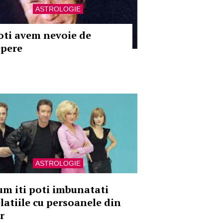
ASTROLOGIE
oti avem nevoie de
epere
ASTROLOGIE
um iti poti imbunatati
elatiile cu persoanele din
r