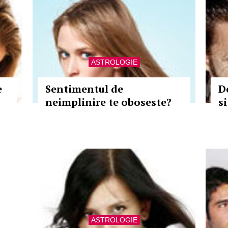
ASTROLOGIE
e
Sentimentul de
D
neimplinire te oboseste?
si
ASTROLOGIE