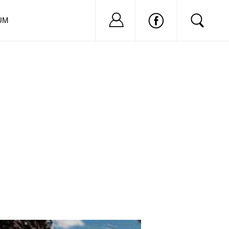
Nu ai cont?
Inregistreaza-
UM