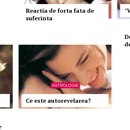
Reactia de forta fata de
"
suferinta
D
d
ASTROLOGIE
Ce este autorevelarea?
e