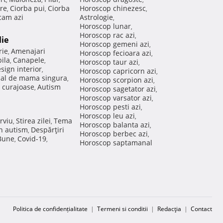
re
Ciorba pui
Ciorba
Horoscop chinezesc
,
,
,
am azi
Astrologie
,
Horoscop lunar
,
Horoscop rac azi
,
lie
Horoscop gemeni azi
,
rie
Amenajari
,
Horoscop fecioara azi
,
ila
Canapele
,
,
Horoscop taur azi
,
sign interior
,
Horoscop capricorn azi
,
nal de mama singura
,
Horoscop scorpion azi
,
 curajoase
Autism
,
Horoscop sagetator azi
,
Horoscop varsator azi
,
Horoscop pesti azi
,
Horoscop leu azi
,
rviu
Stirea zilei
Tema
,
,
Horoscop balanta azi
,
in autism
Despărţiri
,
Horoscop berbec azi
,
 Bune
Covid-19
,
,
Horoscop saptamanal
Politica de confidențialitate
|
Termeni si conditii
|
Redacţia
|
Contact