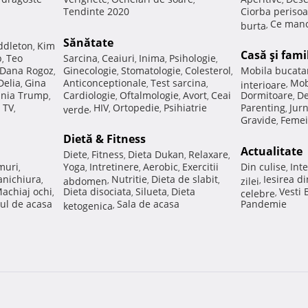
Tendinte 2020
Ciorba perisoa
Ce manc
burta
,
Sănătate
ddleton
Kim
,
Casă şi fami
p
Teo
Sarcina
Ceaiuri
Inima
Psihologie
,
,
,
,
,
Dana Rogoz
Ginecologie
Stomatologie
Colesterol
Mobila bucata
,
,
,
,
Delia
Gina
Anticonceptionale
Test sarcina
Mob
,
,
,
interioare
,
nia Trump
Cardiologie
Oftalmologie
Avort
Ceai
Dormitoare
De
,
,
,
,
,
 TV
HIV
Ortopedie
Psihiatrie
Parenting
Jur
,
verde
,
,
,
,
Gravide
Femei
,
Dietă & Fitness
Actualitate
Diete
Fitness
Dieta Dukan
Relaxare
,
,
,
,
muri
Yoga
Intretinere
Aerobic
Exercitii
Din culise
Inte
,
,
,
,
,
nichiura
Nutritie
Dieta de slabit
Iesirea d
,
abdomen
,
,
,
zilei
,
achiaj ochi
Dieta disociata
Silueta
Dieta
Vesti
,
,
,
celebre
,
ul de acasa
Sala de acasa
Pandemie
ketogenica
,