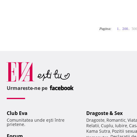
Pagina:
1..
200..
300
Urmareste-ne pe
Club Eva
Dragoste & Sex
Comunitatea unde eşti între
Dragoste
Romantic
Viat
,
,
prietene.
Relatii
Cuplu
Iubire
Cas
,
,
,
Kama Sutra
Pozitii sexu
,
Forum
Declaratii d
Kamasutra
,