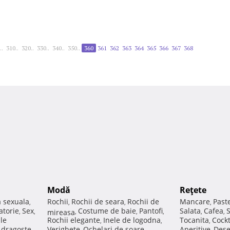
..
310..
320..
330..
340..
350..
360
361
362
363
364
365
366
367
368
Modă
Reţete
a sexuala
Rochii
Rochii de seara
Rochii de
Mancare
Past
,
,
,
,
atorie
Sex
Costume de baie
Pantofi
Salata
Cafea
,
,
mireasa
,
,
,
,
,
ale
Rochii elegante
Inele de logodna
Tocanita
Cockt
,
,
,
e dragoste
Verighete
Ochelari de soare
Aperitive
Dese
,
,
,