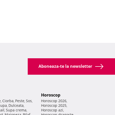
Aboneaza-te la newsletter
Horoscop
e
Ciorba
Peste
Sos
Horoscop 2026
,
,
,
,
,
Supa
Dulceata
Horoscop 2025
,
,
,
ail
Supa crema
Horoscop azi
,
,
,
rt
Maioneza
Pilaf
Horoscop dragoste
,
,
,
,