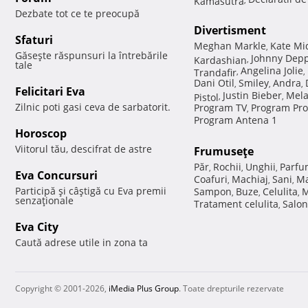
Dezbate tot ce te preocupă
Divertisment
Sfaturi
Meghan Markle
Kate Mi
,
Găseşte răspunsuri la întrebările
Johnny Dep
Kardashian
,
tale
Angelina Jolie
Trandafir
,
,
Dani Otil
Smiley
Andra
,
,
,
Felicitari Eva
Justin Bieber
Mela
Pistol
,
,
Zilnic poti gasi ceva de sarbatorit.
Program TV
Program Pro
,
Program Antena 1
Horoscop
Viitorul tău, descifrat de astre
Frumuseţe
Păr
Rochii
Unghii
Parfu
,
,
,
Eva Concursuri
Coafuri
Machiaj
Sani
Ma
,
,
,
Participă şi câştigă cu Eva premii
Sampon
Buze
Celulita
M
,
,
,
senzaţionale
Tratament celulita
Salon
,
Eva City
Caută adrese utile in zona ta
Copyright © 2001-2026,
iMedia Plus Group
. Toate drepturile rezervate