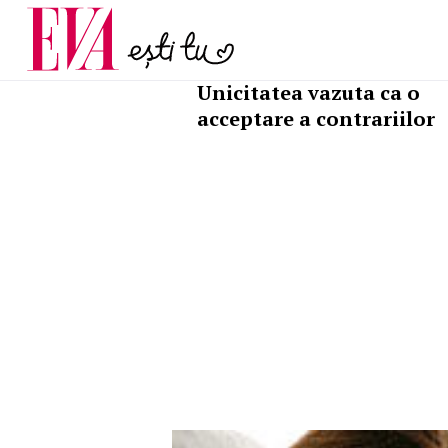
și 60 de ani. De ce te t
Carieră
pe măsură ce înaintez
Actualitate
ASTROLOGIE
Unicitatea vazuta ca o
acceptare a contrariilor