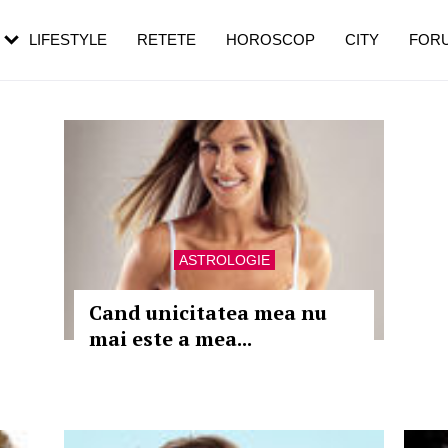
rezești mai des
Cât durează, cum te pregătești și cât
i în vârstă
de dureroasă este investigația
LIFESTYLE
RETETE
HOROSCOP
CITY
FOR
ASTROLOGIE
Cand unicitatea mea nu
mai este a mea...