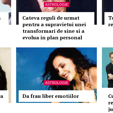
ASTROLOGIE
a
Cateva reguli de urmat
T
pentru a supravietui unei
r
transformari de sine si a
evolua in plan personal
ASTROLOGIE
ra
Da frau liber emotiilor
C
r
ju