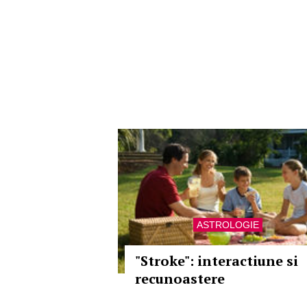
ASTROLOGIE
"Stroke": interactiune si
recunoastere