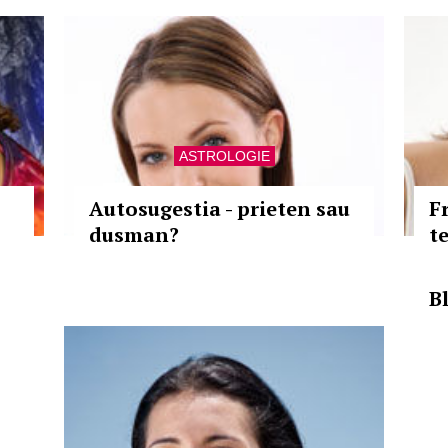
ASTROLOGIE
Autosugestia - prieten sau
F
dusman?
t
Bl