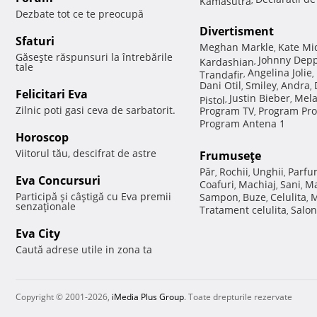
Dezbate tot ce te preocupă
Divertisment
Sfaturi
Meghan Markle
Kate Mi
,
Găseşte răspunsuri la întrebările
Johnny Dep
Kardashian
,
tale
Angelina Jolie
Trandafir
,
,
Dani Otil
Smiley
Andra
,
,
,
Felicitari Eva
Justin Bieber
Mela
Pistol
,
,
Zilnic poti gasi ceva de sarbatorit.
Program TV
Program Pro
,
Program Antena 1
Horoscop
Viitorul tău, descifrat de astre
Frumuseţe
Păr
Rochii
Unghii
Parfu
,
,
,
Eva Concursuri
Coafuri
Machiaj
Sani
Ma
,
,
,
Participă şi câştigă cu Eva premii
Sampon
Buze
Celulita
M
,
,
,
senzaţionale
Tratament celulita
Salon
,
Eva City
Caută adrese utile in zona ta
Copyright © 2001-2026,
iMedia Plus Group
. Toate drepturile rezervate