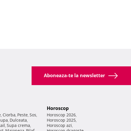
Aboneaza-te la newsletter
Horoscop
e
Ciorba
Peste
Sos
Horoscop 2026
,
,
,
,
,
Supa
Dulceata
Horoscop 2025
,
,
,
ail
Supa crema
Horoscop azi
,
,
,
rt
Maioneza
Pilaf
Horoscop dragoste
,
,
,
,