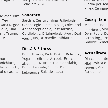
Tendinte 2020
Ciorba perisoa
Ce manc
burta
,
Sănătate
ddleton
Kim
,
Casă şi fami
p
Teo
Sarcina
Ceaiuri
Inima
Psihologie
,
,
,
,
,
Dana Rogoz
Ginecologie
Stomatologie
Colesterol
Mobila bucata
,
,
,
,
Delia
Gina
Anticonceptionale
Test sarcina
Mob
,
,
,
interioare
,
nia Trump
Cardiologie
Oftalmologie
Avort
Ceai
Dormitoare
De
,
,
,
,
,
 TV
HIV
Ortopedie
Psihiatrie
Parenting
Jur
,
verde
,
,
,
,
Gravide
Femei
,
Dietă & Fitness
Actualitate
Diete
Fitness
Dieta Dukan
Relaxare
,
,
,
,
muri
Yoga
Intretinere
Aerobic
Exercitii
Din culise
Inte
,
,
,
,
,
nichiura
Nutritie
Dieta de slabit
Iesirea d
,
abdomen
,
,
,
zilei
,
achiaj ochi
Dieta disociata
Silueta
Dieta
Vesti
,
,
,
celebre
,
ul de acasa
Sala de acasa
Pandemie
ketogenica
,