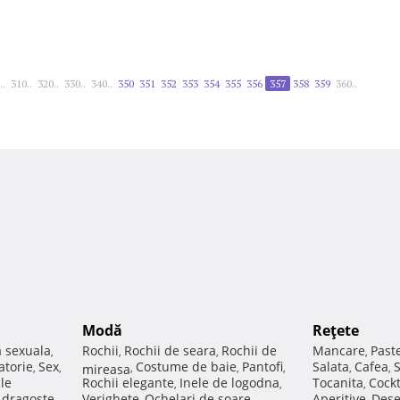
..
310..
320..
330..
340..
350
351
352
353
354
355
356
357
358
359
360..
Modă
Reţete
a sexuala
Rochii
Rochii de seara
Rochii de
Mancare
Past
,
,
,
,
atorie
Sex
Costume de baie
Pantofi
Salata
Cafea
,
,
mireasa
,
,
,
,
,
ale
Rochii elegante
Inele de logodna
Tocanita
Cockt
,
,
,
e dragoste
Verighete
Ochelari de soare
Aperitive
Dese
,
,
,