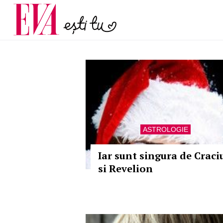
și 60 de ani. De ce te t
Carieră
pe măsură ce înaintez
Actualitate
ASTROLOGIE
Iar sunt singura de Craci
si Revelion