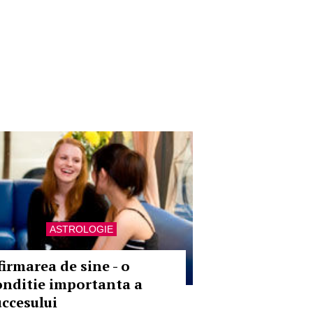
ASTROLOGIE
firmarea de sine - o
onditie importanta a
uccesului