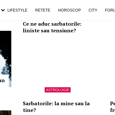
rezești mai des
Cât durează, cum te pregătești și cât
i în vârstă
de dureroasă este investigația
LIFESTYLE
RETETE
HOROSCOP
CITY
FOR
ASTROLOGIE
Ce ne aduc sarbatorile:
liniste sau tensiune?
un
ASTROLOGIE
Sarbatorile: la mine sau la
P
tine?
f