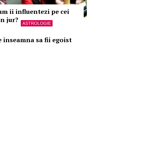
um ii influentezi pe cei
in jur?
ASTROLOGIE
e inseamna sa fii egoist