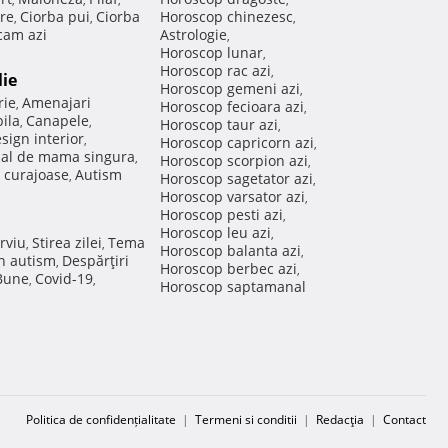
re
Ciorba pui
Ciorba
Horoscop chinezesc
,
,
,
am azi
Astrologie
,
Horoscop lunar
,
Horoscop rac azi
,
lie
Horoscop gemeni azi
,
rie
Amenajari
,
Horoscop fecioara azi
,
ila
Canapele
,
,
Horoscop taur azi
,
sign interior
,
Horoscop capricorn azi
,
nal de mama singura
,
Horoscop scorpion azi
,
 curajoase
Autism
,
Horoscop sagetator azi
,
Horoscop varsator azi
,
Horoscop pesti azi
,
Horoscop leu azi
,
rviu
Stirea zilei
Tema
,
,
Horoscop balanta azi
,
in autism
Despărţiri
,
Horoscop berbec azi
,
 Bune
Covid-19
,
,
Horoscop saptamanal
Politica de confidențialitate
|
Termeni si conditii
|
Redacţia
|
Contact