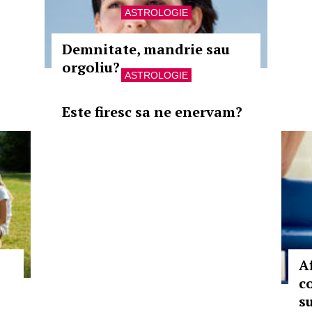
ASTROLOGIE
Demnitate, mandrie sau
orgoliu?
ASTROLOGIE
Este firesc sa ne enervam?
A
c
s