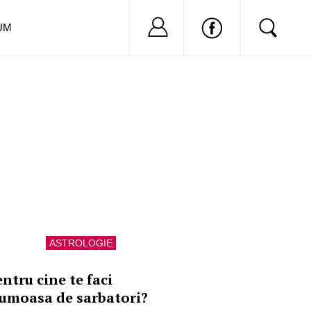
Nu ai cont?
Inregistreaza-
UM
ASTROLOGIE
entru cine te faci
rumoasa de sarbatori?