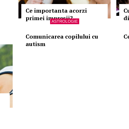
Ce importanta acorzi
C
primei impresii?
d
ASTROLOGIE
Comunicarea copilului cu
C
autism