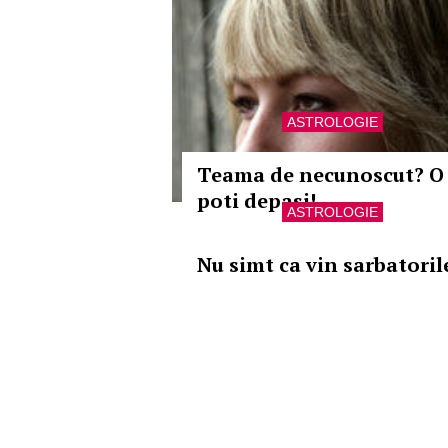
ASTROLOGIE
Teama de necunoscut? O
poti depasi!
ASTROLOGIE
Nu simt ca vin sarbatoril