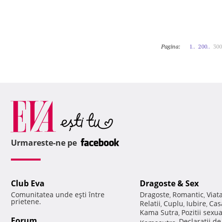
Pagina:
1..
200..
300
Urmareste-ne pe
Club Eva
Dragoste & Sex
Comunitatea unde eşti între
Dragoste
Romantic
Viat
,
,
prietene.
Relatii
Cuplu
Iubire
Cas
,
,
,
Kama Sutra
Pozitii sexu
,
Forum
Declaratii d
Kamasutra
,