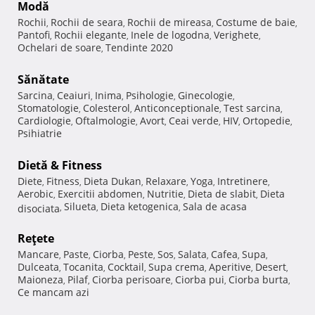
Modă
Rochii
Rochii de seara
Rochii de mireasa
Costume de baie
,
,
,
,
Pantofi
Rochii elegante
Inele de logodna
Verighete
,
,
,
,
Ochelari de soare
Tendinte 2020
,
Sănătate
Sarcina
Ceaiuri
Inima
Psihologie
Ginecologie
,
,
,
,
,
Stomatologie
Colesterol
Anticonceptionale
Test sarcina
,
,
,
,
Cardiologie
Oftalmologie
Avort
Ceai verde
HIV
Ortopedie
,
,
,
,
,
,
Psihiatrie
Dietă & Fitness
Diete
Fitness
Dieta Dukan
Relaxare
Yoga
Intretinere
,
,
,
,
,
,
Aerobic
Exercitii abdomen
Nutritie
Dieta de slabit
Dieta
,
,
,
,
Silueta
Dieta ketogenica
Sala de acasa
disociata
,
,
,
Reţete
Mancare
Paste
Ciorba
Peste
Sos
Salata
Cafea
Supa
,
,
,
,
,
,
,
,
Dulceata
Tocanita
Cocktail
Supa crema
Aperitive
Desert
,
,
,
,
,
,
Maioneza
Pilaf
Ciorba perisoare
Ciorba pui
Ciorba burta
,
,
,
,
,
Ce mancam azi