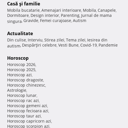
Casă şi familie
Mobila bucatarie
Amenajari interioare
Mobila
Canapele
,
,
,
,
Dormitoare
Design interior
Parenting
Jurnal de mama
,
,
,
Gravide
Femei curajoase
Autism
singura
,
,
,
Actualitate
Din culise
Interviu
Stirea zilei
Tema zilei
Iesirea din
,
,
,
,
Despărţiri celebre
Vesti Bune
Covid-19
Pandemie
autism
,
,
,
,
Horoscop
Horoscop 2026
,
Horoscop 2025
,
Horoscop azi
,
Horoscop dragoste
,
Horoscop chinezesc
,
Astrologie
,
Horoscop lunar
,
Horoscop rac azi
,
Horoscop gemeni azi
,
Horoscop fecioara azi
,
Horoscop taur azi
,
Horoscop capricorn azi
,
Horoscop scorpion azi
,