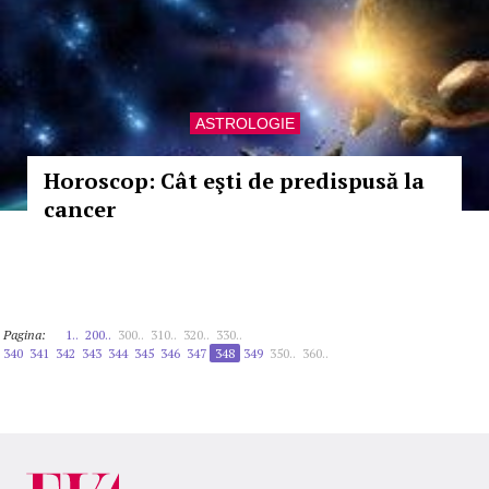
ASTROLOGIE
Horoscop: Cât eşti de predispusă la
cancer
Pagina:
1..
200..
300..
310..
320..
330..
340
341
342
343
344
345
346
347
348
349
350..
360..