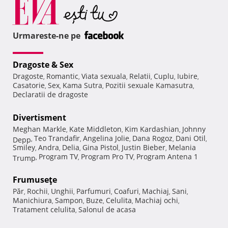
Urmareste-ne pe
Dragoste & Sex
Dragoste
Romantic
Viata sexuala
Relatii
Cuplu
Iubire
,
,
,
,
,
,
Casatorie
Sex
Kama Sutra
Pozitii sexuale Kamasutra
,
,
,
,
Declaratii de dragoste
Divertisment
Meghan Markle
Kate Middleton
Kim Kardashian
Johnny
,
,
,
Teo Trandafir
Angelina Jolie
Dana Rogoz
Dani Otil
Depp
,
,
,
,
,
Smiley
Andra
Delia
Gina Pistol
Justin Bieber
Melania
,
,
,
,
,
Program TV
Program Pro TV
Program Antena 1
Trump
,
,
,
Frumuseţe
Păr
Rochii
Unghii
Parfumuri
Coafuri
Machiaj
Sani
,
,
,
,
,
,
,
Manichiura
Sampon
Buze
Celulita
Machiaj ochi
,
,
,
,
,
Tratament celulita
Salonul de acasa
,