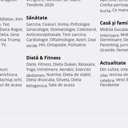
Tendinte 2020
Ciorba perisoa
Ce manc
burta
,
Sănătate
ddleton
Kim
,
Casă şi fami
p
Teo
Sarcina
Ceaiuri
Inima
Psihologie
,
,
,
,
,
Dana Rogoz
Ginecologie
Stomatologie
Colesterol
Mobila bucata
,
,
,
,
Delia
Gina
Anticonceptionale
Test sarcina
Mob
,
,
,
interioare
,
nia Trump
Cardiologie
Oftalmologie
Avort
Ceai
Dormitoare
De
,
,
,
,
,
 TV
HIV
Ortopedie
Psihiatrie
Parenting
Jur
,
verde
,
,
,
,
Gravide
Femei
,
Dietă & Fitness
Actualitate
Diete
Fitness
Dieta Dukan
Relaxare
,
,
,
,
muri
Yoga
Intretinere
Aerobic
Exercitii
Din culise
Inte
,
,
,
,
,
nichiura
Nutritie
Dieta de slabit
Iesirea d
,
abdomen
,
,
,
zilei
,
achiaj ochi
Dieta disociata
Silueta
Dieta
Vesti
,
,
,
celebre
,
ul de acasa
Sala de acasa
Pandemie
ketogenica
,