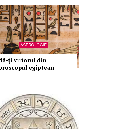
ASTROLOGIE
lă-ţi viitorul din
oroscopul egiptean