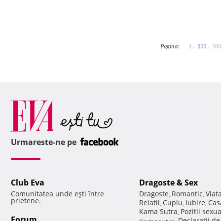
Pagina:
1..
200..
300
Urmareste-ne pe
Club Eva
Dragoste & Sex
Comunitatea unde eşti între
Dragoste
Romantic
Viat
,
,
prietene.
Relatii
Cuplu
Iubire
Cas
,
,
,
Kama Sutra
Pozitii sexu
,
Forum
Declaratii d
Kamasutra
,