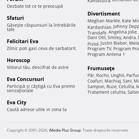
Dezbate tot ce te preocupă
Divertisment
Sfaturi
Meghan Markle
Kate Mi
,
Găseşte răspunsuri la întrebările
Johnny Dep
Kardashian
,
tale
Angelina Jolie
Trandafir
,
,
Dani Otil
Smiley
Andra
,
,
,
Felicitari Eva
Justin Bieber
Mela
Pistol
,
,
Zilnic poti gasi ceva de sarbatorit.
Program TV
Program Pro
,
Program Antena 1
Horoscop
Viitorul tău, descifrat de astre
Frumuseţe
Păr
Rochii
Unghii
Parfu
,
,
,
Eva Concursuri
Coafuri
Machiaj
Sani
Ma
,
,
,
Participă şi câştigă cu Eva premii
Sampon
Buze
Celulita
M
,
,
,
senzaţionale
Tratament celulita
Salon
,
Eva City
Caută adrese utile in zona ta
Copyright © 2001-2026,
iMedia Plus Group
. Toate drepturile rezervate