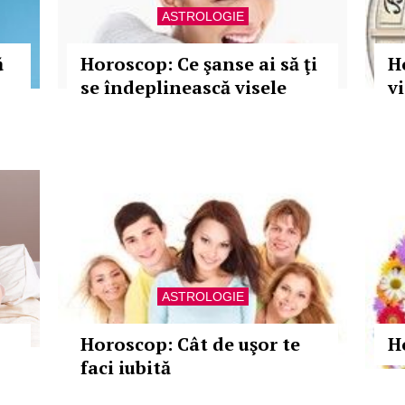
ASTROLOGIE
ă
Horoscop: Ce şanse ai să ţi
H
se îndeplinească visele
v
ASTROLOGIE
Horoscop: Cât de uşor te
H
faci iubită