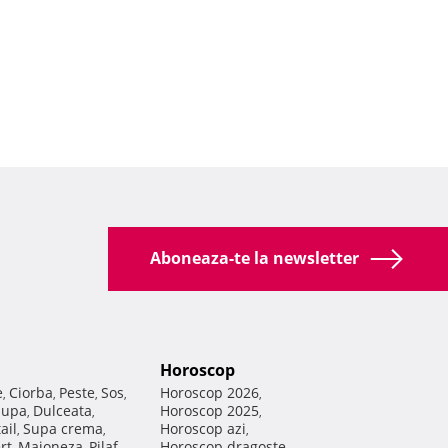
Aboneaza-te la newsletter
Horoscop
e
Ciorba
Peste
Sos
Horoscop 2026
,
,
,
,
,
Supa
Dulceata
Horoscop 2025
,
,
,
ail
Supa crema
Horoscop azi
,
,
,
rt
Maioneza
Pilaf
Horoscop dragoste
,
,
,
,