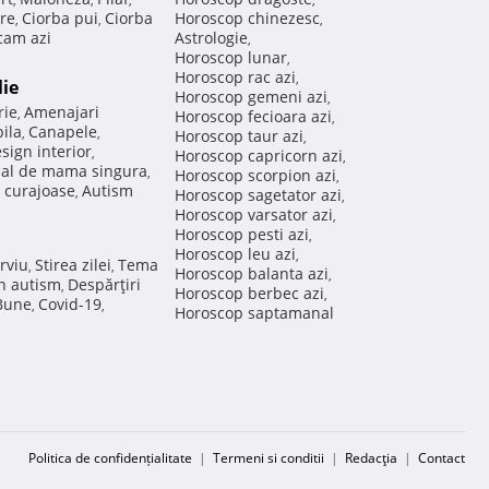
re
Ciorba pui
Ciorba
Horoscop chinezesc
,
,
,
am azi
Astrologie
,
Horoscop lunar
,
Horoscop rac azi
,
lie
Horoscop gemeni azi
,
rie
Amenajari
,
Horoscop fecioara azi
,
ila
Canapele
,
,
Horoscop taur azi
,
sign interior
,
Horoscop capricorn azi
,
nal de mama singura
,
Horoscop scorpion azi
,
 curajoase
Autism
,
Horoscop sagetator azi
,
Horoscop varsator azi
,
Horoscop pesti azi
,
Horoscop leu azi
,
rviu
Stirea zilei
Tema
,
,
Horoscop balanta azi
,
in autism
Despărţiri
,
Horoscop berbec azi
,
 Bune
Covid-19
,
,
Horoscop saptamanal
Politica de confidențialitate
|
Termeni si conditii
|
Redacţia
|
Contact