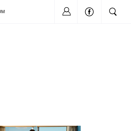
Nu ai cont?
Inregistreaza-
UM