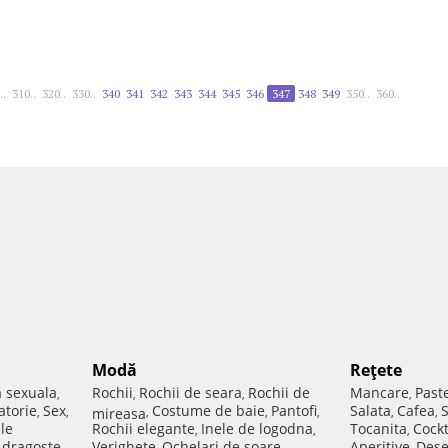
..
310..
320..
330..
340
341
342
343
344
345
346
347
348
349
350..
360..
Modă
Reţete
a sexuala
Rochii
Rochii de seara
Rochii de
Mancare
Past
,
,
,
,
atorie
Sex
Costume de baie
Pantofi
Salata
Cafea
,
,
mireasa
,
,
,
,
,
ale
Rochii elegante
Inele de logodna
Tocanita
Cockt
,
,
,
e dragoste
Verighete
Ochelari de soare
Aperitive
Dese
,
,
,