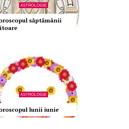
ASTROLOGIE
oroscopul săptămânii
iitoare
ASTROLOGIE
oroscopul lunii iunie