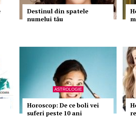
e
Destinul din spatele
H
numelui tău
m
ASTROLOGIE
Horoscop: De ce boli vei
H
suferi peste 10 ani
re