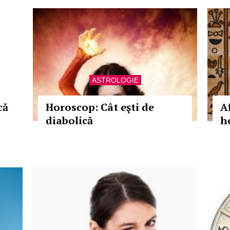
ASTROLOGIE
că
Horoscop: Cât eşti de
Af
diabolică
h