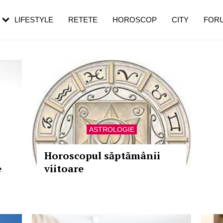
rebui să mergi
și 60 de ani. De ce te trezești mai des
pe măsură ce înaintezi în vârstă
LIFESTYLE
RETETE
HOROSCOP
CITY
FOR
ASTROLOGIE
Horoscopul săptămânii
e
viitoare