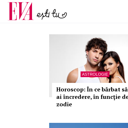
menopauză și când ar t
Carieră
la medic
Actualitate
ASTROLOGIE
Horoscop: În ce bărbat să
ai încredere, în funcţie d
zodie