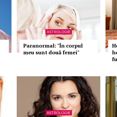
ASTROLOGIE
Paranormal: "În corpul
H
meu sunt două femei"
ho
f
ASTROLOGIE