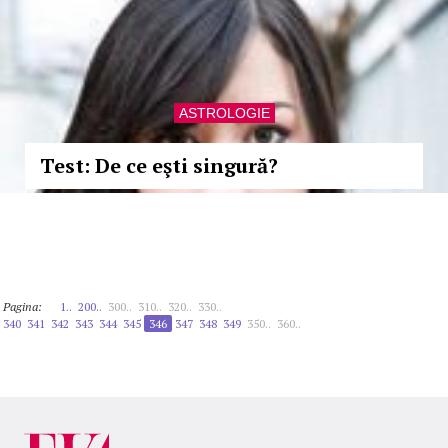
ASTROLOGIE
Test: De ce eşti singură?
Pagina:
1..
200..
300..
310..
320..
330..
340
341
342
343
344
345
346
347
348
349
350..
360..