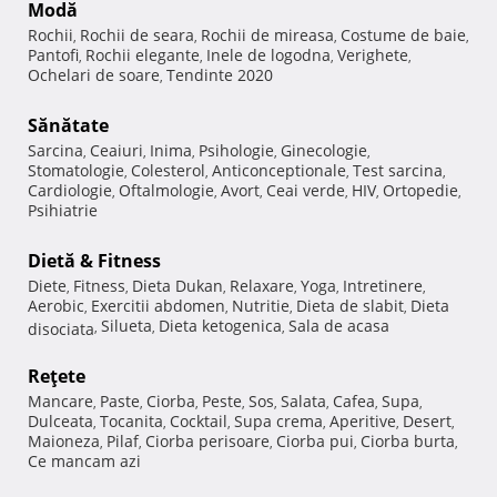
Modă
Rochii
Rochii de seara
Rochii de mireasa
Costume de baie
,
,
,
,
Pantofi
Rochii elegante
Inele de logodna
Verighete
,
,
,
,
Ochelari de soare
Tendinte 2020
,
Sănătate
Sarcina
Ceaiuri
Inima
Psihologie
Ginecologie
,
,
,
,
,
Stomatologie
Colesterol
Anticonceptionale
Test sarcina
,
,
,
,
Cardiologie
Oftalmologie
Avort
Ceai verde
HIV
Ortopedie
,
,
,
,
,
,
Psihiatrie
Dietă & Fitness
Diete
Fitness
Dieta Dukan
Relaxare
Yoga
Intretinere
,
,
,
,
,
,
Aerobic
Exercitii abdomen
Nutritie
Dieta de slabit
Dieta
,
,
,
,
Silueta
Dieta ketogenica
Sala de acasa
disociata
,
,
,
Reţete
Mancare
Paste
Ciorba
Peste
Sos
Salata
Cafea
Supa
,
,
,
,
,
,
,
,
Dulceata
Tocanita
Cocktail
Supa crema
Aperitive
Desert
,
,
,
,
,
,
Maioneza
Pilaf
Ciorba perisoare
Ciorba pui
Ciorba burta
,
,
,
,
,
Ce mancam azi