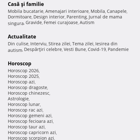
Casă şi familie
Mobila bucatarie
Amenajari interioare
Mobila
Canapele
,
,
,
,
Dormitoare
Design interior
Parenting
Jurnal de mama
,
,
,
Gravide
Femei curajoase
Autism
singura
,
,
,
Actualitate
Din culise
Interviu
Stirea zilei
Tema zilei
Iesirea din
,
,
,
,
Despărţiri celebre
Vesti Bune
Covid-19
Pandemie
autism
,
,
,
,
Horoscop
Horoscop 2026
,
Horoscop 2025
,
Horoscop azi
,
Horoscop dragoste
,
Horoscop chinezesc
,
Astrologie
,
Horoscop lunar
,
Horoscop rac azi
,
Horoscop gemeni azi
,
Horoscop fecioara azi
,
Horoscop taur azi
,
Horoscop capricorn azi
,
Horoscop scorpion azi
,