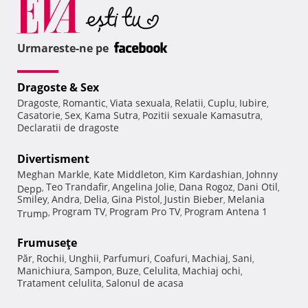
Urmareste-ne pe
Dragoste & Sex
Dragoste
Romantic
Viata sexuala
Relatii
Cuplu
Iubire
,
,
,
,
,
,
Casatorie
Sex
Kama Sutra
Pozitii sexuale Kamasutra
,
,
,
,
Declaratii de dragoste
Divertisment
Meghan Markle
Kate Middleton
Kim Kardashian
Johnny
,
,
,
Teo Trandafir
Angelina Jolie
Dana Rogoz
Dani Otil
Depp
,
,
,
,
,
Smiley
Andra
Delia
Gina Pistol
Justin Bieber
Melania
,
,
,
,
,
Program TV
Program Pro TV
Program Antena 1
Trump
,
,
,
Frumuseţe
Păr
Rochii
Unghii
Parfumuri
Coafuri
Machiaj
Sani
,
,
,
,
,
,
,
Manichiura
Sampon
Buze
Celulita
Machiaj ochi
,
,
,
,
,
Tratament celulita
Salonul de acasa
,