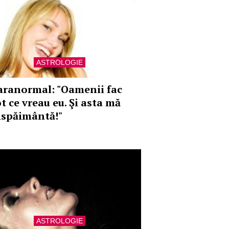
ASTROLOGIE
aranormal: "Oamenii fac
t ce vreau eu. Şi asta mă
nspăimântă!"
ASTROLOGIE