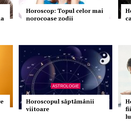
Horoscop: Topul celor mai
H
ia
norocoase zodii
c
ASTROLOGIE
re
Horoscopul săptămânii
H
viitoare
fi
lu