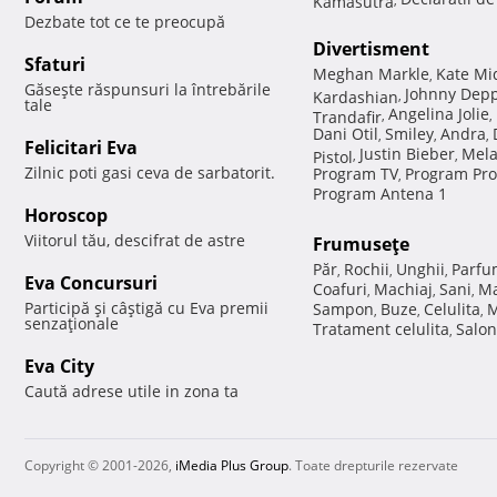
Dezbate tot ce te preocupă
Divertisment
Sfaturi
Meghan Markle
Kate Mi
,
Găseşte răspunsuri la întrebările
Johnny Dep
Kardashian
,
tale
Angelina Jolie
Trandafir
,
,
Dani Otil
Smiley
Andra
,
,
,
Felicitari Eva
Justin Bieber
Mela
Pistol
,
,
Zilnic poti gasi ceva de sarbatorit.
Program TV
Program Pro
,
Program Antena 1
Horoscop
Viitorul tău, descifrat de astre
Frumuseţe
Păr
Rochii
Unghii
Parfu
,
,
,
Eva Concursuri
Coafuri
Machiaj
Sani
Ma
,
,
,
Participă şi câştigă cu Eva premii
Sampon
Buze
Celulita
M
,
,
,
senzaţionale
Tratament celulita
Salon
,
Eva City
Caută adrese utile in zona ta
Copyright © 2001-2026,
iMedia Plus Group
. Toate drepturile rezervate