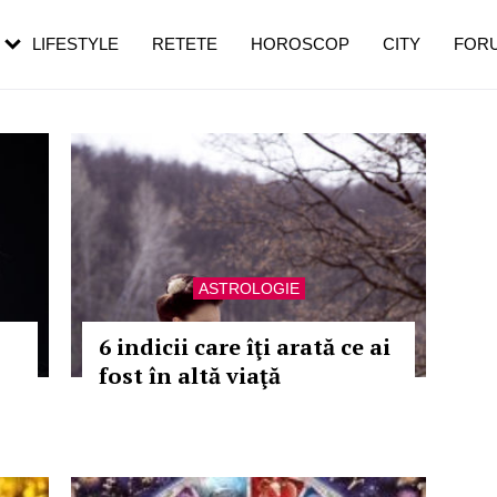
rezești mai des
Cât durează, cum te pregătești și cât
i în vârstă
de dureroasă este investigația
LIFESTYLE
RETETE
HOROSCOP
CITY
FOR
ASTROLOGIE
6 indicii care îţi arată ce ai
fost în altă viaţă