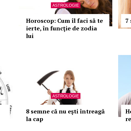
ASTROLOGIE
Horoscop: Cum îl faci să te
7
ierte, în funcţie de zodia
lui
ASTROLOGIE
8 semne că nu eşti întreagă
H
la cap
r