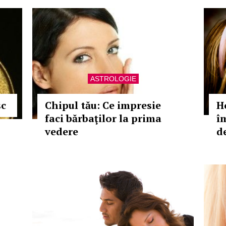
ASTROLOGIE
sc
Chipul tău: Ce impresie
H
faci bărbaţilor la prima
îm
vedere
d