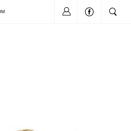
Nu ai cont?
Inregistreaza-
UM