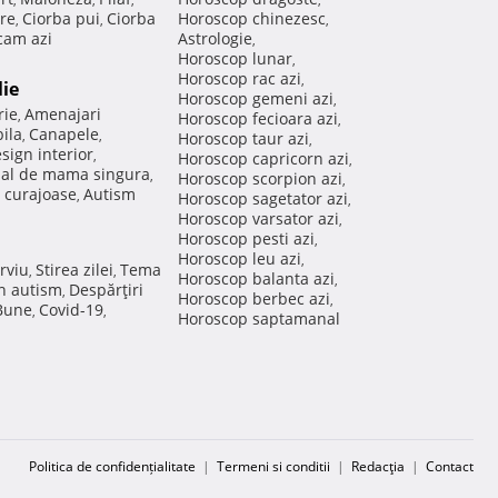
re
Ciorba pui
Ciorba
Horoscop chinezesc
,
,
,
am azi
Astrologie
,
Horoscop lunar
,
Horoscop rac azi
,
lie
Horoscop gemeni azi
,
rie
Amenajari
,
Horoscop fecioara azi
,
ila
Canapele
,
,
Horoscop taur azi
,
sign interior
,
Horoscop capricorn azi
,
nal de mama singura
,
Horoscop scorpion azi
,
 curajoase
Autism
,
Horoscop sagetator azi
,
Horoscop varsator azi
,
Horoscop pesti azi
,
Horoscop leu azi
,
rviu
Stirea zilei
Tema
,
,
Horoscop balanta azi
,
in autism
Despărţiri
,
Horoscop berbec azi
,
 Bune
Covid-19
,
,
Horoscop saptamanal
Politica de confidențialitate
|
Termeni si conditii
|
Redacţia
|
Contact