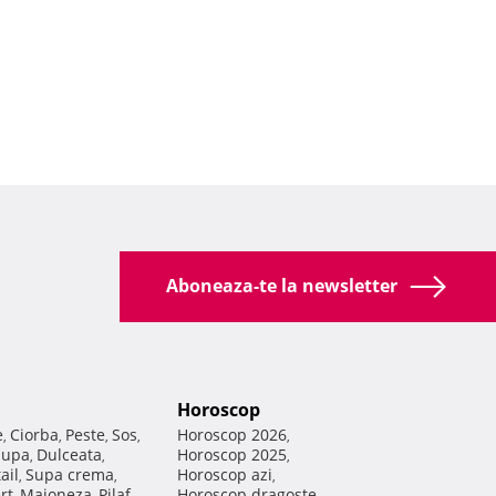
Aboneaza-te la newsletter
Horoscop
e
Ciorba
Peste
Sos
Horoscop 2026
,
,
,
,
,
Supa
Dulceata
Horoscop 2025
,
,
,
ail
Supa crema
Horoscop azi
,
,
,
rt
Maioneza
Pilaf
Horoscop dragoste
,
,
,
,