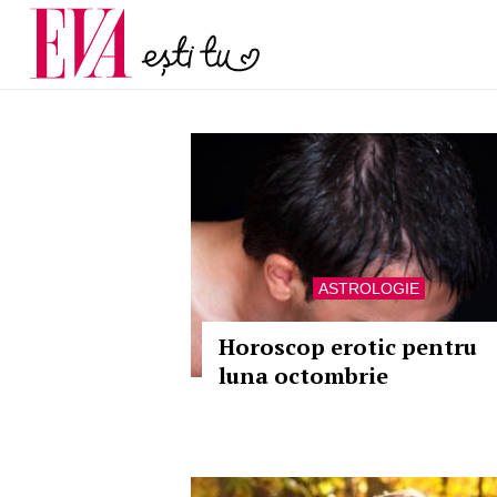
și 60 de ani. De ce te t
Carieră
pe măsură ce înaintez
Actualitate
ASTROLOGIE
Horoscop erotic pentru
luna octombrie