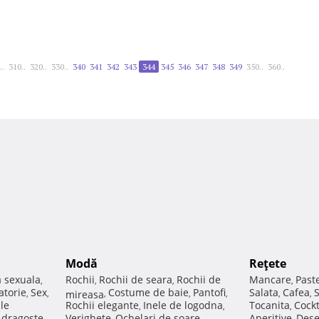
..
310..
320..
330..
340
341
342
343
344
345
346
347
348
349
350..
360..
Modă
Reţete
a sexuala
Rochii
Rochii de seara
Rochii de
Mancare
Past
,
,
,
,
atorie
Sex
Costume de baie
Pantofi
Salata
Cafea
,
,
mireasa
,
,
,
,
,
ale
Rochii elegante
Inele de logodna
Tocanita
Cockt
,
,
,
e dragoste
Verighete
Ochelari de soare
Aperitive
Dese
,
,
,