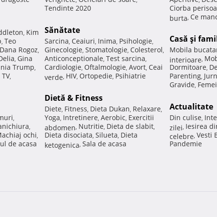
Tendinte 2020
Ciorba perisoa
Ce manc
burta
,
Sănătate
ddleton
Kim
,
Casă şi fami
p
Teo
Sarcina
Ceaiuri
Inima
Psihologie
,
,
,
,
,
Dana Rogoz
Ginecologie
Stomatologie
Colesterol
Mobila bucata
,
,
,
,
Delia
Gina
Anticonceptionale
Test sarcina
Mob
,
,
,
interioare
,
nia Trump
Cardiologie
Oftalmologie
Avort
Ceai
Dormitoare
De
,
,
,
,
,
 TV
HIV
Ortopedie
Psihiatrie
Parenting
Jur
,
verde
,
,
,
,
Gravide
Femei
,
Dietă & Fitness
Actualitate
Diete
Fitness
Dieta Dukan
Relaxare
,
,
,
,
muri
Yoga
Intretinere
Aerobic
Exercitii
Din culise
Inte
,
,
,
,
,
nichiura
Nutritie
Dieta de slabit
Iesirea d
,
abdomen
,
,
,
zilei
,
achiaj ochi
Dieta disociata
Silueta
Dieta
Vesti
,
,
,
celebre
,
ul de acasa
Sala de acasa
Pandemie
ketogenica
,