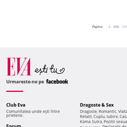
Pagina:
1..
200..
300
Urmareste-ne pe
Club Eva
Dragoste & Sex
Comunitatea unde eşti între
Dragoste
Romantic
Viat
,
,
prietene.
Relatii
Cuplu
Iubire
Cas
,
,
,
Kama Sutra
Pozitii sexu
,
Forum
Declaratii d
Kamasutra
,