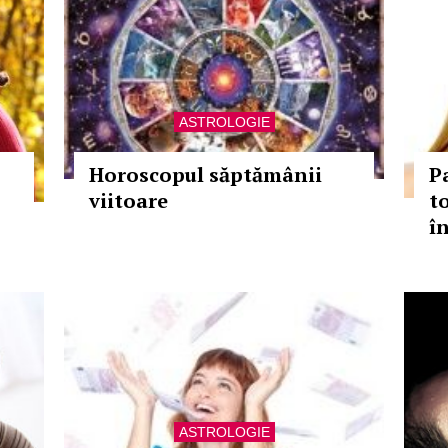
ASTROLOGIE
Horoscopul săptămânii
P
viitoare
to
î
ASTROLOGIE