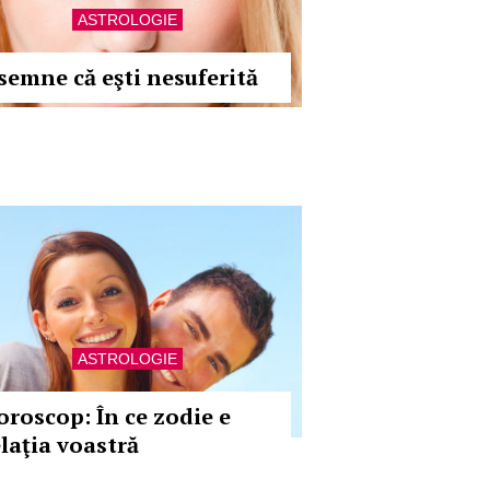
ASTROLOGIE
 semne că eşti nesuferită
ASTROLOGIE
oroscop: În ce zodie e
elaţia voastră