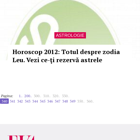
ASTROLOGIE
Horoscop 2012: Totul despre zodia
Leu. Vezi ce-ţi rezervă astrele
Pagina:
1..
200..
300..
310..
320..
330..
340
341
342
343
344
345
346
347
348
349
350..
360..