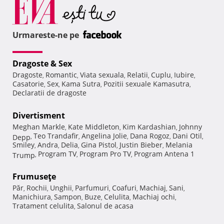
Urmareste-ne pe
Dragoste & Sex
Dragoste
Romantic
Viata sexuala
Relatii
Cuplu
Iubire
,
,
,
,
,
,
Casatorie
Sex
Kama Sutra
Pozitii sexuale Kamasutra
,
,
,
,
Declaratii de dragoste
Divertisment
Meghan Markle
Kate Middleton
Kim Kardashian
Johnny
,
,
,
Teo Trandafir
Angelina Jolie
Dana Rogoz
Dani Otil
Depp
,
,
,
,
,
Smiley
Andra
Delia
Gina Pistol
Justin Bieber
Melania
,
,
,
,
,
Program TV
Program Pro TV
Program Antena 1
Trump
,
,
,
Frumuseţe
Păr
Rochii
Unghii
Parfumuri
Coafuri
Machiaj
Sani
,
,
,
,
,
,
,
Manichiura
Sampon
Buze
Celulita
Machiaj ochi
,
,
,
,
,
Tratament celulita
Salonul de acasa
,