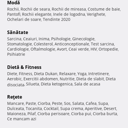
Modă
Rochii
Rochii de seara
Rochii de mireasa
Costume de baie
,
,
,
,
Pantofi
Rochii elegante
Inele de logodna
Verighete
,
,
,
,
Ochelari de soare
Tendinte 2020
,
Sănătate
Sarcina
Ceaiuri
Inima
Psihologie
Ginecologie
,
,
,
,
,
Stomatologie
Colesterol
Anticonceptionale
Test sarcina
,
,
,
,
Cardiologie
Oftalmologie
Avort
Ceai verde
HIV
Ortopedie
,
,
,
,
,
,
Psihiatrie
Dietă & Fitness
Diete
Fitness
Dieta Dukan
Relaxare
Yoga
Intretinere
,
,
,
,
,
,
Aerobic
Exercitii abdomen
Nutritie
Dieta de slabit
Dieta
,
,
,
,
Silueta
Dieta ketogenica
Sala de acasa
disociata
,
,
,
Reţete
Mancare
Paste
Ciorba
Peste
Sos
Salata
Cafea
Supa
,
,
,
,
,
,
,
,
Dulceata
Tocanita
Cocktail
Supa crema
Aperitive
Desert
,
,
,
,
,
,
Maioneza
Pilaf
Ciorba perisoare
Ciorba pui
Ciorba burta
,
,
,
,
,
Ce mancam azi