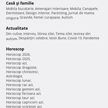
Casă şi familie
Mobila bucatarie
Amenajari interioare
Mobila
Canapele
,
,
,
,
Dormitoare
Design interior
Parenting
Jurnal de mama
,
,
,
Gravide
Femei curajoase
Autism
singura
,
,
,
Actualitate
Din culise
Interviu
Stirea zilei
Tema zilei
Iesirea din
,
,
,
,
Despărţiri celebre
Vesti Bune
Covid-19
Pandemie
autism
,
,
,
,
Horoscop
Horoscop 2026
,
Horoscop 2025
,
Horoscop azi
,
Horoscop dragoste
,
Horoscop chinezesc
,
Astrologie
,
Horoscop lunar
,
Horoscop rac azi
,
Horoscop gemeni azi
,
Horoscop fecioara azi
,
Horoscop taur azi
,
Horoscop capricorn azi
,
Horoscop scorpion azi
,