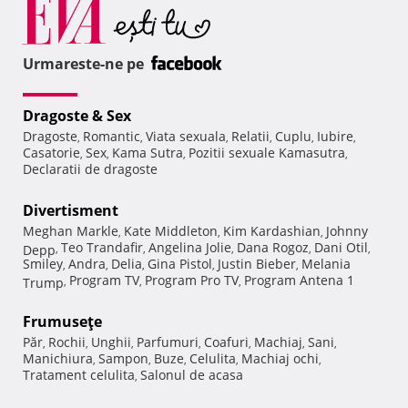
Urmareste-ne pe
Dragoste & Sex
Dragoste
Romantic
Viata sexuala
Relatii
Cuplu
Iubire
,
,
,
,
,
,
Casatorie
Sex
Kama Sutra
Pozitii sexuale Kamasutra
,
,
,
,
Declaratii de dragoste
Divertisment
Meghan Markle
Kate Middleton
Kim Kardashian
Johnny
,
,
,
Teo Trandafir
Angelina Jolie
Dana Rogoz
Dani Otil
Depp
,
,
,
,
,
Smiley
Andra
Delia
Gina Pistol
Justin Bieber
Melania
,
,
,
,
,
Program TV
Program Pro TV
Program Antena 1
Trump
,
,
,
Frumuseţe
Păr
Rochii
Unghii
Parfumuri
Coafuri
Machiaj
Sani
,
,
,
,
,
,
,
Manichiura
Sampon
Buze
Celulita
Machiaj ochi
,
,
,
,
,
Tratament celulita
Salonul de acasa
,