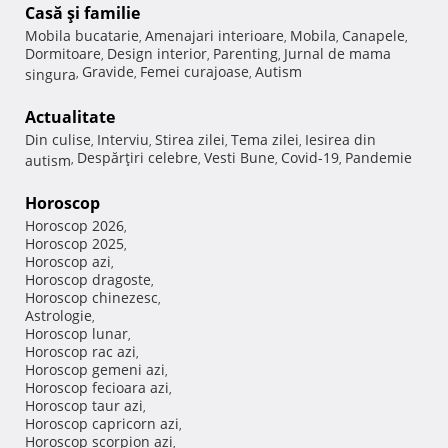
Casă şi familie
Mobila bucatarie
Amenajari interioare
Mobila
Canapele
,
,
,
,
Dormitoare
Design interior
Parenting
Jurnal de mama
,
,
,
Gravide
Femei curajoase
Autism
singura
,
,
,
Actualitate
Din culise
Interviu
Stirea zilei
Tema zilei
Iesirea din
,
,
,
,
Despărţiri celebre
Vesti Bune
Covid-19
Pandemie
autism
,
,
,
,
Horoscop
Horoscop 2026
,
Horoscop 2025
,
Horoscop azi
,
Horoscop dragoste
,
Horoscop chinezesc
,
Astrologie
,
Horoscop lunar
,
Horoscop rac azi
,
Horoscop gemeni azi
,
Horoscop fecioara azi
,
Horoscop taur azi
,
Horoscop capricorn azi
,
Horoscop scorpion azi
,