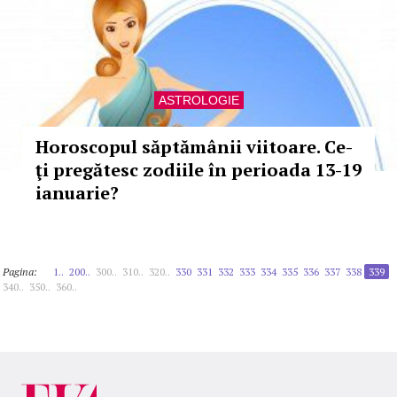
ASTROLOGIE
Horoscopul săptămânii viitoare. Ce-
ţi pregătesc zodiile în perioada 13-19
ianuarie?
Pagina:
1..
200..
300..
310..
320..
330
331
332
333
334
335
336
337
338
339
340..
350..
360..