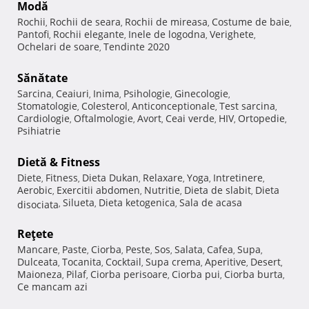
Modă
Rochii
Rochii de seara
Rochii de mireasa
Costume de baie
,
,
,
,
Pantofi
Rochii elegante
Inele de logodna
Verighete
,
,
,
,
Ochelari de soare
Tendinte 2020
,
Sănătate
Sarcina
Ceaiuri
Inima
Psihologie
Ginecologie
,
,
,
,
,
Stomatologie
Colesterol
Anticonceptionale
Test sarcina
,
,
,
,
Cardiologie
Oftalmologie
Avort
Ceai verde
HIV
Ortopedie
,
,
,
,
,
,
Psihiatrie
Dietă & Fitness
Diete
Fitness
Dieta Dukan
Relaxare
Yoga
Intretinere
,
,
,
,
,
,
Aerobic
Exercitii abdomen
Nutritie
Dieta de slabit
Dieta
,
,
,
,
Silueta
Dieta ketogenica
Sala de acasa
disociata
,
,
,
Reţete
Mancare
Paste
Ciorba
Peste
Sos
Salata
Cafea
Supa
,
,
,
,
,
,
,
,
Dulceata
Tocanita
Cocktail
Supa crema
Aperitive
Desert
,
,
,
,
,
,
Maioneza
Pilaf
Ciorba perisoare
Ciorba pui
Ciorba burta
,
,
,
,
,
Ce mancam azi