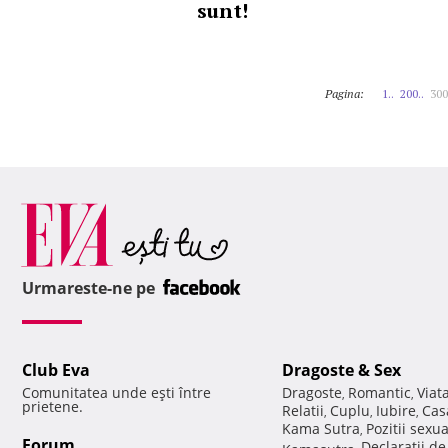
sunt!
Pagina:
1..
200..
300
Urmareste-ne pe
Club Eva
Dragoste & Sex
Comunitatea unde eşti între
Dragoste
Romantic
Viat
,
,
prietene.
Relatii
Cuplu
Iubire
Cas
,
,
,
Kama Sutra
Pozitii sexu
,
Forum
Declaratii d
Kamasutra
,