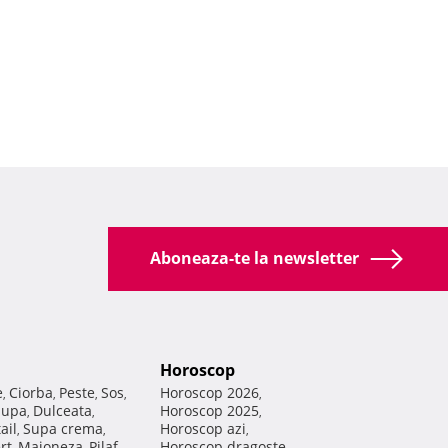
Aboneaza-te la newsletter
Horoscop
e
Ciorba
Peste
Sos
Horoscop 2026
,
,
,
,
,
Supa
Dulceata
Horoscop 2025
,
,
,
ail
Supa crema
Horoscop azi
,
,
,
rt
Maioneza
Pilaf
Horoscop dragoste
,
,
,
,