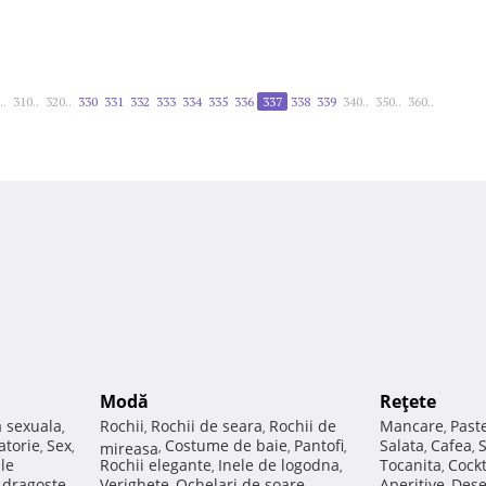
..
310..
320..
330
331
332
333
334
335
336
337
338
339
340..
350..
360..
Modă
Reţete
a sexuala
Rochii
Rochii de seara
Rochii de
Mancare
Past
,
,
,
,
atorie
Sex
Costume de baie
Pantofi
Salata
Cafea
,
,
mireasa
,
,
,
,
,
ale
Rochii elegante
Inele de logodna
Tocanita
Cockt
,
,
,
e dragoste
Verighete
Ochelari de soare
Aperitive
Dese
,
,
,