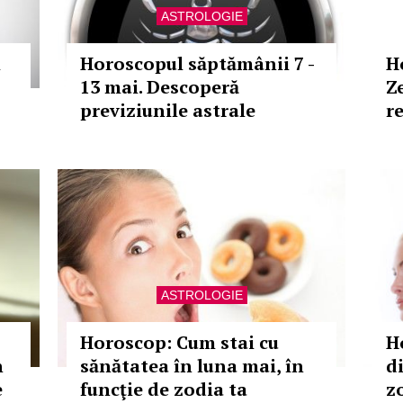
ASTROLOGIE
i
Horoscopul săptămânii 7 -
H
13 mai. Descoperă
Z
previziunile astrale
re
ASTROLOGIE
Horoscop: Cum stai cu
H
n
sănătatea în luna mai, în
d
e
funcţie de zodia ta
zo