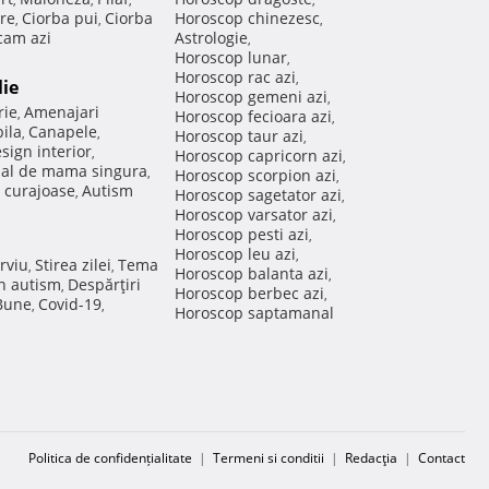
re
Ciorba pui
Ciorba
Horoscop chinezesc
,
,
,
am azi
Astrologie
,
Horoscop lunar
,
Horoscop rac azi
,
lie
Horoscop gemeni azi
,
rie
Amenajari
,
Horoscop fecioara azi
,
ila
Canapele
,
,
Horoscop taur azi
,
sign interior
,
Horoscop capricorn azi
,
nal de mama singura
,
Horoscop scorpion azi
,
 curajoase
Autism
,
Horoscop sagetator azi
,
Horoscop varsator azi
,
Horoscop pesti azi
,
Horoscop leu azi
,
rviu
Stirea zilei
Tema
,
,
Horoscop balanta azi
,
in autism
Despărţiri
,
Horoscop berbec azi
,
 Bune
Covid-19
,
,
Horoscop saptamanal
Politica de confidențialitate
|
Termeni si conditii
|
Redacţia
|
Contact