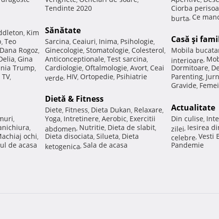
Tendinte 2020
Ciorba perisoa
Ce manc
burta
,
Sănătate
ddleton
Kim
,
Casă şi fami
p
Teo
Sarcina
Ceaiuri
Inima
Psihologie
,
,
,
,
,
Dana Rogoz
Ginecologie
Stomatologie
Colesterol
Mobila bucata
,
,
,
,
Delia
Gina
Anticonceptionale
Test sarcina
Mob
,
,
,
interioare
,
nia Trump
Cardiologie
Oftalmologie
Avort
Ceai
Dormitoare
De
,
,
,
,
,
 TV
HIV
Ortopedie
Psihiatrie
Parenting
Jur
,
verde
,
,
,
,
Gravide
Femei
,
Dietă & Fitness
Actualitate
Diete
Fitness
Dieta Dukan
Relaxare
,
,
,
,
muri
Yoga
Intretinere
Aerobic
Exercitii
Din culise
Inte
,
,
,
,
,
nichiura
Nutritie
Dieta de slabit
Iesirea d
,
abdomen
,
,
,
zilei
,
achiaj ochi
Dieta disociata
Silueta
Dieta
Vesti
,
,
,
celebre
,
ul de acasa
Sala de acasa
Pandemie
ketogenica
,