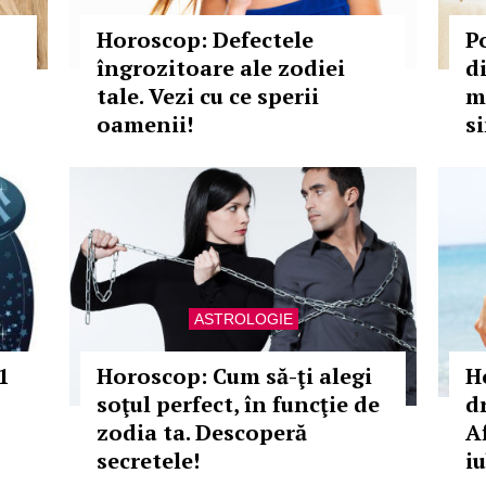
Horoscop: Defectele
P
îngrozitoare ale zodiei
d
tale. Vezi cu ce sperii
m
oamenii!
s
ASTROLOGIE
1
Horoscop: Cum să-ţi alegi
H
soţul perfect, în funcţie de
d
zodia ta. Descoperă
A
secretele!
i