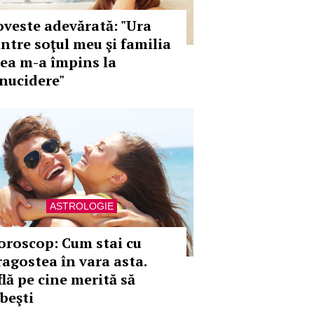
oveste adevărată: "Ura
intre soţul meu şi familia
ea m-a împins la
inucidere"
ASTROLOGIE
oroscop: Cum stai cu
ragostea în vara asta.
flă pe cine merită să
ubeşti