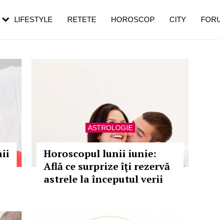
rezești mai des
Cât durează, cum te pregătești și cât
i în vârstă
de dureroasă este investigația
LIFESTYLE
RETETE
HOROSCOP
CITY
FOR
ASTROLOGIE
ii
Horoscopul lunii iunie:
Află ce surprize îţi rezervă
astrele la începutul verii