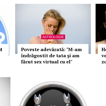
ASTROLOGIE
4
Poveste adevărată: "M-am
H
îndrăgostit de tata şi am
v
făcut sex virtual cu el"
z