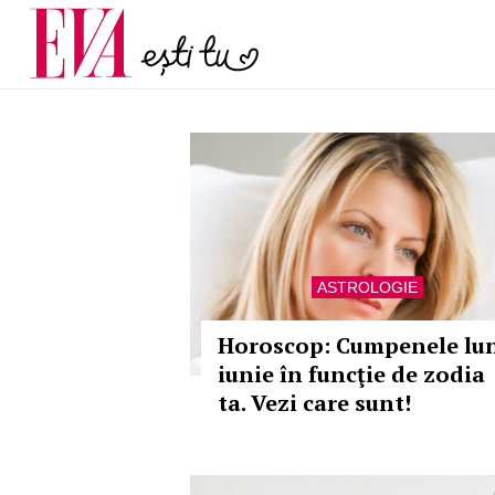
și 60 de ani. De ce te t
Carieră
pe măsură ce înaintez
Actualitate
ASTROLOGIE
Horoscop: Cumpenele lun
iunie în funcţie de zodia
ta. Vezi care sunt!