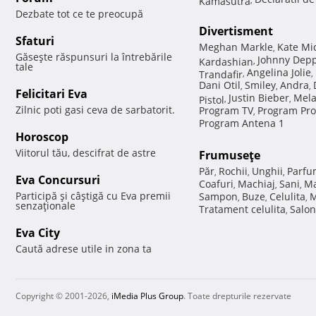
Dezbate tot ce te preocupă
Divertisment
Sfaturi
Meghan Markle
Kate Mi
,
Găseşte răspunsuri la întrebările
Johnny Dep
Kardashian
,
tale
Angelina Jolie
Trandafir
,
,
Dani Otil
Smiley
Andra
,
,
,
Felicitari Eva
Justin Bieber
Mela
Pistol
,
,
Zilnic poti gasi ceva de sarbatorit.
Program TV
Program Pro
,
Program Antena 1
Horoscop
Viitorul tău, descifrat de astre
Frumuseţe
Păr
Rochii
Unghii
Parfu
,
,
,
Eva Concursuri
Coafuri
Machiaj
Sani
Ma
,
,
,
Participă şi câştigă cu Eva premii
Sampon
Buze
Celulita
M
,
,
,
senzaţionale
Tratament celulita
Salon
,
Eva City
Caută adrese utile in zona ta
Copyright © 2001-2026,
iMedia Plus Group
. Toate drepturile rezervate