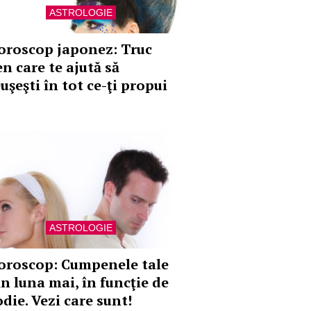
ASTROLOGIE
oroscop japonez: Truc
en care te ajută să
uşeşti în tot ce-ţi propui
ASTROLOGIE
oroscop: Cumpenele tale
in luna mai, în funcţie de
die. Vezi care sunt!