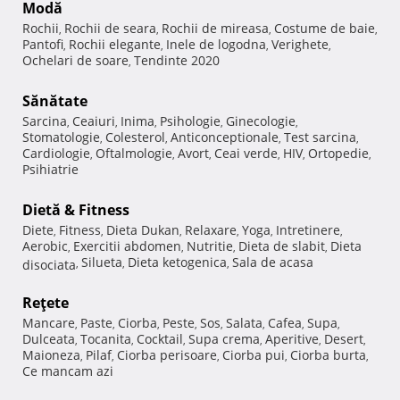
Modă
Rochii
Rochii de seara
Rochii de mireasa
Costume de baie
,
,
,
,
Pantofi
Rochii elegante
Inele de logodna
Verighete
,
,
,
,
Ochelari de soare
Tendinte 2020
,
Sănătate
Sarcina
Ceaiuri
Inima
Psihologie
Ginecologie
,
,
,
,
,
Stomatologie
Colesterol
Anticonceptionale
Test sarcina
,
,
,
,
Cardiologie
Oftalmologie
Avort
Ceai verde
HIV
Ortopedie
,
,
,
,
,
,
Psihiatrie
Dietă & Fitness
Diete
Fitness
Dieta Dukan
Relaxare
Yoga
Intretinere
,
,
,
,
,
,
Aerobic
Exercitii abdomen
Nutritie
Dieta de slabit
Dieta
,
,
,
,
Silueta
Dieta ketogenica
Sala de acasa
disociata
,
,
,
Reţete
Mancare
Paste
Ciorba
Peste
Sos
Salata
Cafea
Supa
,
,
,
,
,
,
,
,
Dulceata
Tocanita
Cocktail
Supa crema
Aperitive
Desert
,
,
,
,
,
,
Maioneza
Pilaf
Ciorba perisoare
Ciorba pui
Ciorba burta
,
,
,
,
,
Ce mancam azi