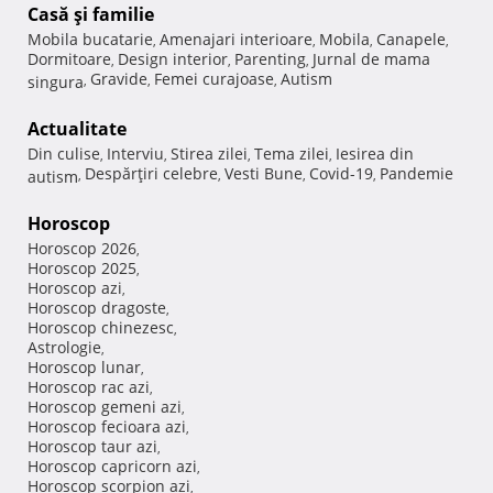
Casă şi familie
Mobila bucatarie
Amenajari interioare
Mobila
Canapele
,
,
,
,
Dormitoare
Design interior
Parenting
Jurnal de mama
,
,
,
Gravide
Femei curajoase
Autism
singura
,
,
,
Actualitate
Din culise
Interviu
Stirea zilei
Tema zilei
Iesirea din
,
,
,
,
Despărţiri celebre
Vesti Bune
Covid-19
Pandemie
autism
,
,
,
,
Horoscop
Horoscop 2026
,
Horoscop 2025
,
Horoscop azi
,
Horoscop dragoste
,
Horoscop chinezesc
,
Astrologie
,
Horoscop lunar
,
Horoscop rac azi
,
Horoscop gemeni azi
,
Horoscop fecioara azi
,
Horoscop taur azi
,
Horoscop capricorn azi
,
Horoscop scorpion azi
,