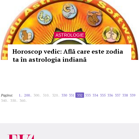
ASTROLOGIE
Horoscop vedic: Află care este zodia
ta în astrologia indiană
Pagina:
1..
200..
300..
310..
320..
330
331
332
333
334
335
336
337
338
339
340..
350..
360..