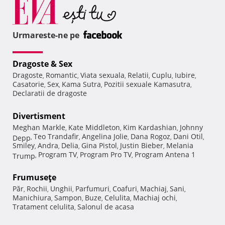
Urmareste-ne pe
Dragoste & Sex
Dragoste
Romantic
Viata sexuala
Relatii
Cuplu
Iubire
,
,
,
,
,
,
Casatorie
Sex
Kama Sutra
Pozitii sexuale Kamasutra
,
,
,
,
Declaratii de dragoste
Divertisment
Meghan Markle
Kate Middleton
Kim Kardashian
Johnny
,
,
,
Teo Trandafir
Angelina Jolie
Dana Rogoz
Dani Otil
Depp
,
,
,
,
,
Smiley
Andra
Delia
Gina Pistol
Justin Bieber
Melania
,
,
,
,
,
Program TV
Program Pro TV
Program Antena 1
Trump
,
,
,
Frumuseţe
Păr
Rochii
Unghii
Parfumuri
Coafuri
Machiaj
Sani
,
,
,
,
,
,
,
Manichiura
Sampon
Buze
Celulita
Machiaj ochi
,
,
,
,
,
Tratament celulita
Salonul de acasa
,